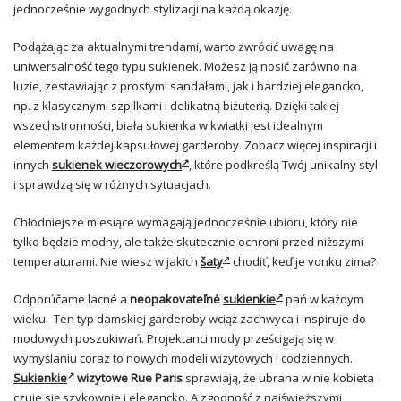
jednocześnie wygodnych stylizacji na każdą okazję.
Podążając za aktualnymi trendami, warto zwrócić uwagę na
uniwersalność tego typu sukienek. Możesz ją nosić zarówno na
luzie, zestawiając z prostymi sandałami, jak i bardziej elegancko,
np. z klasycznymi szpilkami i delikatną biżuterią. Dzięki takiej
wszechstronności, biała sukienka w kwiatki jest idealnym
elementem każdej kapsułowej garderoby. Zobacz więcej inspiracji i
innych
sukienek wieczorowych
, które podkreślą Twój unikalny styl
i sprawdzą się w różnych sytuacjach.
Chłodniejsze miesiące wymagają jednocześnie ubioru, który nie
tylko będzie modny, ale także skutecznie ochroni przed niższymi
temperaturami. Nie wiesz w jakich
šaty
chodiť, keď je vonku zima?
Odporúčame lacné a
neopakovateľné
sukienkie
pań w każdym
wieku. Ten typ damskiej garderoby wciąż zachwyca i inspiruje do
modowych poszukiwań. Projektanci mody prześcigają się w
wymyślaniu coraz to nowych modeli wizytowych i codziennych.
Sukienkie
wizytowe Rue Paris
sprawiają, że ubrana w nie kobieta
czuje się szykownie i elegancko. A zgodność z najświeższymi