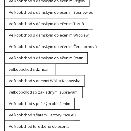
Veľkoobchod s dámskym oblečením Rzgów
Veľkoobchod s dámskym oblečením Sosnowiec
Veľkoobchod s dámskym oblečením Toruň
Veľkoobchod s dámskym oblečením Wrocław
Veľkoobchod s dámskym oblečením Čenstochová
Veľkoobchod s dámskym oblečením Štetin
veľkoobchod s džínsami
Veľkoobchod s odevmi Wólka Kosowska
veľkoobchod so základnými súpravami
Veľkoobchod s poľským oblečením
Veľkoobchod s šatami FactoryPrice.eu
Veľkoobchod tureckého oblečenia