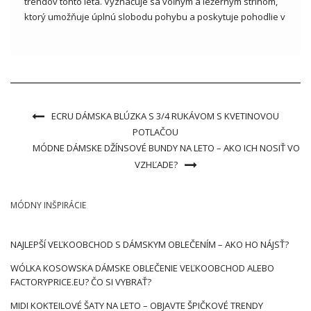
trendov tohto leta. Vyznačuje sa voľným a ležérnym strihom,
ktorý umožňuje úplnú slobodu pohybu a poskytuje pohodlie v
horúcich letných dňoch. Boho prvky, ako sú čipky, volániky,
výšivky alebo kvetinové vzory, dodávajú šatám ľahkosť a
romantický […]
ECRU DÁMSKA BLÚZKA S 3/4 RUKÁVOM S KVETINOVOU
POTLAČOU
MÓDNE DÁMSKE DŽÍNSOVÉ BUNDY NA LETO – AKO ICH NOSIŤ VO
VZHĽADE?
MÓDNY INŠPIRÁCIE
NAJLEPŠÍ VEĽKOOBCHOD S DÁMSKYM OBLEČENÍM – AKO HO NÁJSŤ?
WÓLKA KOSOWSKA DÁMSKE OBLEČENIE VEĽKOOBCHOD ALEBO
FACTORYPRICE.EU? ČO SI VYBRAŤ?
MIDI KOKTEILOVÉ ŠATY NA LETO – OBJAVTE ŠPIČKOVÉ TRENDY