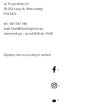
ul. Przyszłości 21,
05-552 Łazy (k. Warszawy)
POĽSKO
tel.: 601 547 740
mail: hurt@factoryprice.eu
otvorené po – pi od 8:00 do 19:00
Nájdete nás na sociálnych sieťach: