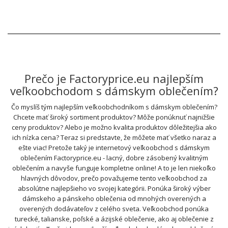
Prečo je Factoryprice.eu najlepším
veľkoobchodom s dámskym oblečením?
Čo myslíš tým najlepším veľkoobchodníkom s dámskym oblečením?
Chcete mať široký sortiment produktov? Môže ponúknuť najnižšie
ceny produktov? Alebo je možno kvalita produktov dôležitejšia ako
ich nízka cena? Teraz si predstavte, že môžete mať všetko naraz a
ešte viac! Pretože taký je internetový veľkoobchod s dámskym
oblečením Factoryprice.eu - lacný, dobre zásobený kvalitným
oblečením a navyše funguje kompletne online! A to je len niekoľko
hlavných dôvodov, prečo považujeme tento veľkoobchod za
absolútne najlepšieho vo svojej kategórii. Ponúka široký výber
dámskeho a pánskeho oblečenia od mnohých overených a
overených dodávateľov z celého sveta. Veľkoobchod ponúka
turecké, talianske, poľské a ázijské oblečenie, ako aj oblečenie z