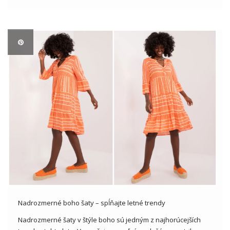
sa bližšie pozrieme na tento klasický kus oblečenia a
analyzujeme, […]
Nadrozmerné boho šaty – spĺňajte letné trendy
Nadrozmerné šaty v štýle boho sú jedným z najhorúcejších