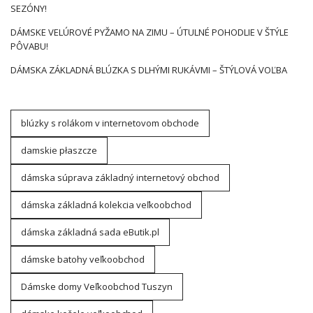
SEZÓNY!
DÁMSKE VELÚROVÉ PYŽAMO NA ZIMU – ÚTULNÉ POHODLIE V ŠTÝLE
PÔVABU!
DÁMSKA ZÁKLADNÁ BLÚZKA S DLHÝMI RUKÁVMI – ŠTÝLOVÁ VOĽBA
blúzky s rolákom v internetovom obchode
damskie płaszcze
dámska súprava základný internetový obchod
dámska základná kolekcia veľkoobchod
dámska základná sada eButik.pl
dámske batohy veľkoobchod
Dámske domy Veľkoobchod Tuszyn