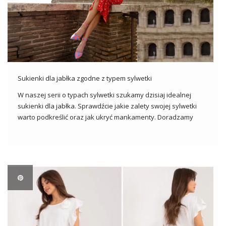
Sukienki dla jabłka zgodne z typem sylwetki
W naszej serii o typach sylwetki szukamy dzisiaj idealnej
sukienki dla jabłka. Sprawdźcie jakie zalety swojej sylwetki
warto podkreślić oraz jak ukryć mankamenty. Doradzamy
Wam przepiękne sukienki w niskich cenach. Figura jabłka
Kobiety o sylwetce jabłka często nazywa się także figurą O.
Cechami charakterystycznymi takiej […]