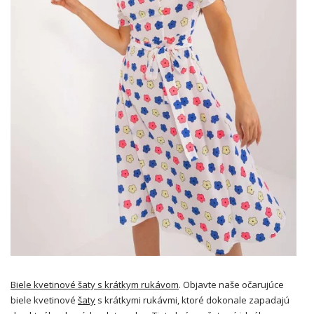
Biele kvetinové šaty s krátkym rukávom
. Objavte naše očarujúce
biele kvetinové
šaty
s krátkymi rukávmi, ktoré dokonale zapadajú