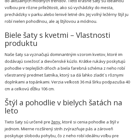
do aktuálnych módnych trendov. Tieto krásne šaty sú ideálnou
voľbou pre rôzne príležitosti, ako sú vychádzky do mesta,
prechádzky v parku alebo lenivé letné dni. Jej voľný ležérny štýl ju
robí nielen pohodlnou, ale aj štýlovou a módnou.
Biele šaty s kvetmi – Vlastnosti
produktu
Naše šaty sa vyznačujú dominantným vzorom kvetov, ktoré im
dodávajú sviežosť a dievčenské kúzlo. Krátke rukávy poskytujú
pohodlie v teplejších dňoch a biela farebná schéma z neho robí
všestranný predmet šatníka, ktorý sa dá ľahko zladiť s rôznymi
doplnkami a topánkami. Verzia veľkosti 36 má šírku podpazušia 40
cm a celkovú dĺžku 106 cm.
Štýl a pohodlie v bielych šatách na
leto
Tieto šaty sú určené pre
ženy
, ktoré si cenia pohodlie a štýl v
jednom. Mierne rozšírený strih zvýrazňuje pás a zároveň
poskytuje slobodu pohybu, čo z neho robí ideálnu voľbu pre