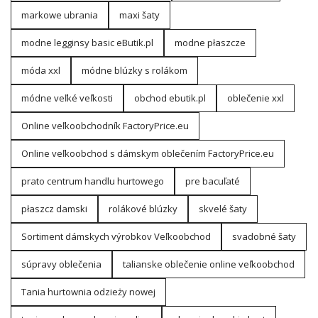
markowe ubrania
maxi šaty
modne legginsy basic eButik.pl
modne płaszcze
móda xxl
módne blúzky s rolákom
módne veľké veľkosti
obchod ebutik.pl
oblečenie xxl
Online veľkoobchodník FactoryPrice.eu
Online veľkoobchod s dámskym oblečením FactoryPrice.eu
prato centrum handlu hurtowego
pre bacuľaté
płaszcz damski
rolákové blúzky
skvelé šaty
Sortiment dámskych výrobkov Veľkoobchod
svadobné šaty
súpravy oblečenia
talianske oblečenie online veľkoobchod
Tania hurtownia odzieży nowej