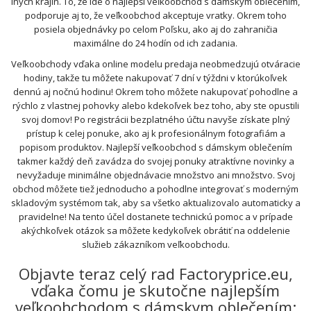
iných krajín. To, že ide o najlepší veľkoobchod s dámskym oblečením,
podporuje aj to, že veľkoobchod akceptuje vratky. Okrem toho
posiela objednávky po celom Poľsku, ako aj do zahraničia
maximálne do 24 hodín od ich zadania.
Veľkoobchody vďaka online modelu predaja neobmedzujú otváracie
hodiny, takže tu môžete nakupovať 7 dní v týždni v ktorúkoľvek
dennú aj nočnú hodinu! Okrem toho môžete nakupovať pohodlne a
rýchlo z vlastnej pohovky alebo kdekoľvek bez toho, aby ste opustili
svoj domov! Po registrácii bezplatného účtu navyše získate plný
prístup k celej ponuke, ako aj k profesionálnym fotografiám a
popisom produktov. Najlepší veľkoobchod s dámskym oblečením
takmer každý deň zavádza do svojej ponuky atraktívne novinky a
nevyžaduje minimálne objednávacie množstvo ani množstvo. Svoj
obchod môžete tiež jednoducho a pohodlne integrovať s moderným
skladovým systémom tak, aby sa všetko aktualizovalo automaticky a
pravidelne! Na tento účel dostanete technickú pomoc a v prípade
akýchkoľvek otázok sa môžete kedykoľvek obrátiť na oddelenie
služieb zákazníkom veľkoobchodu.
Objavte teraz celý rad Factoryprice.eu,
vďaka čomu je skutočne najlepším
veľkoobchodom s dámskym oblečením: