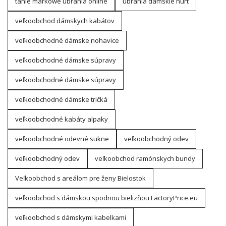
tanie markowe ubrania online
ubrania damskie hurt
veľkoobchod dámskych kabátov
veľkoobchodné dámske nohavice
veľkoobchodné dámske súpravy
veľkoobchodné dámske súpravy
veľkoobchodné dámske tričká
veľkoobchodné kabáty alpaky
veľkoobchodné odevné sukne
veľkoobchodný odev
veľkoobchodný odev
veľkoobchod ramónskych bundy
Veľkoobchod s areálom pre ženy Bielostok
veľkoobchod s dámskou spodnou bielizňou FactoryPrice.eu
veľkoobchod s dámskymi kabelkami