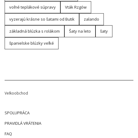
voľné teplákové súpravy
Vták Rzgów
vyzerajú krásne so šatami od Butik
zalando
základná blúzka s rolákom
Šaty na leto
šaty
španielske blúzky veľké
Veľkoobchod
SPOLUPRÁCA
PRAVIDLÁ VRÁTENIA
FAQ