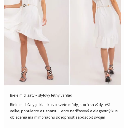
Biele midi šaty – štýlový letný vzhľad
Biele midi šaty je klasika vo svete módy, ktorá sa vždy teší
veľkej popularite a uznaniu. Tento nadčasový a elegantný kus
oblečenia má mimoriadnu schopnosť zapôsobiť svojím
jednoduchým a zároveň výrazným dizajnom. V tomto článku