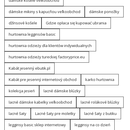
dámske košele veľkoobchod
dámske mikiny s kapucňou veľkoobchod
dámske ponožky
džínsové košele
Gdzie opłaca się kupować ubrania
hurtownia legginsów basic
hurtownia odzieży dla klientów indywidualnych
hurtownia odzieży tureckiej factoryprice.eu
Kabát jesenný ebutik.pl
Kabát pre jesenný internetový obchod
karko hurtownia
kolekcja jesień
lacné dámske blúzky
lacné dámske kabelky veľkoobchod
lacné rolákové blúzky
lacné šaty
Lacné šaty pre moletky
lacné šaty z butiku
legginsy basic sklep internetowy
legginsy na co dzień