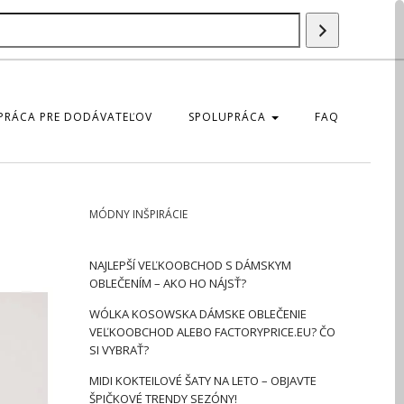
Szukaj
produktu
PRÁCA PRE DODÁVATEĽOV
SPOLUPRÁCA
FAQ
MÓDNY INŠPIRÁCIE
NAJLEPŠÍ VEĽKOOBCHOD S DÁMSKYM
OBLEČENÍM – AKO HO NÁJSŤ?
WÓLKA KOSOWSKA DÁMSKE OBLEČENIE
VEĽKOOBCHOD ALEBO FACTORYPRICE.EU? ČO
SI VYBRAŤ?
MIDI KOKTEILOVÉ ŠATY NA LETO – OBJAVTE
ŠPIČKOVÉ TRENDY SEZÓNY!