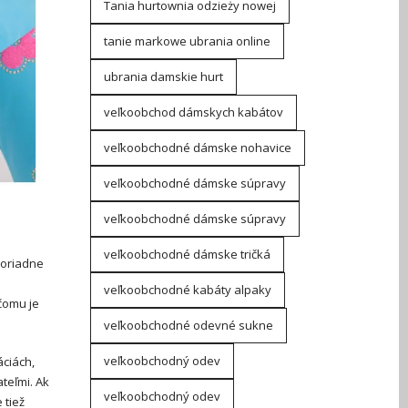
Tania hurtownia odzieży nowej
tanie markowe ubrania online
ubrania damskie hurt
veľkoobchod dámskych kabátov
veľkoobchodné dámske nohavice
veľkoobchodné dámske súpravy
veľkoobchodné dámske súpravy
veľkoobchodné dámske tričká
moriadne
veľkoobchodné kabáty alpaky
čomu je
veľkoobchodné odevné sukne
veľkoobchodný odev
áciách,
teľmi. Ak
veľkoobchodný odev
 tiež