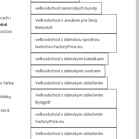
veľkoobchod ramónskych bundy
rach i
Veľkoobchod s areálom pre ženy
etné
Bielostok
počasí.
veľkoobchod s dámskou spodnou
bielizňou FactoryPrice.eu
veľkoobchod s dámskymi kabelkami
veľkoobchod s dámskymi svetrami
to farbe
Veľkoobchod s dámskym oblečením
Veľkoobchod s dámskym oblečením
bleky,
Bydgošt'
yzerá
veľkoobchod s dámskym oblečením
FactoryPrice.eu
Veľkoobchod s dámskym oblečením