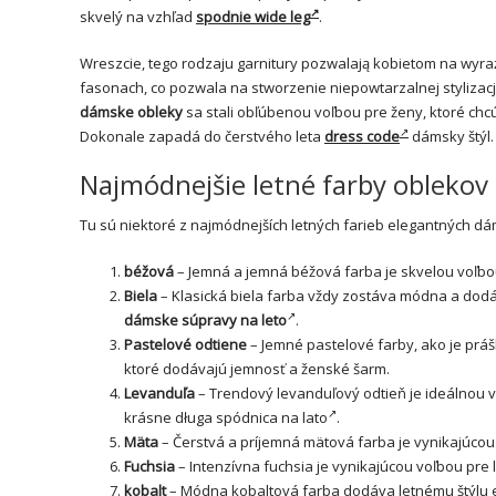
skvelý na vzhľad
spodnie wide leg
.
Wreszcie, tego rodzaju garnitury pozwalają kobietom na wyra
fasonach, co pozwala na stworzenie niepowtarzalnej stylizacj
dámske obleky
sa stali obľúbenou voľbou pre ženy, ktoré chc
Dokonale zapadá do čerstvého leta
dress code
dámsky štýl.
Najmódnejšie letné farby oblekov – 
Tu sú niektoré z najmódnejších letných farieb elegantných dá
béžová
– Jemná a jemná béžová farba je skvelou voľbou
Biela
– Klasická biela farba vždy zostáva módna a dodá
dámske súpravy na leto
.
Pastelové odtiene
– Jemné pastelové farby, ako je prá
ktoré dodávajú jemnosť a ženské šarm.
Levanduľa
– Trendový levanduľový odtieň je ideálnou vo
krásne
długa spódnica na lato
.
Mäta
– Čerstvá a príjemná mätová farba je vynikajúcou 
Fuchsia
– Intenzívna fuchsia je vynikajúcou voľbou pre
kobalt
– Módna kobaltová farba dodáva letnému štýlu el