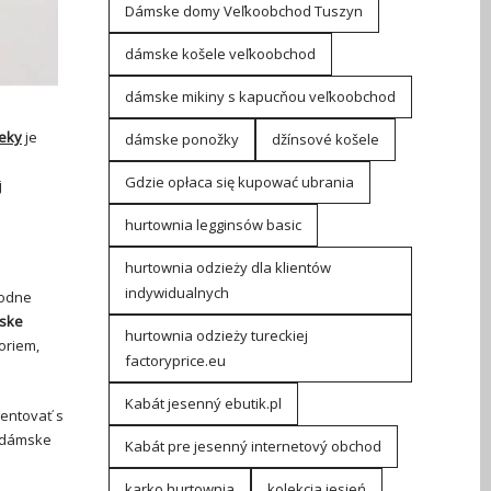
Dámske domy Veľkoobchod Tuszyn
dámske košele veľkoobchod
dámske mikiny s kapucňou veľkoobchod
eky
je
dámske ponožky
džínsové košele
a
Gdzie opłaca się kupować ubrania
j
hurtownia legginsów basic
hurtownia odzieży dla klientów
indywidualnych
vodne
ske
hurtownia odzieży tureckiej
oriem,
factoryprice.eu
Kabát jesenný ebutik.pl
mentovať s
a dámske
Kabát pre jesenný internetový obchod
karko hurtownia
kolekcja jesień