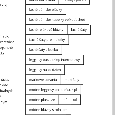
le aj
lacné dámske blúzky
ou
lacné dámske kabelky veľkoobchod
lacné rolákové blúzky
lacné šaty
havíc
Lacné šaty pre moletky
erpretácia
Elegantné
lacné šaty z butiku
adu
legginsy basic sklep internetowy
legginsy na co dzień
nácia,
markowe ubrania
maxi šaty
ríklad
modne legginsy basic eButik.pl
idualnych
modne płaszcze
móda xxl
odnym
módne blúzky s rolákom