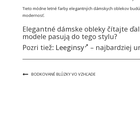
Tieto módne letné farby elegantných dámskych oblekov budú sk
modernosť.
Elegantné dámske obleky čítajte ďal
modele pasują do tego stylu?
Pozri tiež:
Leeginsy
– najbardziej u
BODKOVANÉ BLÚZKY VO VZHĽADE