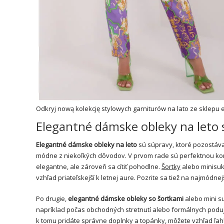
Odkryj nową kolekcję stylowych garniturów na lato ze sklepu e
Elegantné dámske obleky na leto 
Elegantné dámske obleky na leto
sú súpravy, ktoré pozostávaj
módne z niekoľkých dôvodov. V prvom rade sú perfektnou komb
elegantne, ale zároveň sa cítiť pohodlne.
Šortky
alebo minisuk
vzhľad priateľskejší k letnej aure. Pozrite sa tiež na najmódne
Po drugie,
elegantné dámske obleky so šortkami
alebo mini su
napríklad počas obchodných stretnutí alebo formálnych poduja
k tomu pridáte správne doplnky a topánky, môžete vzhľad ľahko p