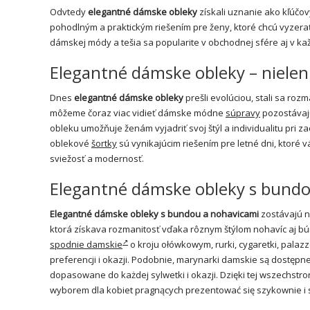
Odvtedy
elegantné dámske obleky
získali uznanie ako kľúčov
pohodlným a praktickým riešením pre ženy, ktoré chcú vyzera
dámskej módy a tešia sa popularite v obchodnej sfére aj v 
Elegantné dámske obleky – nielen
Dnes
elegantné dámske obleky
prešli evolúciou, stali sa roz
môžeme čoraz viac vidieť dámske módne
súpravy
pozostávajú
obleku umožňuje ženám vyjadriť svoj štýl a individualitu pri z
oblekové
šortky
sú vynikajúcim riešením pre letné dni, ktor
sviežosť a modernosť.
Elegantné dámske obleky s bundou
Elegantné dámske obleky s bundou a nohavicami
zostávajú n
ktorá získava rozmanitosť vďaka rôznym štýlom nohavíc aj bún
spodnie damskie
o kroju ołówkowym, rurki, cygaretki, pala
preferencji i okazji. Podobnie, marynarki damskie są dostępn
dopasowane do każdej sylwetki i okazji. Dzięki tej wszechst
wyborem dla kobiet pragnących prezentować się szykownie i 