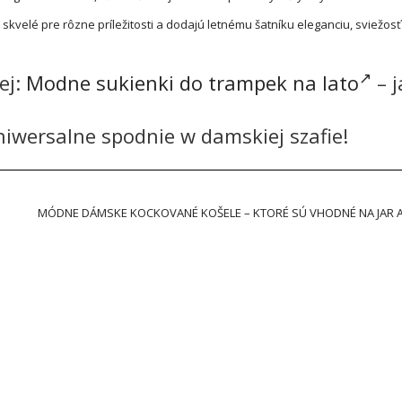
velé pre rôzne príležitosti a dodajú letnému šatníku eleganciu, sviežosť
ej:
Modne sukienki do trampek na lato
– j
niwersalne spodnie w damskiej szafie!
MÓDNE DÁMSKE KOCKOVANÉ KOŠELE – KTORÉ SÚ VHODNÉ NA JAR A