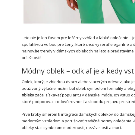
Leto nie je len časom pre ležérny vzhľad a ľahké oblečenie – je 
spoľahlivou voľbou pre ženy, ktoré chcú vyzerať elegantne a š
najnovšie trendy v dámskych oblekoch na leto a predstavíme n
príležitosti!
Módny oblek – odkiaľ je a kedy vs
Oblek, ktorý je zbierkou dvoch alebo viacerých odevov, ako j
používaný výlučne mužmi bol oblek symbolom formality a eleg
obleky
začal získavať popularitu v dámskej móde. Ich vstup 
ktoré podporovali rodovú rovnosť a slobodu prejavu prostred
Prvé kroky smerom k integrácii dámskych oblekov do dámskej m
moderným vzhľadom a porušovať tradičné normy oblečenia. Avš
obleky stali symbolom modernosti, nezávislosti a moci.