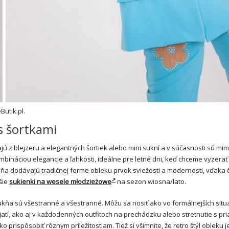
Butik.pl.
s šortkami
ú z blejzeru a elegantných šortiek alebo mini sukní a v súčasnosti sú mi
ináciou elegancie a ľahkosti, ideálne pre letné dni, keď chceme vyzerať
ňa dodávajú tradičnej forme obleku prvok sviežosti a modernosti, vďaka 
jšie
sukienki na wesele młodzieżowe
na sezon wiosna/lato.
kňa sú všestranné a všestranné. Môžu sa nosiť ako vo formálnejších situ
tí, ako aj v každodenných outfitoch na prechádzku alebo stretnutie s pria
rispôsobiť rôznym príležitostiam. Tiež si všimnite, že retro štýl obleku je