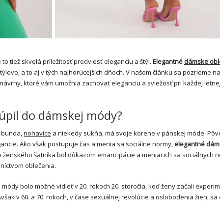
to tiež skvelá príležitosť predviesť eleganciu a štýl.
Elegantné
dámske obl
týlovo, a to aj v tých najhorúcejších dňoch. V našom článku sa pozrieme n
ávrhy, ktoré vám umožnia zachovať eleganciu a sviežosť pri každej letne
túpil do dámskej módy?
e bunda,
nohavice
a niekedy sukňa, má svoje korene v pánskej móde. Pô
ancie. Ako však postupuje čas a menia sa sociálne normy,
elegantné dám
do ženského šatníka bol dôkazom emancipácie a meniacich sa sociálnych n
níctvom oblečenia.
ódy bolo možné vidieť v 20. rokoch 20. storočia, keď ženy začali experi
ak v 60. a 70. rokoch, v čase sexuálnej revolúcie a oslobodenia žien, s