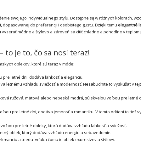
żenie swojego indywidualnego stylu. Dostępne są w różnych kolorach, wzo
i, dopasowanej do preferencji i osobistego gustu. Dzięki temu
elegantné l
ú vyzerať módne a štýlovo a zároveň sa cítiť chladne a pohodlne v teplom 
to je to, čo sa nosí teraz!
mskych oblekov, ktoré sú teraz v móde:
 pre letné dni, dodáva ľahkosť a eleganciu.
va letnému vzhľadu sviežosť a modernosť. Nezabudnite to vyskúšať v tej
šková ružová, mätová alebo nebeská modrá, sú skvelou voľbou pre letné o
ľbou pre letné dni, dodáva jemnosť a romantiku. V tomto odtieni to tiež v
voľbou pre letné obleky, ktorá dodáva vzhľadu ľahkosť a sviežosť.
 letný oblek, ktorý dodáva vzhľadu energiu a sebavedomie.
eganciu a triedu, vďaka čomu je oblek expresívny a štýlový.