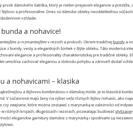
ý prvok dámskeho šatníka, ktorý je nielen prejavom elegancie a prestíže, a
ť štýlovo a profesionálne. Dnes sú dámske obleky neoddeliteľnou súčasť
každodennom vzhľade.
 bunda a nohavice!
manitejšími a rozmanitejšími v rezoch a prvkoch. Okrem tradičnej
bundy
a no
ce z bundy, vesty a elegantných šortiek v štýle obleku. Táto moderná int
achovaní elegancie a profesionality charakteristickej pre tradičné obleky. 
é vám umožnia zachovať eleganciu a slobodu pohybu a zároveň dodať vzhľ
 a nohavicami – klasika
ajbežnejšou a štýlovou kombináciou v dámskej móde. Je to klasická kombi
d. V súčasnosti majú ženy na výber veľa rôznych štýlov nohavíc, ako nap
zzo czy zwężane, które można zestawić z marynarką w zależności od indyw
e w różnych krojach, długościach i wzorach, pozwalając budować
stylizacje
ronności eleganckie garnitury damskie z marynarką i spodniami są niezaw
stylowo.