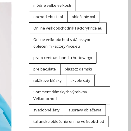
módne veľké veľkosti
obchod ebutik.pl
oblečenie xxl
Online veľkoobchodník FactoryPrice.eu
Online veľkoobchod s dámskym
oblečením FactoryPrice.eu
prato centrum handlu hurtowego
pre bacuľaté
płaszcz damski
rolákové blúzky
skvelé šaty
Sortiment dámskych výrobkov
Veľkoobchod
svadobné šaty
súpravy oblečenia
talianske oblečenie online veľkoobchod