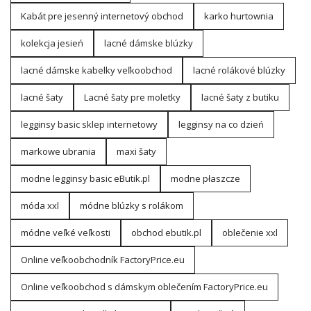
Kabát pre jesenný internetový obchod
karko hurtownia
kolekcja jesień
lacné dámske blúzky
lacné dámske kabelky veľkoobchod
lacné rolákové blúzky
lacné šaty
Lacné šaty pre moletky
lacné šaty z butiku
legginsy basic sklep internetowy
legginsy na co dzień
markowe ubrania
maxi šaty
modne legginsy basic eButik.pl
modne płaszcze
móda xxl
módne blúzky s rolákom
módne veľké veľkosti
obchod ebutik.pl
oblečenie xxl
Online veľkoobchodník FactoryPrice.eu
Online veľkoobchod s dámskym oblečením FactoryPrice.eu