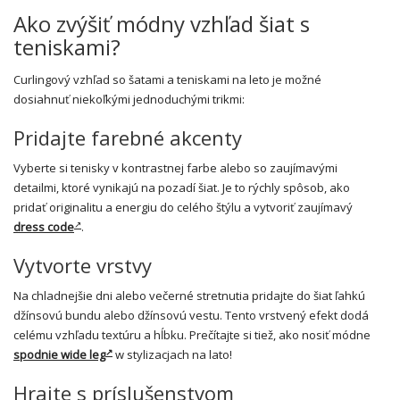
Ako zvýšiť módny vzhľad šiat s
teniskami?
Curlingový vzhľad so šatami a teniskami na leto je možné
dosiahnuť niekoľkými jednoduchými trikmi:
Pridajte farebné akcenty
Vyberte si tenisky v kontrastnej farbe alebo so zaujímavými
detailmi, ktoré vynikajú na pozadí šiat. Je to rýchly spôsob, ako
pridať originalitu a energiu do celého štýlu a vytvoriť zaujímavý
dress code
.
Vytvorte vrstvy
Na chladnejšie dni alebo večerné stretnutia pridajte do šiat ľahkú
džínsovú bundu alebo džínsovú vestu. Tento vrstvený efekt dodá
celému vzhľadu textúru a hĺbku. Prečítajte si tiež, ako nosiť módne
spodnie wide leg
w stylizacjach na lato!
Hrajte s príslušenstvom