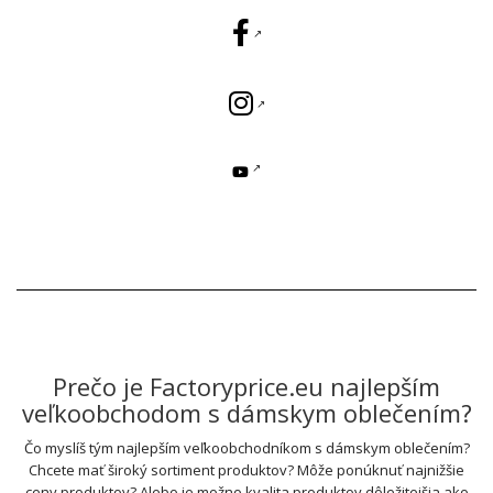
Prečo je Factoryprice.eu najlepším
veľkoobchodom s dámskym oblečením?
Čo myslíš tým najlepším veľkoobchodníkom s dámskym oblečením?
Chcete mať široký sortiment produktov? Môže ponúknuť najnižšie
ceny produktov? Alebo je možno kvalita produktov dôležitejšia ako