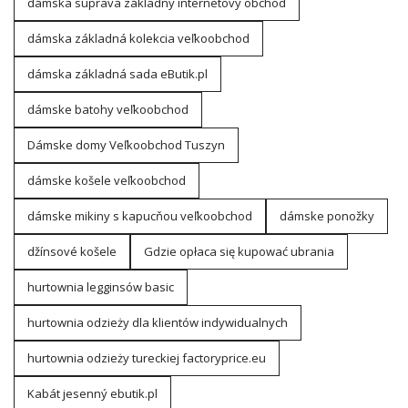
dámska súprava základný internetový obchod
dámska základná kolekcia veľkoobchod
dámska základná sada eButik.pl
dámske batohy veľkoobchod
Dámske domy Veľkoobchod Tuszyn
dámske košele veľkoobchod
dámske mikiny s kapucňou veľkoobchod
dámske ponožky
džínsové košele
Gdzie opłaca się kupować ubrania
hurtownia legginsów basic
hurtownia odzieży dla klientów indywidualnych
hurtownia odzieży tureckiej factoryprice.eu
Kabát jesenný ebutik.pl