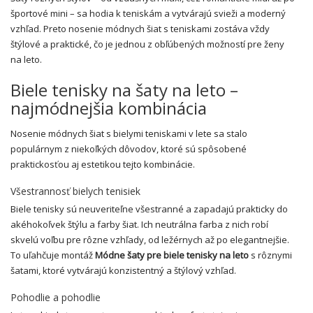
športové mini – sa hodia k teniskám a vytvárajú svieži a moderný
vzhľad. Preto nosenie módnych šiat s teniskami zostáva vždy
štýlové a praktické, čo je jednou z obľúbených možností pre ženy
na leto.
Biele tenisky na šaty na leto –
najmódnejšia kombinácia
Nosenie módnych šiat s bielymi teniskami v lete sa stalo
populárnym z niekoľkých dôvodov, ktoré sú spôsobené
praktickosťou aj estetikou tejto kombinácie.
Všestrannosť bielych tenisiek
Biele tenisky sú neuveriteľne všestranné a zapadajú prakticky do
akéhokoľvek štýlu a farby šiat. Ich neutrálna farba z nich robí
skvelú voľbu pre rôzne vzhľady, od ležérnych až po elegantnejšie.
To uľahčuje montáž
Módne šaty pre biele tenisky na leto
s rôznymi
šatami, ktoré vytvárajú konzistentný a štýlový vzhľad.
Pohodlie a pohodlie