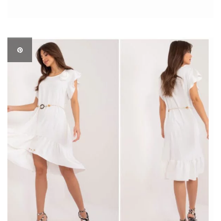
Wam przepiękne sukienki w niskich cenach. Figura jabłka
Kobiety o sylwetce jabłka często nazywa się także figurą O.
Cechami charakterystycznymi takiej […]