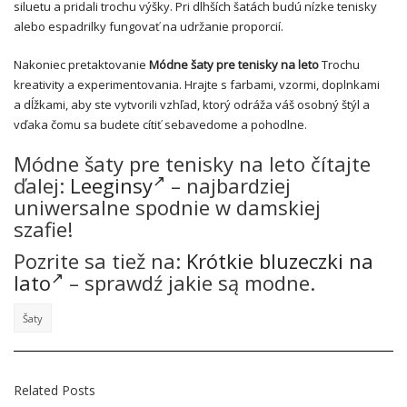
siluetu a pridali trochu výšky. Pri dlhších šatách budú nízke tenisky
alebo espadrilky fungovať na udržanie proporcií.
Nakoniec pretaktovanie
Módne šaty pre tenisky na leto
Trochu
kreativity a experimentovania. Hrajte s farbami, vzormi, doplnkami
a dĺžkami, aby ste vytvorili vzhľad, ktorý odráža váš osobný štýl a
vďaka čomu sa budete cítiť sebavedome a pohodlne.
Módne šaty pre tenisky na leto čítajte
ďalej:
Leeginsy
– najbardziej
uniwersalne spodnie w damskiej
szafie!
Pozrite sa tiež na:
Krótkie bluzeczki na
lato
– sprawdź jakie są modne.
Šaty
Related Posts