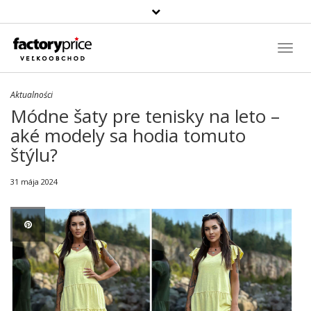
Szukaj
produktu
Toggl
Navig
Aktualności
Módne šaty pre tenisky na leto –
aké modely sa hodia tomuto
štýlu?
31 mája 2024