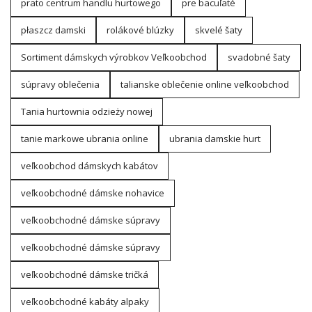
prato centrum handlu hurtowego
pre bacuľaté
płaszcz damski
rolákové blúzky
skvelé šaty
Sortiment dámskych výrobkov Veľkoobchod
svadobné šaty
súpravy oblečenia
talianske oblečenie online veľkoobchod
Tania hurtownia odzieży nowej
tanie markowe ubrania online
ubrania damskie hurt
veľkoobchod dámskych kabátov
veľkoobchodné dámske nohavice
veľkoobchodné dámske súpravy
veľkoobchodné dámske súpravy
veľkoobchodné dámske tričká
veľkoobchodné kabáty alpaky