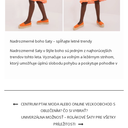
Nadrozmerné boho šaty – spĺňajte letné trendy
Nadrozmerné šaty v štýle boho sú jedným z najhorúcejších
trendov tohto leta. Vyznačuje sa voľným a ležérnym strihom,
ktorý umožňuje úplnú slobodu pohybu a poskytuje pohodlie v
horúcich letných dňoch. Boho prvky, ako sú čipky, volániky,
výšivky alebo kvetinové vzory, dodávajú šatám ľahkosť a
romantický […]
CENTRUM PTAK MODA ALEBO ONLINE VEĽKOOBCHOD S
OBLEČENÍM? ČO SI VYBRAŤ?
UNIVERZÁLNA MOŽNOSŤ – ROLÁKOVÉ ŠATY PRE VŠETKY
PRÍLEŽITOSTI