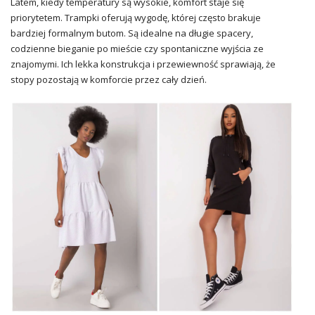
Latem, kiedy temperatury są wysokie, komfort staje się
priorytetem. Trampki oferują wygodę, której często brakuje
bardziej formalnym butom. Są idealne na długie spacery,
codzienne bieganie po mieście czy spontaniczne wyjścia ze
znajomymi. Ich lekka konstrukcja i przewiewność sprawiają, że
stopy pozostają w komforcie przez cały dzień.