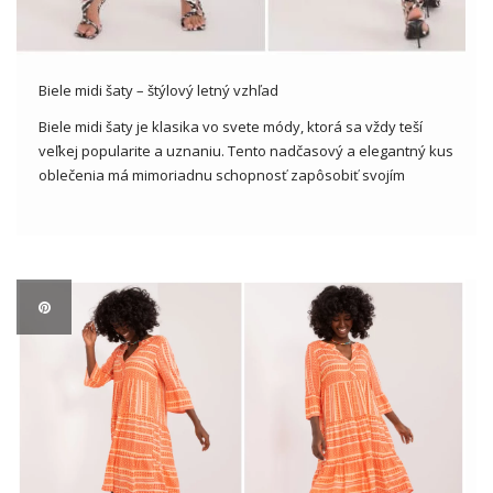
Biele midi šaty – štýlový letný vzhľad
Biele midi šaty je klasika vo svete módy, ktorá sa vždy teší
veľkej popularite a uznaniu. Tento nadčasový a elegantný kus
oblečenia má mimoriadnu schopnosť zapôsobiť svojím
jednoduchým a zároveň výrazným dizajnom. V tomto článku
sa bližšie pozrieme na tento klasický kus oblečenia a
analyzujeme, […]