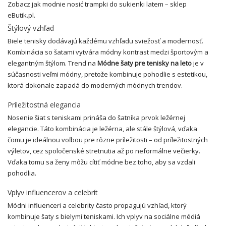
Zobacz jak modnie nosić trampki do sukienki latem – sklep
eButik.pl.
Štýlový vzhľad
Biele tenisky dodávajú každému vzhľadu sviežosť a modernosť.
Kombinácia so šatami vytvára módny kontrast medzi športovým a
elegantným štýlom. Trend na
Módne šaty pre tenisky na leto
je v
súčasnosti veľmi módny, pretože kombinuje pohodlie s estetikou,
ktorá dokonale zapadá do moderných módnych trendov.
Príležitostná elegancia
Nosenie šiat s teniskami prináša do šatníka prvok ležérnej
elegancie. Táto kombinácia je ležérna, ale stále štýlová, vďaka
čomu je ideálnou voľbou pre rôzne príležitosti – od príležitostných
výletov, cez spoločenské stretnutia až po neformálne večierky.
Vďaka tomu sa ženy môžu cítiť módne bez toho, aby sa vzdali
pohodlia.
Vplyv influencerov a celebrít
Módni influenceri a celebrity často propagujú vzhľad, ktorý
kombinuje šaty s bielymi teniskami. Ich vplyv na sociálne médiá