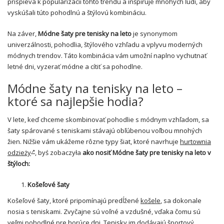
prispieva k popularizácii tohto trendu a inšpiruje mnohých ľudí, aby
vyskúšali túto pohodlnú a štýlovú kombináciu.
Na záver,
Módne šaty pre tenisky na leto
je synonymom
univerzálnosti, pohodlia, štýlového vzhľadu a vplyvu moderných
módnych trendov. Táto kombinácia vám umožní naplno vychutnať
letné dni, vyzerať módne a cítiť sa pohodlne.
Módne šaty na tenisky na leto –
ktoré sa najlepšie hodia?
V lete, keď chceme skombinovať pohodlie s módnym vzhľadom, sa
šaty spárované s teniskami stávajú obľúbenou voľbou mnohých
žien. Nižšie vám ukážeme rôzne typy šiat, ktoré navrhuje
hurtownia
odzieży
, byś zobaczyła
ako nosiť
Módne šaty pre tenisky na leto v
štýloch:
Košeľové šaty
Košeľové šaty, ktoré pripomínajú predĺžené
košele
, sa dokonale
nosia s teniskami. Zvyčajne sú voľné a vzdušné, vďaka čomu sú
veľmi pohodlné pre horúce dni. Tenisky im dodávajú športový