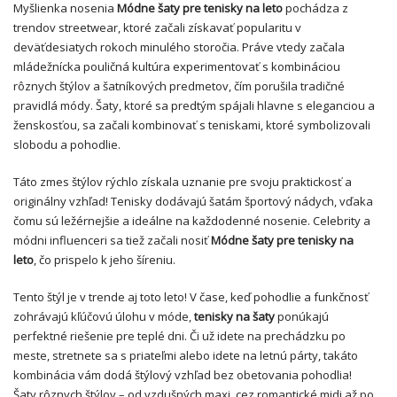
Myšlienka nosenia
Módne šaty pre tenisky na leto
pochádza z
trendov streetwear, ktoré začali získavať popularitu v
deväťdesiatych rokoch minulého storočia. Práve vtedy začala
mládežnícka pouličná kultúra experimentovať s kombináciou
rôznych štýlov a šatníkových predmetov, čím porušila tradičné
pravidlá módy. Šaty, ktoré sa predtým spájali hlavne s eleganciou a
ženskosťou, sa začali kombinovať s teniskami, ktoré symbolizovali
slobodu a pohodlie.
Táto zmes štýlov rýchlo získala uznanie pre svoju praktickosť a
originálny vzhľad! Tenisky dodávajú šatám športový nádych, vďaka
čomu sú ležérnejšie a ideálne na každodenné nosenie. Celebrity a
módni influenceri sa tiež začali nosiť
Módne šaty pre tenisky na
leto
, čo prispelo k jeho šíreniu.
Tento štýl je v trende aj toto leto! V čase, keď pohodlie a funkčnosť
zohrávajú kľúčovú úlohu v móde,
tenisky na šaty
ponúkajú
perfektné riešenie pre teplé dni. Či už idete na prechádzku po
meste, stretnete sa s priateľmi alebo idete na letnú párty, takáto
kombinácia vám dodá štýlový vzhľad bez obetovania pohodlia!
Šaty rôznych štýlov – od vzdušných maxi, cez romantické midi až po