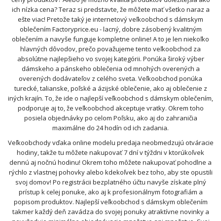
ich nízka cena? Teraz si predstavte, že môžete mať všetko naraz a
ešte viac! Pretože taký je internetový veľkoobchod s dámskym
oblečením Factoryprice.eu - lacný, dobre zásobený kvalitným
oblečením a navyše funguje kompletne online! A to je len niekoľko
hlavných dôvodov, prečo považujeme tento veľkoobchod za
absolútne najlepšieho vo svojej kategórii. Ponúka široký výber
dámskeho a pánskeho oblečenia od mnohých overených a
overených dodávateľov z celého sveta. Veľkoobchod ponúka
turecké, talianske, poľské a ázijské oblečenie, ako aj oblečenie z
iných krajín. To, že ide o najlepší veľkoobchod s dámskym oblečením,
podporuje aj to, že veľkoobchod akceptuje vratky. Okrem toho
posiela objednávky po celom Poľsku, ako aj do zahraničia
maximálne do 24 hodín od ich zadania.
Veľkoobchody vďaka online modelu predaja neobmedzujú otváracie
hodiny, takže tu môžete nakupovať 7 dní v týždni v ktorúkoľvek
dennú aj nočnú hodinu! Okrem toho môžete nakupovať pohodlne a
rýchlo z vlastnej pohovky alebo kdekoľvek bez toho, aby ste opustili
svoj domov! Po registrácii bezplatného účtu navyše získate plný
prístup k celej ponuke, ako aj k profesionálnym fotografiám a
popisom produktov. Najlepší veľkoobchod s dámskym oblečením
takmer každý deň zavádza do svojej ponuky atraktívne novinky a