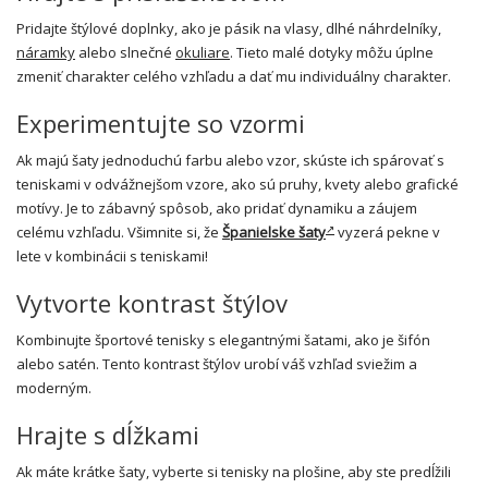
Pridajte štýlové doplnky, ako je pásik na vlasy, dlhé náhrdelníky,
náramky
alebo slnečné
okuliare
. Tieto malé dotyky môžu úplne
zmeniť charakter celého vzhľadu a dať mu individuálny charakter.
Experimentujte so vzormi
Ak majú šaty jednoduchú farbu alebo vzor, skúste ich spárovať s
teniskami v odvážnejšom vzore, ako sú pruhy, kvety alebo grafické
motívy. Je to zábavný spôsob, ako pridať dynamiku a záujem
celému vzhľadu. Všimnite si, že
Španielske šaty
vyzerá pekne v
lete v kombinácii s teniskami!
Vytvorte kontrast štýlov
Kombinujte športové tenisky s elegantnými šatami, ako je šifón
alebo satén. Tento kontrast štýlov urobí váš vzhľad sviežim a
moderným.
Hrajte s dĺžkami
Ak máte krátke šaty, vyberte si tenisky na plošine, aby ste predĺžili