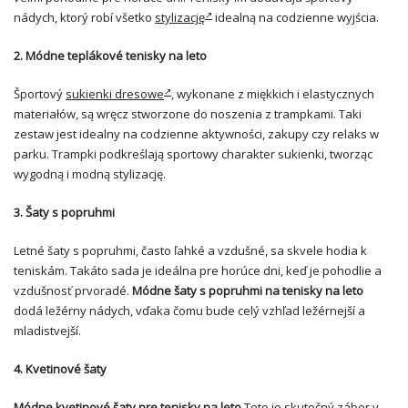
nádych, ktorý robí všetko
stylizację
idealną na codzienne wyjścia.
2. Módne teplákové tenisky na leto
Športový
sukienki dresowe
, wykonane z miękkich i elastycznych
materiałów, są wręcz stworzone do noszenia z trampkami. Taki
zestaw jest idealny na codzienne aktywności, zakupy czy relaks w
parku. Trampki podkreślają sportowy charakter sukienki, tworząc
wygodną i modną stylizację.
3. Šaty s popruhmi
Letné šaty s popruhmi, často ľahké a vzdušné, sa skvele hodia k
teniskám. Takáto sada je ideálna pre horúce dni, keď je pohodlie a
vzdušnosť prvoradé.
Módne šaty s popruhmi na tenisky na leto
dodá ležérny nádych, vďaka čomu bude celý vzhľad ležérnejší a
mladistvejší.
4. Kvetinové šaty
Módne kvetinové šaty pre tenisky na leto
Toto je skutočný záber v