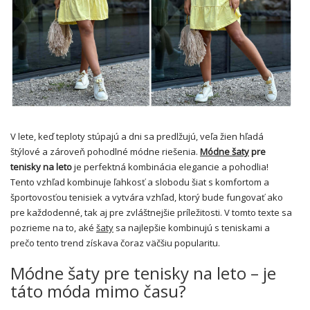
V lete, keď teploty stúpajú a dni sa predlžujú, veľa žien hľadá
štýlové a zároveň pohodlné módne riešenia.
Módne šaty
pre
tenisky na leto
je perfektná kombinácia elegancie a pohodlia!
Tento vzhľad kombinuje ľahkosť a slobodu šiat s komfortom a
športovosťou tenisiek a vytvára vzhľad, ktorý bude fungovať ako
pre každodenné, tak aj pre zvláštnejšie príležitosti. V tomto texte sa
pozrieme na to, aké
šaty
sa najlepšie kombinujú s teniskami a
prečo tento trend získava čoraz väčšiu popularitu.
Módne šaty pre tenisky na leto – je
táto móda mimo času?