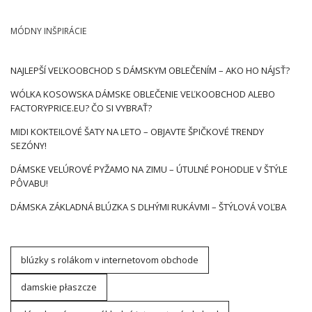
MÓDNY INŠPIRÁCIE
NAJLEPŠÍ VEĽKOOBCHOD S DÁMSKYM OBLEČENÍM – AKO HO NÁJSŤ?
WÓLKA KOSOWSKA DÁMSKE OBLEČENIE VEĽKOOBCHOD ALEBO
FACTORYPRICE.EU? ČO SI VYBRAŤ?
MIDI KOKTEILOVÉ ŠATY NA LETO – OBJAVTE ŠPIČKOVÉ TRENDY
SEZÓNY!
DÁMSKE VELÚROVÉ PYŽAMO NA ZIMU – ÚTULNÉ POHODLIE V ŠTÝLE
PÔVABU!
DÁMSKA ZÁKLADNÁ BLÚZKA S DLHÝMI RUKÁVMI – ŠTÝLOVÁ VOĽBA
blúzky s rolákom v internetovom obchode
damskie płaszcze