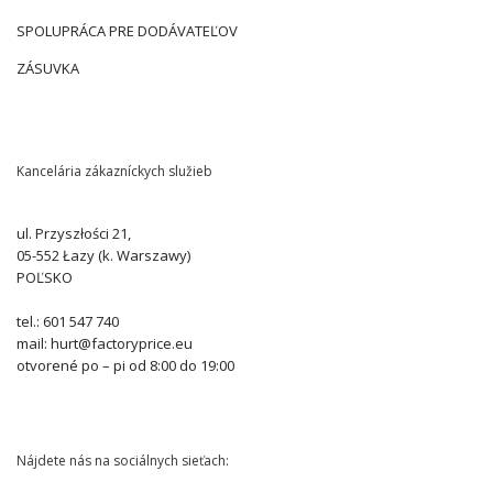
SPOLUPRÁCA PRE DODÁVATEĽOV
ZÁSUVKA
Kancelária zákazníckych služieb
ul. Przyszłości 21,
05-552 Łazy (k. Warszawy)
POĽSKO
tel.: 601 547 740
mail: hurt@factoryprice.eu
otvorené po – pi od 8:00 do 19:00
Nájdete nás na sociálnych sieťach: