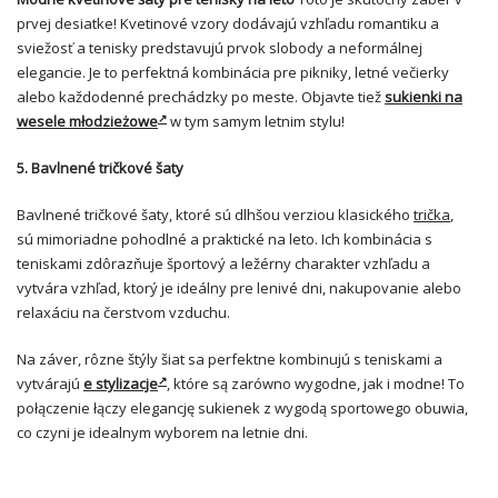
prvej desiatke! Kvetinové vzory dodávajú vzhľadu romantiku a
sviežosť a tenisky predstavujú prvok slobody a neformálnej
elegancie. Je to perfektná kombinácia pre pikniky, letné večierky
alebo každodenné prechádzky po meste. Objavte tiež
sukienki na
wesele młodzieżowe
w tym samym letnim stylu!
5. Bavlnené tričkové šaty
Bavlnené tričkové šaty, ktoré sú dlhšou verziou klasického
trička
,
sú mimoriadne pohodlné a praktické na leto. Ich kombinácia s
teniskami zdôrazňuje športový a ležérny charakter vzhľadu a
vytvára vzhľad, ktorý je ideálny pre lenivé dni, nakupovanie alebo
relaxáciu na čerstvom vzduchu.
Na záver, rôzne štýly šiat sa perfektne kombinujú s teniskami a
vytvárajú
e stylizacje
, które są zarówno wygodne, jak i modne! To
połączenie łączy elegancję sukienek z wygodą sportowego obuwia,
co czyni je idealnym wyborem na letnie dni.