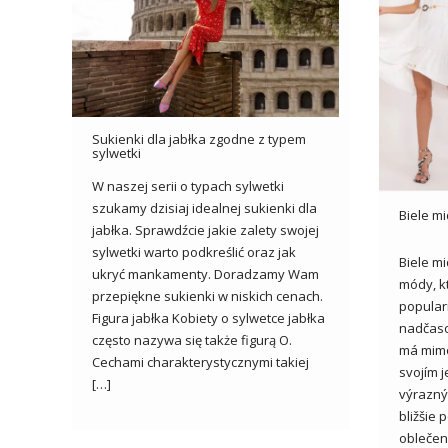
Sukienki dla jabłka zgodne z typem
sylwetki
W naszej serii o typach sylwetki
szukamy dzisiaj idealnej sukienki dla
Biele mi
jabłka. Sprawdźcie jakie zalety swojej
sylwetki warto podkreślić oraz jak
Biele mi
ukryć mankamenty. Doradzamy Wam
módy, kt
przepiękne sukienki w niskich cenach.
popular
Figura jabłka Kobiety o sylwetce jabłka
nadčaso
często nazywa się także figurą O.
má mimo
Cechami charakterystycznymi takiej
svojím 
[…]
výrazný
bližšie 
oblečen