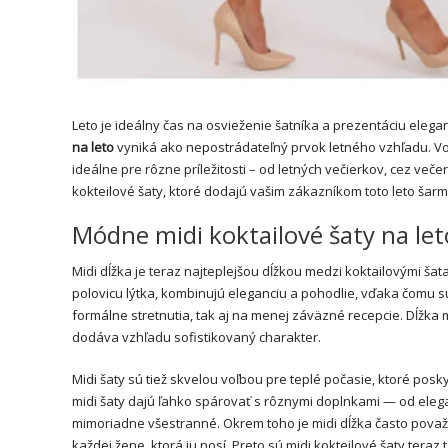
Leto je ideálny čas na osvieženie šatníka a prezentáciu eleg
na leto
vyniká ako nepostrádateľný prvok letného vzhľadu. Vo
ideálne pre rôzne príležitosti – od letných večierkov, cez veče
kokteilové šaty, ktoré dodajú vašim zákazníkom toto leto šarm 
Módne midi koktailové šaty na let
Midi dĺžka je teraz najteplejšou dĺžkou medzi koktailovými ša
polovicu lýtka, kombinujú eleganciu a pohodlie, vďaka čomu sú
formálne stretnutia, tak aj na menej záväzné recepcie. Dĺžk
dodáva vzhľadu sofistikovaný charakter.
Midi šaty sú tiež skvelou voľbou pre teplé počasie, ktoré pos
midi šaty dajú ľahko spárovať s rôznymi doplnkami — od ele
mimoriadne všestranné. Okrem toho je midi dĺžka často považ
každej žene, ktorá ju nosí. Preto sú midi kokteilové šaty tera