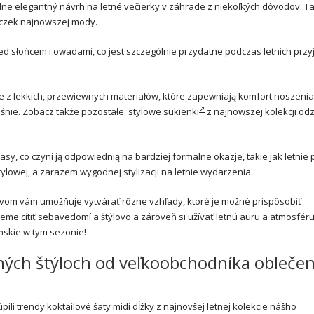
ne elegantný návrh na letné večierky v záhrade z niekoľkých dôvodov. T
iczek najnowszej mody.
d słońcem i owadami, co jest szczególnie przydatne podczas letnich przy
e z lekkich, przewiewnych materiałów, które zapewniają komfort noszeni
ześnie. Zobacz także pozostałe
stylowe sukienki
z najnowszej kolekcji od
lasy, co czyni ją odpowiednią na bardziej
formalne
okazje, takie jak letnie 
lowej, a zarazem wygodnej stylizacji na letnie wydarzenia.
vom vám umožňuje vytvárať rôzne vzhľady, ktoré je možné prispôsobiť
me cítiť sebavedomí a štýlovo a zároveň si užívať letnú auru a atmosfér
skie w tym sezonie!
etných štýloch od veľkoobchodníka oblečen
ili trendy koktailové šaty midi dĺžky z najnovšej letnej kolekcie nášho