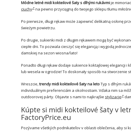
Módne letné midi kokteilové šaty s dlhými rukávmi
je mimoriad
ciuchy
na pewno przyciągną do twojego sklepu tłumu miłośn
Po pierwsze, długi rękaw może zapewnić delikatną osłonę prze
świeżym powietrzu.
Po drugie, sukienki midi z długim rękawem mogą być wykonan
ciepłe dni. To pozwala cieszyć się elegancją i wygodą jednoc
damskiej na sezon wiosna/lato!
Ponadto długi rękaw dodaje sukience koktajlowej elegancji i k
lub wesela w ogrodzie! To doskonały sposób na stworzenie sty
Wreszcie,
trendy midi kokteilové šaty na leto
Typ s dlhým ruká
individuálnym preferenciám a okolnostiam. Vďaka nim sa môže
outdoorovej párty. Objavte s nami to najkrajšie
stylizacje
dam
Kúpte si midi kokteilové šaty v l
FactoryPrice.eu
Pozývame všetkých podnikateľov v oblasti oblečenia, aby si kúp