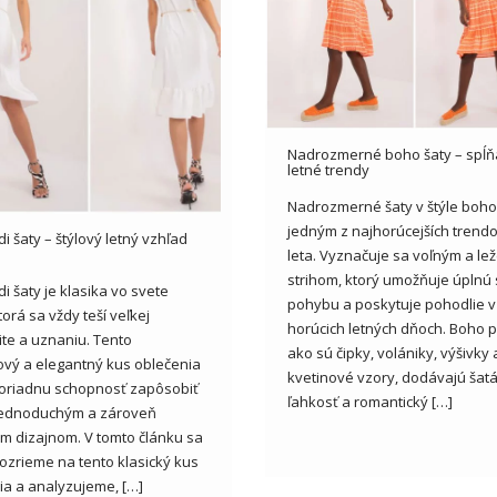
Nadrozmerné boho šaty – spĺň
letné trendy
Nadrozmerné šaty v štýle boho
jedným z najhorúcejších trendo
di šaty – štýlový letný vzhľad
leta. Vyznačuje sa voľným a l
strihom, ktorý umožňuje úplnú
di šaty je klasika vo svete
pohybu a poskytuje pohodlie v
orá sa vždy teší veľkej
horúcich letných dňoch. Boho p
ite a uznaniu. Tento
ako sú čipky, volániky, výšivky
vý a elegantný kus oblečenia
kvetinové vzory, dodávajú šat
riadnu schopnosť zapôsobiť
ľahkosť a romantický […]
jednoduchým a zároveň
m dizajnom. V tomto článku sa
pozrieme na tento klasický kus
ia a analyzujeme, […]