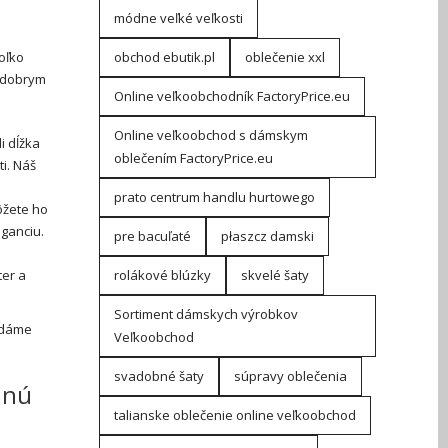
módne veľké veľkosti
oľko
obchod ebutik.pl
oblečenie xxl
ć dobrym
Online veľkoobchodník FactoryPrice.eu
Online veľkoobchod s dámskym
i dĺžka
oblečením FactoryPrice.eu
i. Náš
prato centrum handlu hurtowego
ôžete ho
eganciu.
pre bacuľaté
płaszcz damski
ter a
rolákové blúzky
skvelé šaty
Sortiment dámskych výrobkov
odáme
Veľkoobchod
svadobné šaty
súpravy oblečenia
dnú
talianske oblečenie online veľkoobchod