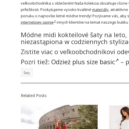
veľkoobchodníka s oblečením! Naša kolekcia obsahuje rôzne vzo
príležitosti. Poskytujeme vysoko kvalitné
materiály
, atraktívn
ponuku o najnovšie letné módne trendy! Pozývame vás, aby st
internetowy opinie
innych klientów na temat naszego butiku 
Módne midi kokteilové šaty na leto, p
niezastąpiona w codziennych styliza
Zistite viac o veľkoobchodníkovi ode
Pozri tiež:
Odzież plus size basic
– p
Šaty
Related Posts