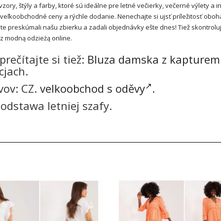
ry, štýly a farby, ktoré sú ideálne pre letné večierky, večerné výlety a i
e veľkoobchodné ceny a rýchle dodanie. Nenechajte si ujsť príležitosť oboha
e preskúmali našu zbierku a zadali objednávky ešte dnes! Tiež skontrolu
z modną odzieżą online.
rečítajte si tiež:
Bluza damska z kapturem
cjach.
vov: CZ.
velkoobchod s oděvy
.
odstawa letniej szafy.