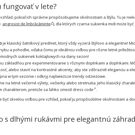
 fungovať v lete?
 vzhľad, pokiaľ ich správne prispôsobujeme okolnostiam a štýlu. Tu je niek
O.
angrosist de îmbrăcăminte
)
, dla których czarna sukienka midi może by
to
je klasický šatníkový predmet, ktorý vždy vyzerá štýlovo a elegantne! Mid
bu a pohodlie, vďaka čomu je ideálnou voľbou pre rôzne letné príležitost
 modnych sukienek koktajlowych na dany sezon!
júcou základňou pre experimentovanie s rôznymi doplnkami a doplnkami. M
osť, alebo staviť na kontrastné akcenty, aby ste zdôraznili eleganciu a el
pna w tym sezonie i odkryj najświeższe trendy odzieżowe.
lne na letné večerné výlety, večierky alebo stretnutia. Jeho klasický charak
ším charakterom, pretože sa ľahko zmestí
dress code
.
 byť skvelou voľbou pre vzhľad, pokiaľ ju prispôsobíme okolnostiam a d
to s dlhými rukávmi pre elegantnú záhra