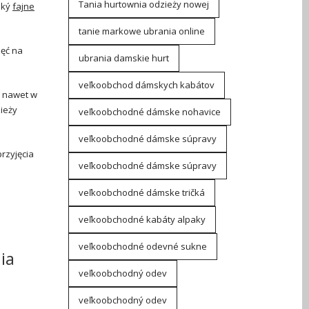
Tania hurtownia odzieży nowej
aký
fajne
tanie markowe ubrania online
jęć na
ubrania damskie hurt
veľkoobchod dámskych kabátov
a nawet w
zieży
veľkoobchodné dámske nohavice
veľkoobchodné dámske súpravy
przyjęcia
veľkoobchodné dámske súpravy
veľkoobchodné dámske tričká
u
veľkoobchodné kabáty alpaky
veľkoobchodné odevné sukne
ia
veľkoobchodný odev
veľkoobchodný odev