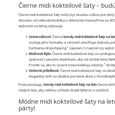
Čierne midi kokteilové šaty – budú
Čierne midi kokteilové šaty môžu byť skvelou voľbou pre letný
dôvodov od veľkoobchodníka s oblečením FactoryPrice.eu (R
wyborem na letnią stylizację:
Univerzálnosť
: Čierna
trendy midi kokteilové šaty na le
zvyšuje jeho formalitu a zároveň umožňuje slobodu pohy
hurtownia dropshipping
zapewni Ci najszerszy wybór
Možnosti štýlu
: Čierne midi kokteilové šaty sú vynika
spárovať s jasnými doplnkami, aby ste dodali letnú ľahk
Pozrite sa, ako to vyzerá
nowa kolekcja odzieży
dostę
Večerné príležitosti
: Čierne midi kokteilové šaty sú ideá
elegantný strih sú ideálne pre letné akcie s formálnej
Podsumowując,
trendy midi kokteilové šaty na leto
čierna môže
nádych leta, aby celému vzhľadu dodal ľahkosť a sviežosť.
Módne midi kokteilové šaty na le
párty!