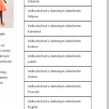
Gdansk
Veľkoobchod s dámskym oblečením
Gdyna
Veľkoobchod s dámskym oblečením
Katowice
ajte
Veľkoobchod s dámskym oblečením
 sú
Krakov
v tohto
Veľkoobchod s dámskym oblečením
ežérnym
 slobodu
Lublin
Veľkoobchod s dámskym oblečením
rvky,
Online
 alebo
ám
Veľkoobchod s dámskym oblečením
Poznaň
Veľkoobchod s dámskym oblečením
Rzgów