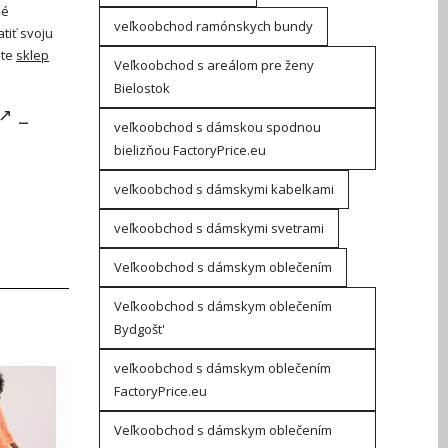
né
veľkoobchod ramónskych bundy
tiť svoju
jte
sklep
Veľkoobchod s areálom pre ženy
Bielostok
–
veľkoobchod s dámskou spodnou
bielizňou FactoryPrice.eu
veľkoobchod s dámskymi kabelkami
veľkoobchod s dámskymi svetrami
Veľkoobchod s dámskym oblečením
Veľkoobchod s dámskym oblečením
Bydgošt'
veľkoobchod s dámskym oblečením
FactoryPrice.eu
Veľkoobchod s dámskym oblečením