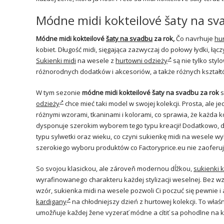
Módne midi kokteilové šaty na sva
Módne midi kokteilové
šaty na svadbu
za rok,
Čo navrhuje
hu
kobiet. Długość midi, sięgająca zazwyczaj do połowy łydki, łą
Sukienki midi
na wesele z
hurtowni odzieży
są nie tylko sty
różnorodnych dodatków i akcesoriów, a także różnych kształt
W tym sezonie
módne midi kokteilové šaty na svadbu
za rok
s
odzieży
chce mieć taki model w swojej kolekcji. Prosta, ale
różnymi wzorami, tkaninami i kolorami, co sprawia, że każda k
dysponuje szerokim wyborem tego typu kreacji! Dodatkowo, d
typu sylwetki oraz wieku, co czyni sukienkę midi na wesele 
szerokiego wyboru produktów co Factoryprice.eu nie zaoferuj
So svojou klasickou, ale zároveň modernou dĺžkou,
sukienki 
wyrafinowanego charakteru każdej stylizacji weselnej. Bez wzg
wzór, sukienka midi na wesele pozwoli Ci poczuć się pewnie i
kardigany
na chłodniejszy dzień z hurtowej kolekcji. To właś
umožňuje každej žene vyzerať módne a cítiť sa pohodlne na 