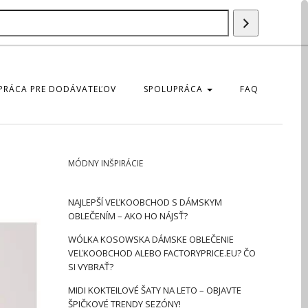
Szukaj
produktu
PRÁCA PRE DODÁVATEĽOV
SPOLUPRÁCA
FAQ
MÓDNY INŠPIRÁCIE
NAJLEPŠÍ VEĽKOOBCHOD S DÁMSKYM
OBLEČENÍM – AKO HO NÁJSŤ?
WÓLKA KOSOWSKA DÁMSKE OBLEČENIE
VEĽKOOBCHOD ALEBO FACTORYPRICE.EU? ČO
SI VYBRAŤ?
MIDI KOKTEILOVÉ ŠATY NA LETO – OBJAVTE
ŠPIČKOVÉ TRENDY SEZÓNY!