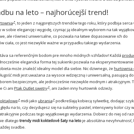
dbu na leto – najhorúcejší trend!
rtownia
, to jeden z najgorętszych trendów tego roku, który podbija serca 
czy w sobie elegancję i wygodę, czyniąc ją idealnym wyborem na tak wyjątko
lowe, ale również uniwersalne, co pozwala na łatwe dopasowanie ich do
ów ciała, co jest niezwykle ważne w przypadku takiego wydarzenia.
táva sa referenčným bodom pre mnoho módnych vzhľadov! Každá
produ
 jednocześnie elegancka forma tej sukienki pozwala na eksperymentowanie
obieta może znaleźć idealny model dla siebie. Nic dziwnego, że
hurtownia 
ługość midi jest uważana za wysoce wdzięczną i uniwersalną, pasującą d
wyborem bezpiecznym, ale jednocześnie niezwykle modnym i atrakcyjnym. 
e Ci ani
Ptak Outlet swetry
, ani żaden inny hurtownik odzieży.
koktajlowe
midi jako
ubrania
podkreślają kobiecą sylwetkę, dodając szyk
lędu na to, czy decydujesz się na subtelny pastel, intensywny kolor czy w
 atrakcyjnie podczas tego wyjątkowego wydarzenia. Dobierz do niej od raz
nie dlatego
trendy midi kokteilové šaty na leto
je absolútna nevyhnutnosť, 
každej svadbe.