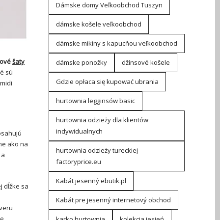
Dámske domy Veľkoobchod Tuszyn
dámske košele veľkoobchod
dámske mikiny s kapucňou veľkoobchod
ilové
šaty
dámske ponožky
džínsové košele
ré sú
Gdzie opłaca się kupować ubrania
 midi
hurtownia legginsów basic
hurtownia odzieży dla klientów
indywidualnych
osahujú
lne ako na
hurtownia odzieży tureckiej
 a
factoryprice.eu
Kabát jesenný ebutik.pl
j dĺžke sa
Kabát pre jesenný internetový obchod
ôveru
e.
karko hurtownia
kolekcja jesień