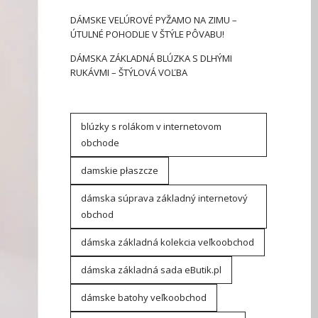
DÁMSKE VELÚROVÉ PYŽAMO NA ZIMU –
ÚTULNÉ POHODLIE V ŠTÝLE PÔVABU!
DÁMSKA ZÁKLADNÁ BLÚZKA S DLHÝMI
RUKÁVMI – ŠTÝLOVÁ VOĽBA
blúzky s rolákom v internetovom
obchode
damskie płaszcze
dámska súprava základný internetový
obchod
dámska základná kolekcia veľkoobchod
dámska základná sada eButik.pl
dámske batohy veľkoobchod