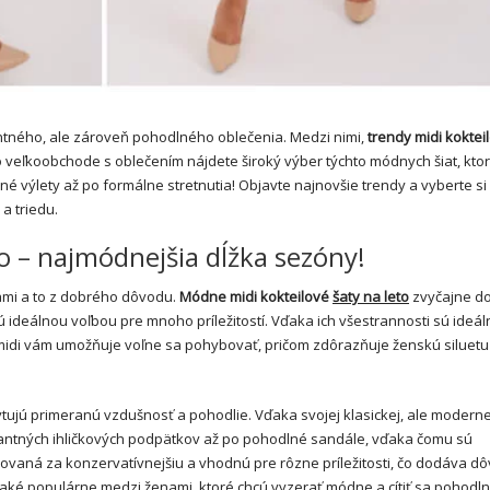
antného, ale zároveň pohodlného oblečenia. Medzi nimi,
trendy midi kokte
 veľkoobchode s oblečením nájdete široký výber týchto módnych šiat, kto
rné výlety až po formálne stretnutia! Objavte najnovšie trendy a vyberte si
a triedu.
o – najmódnejšia dĺžka sezóny!
tami a to z dobrého dôvodu.
Módne midi kokteilové
šaty na leto
zvyčajne d
 ideálnou voľbou pre mnoho príležitostí. Vďaka ich všestrannosti sú ideá
a midi vám umožňuje voľne sa pohybovať, pričom zdôrazňuje ženskú siluetu
kytujú primeranú vzdušnosť a pohodlie. Vďaka svojej klasickej, ale moderne
gantných ihličkových podpätkov až po pohodlné sandále, vďaka čomu sú
ovaná za konzervatívnejšiu a vhodnú pre rôzne príležitosti, čo dodáva d
z také populárne medzi ženami, ktoré chcú vyzerať módne a cítiť sa pohodln