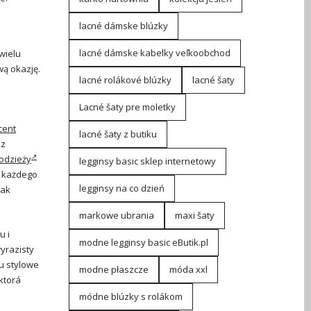
lacné dámske blúzky
lacné dámske kabelky veľkoobchod
wielu
wą okazję.
lacné rolákové blúzky
lacné šaty
Lacné šaty pre moletky
cent
lacné šaty z butiku
 z
odzieży
legginsy basic sklep internetowy
o każdego
legginsy na co dzień
Tak
markowe ubrania
maxi šaty
u i
modne legginsy basic eButik.pl
yrazisty
u stylowe
modne płaszcze
móda xxl
ktorá
módne blúzky s rolákom