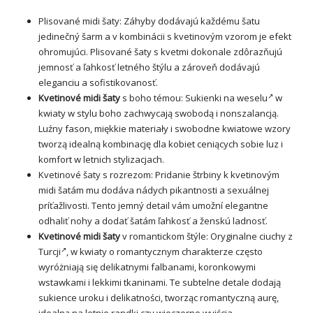
Plisované midi šaty: Záhyby dodávajú každému šatu
jedinečný šarm a v kombinácii s kvetinovým vzorom je efekt
ohromujúci. Plisované šaty s kvetmi dokonale zdôrazňujú
jemnosť a ľahkosť letného štýlu a zároveň dodávajú
eleganciu a sofistikovanosť.
Kvetinové midi šaty
s boho témou:
Sukienki na weselu
w
kwiaty w stylu boho zachwycają swobodą i nonszalancją.
Luźny fason, miękkie materiały i swobodne kwiatowe wzory
tworzą idealną kombinację dla kobiet ceniących sobie luz i
komfort w letnich stylizacjach.
Kvetinové šaty s rozrezom: Pridanie štrbiny k kvetinovým
midi šatám mu dodáva nádych pikantnosti a sexuálnej
príťažlivosti. Tento jemný detail vám umožní elegantne
odhaliť nohy a dodať šatám ľahkosť a ženskú ladnosť.
Kvetinové midi šaty
v romantickom štýle:
Oryginalne ciuchy z
Turcji
, w kwiaty o romantycznym charakterze często
wyróżniają się delikatnymi falbanami, koronkowymi
wstawkami i lekkimi tkaninami. Te subtelne detale dodają
sukience uroku i delikatności, tworząc romantyczną aurę,