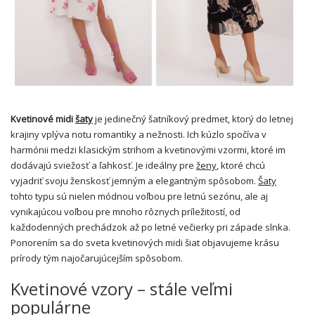
Kvetinové midi
šaty
je jedinečný šatníkový predmet, ktorý do letnej
krajiny vplýva notu romantiky a nežnosti. Ich kúzlo spočíva v
harmónii medzi klasickým strihom a kvetinovými vzormi, ktoré im
dodávajú sviežosť a ľahkosť. Je ideálny pre
ženy
, ktoré chcú
vyjadriť svoju ženskosť jemným a elegantným spôsobom.
Šaty
tohto typu sú nielen módnou voľbou pre letnú sezónu, ale aj
vynikajúcou voľbou pre mnoho rôznych príležitostí, od
každodenných prechádzok až po letné večierky pri západe slnka.
Ponorením sa do sveta kvetinových midi šiat objavujeme krásu
prírody tým najočarujúcejším spôsobom.
Kvetinové vzory – stále veľmi
populárne