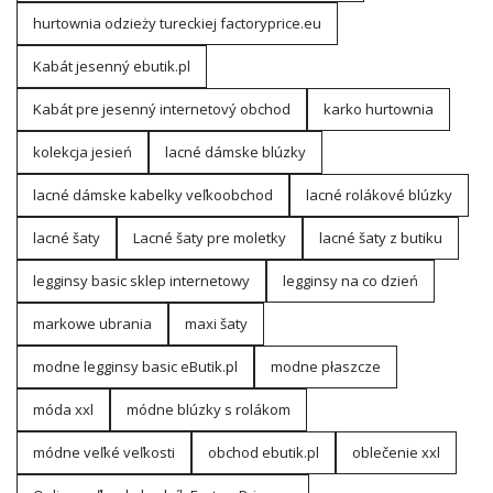
hurtownia odzieży tureckiej factoryprice.eu
Kabát jesenný ebutik.pl
Kabát pre jesenný internetový obchod
karko hurtownia
kolekcja jesień
lacné dámske blúzky
lacné dámske kabelky veľkoobchod
lacné rolákové blúzky
lacné šaty
Lacné šaty pre moletky
lacné šaty z butiku
legginsy basic sklep internetowy
legginsy na co dzień
markowe ubrania
maxi šaty
modne legginsy basic eButik.pl
modne płaszcze
móda xxl
módne blúzky s rolákom
módne veľké veľkosti
obchod ebutik.pl
oblečenie xxl