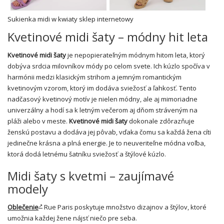
Sukienka midi w kwiaty sklep internetowy
Kvetinové midi šaty – módny hit leta
Kvetinové midi šaty
je nepopierateľným módnym hitom leta, ktorý
dobýva srdcia milovníkov módy po celom svete. Ich kúzlo spočíva v
harmónii medzi klasickým strihom a jemným romantickým
kvetinovým vzorom, ktorý im dodáva sviežosť a ľahkosť. Tento
nadčasový kvetinový motív je nielen módny, ale aj mimoriadne
univerzálny a hodí sa k letným večerom aj dňom stráveným na
pláži alebo v meste.
Kvetinové midi šaty
dokonale zdôrazňuje
ženskú postavu a dodáva jej pôvab, vďaka čomu sa každá žena cíti
jedinečne krásna a plná energie. Je to neuveriteľne módna voľba,
ktorá dodá letnému šatníku sviežosť a štýlové kúzlo.
Midi šaty s kvetmi – zaujímavé
modely
Oblečenie
Rue Paris poskytuje množstvo dizajnov a štýlov, ktoré
umožnia každej žene nájsť niečo pre seba.