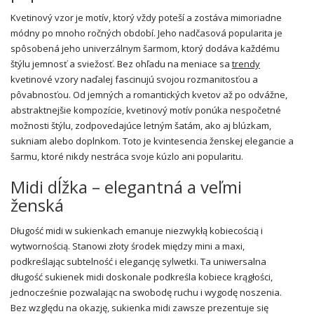
Kvetinový vzor je motív, ktorý vždy poteší a zostáva mimoriadne
módny po mnoho ročných období. Jeho nadčasová popularita je
spôsobená jeho univerzálnym šarmom, ktorý dodáva každému
štýlu jemnosť a sviežosť. Bez ohľadu na meniace sa
trendy
kvetinové vzory naďalej fascinujú svojou rozmanitosťou a
pôvabnosťou. Od jemných a romantických kvetov až po odvážne,
abstraktnejšie kompozície, kvetinový motív ponúka nespočetné
možnosti štýlu, zodpovedajúce letným šatám, ako aj blúzkam,
sukniam alebo doplnkom. Toto je kvintesencia ženskej elegancie a
šarmu, ktoré nikdy nestráca svoje kúzlo ani popularitu.
Midi dĺžka – elegantná a veľmi
ženská
Długość midi w sukienkach emanuje niezwykłą kobiecością i
wytwornością. Stanowi złoty środek między mini a maxi,
podkreślając subtelność i elegancję sylwetki. Ta uniwersalna
długość sukienek midi doskonale podkreśla kobiece krągłości,
jednocześnie pozwalając na swobodę ruchu i wygodę noszenia.
Bez względu na okazję, sukienka midi zawsze prezentuje się