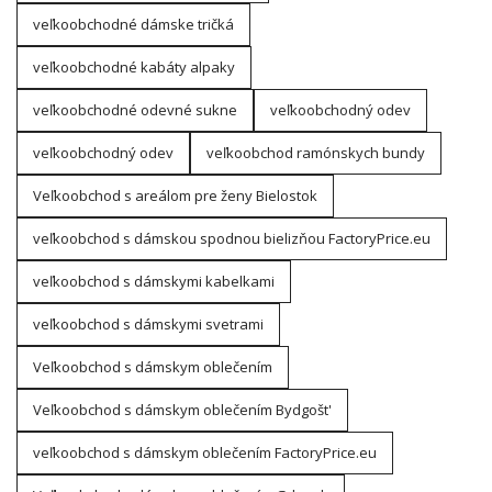
veľkoobchodné dámske tričká
veľkoobchodné kabáty alpaky
veľkoobchodné odevné sukne
veľkoobchodný odev
veľkoobchodný odev
veľkoobchod ramónskych bundy
Veľkoobchod s areálom pre ženy Bielostok
veľkoobchod s dámskou spodnou bielizňou FactoryPrice.eu
veľkoobchod s dámskymi kabelkami
veľkoobchod s dámskymi svetrami
Veľkoobchod s dámskym oblečením
Veľkoobchod s dámskym oblečením Bydgošt'
veľkoobchod s dámskym oblečením FactoryPrice.eu