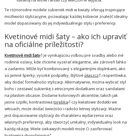
idealną na letnie randki czy wieczorne wyjścia.
Te różnorodne modele sukienek midi w kwiaty oferują inspirujące
możliwości stylizacyjne, pozwalając każdej kobiecie znaleźć idealny
model dopasowany do jej indywidualnego stylu i preferencji.
Kvetinové midi šaty – ako ich upraviť
na oficiálne príležitosti?
Kvetinové midi šaty
je vynikajúcou voľbou pre svadby alebo iné
rodinné oslavy, kde chceme vyzerať elegantne, ale zároveň ľahko
a zadarmo. Môže byť kombinovaný s elegantnými doplnkami, ako
sú jemné šperky, vysoké podpätky, štýlové
płaszcz
i kopertówka,
aby dodać formalności stylizacji. Alternatywnie, można wybrać styl
boho i zestawić sukienkę z etnicznymi dodatkami oraz sandałami
na płaskim obcasie. Dodanie kolorowych akcentów, takich jak
jasne szpilki, kontrastowa
torebka
czy kwiatowe dodatki we
włosach, może dodać świeżości i radości letniej stylizacji. Ważne
jest dopasowanie stylizacji do charakteru wydarzenia oraz
własnych preferencji, aby stworzyć unikalny, indywidualny look na
każdą okazję. Wiele ciekawych modeli może Ci zaoferować
hurtownia dropshipping
.