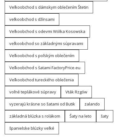
Veľkoobchod s dámskym oblečením Štetin
veľkoobchod s džínsami
Veľkoobchod s odevmi Wólka Kosowska
veľkoobchod so základnými súpravami
Veľkoobchod s poľským oblečením
Veľkoobchod s šatami FactoryPrice.eu
Veľkoobchod tureckého oblečenia
voľné teplákové súpravy
Vták Rzgów
vyzerajú krásne so šatami od Butik
zalando
základná blúzka s rolákom
Šaty na leto
šaty
španielske blúzky veľké