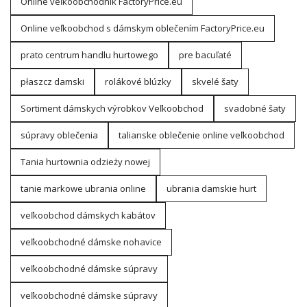
Online veľkoobchodník FactoryPrice.eu
Online veľkoobchod s dámskym oblečením FactoryPrice.eu
prato centrum handlu hurtowego
pre bacuľaté
płaszcz damski
rolákové blúzky
skvelé šaty
Sortiment dámskych výrobkov Veľkoobchod
svadobné šaty
súpravy oblečenia
talianske oblečenie online veľkoobchod
Tania hurtownia odzieży nowej
tanie markowe ubrania online
ubrania damskie hurt
veľkoobchod dámskych kabátov
veľkoobchodné dámske nohavice
veľkoobchodné dámske súpravy
veľkoobchodné dámske súpravy