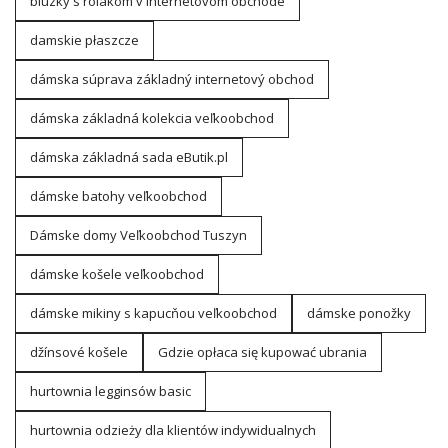
blúzky s rolákom v internetovom obchode
damskie płaszcze
dámska súprava základný internetový obchod
dámska základná kolekcia veľkoobchod
dámska základná sada eButik.pl
dámske batohy veľkoobchod
Dámske domy Veľkoobchod Tuszyn
dámske košele veľkoobchod
dámske mikiny s kapucňou veľkoobchod
dámske ponožky
džínsové košele
Gdzie opłaca się kupować ubrania
hurtownia legginsów basic
hurtownia odzieży dla klientów indywidualnych