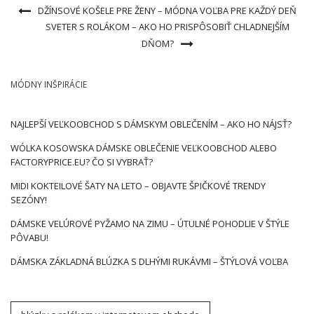
DŽÍNSOVÉ KOŠELE PRE ŽENY – MÓDNA VOĽBA PRE KAŽDÝ DEŇ
SVETER S ROLÁKOM – AKO HO PRISPÔSOBIŤ CHLADNEJŠÍM
DŇOM?
MÓDNY INŠPIRÁCIE
NAJLEPŠÍ VEĽKOOBCHOD S DÁMSKYM OBLEČENÍM – AKO HO NÁJSŤ?
WÓLKA KOSOWSKA DÁMSKE OBLEČENIE VEĽKOOBCHOD ALEBO
FACTORYPRICE.EU? ČO SI VYBRAŤ?
MIDI KOKTEILOVÉ ŠATY NA LETO – OBJAVTE ŠPIČKOVÉ TRENDY
SEZÓNY!
DÁMSKE VELÚROVÉ PYŽAMO NA ZIMU – ÚTULNÉ POHODLIE V ŠTÝLE
PÔVABU!
DÁMSKA ZÁKLADNÁ BLÚZKA S DLHÝMI RUKÁVMI – ŠTÝLOVÁ VOĽBA