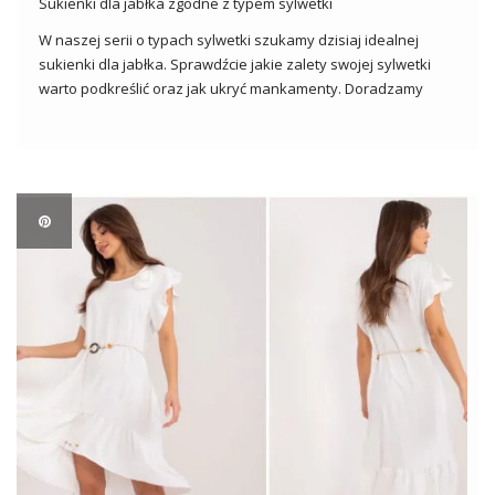
Sukienki dla jabłka zgodne z typem sylwetki
W naszej serii o typach sylwetki szukamy dzisiaj idealnej
sukienki dla jabłka. Sprawdźcie jakie zalety swojej sylwetki
warto podkreślić oraz jak ukryć mankamenty. Doradzamy
Wam przepiękne sukienki w niskich cenach. Figura jabłka
Kobiety o sylwetce jabłka często nazywa się także figurą O.
Cechami charakterystycznymi takiej […]