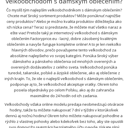
veľkoobchodom s dámskym oblečením?
Čo myslíš tým najlepším veľkoobchodníkom s dámskym oblečením?
Chcete mať široký sortiment produktov? Môže ponúknuť najnižšie
ceny produktov? Alebo je možno kvalita produktov dôležitejšia ako
ich nízka cena? Teraz si predstavte, že môžete mať všetko naraz a
ešte viac! Pretože taký je internetový veľkoobchod s dámskym
oblečením Factoryprice.eu - lacný, dobre zásobený kvalitným
oblečením a navyše funguje kompletne online! A to je len niekoľko
hlavných dôvodov, prečo považujeme tento veľkoobchod za
absolútne najlepšieho vo svojej kategórii. Ponúka široký výber
dámskeho a pánskeho oblečenia od mnohých overených a
overených dodávateľov z celého sveta. Veľkoobchod ponúka
turecké, talianske, poľské a ázijské oblečenie, ako aj oblečenie z
iných krajín. To, že ide o najlepší veľkoobchod s dámskym oblečením,
podporuje aj to, že veľkoobchod akceptuje vratky. Okrem toho
posiela objednávky po celom Poľsku, ako aj do zahraničia
maximálne do 24 hodín od ich zadania.
Veľkoobchody vďaka online modelu predaja neobmedzujú otváracie
hodiny, takže tu môžete nakupovať 7 dní v týždni v ktorúkoľvek
dennú aj nočnú hodinu! Okrem toho môžete nakupovať pohodlne a
rýchlo z vlastnej pohovky alebo kdekoľvek bez toho, aby ste opustili
svoj domov! Po registrácii bezplatného účtu navyše získate plný