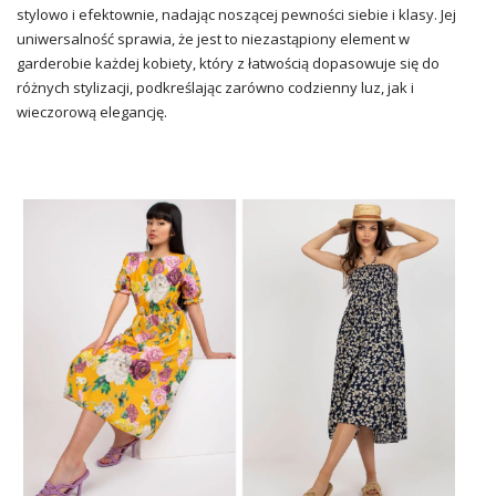
stylowo i efektownie, nadając noszącej pewności siebie i klasy. Jej
uniwersalność sprawia, że jest to niezastąpiony element w
garderobie każdej kobiety, który z łatwością dopasowuje się do
różnych stylizacji, podkreślając zarówno codzienny luz, jak i
wieczorową elegancję.