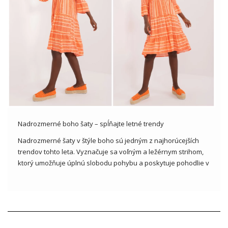
Nadrozmerné boho šaty – spĺňajte letné trendy
Nadrozmerné šaty v štýle boho sú jedným z najhorúcejších
trendov tohto leta. Vyznačuje sa voľným a ležérnym strihom,
ktorý umožňuje úplnú slobodu pohybu a poskytuje pohodlie v
horúcich letných dňoch. Boho prvky, ako sú čipky, volániky,
výšivky alebo kvetinové vzory, dodávajú šatám ľahkosť a
romantický […]