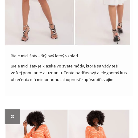
Biele midi šaty – štýlový letný vzhľad
Biele midi šaty je klasika vo svete módy, ktorá sa vždy teší
veľkej popularite a uznaniu. Tento nadčasový a elegantný kus
oblečenia má mimoriadnu schopnosť zapôsobiť svojím
jednoduchým a zároveň výrazným dizajnom. V tomto článku
sa bližšie pozrieme na tento klasický kus oblečenia a
analyzujeme, […]