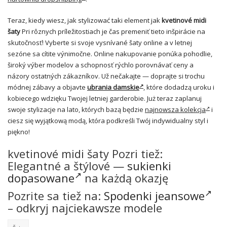
Teraz, kiedy wiesz, jak stylizować taki element jak
kvetinové midi
šaty
Pri rôznych príležitostiach je čas premeniť tieto inšpirácie na
skutočnosť! Vyberte si svoje vysnívané šaty online a v letnej
sezóne sa cítite výnimočne. Online nakupovanie ponúka pohodlie,
široký výber modelov a schopnosť rýchlo porovnávať ceny a
názory ostatných zákazníkov. Už nečakajte — doprajte si trochu
módnej zábavy a objavte
ubrania damskie
, które dodadzą uroku i
kobiecego wdzięku Twojej letniej garderobie. Już teraz zaplanuj
swoje stylizacje na lato, których bazą będzie
najnowsza kolekcja
i
ciesz się wyjątkową modą, która podkreśli Twój indywidualny styl i
piękno!
kvetinové midi šaty Pozri tiež:
Elegantné a štýlové —
sukienki
dopasowane
na każdą okazję
Pozrite sa tiež na:
Spodenki jeansowe
– odkryj najciekawsze modele