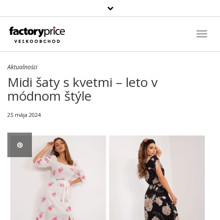
Szukaj
produktu
Toggl
Navig
Aktualności
Midi šaty s kvetmi – leto v
módnom štýle
25 mája 2024