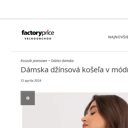
NAJNOVŠIE
Koszule jeansowe
~
Odzież damska
Dámska džínsová košeľa v mód
12 apríla 2024