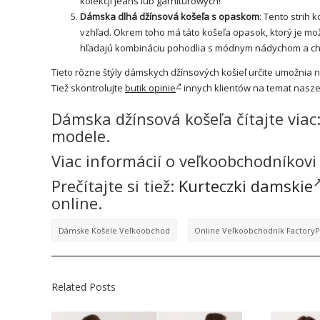
kolekcji jeans lub garniturowych!
Dámska dlhá džínsová košeľa s opaskom
: Tento strih
vzhľad. Okrem toho má táto košeľa opasok, ktorý je mož
hľadajú kombináciu pohodlia s módnym nádychom a chc
Tieto rôzne štýly dámskych džínsových košieľ určite umožnia n
Tiež skontrolujte
butik opinie
innych klientów na temat nasz
Dámska džínsová košeľa čítajte viac
modele.
Viac informácií o veľkoobchodníkovi
Prečítajte si tiež:
Kurteczki damskie
online.
Dámske Košele Veľkoobchod
Online Veľkoobchodník FactoryP
Related Posts