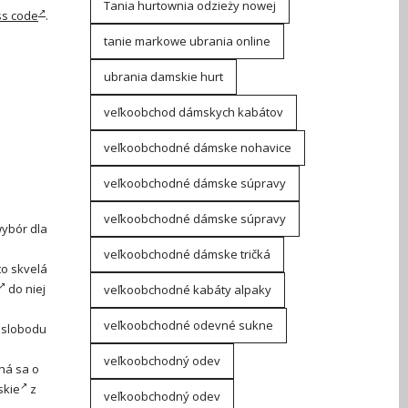
Tania hurtownia odzieży nowej
ss code
.
tanie markowe ubrania online
ubrania damskie hurt
veľkoobchod dámskych kabátov
veľkoobchodné dámske nohavice
veľkoobchodné dámske súpravy
veľkoobchodné dámske súpravy
ybór dla
veľkoobchodné dámske tričká
to skvelá
do niej
veľkoobchodné kabáty alpaky
veľkoobchodné odevné sukne
e slobodu
veľkoobchodný odev
dná sa o
skie
z
veľkoobchodný odev