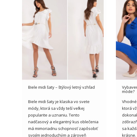
Biele midi šaty – štýlový letný vzhľad
Vybaven
móde?
Biele midi šaty je klasika vo svete
Vhodné 
módy, ktorá sa vždy teší veľkej
ktorá vž
popularite a uznaniu. Tento
dokonal
nadčasový a elegantný kus oblečenia
zdôrazň
má mimoriadnu schopnosť zapôsobiť
sa každ
svojím jednoduchým a zároveň
krásne.