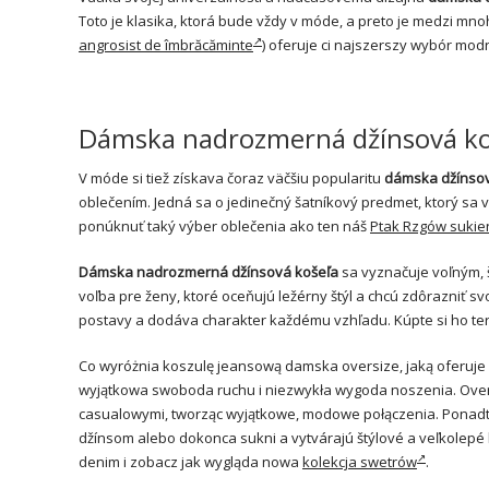
Toto je klasika, ktorá bude vždy v móde, a preto je medzi mn
angrosist de îmbrăcăminte
)
oferuje ci najszerszy wybór mo
Dámska nadrozmerná džínsová koš
V móde si tiež získava čoraz väčšiu popularitu
dámska džínsov
oblečením. Jedná sa o jedinečný šatníkový predmet, ktorý sa
ponúknuť taký výber oblečenia ako ten náš
Ptak Rzgów sukie
Dámska nadrozmerná džínsová košeľa
sa vyznačuje voľným, š
voľba pre ženy, ktoré oceňujú ležérny štýl a chcú zdôrazniť sv
postavy a dodáva charakter každému vzhľadu. Kúpte si ho te
Co wyróżnia koszulę jeansową damska oversize, jaką oferuje
wyjątkowa swoboda ruchu i niezwykła wygoda noszenia. Overs
casualowymi, tworząc wyjątkowe, modowe połączenia. Ponad
džínsom alebo dokonca sukni a vytvárajú štýlové a veľkolepé
denim i zobacz jak wygląda nowa
kolekcja swetrów
.