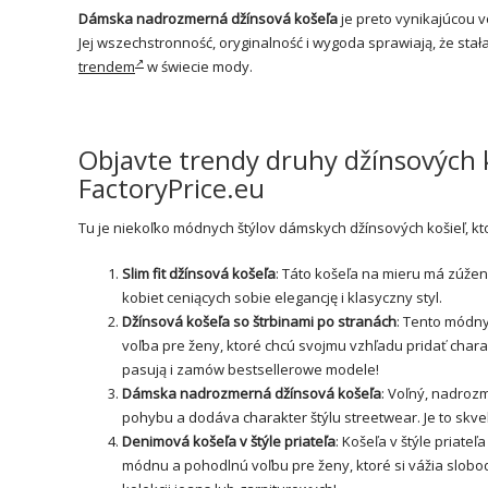
Dámska nadrozmerná džínsová košeľa
je preto vynikajúcou v
Jej wszechstronność, oryginalność i wygoda sprawiają, że sta
trendem
w świecie mody.
Objavte trendy druhy džínsových 
FactoryPrice.eu
Tu je niekoľko módnych štýlov dámskych džínsových košieľ, k
Slim fit džínsová košeľa
: Táto košeľa na mieru má zúžený
kobiet ceniących sobie elegancję i klasyczny styl.
Džínsová košeľa so štrbinami po stranách
: Tento módny 
voľba pre ženy, ktoré chcú svojmu vzhľadu pridať charak
pasują i zamów bestsellerowe modele!
Dámska nadrozmerná džínsová košeľa
: Voľný, nadroz
pohybu a dodáva charakter štýlu streetwear. Je to skvelá
Denimová košeľa v štýle priateľa
: Košeľa v štýle priate
módnu a pohodlnú voľbu pre ženy, ktoré si vážia slobo