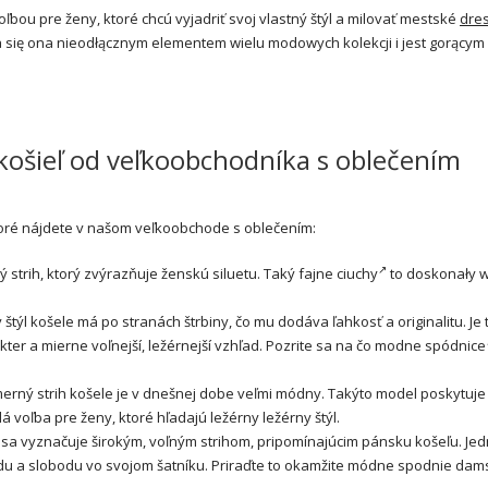
oľbou pre ženy, ktoré chcú vyjadriť svoj vlastný štýl a milovať mestské
dre
ła się ona nieodłącznym elementem wielu modowych kolekcji i jest gorącym
košieľ od veľkoobchodníka s oblečením
toré nájdete v našom veľkoobchode s oblečením:
 strih, ktorý zvýrazňuje ženskú siluetu. Taký
fajne ciuchy
to doskonały w
štýl košele má po stranách štrbiny, čo mu dodáva ľahkosť a originalitu. Je 
ter a mierne voľnejší, ležérnejší vzhľad. Pozrite sa na čo
modne spódnice
merný strih košele je v dnešnej dobe veľmi módny. Takýto model poskytuj
 voľba pre ženy, ktoré hľadajú ležérny ležérny štýl.
ľa sa vyznačuje širokým, voľným strihom, pripomínajúcim pánsku košeľu. Je
du a slobodu vo svojom šatníku. Priraďte to okamžite módne
spodnie dam