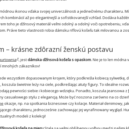
 módnou ikonou vďaka svojej univerzálnosti a jedinečnému charakteru. M
h kombinácií až po elegantnejší a sofistikovanejší vzhľad. Dodáva každ
rem toho je džínsový materiál veľmi odolný a odolný voči opotrebeniu, vď
. Práve tieto vlastnosti robia dámsku rifľovú košeľu tak milovanou a zo
m – krásne zdôrazní ženskú postavu
hurtownia
, jest
dámska džínsová košeľa s opaskom
. Nie je to len módna 
oví mnohých zákazníkov!
ede wszystkim dopasowanym krojem, który podkreśla kobiecą sylwetkę, do
 koszula świetnie leży na ciele, podkreślając atuty figury. To idealne rozw
 dodają pewności siebie i kobiecego wdzięku. Ponadto, koszula jeansowa z
hy casualowego stylu z elegancją. Może być noszona zarówno na co dzień
ne
okazje, np. na spotkania biznesowe czy kolacje. Materiał denimowy, ja
ującego charakteru, jednocześnie zachowując jej wyrafinowany wygląd. Hu
tualnych modeli z kolekcji!
žínsová košeľa na mieru
Stala sa veľmi obľúbenou voľbou medzi našimi kl