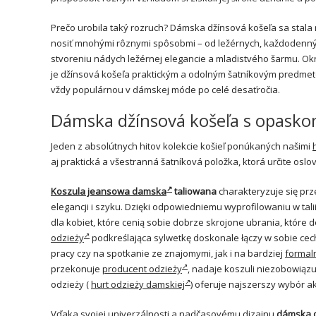
Prečo urobila taký rozruch? Dámska džínsová košeľa sa stala
nosiť mnohými rôznymi spôsobmi – od ležérnych, každodennýc
stvoreniu nádych ležérnej elegancie a mladistvého šarmu. Ok
je džínsová košeľa praktickým a odolným šatníkovým predmetom
vždy populárnou v dámskej móde po celé desaťročia.
Dámska džínsová košeľa s opasko
Jeden z absolútnych hitov kolekcie košieľ ponúkaných našimi
aj praktická a všestranná šatníková položka, ktorá určite osl
Koszula jeansowa damska
taliowana
charakteryzuje się prz
elegancji i szyku. Dzięki odpowiedniemu wyprofilowaniu w talii,
dla kobiet, które cenią sobie dobrze skrojone ubrania, które
odzieży
podkreślająca sylwetkę doskonale łączy w sobie cec
pracy czy na spotkanie ze znajomymi, jak i na bardziej
formal
przekonuje
producent odzieży
, nadaje koszuli niezobowiąz
odzieży (
hurt odzieży damskiej
) oferuje najszerszy wybór ak
Vďaka svojej univerzálnosti a nadčasovému dizajnu
dámska d