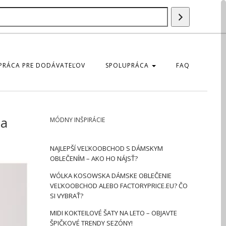
Szukaj
produktu
PRÁCA PRE DODÁVATEĽOV
SPOLUPRÁCA
FAQ
ia
MÓDNY INŠPIRÁCIE
NAJLEPŠÍ VEĽKOOBCHOD S DÁMSKYM
OBLEČENÍM – AKO HO NÁJSŤ?
WÓLKA KOSOWSKA DÁMSKE OBLEČENIE
VEĽKOOBCHOD ALEBO FACTORYPRICE.EU? ČO
SI VYBRAŤ?
MIDI KOKTEILOVÉ ŠATY NA LETO – OBJAVTE
ŠPIČKOVÉ TRENDY SEZÓNY!