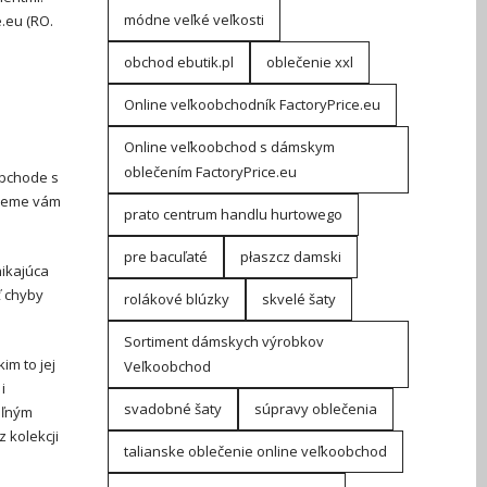
módne veľké veľkosti
.eu (RO.
obchod ebutik.pl
oblečenie xxl
Online veľkoobchodník FactoryPrice.eu
Online veľkoobchod s dámskym
oblečením FactoryPrice.eu
obchode s
udeme vám
prato centrum handlu hurtowego
pre bacuľaté
płaszcz damski
nikajúca
ť chyby
rolákové blúzky
skvelé šaty
Sortiment dámskych výrobkov
im to jej
Veľkoobchod
i
svadobné šaty
súpravy oblečenia
oľným
 z kolekcji
talianske oblečenie online veľkoobchod