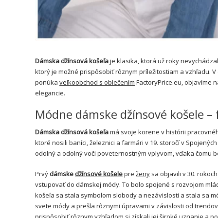
Dámska džínsová košeľa
je klasika, ktorá už roky nevychádzal
ktorý je možné prispôsobiť rôznym príležitostiam a vzhľadu. 
ponúka
veľkoobchod s oblečením
FactoryPrice.eu, objavíme n
elegancie.
Módne dámske džínsové košele –
Dámska džínsová košeľa
má svoje korene v histórii pracovn
ktoré nosili baníci, železnici a farmári v 19. storočí v Spojený
odolný a odolný voči poveternostným vplyvom, vďaka čomu bol
Prvý
dámske
džínsové košele
pre
ženy
sa objavili v 30. rokoch
vstupovať do dámskej módy. To bolo spojené s rozvojom mláde
košeľa sa stala symbolom slobody a nezávislosti a stala sa
svete módy a prešla rôznymi úpravami v závislosti od trendov a
prispôsobiť rôznym vzhľadom si získali jej široké uznanie a p