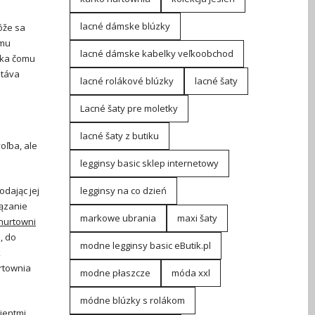
lacné dámske blúzky
ôže sa
ému
lacné dámske kabelky veľkoobchod
aka čomu
stáva
lacné rolákové blúzky
lacné šaty
Lacné šaty pre moletky
lacné šaty z butiku
voľba, ale
legginsy basic sklep internetowy
dając jej
legginsy na co dzień
iązanie
markowe ubrania
maxi šaty
hurtowni
, do
modne legginsy basic eButik.pl
k
rtownia
modne płaszcze
móda xxl
módne blúzky s rolákom
ientmi.