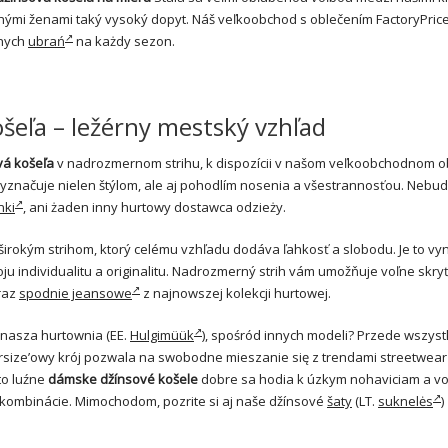
ohými ženami taký vysoký dopyt. Náš veľkoobchod s oblečením FactoryPrice
dnych
ubrań
na każdy sezon.
eľa – ležérny mestský vzhľad
á košeľa
v nadrozmernom strihu, k dispozícii v našom veľkoobchodnom 
 vyznačuje nielen štýlom, ale aj pohodlím nosenia a všestrannosťou. Neb
nki
, ani żaden inny hurtowy dostawca odzieży.
irokým strihom, ktorý celému vzhľadu dodáva ľahkosť a slobodu. Je to vy
oju individualitu a originalitu. Nadrozmerný strih vám umožňuje voľne skry
raz
spodnie jeansowe
z najnowszej kolekcji hurtowej.
 nasza hurtownia (EE.
Hulgimüük
), spośród innych modeli? Przede wszystk
ize’owy krój pozwala na swobodne mieszanie się z trendami streetwear 
to luźne
dámske džínsové košele
dobre sa hodia k úzkym nohaviciam a v
 kombinácie. Mimochodom, pozrite si aj naše džínsové
šaty
(LT.
suknelės
)