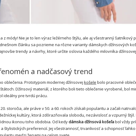
a z módy! Nie je to len výraz ležérneho štýlu, ale aj všestranný šatníkový 
V dnešnom článku sa pozrieme na rôzne varianty dámskych džínsových koši
ajnovšie trendy a návrhy, ktoré určite oslovia každého milovníka džínsove
 fenomén a nadčasový trend
ého oblečenia. Prototypom modernej džínsovej
košele
bolo pracovné obleče
ch štátoch. Džínsový materiál, z ktorého boli tieto oblečenie vyrobené, bol 
 ideálny pre tvrdú prácu.
 20. storočia, ale práve v 50. a 60. rokoch získali popularitu a začali natrval
žníckej kultúry, ktorá zdôrazňovala slobodu, nezávislosť a vzpurný štýl.
 módnou ikonou toho obdobia. Od kedy
dámska džínsová košeľa
bol vždy pr
 štylistických preferencií. Jej všestrannosť, trvanlivosť a schopnosť ľahko
opularitu medzi ženami na celom svete.