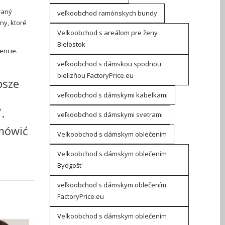
vaný
veľkoobchod ramónskych bundy
ny, ktoré
Veľkoobchod s areálom pre ženy
Bielostok
encie.
veľkoobchod s dámskou spodnou
bielizňou FactoryPrice.eu
psze
veľkoobchod s dámskymi kabelkami
.
veľkoobchod s dámskymi svetrami
amówić
Veľkoobchod s dámskym oblečením
Veľkoobchod s dámskym oblečením
Bydgošt'
veľkoobchod s dámskym oblečením
FactoryPrice.eu
Veľkoobchod s dámskym oblečením