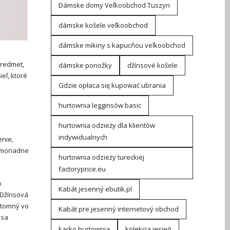
Dámske domy Veľkoobchod Tuszyn
dámske košele veľkoobchod
dámske mikiny s kapucňou veľkoobchod
predmet,
dámske ponožky
džínsové košele
eľ, ktoré
Gdzie opłaca się kupować ubrania
j
hurtownia legginsów basic
hurtownia odzieży dla klientów
indywidualnych
nie,
mimoriadne
hurtownia odzieży tureckiej
factoryprice.eu
o
Kabát jesenný ebutik.pl
 Džínsová
ítomný vo
Kabát pre jesenný internetový obchod
 sa
karko hurtownia
kolekcja jesień