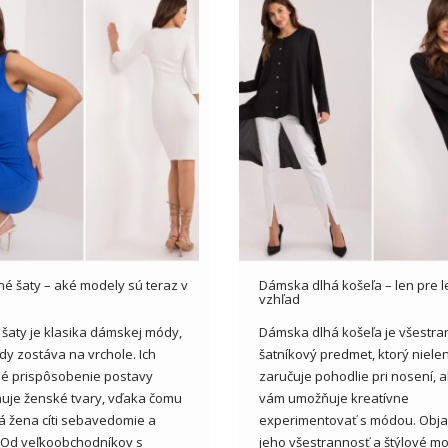
é šaty – aké modely sú teraz v
Dámska dlhá košeľa – len pre l
vzhľad
šaty je klasika dámskej módy,
Dámska dlhá košeľa je všestra
dy zostáva na vrchole. Ich
šatníkový predmet, ktorý niele
é prispôsobenie postavy
zaručuje pohodlie pri nosení, al
uje ženské tvary, vďaka čomu
vám umožňuje kreatívne
á žena cíti sebavedomie a
experimentovať s módou. Obja
 Od veľkoobchodníkov s
jeho všestrannosť a štýlové mo