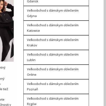
Gdansk
Veľkoobchod s dámskym oblečením
Gdyna
Veľkoobchod s dámskym oblečením
Katowice
Veľkoobchod s dámskym oblečením
Krakov
Veľkoobchod s dámskym oblečením
Lublin
etný
Veľkoobchod s dámskym oblečením
Online
nný
Veľkoobchod s dámskym oblečením
n
e tiež
Poznaň
Veľkoobchod s dámskym oblečením
vte
Rzgów
žnosti v