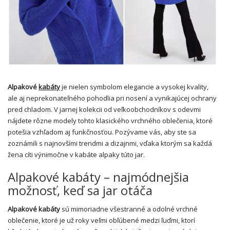
Alpakové
kabáty
je nielen symbolom elegancie a vysokej kvality,
ale aj neprekonateľného pohodlia pri nosení a vynikajúcej ochrany
pred chladom. V jarnej kolekcii od veľkoobchodníkov s odevmi
nájdete rôzne modely tohto klasického vrchného oblečenia, ktoré
potešia vzhľadom aj funkčnosťou. Pozývame vás, aby ste sa
zoznámili s najnovšími trendmi a dizajnmi, vďaka ktorým sa každá
žena cíti výnimočne v kabáte alpaky túto jar.
Alpakové kabáty – najmódnejšia
možnosť, keď sa jar otáča
Alpakové kabáty
sú mimoriadne všestranné a odolné vrchné
oblečenie, ktoré je už roky veľmi obľúbené medzi ľuďmi, ktorí