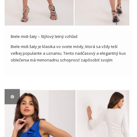
Biele midi šaty – štýlový letný vzhľad
Biele midi šaty je klasika vo svete módy, ktorá sa vždy teší
veľkej popularite a uznaniu. Tento nadčasový a elegantný kus
oblečenia má mimoriadnu schopnosť zapôsobiť svojím
jednoduchým a zároveň výrazným dizajnom. V tomto článku
sa bližšie pozrieme na tento klasický kus oblečenia a
analyzujeme, […]