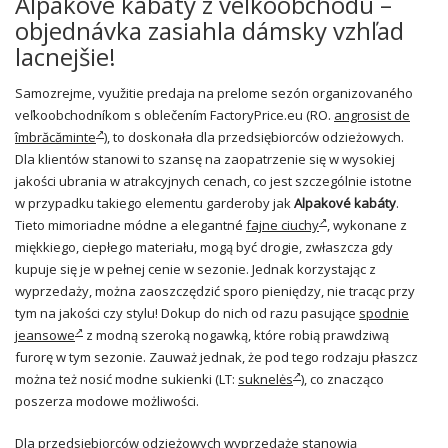
Alpakové kabáty z veľkoobchodu –
objednávka zasiahla dámsky vzhľad
lacnejšie!
Samozrejme, využitie predaja na prelome sezón organizovaného
veľkoobchodníkom s oblečením FactoryPrice.eu (RO.
angrosist de
îmbrăcăminte
)
, to doskonała dla przedsiębiorców odzieżowych.
Dla klientów stanowi to szansę na zaopatrzenie się w wysokiej
jakości ubrania w atrakcyjnych cenach, co jest szczególnie istotne
w przypadku takiego elementu garderoby jak
Alpakové kabáty
.
Tieto mimoriadne módne a elegantné
fajne ciuchy
, wykonane z
miękkiego, ciepłego materiału, mogą być drogie, zwłaszcza gdy
kupuje się je w pełnej cenie w sezonie. Jednak korzystając z
wyprzedaży, można zaoszczędzić sporo pieniędzy, nie tracąc przy
tym na jakości czy stylu! Dokup do nich od razu pasujące
spodnie
jeansowe
z modną szeroką nogawką, które robią prawdziwą
furorę w tym sezonie. Zauważ jednak, że pod tego rodzaju płaszcz
można też nosić modne sukienki (LT:
suknelės
), co znacząco
poszerza modowe możliwości.
Dla przedsiębiorców odzieżowych wyprzedaże stanowią