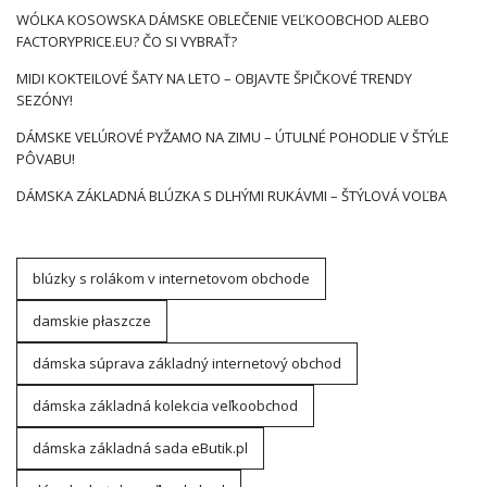
WÓLKA KOSOWSKA DÁMSKE OBLEČENIE VEĽKOOBCHOD ALEBO
FACTORYPRICE.EU? ČO SI VYBRAŤ?
MIDI KOKTEILOVÉ ŠATY NA LETO – OBJAVTE ŠPIČKOVÉ TRENDY
SEZÓNY!
DÁMSKE VELÚROVÉ PYŽAMO NA ZIMU – ÚTULNÉ POHODLIE V ŠTÝLE
PÔVABU!
DÁMSKA ZÁKLADNÁ BLÚZKA S DLHÝMI RUKÁVMI – ŠTÝLOVÁ VOĽBA
blúzky s rolákom v internetovom obchode
damskie płaszcze
dámska súprava základný internetový obchod
dámska základná kolekcia veľkoobchod
dámska základná sada eButik.pl