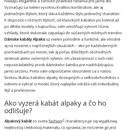
hľadajú elegantné a zároveň praktické riešenia pre jarné dni.
Vyznačujú sa nielen vysokou kvalitou konštrukcie, ale aj
jedinečným štýlom, ktorý dáva každému štýlu jedinečný charakter.
K dispozícii v rôznych štýloch, od klasických kabátov po kolená až
po dlhšie modely s kapucňou, vám umožňujú vytvoriť rôzne
vzhľady, ktoré dokonale zapadajú do súčasných módnych trendov.
Dámske kabáty Alpaka
sú nielen pohodlné a funkčné, ale vhodné
aj na nosenie v najrôznejších situáciách – ako pri každodenných
prechádzkach po meste, tak aj počas dôležitých obchodných
stretnutí alebo večerných výletov. Ich všestrannosť z nich robí
nepostrádateľný prvok dámskeho šatníka pre nadchádzajúcu
jarnú sezónu. Preto vám odporúčame oboznámiť sa s našou
širokou škálou kabátov alpaky dostupných u veľkoobchodníkov s
odevmi a vybrať si model, ktorý najlepšie odráža váš individuálny
štýl a preferencie.
Ako vyzerá kabát alpaky a čo ho
odlišuje?
Alpakový kabát
zo sveta
fashion
charakteryzuje się wyjątkową
miękkością i lekkością materiału, co sprawia, że noszenie go jest