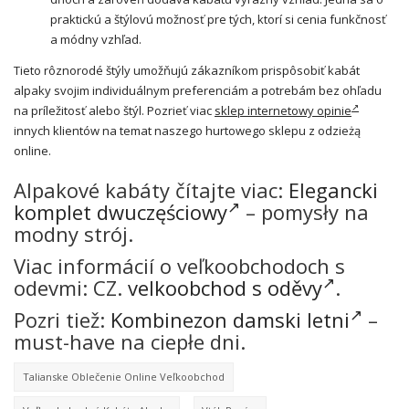
praktickú a štýlovú možnosť pre tých, ktorí si cenia funkčnosť
a módny vzhľad.
Tieto rôznorodé štýly umožňujú zákazníkom prispôsobiť kabát
alpaky svojim individuálnym preferenciám a potrebám bez ohľadu
na príležitosť alebo štýl. Pozrieť viac
sklep internetowy opinie
innych klientów na temat naszego hurtowego sklepu z odzieżą
online.
Alpakové kabáty čítajte viac:
Elegancki
komplet dwuczęściowy
– pomysły na
modny strój.
Viac informácií o veľkoobchodoch s
odevmi: CZ.
velkoobchod s oděvy
.
Pozri tiež:
Kombinezon damski letni
–
must-have na ciepłe dni.
Talianske Oblečenie Online Veľkoobchod