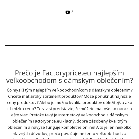
Prečo je Factoryprice.eu najlepším
veľkoobchodom s dámskym oblečením?
Čo myslíš tým najlepším veľkoobchodníkom s dámskym oblečením?
Chcete mať široký sortiment produktov? Môže ponúknuť najnižšie
ceny produktov? Alebo je možno kvalita produktov dôležitejšia ako
ich nízka cena? Teraz si predstavte, že môžete mať všetko naraz a
ešte viac! Pretože taký je internetový veľkoobchod s dámskym
oblečením Factoryprice.eu - lacný, dobre zásobený kvalitným
oblečením a navyše funguje kompletne online! A to je len niekoľko
hlavných dôvodov, prečo považujeme tento veľkoobchod za