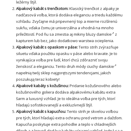
ležérny štýl.
Alpakový kabát s trenčkotom:
Klasický trenčkot z alpaky je
nadčasová voľba, ktorá dodáva eleganciu a triedu každému
vzhľadu. Zvyčajne má pripevnený top a mierne rozšírenú
sukňu, vďaka čomu je univerzálna a vhodná na mnoho
príležitostí. Pod ňu sa zmestia aj
mikiny
bluzy damskie
z
kapturem lub bez, jako dodatkowo warstwa ocieplenia.
Alpakový kabát s opaskom v páse:
Tento strih zvýrazňuje
siluetu vďaka použitiu opasku v páse alebo kravate. Je to
vynikajúca voľba pre ľudí, ktorí chcú zdôrazniť svoju
ženskosť a eleganciu. Tento druh módy
ciuchy damskie
napełnią twój sklep najgorętszymi tendencjami, jakich
poszukują teraz kobiety!
Alpakové kabáty s kožušinou:
Pridanie kožušinového alebo
kožušinového goliera dodáva alpakovému kabátu extra
šarm a luxusný vzhľad. Je to ideálna voľba pre tých, ktorí
hľadajú sofistikovanejší a exkluzívnejší štýl.
Alpakový kabát s kapucňou:
Tento strih je skvelou voľbou
pre tých, ktorí hľadajú extra ochranu pred vetrom a dažďom.
Kapucňa poskytuje extra pohodlie a teplo v chladnejších
dňoch a zároveň dodáva kabátu výrazný vzhľad. Jedná sa o