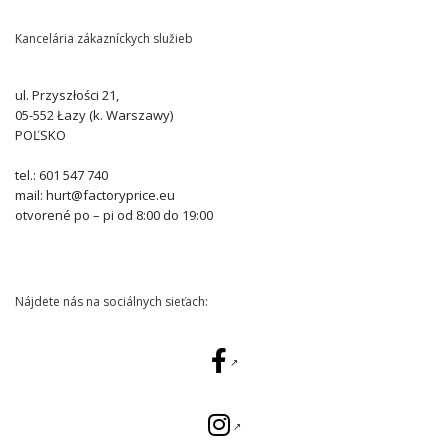
Kancelária zákazníckych služieb
ul. Przyszłości 21,
05-552 Łazy (k. Warszawy)
POĽSKO
tel.: 601 547 740
mail: hurt@factoryprice.eu
otvorené po – pi od 8:00 do 19:00
Nájdete nás na sociálnych sieťach: