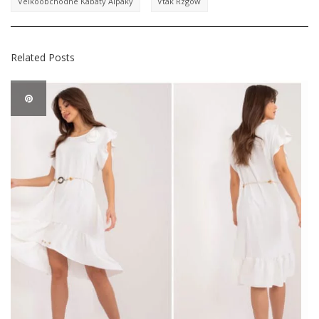
Veľkoobchodné Kabáty Alpaky
Vták Rzgów
Related Posts