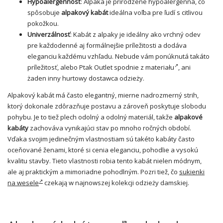
Hypoalergénnosť
: Alpaka je prirodzene hypoalergénna, čo
spôsobuje
alpakový kabát
ideálna voľba pre ľudí s citlivou
pokožkou.
Univerzálnosť
: Kabát z alpaky je ideálny ako vrchný odev
pre každodenné aj formálnejšie príležitosti a dodáva
eleganciu každému vzhľadu. Nebude vám ponúknutá takáto
príležitosť, alebo
Ptak Outlet spodnie z materiału
, ani
żaden inny hurtowy dostawca odzieży.
Alpakový kabát má často elegantný, mierne nadrozmerný strih,
ktorý dokonale zdôrazňuje postavu a zároveň poskytuje slobodu
pohybu. Je to tiež plech odolný a odolný materiál, takže
alpakové
kabáty
zachováva vynikajúci stav po mnoho ročných období.
Vďaka svojim jedinečným vlastnostiam sú takéto kabáty často
oceňované ženami, ktoré si cenia eleganciu, pohodlie a vysokú
kvalitu stavby. Tieto vlastnosti robia tento kabát nielen módnym,
ale aj praktickým a mimoriadne pohodlným. Pozri tiež, čo
sukienki
na wesele
czekają w najnowszej kolekcji odzieży damskiej.