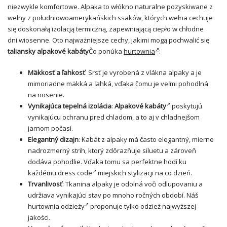
niezwykle komfortowe. Alpaka to włókno naturalne pozyskiwane z
wełny z południowoamerykańskich ssaków, których wełna cechuje
się doskonałą izolacją termiczną, zapewniającą ciepło w chłodne
dni wiosenne. Oto najważniejsze cechy, jakimi mogą pochwalić się
taliansky
alpakové kabáty
Čo ponúka
hurtownia
:
Mäkkosť a ľahkosť
: Srsť je vyrobená z vlákna alpaky a je
mimoriadne mäkká a ľahká, vďaka čomu je veľmi pohodlná
na nosenie.
Vynikajúca tepelná izolácia
:
Alpakové kabáty
poskytujú
vynikajúcu ochranu pred chladom, a to aj v chladnejšom
jarnom počasí.
Elegantný dizajn
: Kabát z alpaky má často elegantný, mierne
nadrozmerný strih, ktorý zdôrazňuje siluetu a zároveň
dodáva pohodlie. Vďaka tomu sa perfektne hodí ku
každému
dress code
miejskich stylizacji na co dzień.
Trvanlivosť
: Tkanina alpaky je odolná voči odlupovaniu a
udržiava vynikajúci stav po mnoho ročných období. Náš
hurtownia odzieży
proponuje tylko odzież najwyższej
jakości.