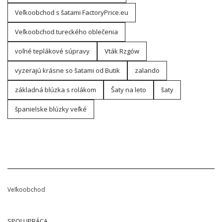
Veľkoobchod s šatami FactoryPrice.eu
Veľkoobchod tureckého oblečenia
voľné teplákové súpravy
Vták Rzgów
vyzerajú krásne so šatami od Butik
zalando
základná blúzka s rolákom
Šaty na leto
šaty
španielske blúzky veľké
Veľkoobchod
SPOLUPRÁCA