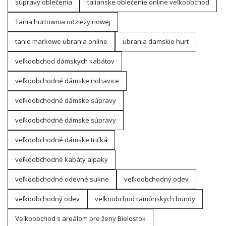
súpravy oblečenia
talianske oblečenie online veľkoobchod
Tania hurtownia odzieży nowej
tanie markowe ubrania online
ubrania damskie hurt
veľkoobchod dámskych kabátov
veľkoobchodné dámske nohavice
veľkoobchodné dámske súpravy
veľkoobchodné dámske súpravy
veľkoobchodné dámske tričká
veľkoobchodné kabáty alpaky
veľkoobchodné odevné sukne
veľkoobchodný odev
veľkoobchodný odev
veľkoobchod ramónskych bundy
Veľkoobchod s areálom pre ženy Bielostok