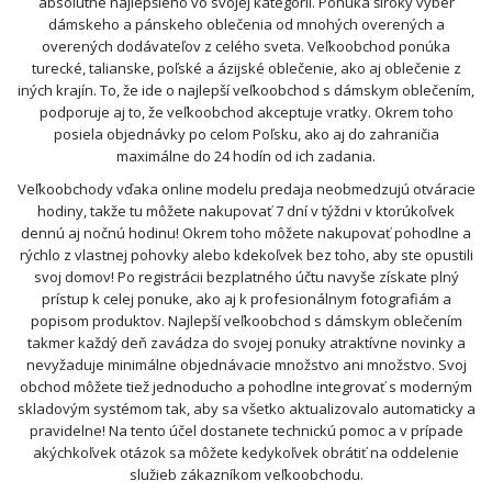
absolútne najlepšieho vo svojej kategórii. Ponúka široký výber
dámskeho a pánskeho oblečenia od mnohých overených a
overených dodávateľov z celého sveta. Veľkoobchod ponúka
turecké, talianske, poľské a ázijské oblečenie, ako aj oblečenie z
iných krajín. To, že ide o najlepší veľkoobchod s dámskym oblečením,
podporuje aj to, že veľkoobchod akceptuje vratky. Okrem toho
posiela objednávky po celom Poľsku, ako aj do zahraničia
maximálne do 24 hodín od ich zadania.
Veľkoobchody vďaka online modelu predaja neobmedzujú otváracie
hodiny, takže tu môžete nakupovať 7 dní v týždni v ktorúkoľvek
dennú aj nočnú hodinu! Okrem toho môžete nakupovať pohodlne a
rýchlo z vlastnej pohovky alebo kdekoľvek bez toho, aby ste opustili
svoj domov! Po registrácii bezplatného účtu navyše získate plný
prístup k celej ponuke, ako aj k profesionálnym fotografiám a
popisom produktov. Najlepší veľkoobchod s dámskym oblečením
takmer každý deň zavádza do svojej ponuky atraktívne novinky a
nevyžaduje minimálne objednávacie množstvo ani množstvo. Svoj
obchod môžete tiež jednoducho a pohodlne integrovať s moderným
skladovým systémom tak, aby sa všetko aktualizovalo automaticky a
pravidelne! Na tento účel dostanete technickú pomoc a v prípade
akýchkoľvek otázok sa môžete kedykoľvek obrátiť na oddelenie
služieb zákazníkom veľkoobchodu.