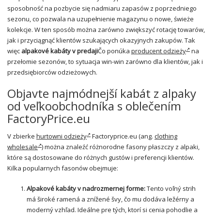
sposobność na pozbycie się nadmiaru zapasów z poprzedniego
sezonu, co pozwala na uzupełnienie magazynu o nowe, świeże
kolekcje. W ten sposób można zarówno zwiększyć rotację towarów,
jak i przyciągnąć klientów szukających okazyjnych zakupów. Tak
więc
alpakové kabáty v predaji
Čo ponúka
producent odzieży
na
przełomie sezonów, to sytuacja win-win zarówno dla klientów, jak i
przedsiębiorców odzieżowych.
Objavte najmódnejší kabát z alpaky
od veľkoobchodníka s oblečením
FactoryPrice.eu
V zbierke
hurtowni odzieży
Factoryprice.eu (ang.
clothing
wholesale
) można znaleźć różnorodne fasony płaszczy z alpaki,
które są dostosowane do różnych gustów i preferencji klientów.
Kilka popularnych fasonów obejmuje:
Alpakové kabáty v nadrozmernej forme:
Tento voľný strih
má široké ramená a znížené švy, čo mu dodáva ležérny a
moderný vzhľad. Ideálne pre tých, ktorí si cenia pohodlie a