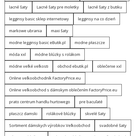
lacné šaty
Lacné šaty pre moletky
lacné šaty z butiku
legginsy basic sklep internetowy
legginsy na co dzień
markowe ubrania
maxi šaty
modne legginsy basic eButik.pl
modne płaszcze
móda xxl
módne blúzky s rolákom
módne veľké veľkosti
obchod ebutik.pl
oblečenie xxl
Online veľkoobchodník FactoryPrice.eu
Online veľkoobchod s dámskym oblečením FactoryPrice.eu
prato centrum handlu hurtowego
pre bacuľaté
płaszcz damski
rolákové blúzky
skvelé šaty
Sortiment dámskych výrobkov Veľkoobchod
svadobné šaty