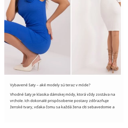
Vybavené šaty – aké modely sú teraz v móde?
Vhodné šaty je klasika dámskej módy, ktorá vždy zostáva na
vrchole. Ich dokonalé prispôsobenie postavy zdôrazňuje
ženské tvary, vďaka čomu sa každá žena cíti sebavedomie a
krásne. Od veľkoobchodníkov s oblečením môžeme získať
rôzne modely šiat na mieru, ktoré sú ideálne pre všetky druhy
príležitostí, […]