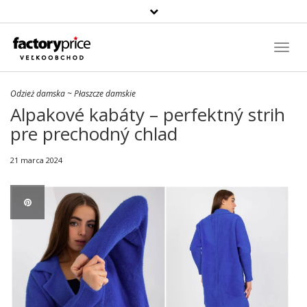
Szukaj
produktu
Toggl
Navig
Odzież damska
~
Płaszcze damskie
Alpakové kabáty – perfektný strih
pre prechodný chlad
21 marca 2024