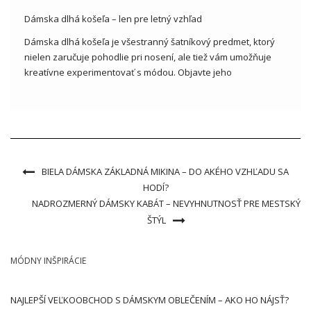
Dámska dlhá košeľa – len pre letný vzhľad
Dámska dlhá košeľa je všestranný šatníkový predmet, ktorý
nielen zaručuje pohodlie pri nosení, ale tiež vám umožňuje
kreatívne experimentovať s módou. Objavte jeho
všestrannosť a štýlové možnosti v ponuke veľkoobchodníkov
s oblečením! Dámska dlhá košeľa- ako sa dostala do
dámskeho šatníka? Dámska dlhá košeľa je […]
BIELA DÁMSKA ZÁKLADNÁ MIKINA – DO AKÉHO VZHĽADU SA
HODÍ?
NADROZMERNÝ DÁMSKY KABÁT – NEVYHNUTNOSŤ PRE MESTSKÝ
ŠTÝL
MÓDNY INŠPIRÁCIE
NAJLEPŠÍ VEĽKOOBCHOD S DÁMSKYM OBLEČENÍM – AKO HO NÁJSŤ?