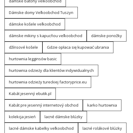
dámske batohy veľkoobchod
Dámske domy Veľkoobchod Tuszyn
dámske košele veľkoobchod
dámske mikiny s kapucňou veľkoobchod
dámske ponožky
džínsové košele
Gdzie opłaca się kupować ubrania
hurtownia legginsów basic
hurtownia odzieży dla klientów indywidualnych
hurtownia odzieży tureckiej factoryprice.eu
Kabát jesenný ebutik.pl
Kabát pre jesenný internetový obchod
karko hurtownia
kolekcja jesień
lacné dámske blúzky
lacné dámske kabelky veľkoobchod
lacné rolákové blúzky