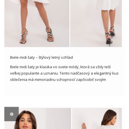
Biele midi šaty – štýlový letný vzhľad
Biele midi šaty je klasika vo svete módy, ktorá sa vždy teší
veľkej popularite a uznaniu. Tento nadčasový a elegantný kus
oblečenia má mimoriadnu schopnosť zapôsobiť svojím
jednoduchým a zároveň výrazným dizajnom. V tomto článku
sa bližšie pozrieme na tento klasický kus oblečenia a
analyzujeme, […]