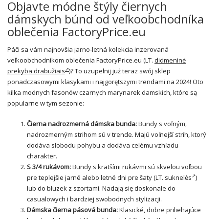
Objavte módne štýly čiernych
dámskych búnd od veľkoobchodníka
oblečenia FactoryPrice.eu
Páči sa vám najnovšia jarno-letná kolekcia inzerovaná
veľkoobchodníkom oblečenia FactoryPrice.eu (LT.
didmeninė
prekyba drabužiais
)? To uzupełnij już teraz swój sklep
ponadczasowymi klasykami i najgorętszymi trendami na 2024! Oto
kilka modnych fasonów czarnych marynarek damskich, które są
popularne w tym sezonie:
Čierna nadrozmerná dámska bunda:
Bundy
s voľným,
nadrozmerným strihom sú v trende. Majú voľnejší strih, ktorý
dodáva slobodu pohybu a dodáva celému vzhľadu
charakter.
S 3/4 rukávom:
Bundy s kratšími rukávmi sú skvelou voľbou
pre teplejšie jarné alebo letné dni pre
šaty
(LT.
suknelės
)
lub do bluzek z szortami. Nadają się doskonale do
casualowych i bardziej swobodnych stylizacji.
Dámska čierna pásová bunda:
Klasické, dobre priliehajúce