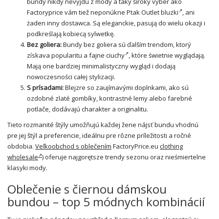
bundy nikdy nevyjdú z módy a taký široký výber ako
Factoryprice vám tiež neponúkne
Ptak Outlet bluzki
, ani
żaden inny dostawca. Są eleganckie, pasują do wielu okazji i
podkreślają kobiecą sylwetkę.
Bez goliera:
Bundy bez goliera sú ďalším trendom, ktorý
získava popularitu a
fajne ciuchy
, które świetnie wyglądają.
Mają one bardziej minimalistyczny wygląd i dodają
nowoczesności całej stylizacji.
S prísadami:
Blejzre
so zaujímavými doplnkami, ako sú
ozdobné zlaté gombíky, kontrastné lemy alebo farebné
potlače, dodávajú charakter a originalitu.
Tieto rozmanité štýly umožňujú každej žene nájsť bundu vhodnú
pre jej štýl a preferencie, ideálnu pre rôzne príležitosti a ročné
obdobia.
Veľkoobchod s oblečením
FactoryPrice.eu
clothing
wholesale
) oferuje najgorętsze trendy sezonu oraz nieśmiertelne
klasyki mody.
Oblečenie s čiernou dámskou
bundou – top 5 módnych kombinácií