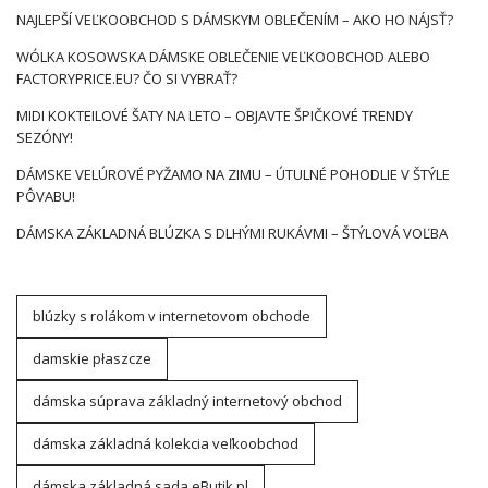
NAJLEPŠÍ VEĽKOOBCHOD S DÁMSKYM OBLEČENÍM – AKO HO NÁJSŤ?
WÓLKA KOSOWSKA DÁMSKE OBLEČENIE VEĽKOOBCHOD ALEBO
FACTORYPRICE.EU? ČO SI VYBRAŤ?
MIDI KOKTEILOVÉ ŠATY NA LETO – OBJAVTE ŠPIČKOVÉ TRENDY
SEZÓNY!
DÁMSKE VELÚROVÉ PYŽAMO NA ZIMU – ÚTULNÉ POHODLIE V ŠTÝLE
PÔVABU!
DÁMSKA ZÁKLADNÁ BLÚZKA S DLHÝMI RUKÁVMI – ŠTÝLOVÁ VOĽBA
blúzky s rolákom v internetovom obchode
damskie płaszcze
dámska súprava základný internetový obchod
dámska základná kolekcia veľkoobchod
dámska základná sada eButik.pl