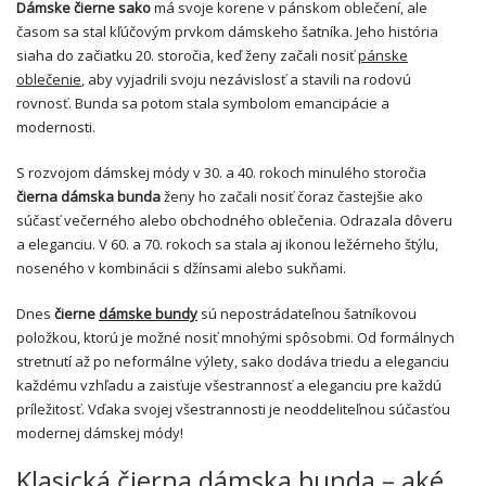
Dámske čierne sako
má svoje korene v pánskom oblečení, ale
časom sa stal kľúčovým prvkom dámskeho šatníka. Jeho história
siaha do začiatku 20. storočia, keď ženy začali nosiť
pánske
oblečenie
, aby vyjadrili svoju nezávislosť a stavili na rodovú
rovnosť. Bunda sa potom stala symbolom emancipácie a
modernosti.
S rozvojom dámskej módy v 30. a 40. rokoch minulého storočia
čierna dámska bunda
ženy ho začali nosiť čoraz častejšie ako
súčasť večerného alebo obchodného oblečenia. Odrazala dôveru
a eleganciu. V 60. a 70. rokoch sa stala aj ikonou ležérneho štýlu,
noseného v kombinácii s džínsami alebo sukňami.
Dnes
čierne
dámske bundy
sú nepostrádateľnou šatníkovou
položkou, ktorú je možné nosiť mnohými spôsobmi. Od formálnych
stretnutí až po neformálne výlety, sako dodáva triedu a eleganciu
každému vzhľadu a zaisťuje všestrannosť a eleganciu pre každú
príležitosť. Vďaka svojej všestrannosti je neoddeliteľnou súčasťou
modernej dámskej módy!
Klasická čierna dámska bunda – aké