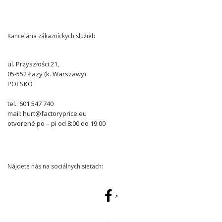
Kancelária zákazníckych služieb
ul. Przyszłości 21,
05-552 Łazy (k. Warszawy)
POĽSKO
tel.: 601 547 740
mail: hurt@factoryprice.eu
otvorené po – pi od 8:00 do 19:00
Nájdete nás na sociálnych sieťach: