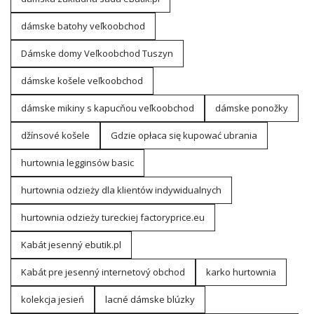
dámske batohy veľkoobchod
Dámske domy Veľkoobchod Tuszyn
dámske košele veľkoobchod
dámske mikiny s kapucňou veľkoobchod
dámske ponožky
džínsové košele
Gdzie opłaca się kupować ubrania
hurtownia legginsów basic
hurtownia odzieży dla klientów indywidualnych
hurtownia odzieży tureckiej factoryprice.eu
Kabát jesenný ebutik.pl
Kabát pre jesenný internetový obchod
karko hurtownia
kolekcja jesień
lacné dámske blúzky