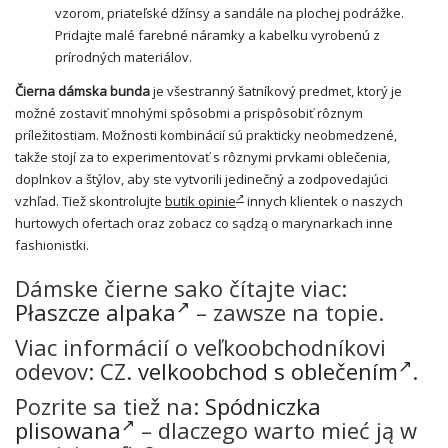
vzorom, priateľské džínsy a sandále na plochej podrážke.
Pridajte malé farebné náramky a kabelku vyrobenú z
prírodných materiálov.
Čierna dámska bunda
je všestranný šatníkový predmet, ktorý je
možné zostaviť mnohými spôsobmi a prispôsobiť rôznym
príležitostiam. Možnosti kombinácií sú prakticky neobmedzené,
takže stojí za to experimentovať s rôznymi prvkami oblečenia,
doplnkov a štýlov, aby ste vytvorili jedinečný a zodpovedajúci
vzhľad. Tiež skontrolujte
butik opinie
innych klientek o naszych
hurtowych ofertach oraz zobacz co sądzą o marynarkach inne
fashionistki.
Dámske čierne sako čítajte viac:
Płaszcze alpaka
– zawsze na topie.
Viac informácií o veľkoobchodníkovi
odevov: CZ.
velkoobchod s oblečením
.
Pozrite sa tiež na:
Spódniczka
plisowana
– dlaczego warto mieć ją w