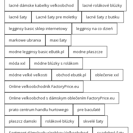
lacné dámske kabelky veľkoobchod
lacné rolákové blúzky
lacné šaty
Lacné šaty pre moletky
lacné šaty z butiku
legginsy basic sklep internetowy
legginsy na co dzień
markowe ubrania
maxi šaty
modne legginsy basic eButik.pl
modne płaszcze
móda xxl
módne blúzky s rolákom
módne veľké veľkosti
obchod ebutik.pl
oblečenie xxl
Online veľkoobchodník FactoryPrice.eu
Online veľkoobchod s dámskym oblečením FactoryPrice.eu
prato centrum handlu hurtowego
pre bacuľaté
płaszcz damski
rolákové blúzky
skvelé šaty
Sortiment dámskych výrobkov Veľkoobchod
svadobné šaty