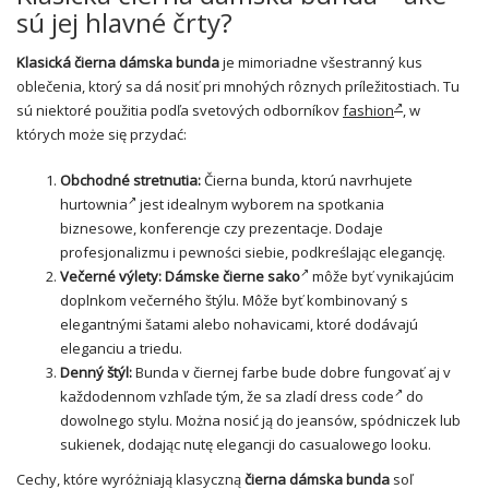
sú jej hlavné črty?
Klasická čierna dámska bunda
je mimoriadne všestranný kus
oblečenia, ktorý sa dá nosiť pri mnohých rôznych príležitostiach. Tu
sú niektoré použitia podľa svetových odborníkov
fashion
, w
których może się przydać:
Obchodné stretnutia:
Čierna bunda, ktorú navrhujete
hurtownia
jest idealnym wyborem na spotkania
biznesowe, konferencje czy prezentacje. Dodaje
profesjonalizmu i pewności siebie, podkreślając elegancję.
Večerné výlety:
Dámske čierne sako
môže byť vynikajúcim
doplnkom večerného štýlu. Môže byť kombinovaný s
elegantnými šatami alebo nohavicami, ktoré dodávajú
eleganciu a triedu.
Denný štýl:
Bunda v čiernej farbe bude dobre fungovať aj v
každodennom vzhľade tým, že sa zladí
dress code
do
dowolnego stylu. Można nosić ją do jeansów, spódniczek lub
sukienek, dodając nutę elegancji do casualowego looku.
Cechy, które wyróżniają klasyczną
čierna dámska bunda
soľ