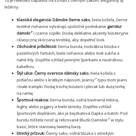
Tu je niekoľko nápadov na vzhľad s čiernym sakom, elegantný aj
ležérny:
Klasická elegancia:
Dámske čierne sako
, biela košeľa, čierne
textilné nohavice vytvárajú spoločné podnikanie
garnitur
damski
i czarne szpilki. Dodaj delikatne akcenty biżuteryjne
i klasyczną skórzaną torebkę, aby dopełnić look.
Obchodné príležitosti:
čierna bunda, hodvábna blúzka v
pastelových farbách, biele nohavice alebo midi sukňa a
nahé ihly. Doplňte vzhľad jemnými šperkami a neutrálnou
kabelkou.
Štýl ulice:
Čierny oversize dámsky sako
, biela košeľa s
potlačou alebo s krátkym nápisom,
jeansy
typu mom jeans
i białe trampki. Dodaj trochę biżuterii i plecak lub dużą torbę
na ramię.
Športová reakcia:
čierna bunda, voľná bavlnená mikina,
legíny alebo joggery a biele tenisky. Doplňte vzhľad
športovým doplnkom, ako je bejzbalová čiapka a batoh. Pod
bundu môžete nosiť aj rebrované
Bluzki Damskie
w stylu
basic, które stanowią świetną bazę.
Etnický prízvuk:
Čierny sako, voľná blúzka s etnickým