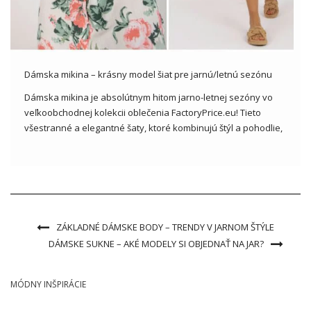
Dámska mikina – krásny model šiat pre jarnú/letnú sezónu
Dámska mikina je absolútnym hitom jarno-letnej sezóny vo
veľkoobchodnej kolekcii oblečenia FactoryPrice.eu! Tieto
všestranné a elegantné šaty, ktoré kombinujú štýl a pohodlie,
dokonale zapadajú do najnovších módnych trendov. Mikiny
ponúkané v širokej škále farieb a štýlov sú nepostrádateľnou
položkou šatníka pre teplé dni a dobre […]
ZÁKLADNÉ DÁMSKE BODY – TRENDY V JARNOM ŠTÝLE
DÁMSKE SUKNE – AKÉ MODELY SI OBJEDNAŤ NA JAR?
MÓDNY INŠPIRÁCIE