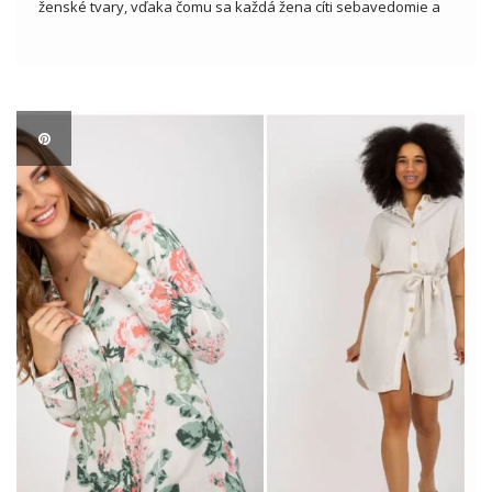
ženské tvary, vďaka čomu sa každá žena cíti sebavedomie a
krásne. Od veľkoobchodníkov s oblečením môžeme získať
rôzne modely šiat na mieru, ktoré sú ideálne pre všetky druhy
príležitostí, […]