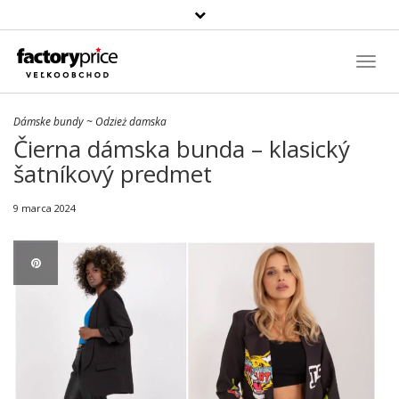
Szukaj
produktu
Toggl
Navig
Dámske bundy
~
Odzież damska
Čierna dámska bunda – klasický
šatníkový predmet
9 marca 2024