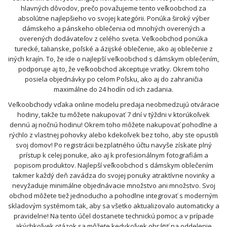
hlavných dôvodov, prečo považujeme tento veľkoobchod za
absolútne najlepšieho vo svojej kategórii. Ponúka široký výber
dámskeho a pánskeho oblečenia od mnohých overených a
overených dodávateľov z celého sveta. Veľkoobchod ponúka
turecké, talianske, poľské a ázijské oblečenie, ako aj oblečenie z
iných krajín. To, že ide o najlepší veľkoobchod s dámskym oblečením,
podporuje aj to, že veľkoobchod akceptuje vratky. Okrem toho
posiela objednávky po celom Poľsku, ako aj do zahraničia
maximálne do 24 hodín od ich zadania.
Veľkoobchody vďaka online modelu predaja neobmedzujú otváracie
hodiny, takže tu môžete nakupovať 7 dní v týždni v ktorúkoľvek
dennú aj nočnú hodinu! Okrem toho môžete nakupovať pohodlne a
rýchlo z vlastnej pohovky alebo kdekoľvek bez toho, aby ste opustili
svoj domov! Po registrácii bezplatného účtu navyše získate plný
prístup k celej ponuke, ako aj k profesionálnym fotografiám a
popisom produktov. Najlepší veľkoobchod s dámskym oblečením
takmer každý deň zavádza do svojej ponuky atraktívne novinky a
nevyžaduje minimálne objednávacie množstvo ani množstvo. Svoj
obchod môžete tiež jednoducho a pohodlne integrovať s moderným
skladovým systémom tak, aby sa všetko aktualizovalo automaticky a
pravidelne! Na tento účel dostanete technickú pomoc a v prípade
akýchkoľvek otázok sa môžete kedykoľvek obrátiť na oddelenie