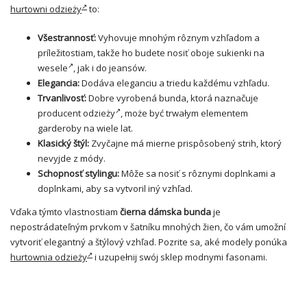
hurtowni odzieży
to:
Všestrannosť:
Vyhovuje mnohým rôznym vzhľadom a
príležitostiam, takže ho budete nosiť oboje
sukienki na
wesele
, jak i do jeansów.
Elegancia:
Dodáva eleganciu a triedu každému vzhľadu.
Trvanlivosť:
Dobre vyrobená bunda, ktorá naznačuje
producent odzieży
, może być trwałym elementem
garderoby na wiele lat.
Klasický štýl:
Zvyčajne má mierne prispôsobený strih, ktorý
nevyjde z módy.
Schopnosť stylingu:
Môže sa nosiť s rôznymi doplnkami a
doplnkami, aby sa vytvoril iný vzhľad.
Vďaka týmto vlastnostiam
čierna dámska bunda
je
nepostrádateľným prvkom v šatníku mnohých žien, čo vám umožní
vytvoriť elegantný a štýlový vzhľad. Pozrite sa, aké modely ponúka
hurtownia odzieży
i uzupełnij swój sklep modnymi fasonami.