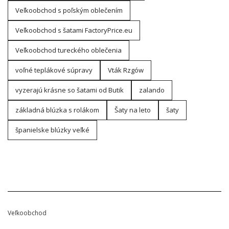
Veľkoobchod s poľským oblečením
Veľkoobchod s šatami FactoryPrice.eu
Veľkoobchod tureckého oblečenia
voľné teplákové súpravy
Vták Rzgów
vyzerajú krásne so šatami od Butik
zalando
základná blúzka s rolákom
Šaty na leto
šaty
španielske blúzky veľké
Veľkoobchod