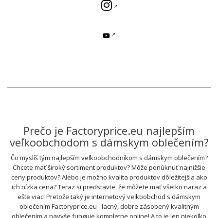
Prečo je Factoryprice.eu najlepším
veľkoobchodom s dámskym oblečením?
Čo myslíš tým najlepším veľkoobchodníkom s dámskym oblečením?
Chcete mať široký sortiment produktov? Môže ponúknuť najnižšie
ceny produktov? Alebo je možno kvalita produktov dôležitejšia ako
ich nízka cena? Teraz si predstavte, že môžete mať všetko naraz a
ešte viac! Pretože taký je internetový veľkoobchod s dámskym
oblečením Factoryprice.eu - lacný, dobre zásobený kvalitným
oblečením a navyše funguje kompletne online! A to je len niekoľko