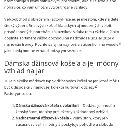
harmonizuje s inými šatníkovými predmetmi, ako sú sukne alebo
nohavice
, čo vám umožní vytvoriť rôzne vzhľady.
Veľkoobchod s oblečením
FactoryPrice.eu je miestom, kde nájdete
široký výber džínsových košieľ, klasických aj moderných verzií,
prispôsobených potrebám zákazníkov! Vďaka tomu rýchlo a ľahko
doplníte sortiment vášho obchodu na nadchádzajúcu jar 2024 o
najnovšie trendy. Pozrite sa aj na najnovšie
sukienkom na wesele
jakie będą modne w nadchodzącym sezonie.
Dámska džínsová košeľa a jej módny
vzhľad na jar
Tu je niekoľko módnych typov džínsových košieľ na jar, ktoré môžu
byť k dispozícii v najnovšej kolekcii
hurtowni odzieży
Factoryprice.eu:
Dámska džínsová košeľa s volánikmi
– Dodáva jemnosť a
ženský šarm, ideálny pre ležérny každodenný vzhľad.
Nadrozmerná džínsová košeľa
– Voľný strih, ktorý je v
súčasnosti veľmi módny a poskytuje pohodlie a slobodu