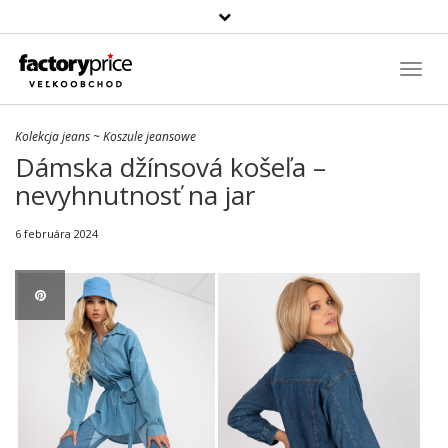
Szukaj
produktu
Toggl
Navig
Kolekcja jeans
~
Koszule jeansowe
Dámska džínsová košeľa –
nevyhnutnosť na jar
6 februára 2024