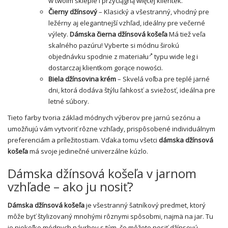
w twoim sklepie i przyciągną więcej klientek.
Čierny džínsový
– Klasický a všestranný, vhodný pre
ležérny aj elegantnejší vzhľad, ideálny pre večerné
výlety.
Dámska čierna džínsová košeľa
Má tiež veľa
skalného pazúru! Vyberte si módnu širokú
objednávku
spodnie z materiału
typu wide leg i
dostarczaj klientkom gorące nowości.
Biela džínsovina
krém
– Skvelá voľba pre teplé jarné
dni, ktorá dodáva štýlu ľahkosť a sviežosť, ideálna pre
letné súbory.
Tieto farby tvoria základ módnych výberov pre jarnú sezónu a
umožňujú vám vytvoriť rôzne vzhľady, prispôsobené individuálnym
preferenciám a príležitostiam. Vďaka tomu všetci
dámska džínsová
košeľa
má svoje jedinečné univerzálne kúzlo.
Dámska džínsová košeľa v jarnom
vzhľade – ako ju nosiť?
Dámska džínsová košeľa
je všestranný šatníkový predmet, ktorý
môže byť štylizovaný mnohými rôznymi spôsobmi, najmä na jar. Tu
je niekoľko módnych návrhov s tým, čo môžete nosiť džínsovú