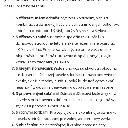
košeľu pre túto sezónu:
S džínsami iného odtieňa:
Vytvorte kontrastný vzhľad
kombináciou džínsovej
košele
s džínsami rôznych odtieňov.
Jedná sa o jednoduchý štýl, ktorý vždy vyzerá štýlovo.
S džínsovou sukňou:
Kombinujte džínsovú košeľu s
džínsovou sukňou na leto a získajte ležérny, ale očarujúci
ležérny vzhľad. Pozrite sa, ako rýchlo bude vaša online
objednávka doručená
Hurtownia dropshipping
, dzięki
której łatwo zaopatrzysz sklep.
S bielymi nohavicami:
Biele nohavice sú skvelou voľbou na
jar. Nosenie džínsovej košele s bielymi nohavicami vytvorí
svetlý, svieži a módny outfit. Hladký bude tiež vyhovovať
legginsy
z długimi nogawkami o dopasowanym fasonie.
S pripevnenými sukňami:
Dámska džínsová košeľa
vyzerá
skvele s priliehavými sukňami, mini, midi aj maxi. Jedná sa o
štýlovú a pohodlnú voľbu na jar.
S ročnými šortkami:
Pre teplejšie dni skombinujte džínsovú
košeľu s letnými šortkami pre voľný, ale trendový vzhľad.
S oblečením:
Pre nezvyčajnejší vzhľad noste na šaty