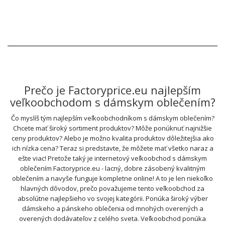
Prečo je Factoryprice.eu najlepším
veľkoobchodom s dámskym oblečením?
Čo myslíš tým najlepším veľkoobchodníkom s dámskym oblečením?
Chcete mať široký sortiment produktov? Môže ponúknuť najnižšie
ceny produktov? Alebo je možno kvalita produktov dôležitejšia ako
ich nízka cena? Teraz si predstavte, že môžete mať všetko naraz a
ešte viac! Pretože taký je internetový veľkoobchod s dámskym
oblečením Factoryprice.eu - lacný, dobre zásobený kvalitným
oblečením a navyše funguje kompletne online! A to je len niekoľko
hlavných dôvodov, prečo považujeme tento veľkoobchod za
absolútne najlepšieho vo svojej kategórii. Ponúka široký výber
dámskeho a pánskeho oblečenia od mnohých overených a
overených dodávateľov z celého sveta. Veľkoobchod ponúka