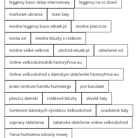
legginsy basic sklep internetowy
legginsy na co dzień
markowe ubrania
maxi šaty
modne legginsy basic eButik.pl
modne płaszcze
móda xxl
módne blúzky s rolákom
módne veľké veľkosti
obchod ebutik.pl
oblečenie xxl
Online veľkoobchodník FactoryPrice.eu
Online veľkoobchod s dámskym oblečením FactoryPrice.eu
prato centrum handlu hurtowego
pre bacuľaté
płaszcz damski
rolákové blúzky
skvelé šaty
Sortiment dámskych výrobkov Veľkoobchod
svadobné šaty
súpravy oblečenia
talianske oblečenie online veľkoobchod
Tania hurtownia odzieży nowej