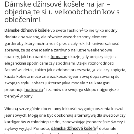
Dámske džínsové košele na jar –
objednajte si u veľkoobchodníkov s
oblečením!
Dámske
džínsové košele
vo svete
fashion
to nie tylko modny
dodatek na wiosnę, ale również wszechstronny element
garderoby, który można nosić przez cały rok. Ich uniwersalność
sprawia, że są one idealne zarówno na luźne weekendowe
spacery, jak i na bardziej
formalne
okazje, gdy połączy się je z
eleganckimi spódnicami czy spodniami. Dzięki różnorodności
fasonów i detali, takich jak ozdobne przeszycia, guziki czy zapięcia,
każda kobieta może znaleźć koszulę jeansową dopasowaną do
swojego stylu. Zobacz już teraz jakie modele z tej kategorii
proponuje
hurtownia
i zamów do swojego sklepu najgorętsze
trendy
wiosny.
Wiosną szczególnie doceniamy lekkość i wygodę noszenia koszul
jeansowych. Mogą one być doskonałą alternatywą dla swetrów czy
kardiganów w chłodniejsze dni, zapewniając jednocześnie świeży i
stylowy wygląd. Ponadto,
dámska džínsová košeľa
dokonale