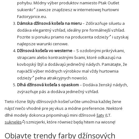
pohybu. Módny výber produktov namiesto
Ptak Outlet
sukienki
zawsze znajdziesz w internetowej hurtowni
Factoryprice.eu.
Dámska džínsová košeľa na mieru
– Zdôrazňuje siluetu a
dodáva elegantný vzhľad, ideálny pre formálnejší vzhľad.
Pozrite si ponuku priamo na
producenta odzieży
i uzyskaj
najlepsze warunki cenowe.
Džínsová košeľa vo westerne
– S ozdobnými prikrývkami,
strapcami alebo kontrastnými švami, ktoré odkazujú na
kovbojský štýl a dodávajú jedinečný nádych. Pamätajte, že
najväčší výber módnych výrobkov mal vždy
hurtownia
odzieży
pełna atrakcyjnych nowości.
Dlhá džínsová košeľa s opaskom
– Dodáva ženský nádych,
zvýrazňuje pás a dodáva jedinečný vzhľad.
Tieto rôzne štýly džínsových košieľ určite umožnia každej žene
nájsť niečo vhodné pre jej vkus a módne preferencie. Niektoré
dlhé modely dokonca pripomínajú mini džínsové
šaty
(LT.
suknelės
) szmizjerki, które również będą hitem na wiosnę!
Objavte trendy farby džínsových