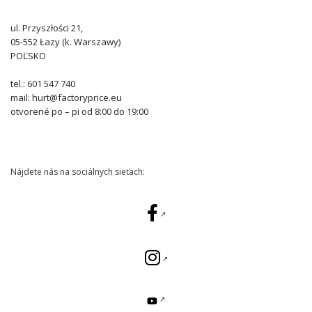
ul. Przyszłości 21,
05-552 Łazy (k. Warszawy)
POĽSKO
tel.: 601 547 740
mail: hurt@factoryprice.eu
otvorené po – pi od 8:00 do 19:00
Nájdete nás na sociálnych sieťach: