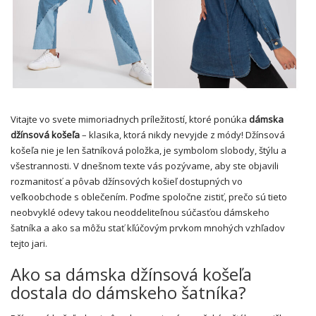
Vitajte vo svete mimoriadnych príležitostí, ktoré ponúka
dámska
džínsová košeľa
– klasika, ktorá nikdy nevyjde z módy! Džínsová
košeľa nie je len šatníková položka, je symbolom slobody, štýlu a
všestrannosti. V dnešnom texte vás pozývame, aby ste objavili
rozmanitosť a pôvab džínsových košieľ dostupných vo
veľkoobchode s oblečením. Poďme spoločne zistiť, prečo sú tieto
neobvyklé odevy takou neoddeliteľnou súčasťou dámskeho
šatníka a ako sa môžu stať kľúčovým prvkom mnohých vzhľadov
tejto jari.
Ako sa dámska džínsová košeľa
dostala do dámskeho šatníka?