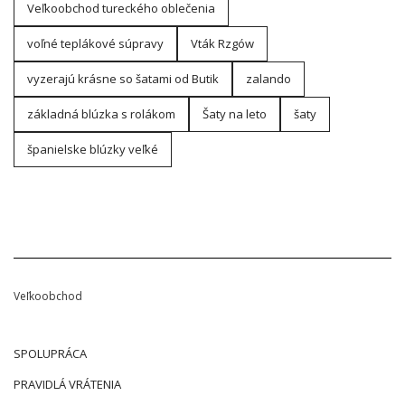
Veľkoobchod tureckého oblečenia
voľné teplákové súpravy
Vták Rzgów
vyzerajú krásne so šatami od Butik
zalando
základná blúzka s rolákom
Šaty na leto
šaty
španielske blúzky veľké
Veľkoobchod
SPOLUPRÁCA
PRAVIDLÁ VRÁTENIA