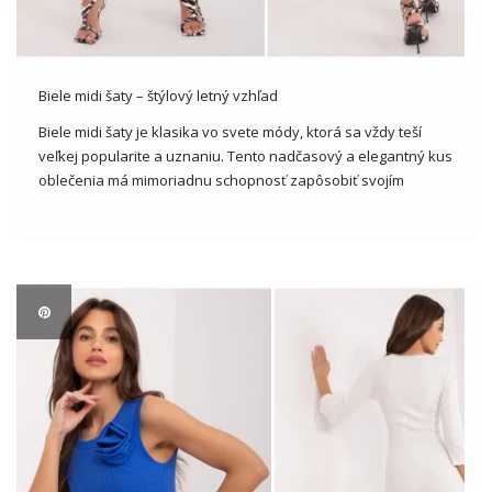
Biele midi šaty – štýlový letný vzhľad
Biele midi šaty je klasika vo svete módy, ktorá sa vždy teší
veľkej popularite a uznaniu. Tento nadčasový a elegantný kus
oblečenia má mimoriadnu schopnosť zapôsobiť svojím
jednoduchým a zároveň výrazným dizajnom. V tomto článku
sa bližšie pozrieme na tento klasický kus oblečenia a
analyzujeme, […]