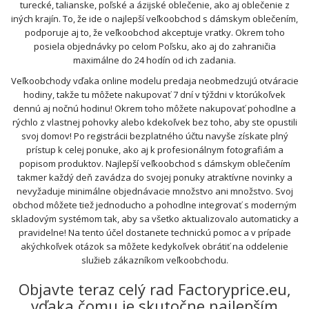
turecké, talianske, poľské a ázijské oblečenie, ako aj oblečenie z
iných krajín. To, že ide o najlepší veľkoobchod s dámskym oblečením,
podporuje aj to, že veľkoobchod akceptuje vratky. Okrem toho
posiela objednávky po celom Poľsku, ako aj do zahraničia
maximálne do 24 hodín od ich zadania.
Veľkoobchody vďaka online modelu predaja neobmedzujú otváracie
hodiny, takže tu môžete nakupovať 7 dní v týždni v ktorúkoľvek
dennú aj nočnú hodinu! Okrem toho môžete nakupovať pohodlne a
rýchlo z vlastnej pohovky alebo kdekoľvek bez toho, aby ste opustili
svoj domov! Po registrácii bezplatného účtu navyše získate plný
prístup k celej ponuke, ako aj k profesionálnym fotografiám a
popisom produktov. Najlepší veľkoobchod s dámskym oblečením
takmer každý deň zavádza do svojej ponuky atraktívne novinky a
nevyžaduje minimálne objednávacie množstvo ani množstvo. Svoj
obchod môžete tiež jednoducho a pohodlne integrovať s moderným
skladovým systémom tak, aby sa všetko aktualizovalo automaticky a
pravidelne! Na tento účel dostanete technickú pomoc a v prípade
akýchkoľvek otázok sa môžete kedykoľvek obrátiť na oddelenie
služieb zákazníkom veľkoobchodu.
Objavte teraz celý rad Factoryprice.eu,
vďaka čomu je skutočne najlepším