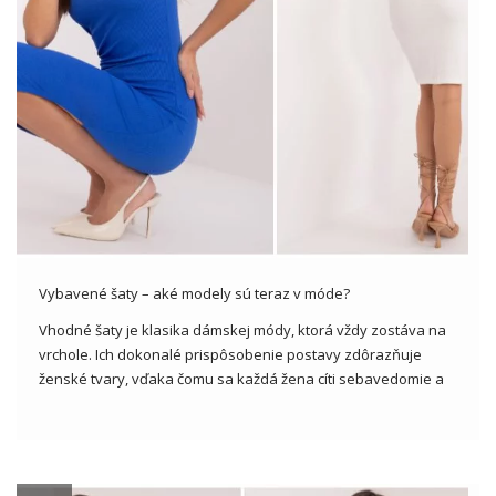
Vybavené šaty – aké modely sú teraz v móde?
Vhodné šaty je klasika dámskej módy, ktorá vždy zostáva na
vrchole. Ich dokonalé prispôsobenie postavy zdôrazňuje
ženské tvary, vďaka čomu sa každá žena cíti sebavedomie a
krásne. Od veľkoobchodníkov s oblečením môžeme získať
rôzne modely šiat na mieru, ktoré sú ideálne pre všetky druhy
príležitostí, […]