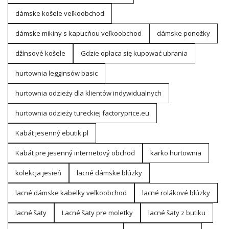
dámske košele veľkoobchod
dámske mikiny s kapucňou veľkoobchod
dámske ponožky
džínsové košele
Gdzie opłaca się kupować ubrania
hurtownia legginsów basic
hurtownia odzieży dla klientów indywidualnych
hurtownia odzieży tureckiej factoryprice.eu
Kabát jesenný ebutik.pl
Kabát pre jesenný internetový obchod
karko hurtownia
kolekcja jesień
lacné dámske blúzky
lacné dámske kabelky veľkoobchod
lacné rolákové blúzky
lacné šaty
Lacné šaty pre moletky
lacné šaty z butiku