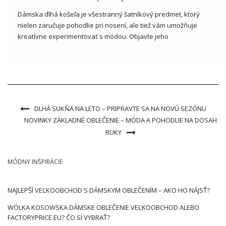
Dámska dlhá košeľa je všestranný šatníkový predmet, ktorý
nielen zaručuje pohodlie pri nosení, ale tiež vám umožňuje
kreatívne experimentovať s módou. Objavte jeho
všestrannosť a štýlové možnosti v ponuke veľkoobchodníkov
s oblečením! Dámska dlhá košeľa- ako sa dostala do
dámskeho šatníka? Dámska dlhá košeľa je […]
DLHÁ SUKŇA NA LETO – PRIPRAVTE SA NA NOVÚ SEZÓNU
NOVINKY ZÁKLADNÉ OBLEČENIE – MÓDA A POHODLIE NA DOSAH
RUKY
MÓDNY INŠPIRÁCIE
NAJLEPŠÍ VEĽKOOBCHOD S DÁMSKYM OBLEČENÍM – AKO HO NÁJSŤ?
WÓLKA KOSOWSKA DÁMSKE OBLEČENIE VEĽKOOBCHOD ALEBO
FACTORYPRICE.EU? ČO SI VYBRAŤ?