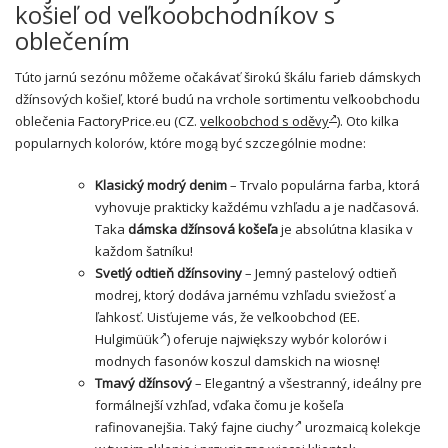
košieľ od veľkoobchodníkov s
oblečením
Túto jarnú sezónu môžeme očakávať širokú škálu farieb dámskych
džínsových košieľ, ktoré budú na vrchole sortimentu veľkoobchodu
oblečenia FactoryPrice.eu (CZ.
velkoobchod s oděvy
). Oto kilka
popularnych kolorów, które mogą być szczególnie modne:
Klasický modrý denim
– Trvalo populárna farba, ktorá
vyhovuje prakticky každému vzhľadu a je nadčasová.
Taka
dámska džínsová košeľa
je absolútna klasika v
každom šatníku!
Svetlý odtieň džínsoviny
– Jemný pastelový odtieň
modrej, ktorý dodáva jarnému vzhľadu sviežosť a
ľahkosť. Uisťujeme vás, že veľkoobchod (EE.
Hulgimüük
) oferuje największy wybór kolorów i
modnych fasonów koszul damskich na wiosnę!
Tmavý džínsový
– Elegantný a všestranný, ideálny pre
formálnejší vzhľad, vďaka čomu je košeľa
rafinovanejšia. Taký
fajne ciuchy
urozmaicą kolekcje