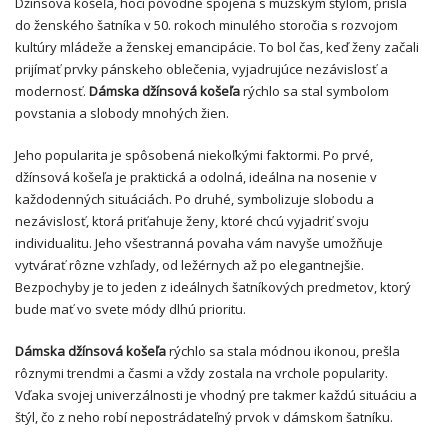
Džínsová košeľa, hoci pôvodne spojená s mužským štýlom, prišla
do ženského šatníka v 50. rokoch minulého storočia s rozvojom
kultúry mládeže a ženskej emancipácie. To bol čas, keď ženy začali
prijímať prvky pánskeho oblečenia, vyjadrujúce nezávislosť a
modernosť.
Dámska džínsová košeľa
rýchlo sa stal symbolom
povstania a slobody mnohých žien.
Jeho popularita je spôsobená niekoľkými faktormi. Po prvé,
džínsová košeľa je praktická a odolná, ideálna na nosenie v
každodenných situáciách. Po druhé, symbolizuje slobodu a
nezávislosť, ktorá priťahuje ženy, ktoré chcú vyjadriť svoju
individualitu. Jeho všestranná povaha vám navyše umožňuje
vytvárať rôzne vzhľady, od ležérnych až po elegantnejšie.
Bezpochyby je to jeden z ideálnych šatníkových predmetov, ktorý
bude mať vo svete módy dlhú prioritu.
Dámska džínsová košeľa
rýchlo sa stala módnou ikonou, prešla
rôznymi trendmi a časmi a vždy zostala na vrchole popularity.
Vďaka svojej univerzálnosti je vhodný pre takmer každú situáciu a
štýl, čo z neho robí nepostrádateľný prvok v dámskom šatníku.