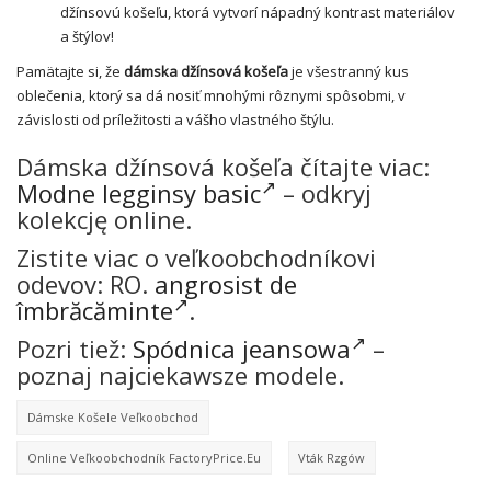
džínsovú košeľu, ktorá vytvorí nápadný kontrast materiálov
a štýlov!
Pamätajte si, že
dámska džínsová košeľa
je všestranný kus
oblečenia, ktorý sa dá nosiť mnohými rôznymi spôsobmi, v
závislosti od príležitosti a vášho vlastného štýlu.
Dámska džínsová košeľa čítajte viac:
Modne legginsy basic
– odkryj
kolekcję online.
Zistite viac o veľkoobchodníkovi
odevov: RO.
angrosist de
îmbrăcăminte
.
Pozri tiež:
Spódnica jeansowa
–
poznaj najciekawsze modele.
Dámske Košele Veľkoobchod
Online Veľkoobchodník FactoryPrice.eu
Vták Rzgów