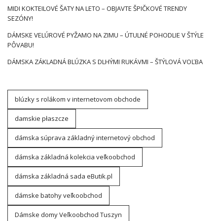
MIDI KOKTEILOVÉ ŠATY NA LETO – OBJAVTE ŠPIČKOVÉ TRENDY
SEZÓNY!
DÁMSKE VELÚROVÉ PYŽAMO NA ZIMU – ÚTULNÉ POHODLIE V ŠTÝLE
PÔVABU!
DÁMSKA ZÁKLADNÁ BLÚZKA S DLHÝMI RUKÁVMI – ŠTÝLOVÁ VOĽBA
blúzky s rolákom v internetovom obchode
damskie płaszcze
dámska súprava základný internetový obchod
dámska základná kolekcia veľkoobchod
dámska základná sada eButik.pl
dámske batohy veľkoobchod
Dámske domy Veľkoobchod Tuszyn