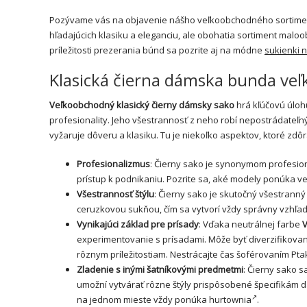
Pozývame vás na objavenie nášho veľkoobchodného sortiment
hľadajúcich klasiku a eleganciu, ale obohatia sortiment mal
príležitosti prezerania búnd sa pozrite aj na módne
sukienki 
Klasická čierna dámska bunda ve
Veľkoobchodný klasický čierny dámsky sako
hrá kľúčovú úloh
profesionality. Jeho všestrannosť z neho robí nepostrádateľ
vyžaruje dôveru a klasiku. Tu je niekoľko aspektov, ktoré zdô
Profesionalizmus
: Čierny sako je synonymom profesiona
prístup k podnikaniu. Pozrite sa, aké modely ponúka
v
Všestrannosť štýlu
: Čierny sako je skutočný všestrann
ceruzkovou sukňou, čím sa vytvorí vždy správny vzhľad
Vynikajúci základ pre prísady
: Vďaka neutrálnej farbe
V
experimentovanie s prísadami. Môže byť diverzifikova
rôznym príležitostiam. Nestrácajte čas šoférovaním
Pta
Zladenie s inými šatníkovými predmetmi
: Čierny sako 
umožní vytvárať rôzne štýly prispôsobené špecifikám 
na jednom mieste vždy ponúka
hurtownia
.