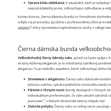
Oprava kódu obliekania
: V situáciách, keď sa vyžaduj
nepostrádateľný prvok, zdôrazňujúci odhodlanie a rešp
Koniec koncov, čierna dámska bunda vo formálnom obchodnom v
a štýlu na pracovisku. Jej úloha v profesionálnej sfére je trv
odzieży
, który sprowadza najmodniejsze ciuchy z całego świ
Čierna dámska bunda veľkoobchod
Veľkoobchodný čierny dámsky sako
, aj keď sa často spája s
im tóny ležérnej elegancie. Je to všestranný šatníkový predm
eleganciu. Tu je niekoľko aspektov, ktoré zdôrazňujú úlohu č
Streetwear s eleganciou
: Čierny sako dokonale kombinu
tečúcou sukňou, vytvára jedinečnú rovnováhu medzi n
Párenie s rôznymi rezmi
: Bundy dostupné v rôznych st
individuálnym preferenciám, čo vám umožní vytvárať vzh
jeansowe
, z którymi doskonale tworzy miejski styl.
Sloboda pohybu
: Čierny sako vo voľnej verzii zaruču