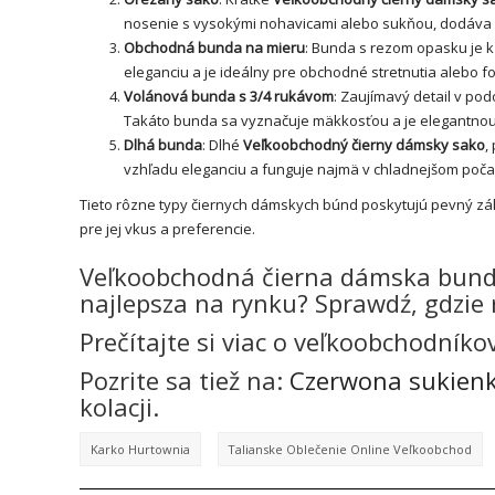
nosenie s vysokými nohavicami alebo sukňou, dodáva 
Obchodná bunda na mieru
: Bunda s rezom opasku je 
eleganciu a je ideálny pre obchodné stretnutia alebo f
Volánová bunda s 3/4 rukávom
: Zaujímavý detail v po
Takáto bunda sa vyznačuje mäkkosťou a je elegantno
Dlhá bunda
: Dlhé
Veľkoobchodný čierny dámsky sako
,
vzhľadu eleganciu a funguje najmä v chladnejšom poča
Tieto rôzne typy čiernych dámskych búnd poskytujú pevný zákl
pre jej vkus a preferencie.
Veľkoobchodná čierna dámska bunda,
najlepsza na rynku? Sprawdź, gdzie 
Prečítajte si viac o veľkoobchodníko
Pozrite sa tiež na:
Czerwona sukienk
kolacji.
Karko Hurtownia
Talianske Oblečenie Online Veľkoobchod