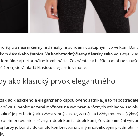
ho štýlu s našimi čiernymi dámskymi bundami dostupnými vo veľkom. Bun
rvkom dámskeho šatníka.
Veľkoobchodný čierny dámsky sako
Vo svojej kla
formálne aj neformálne kombinácie! Zoznámte sa bližšie a osobne s naš
ú ženu, ktorá hľadá klasickú eleganciu v móde.
y ako klasický prvok elegantného
rí základ klasického a elegantného kapsulového šatníka. Je to nepostrádat
 ponúka aj neobmedzené možnosti na vytvorenie rôznych vzhľadov. Od o
 sako
je perfektný ako všestranný kúsok, zaručujúci vždy módny a štýlový
e experimentovanie s rôznymi doplnkami a doplnkami, čo vám umožní vytvá
nej farby je bunda dokonale kombinovaná s inými šatníkovými predmetmi, 
dy.