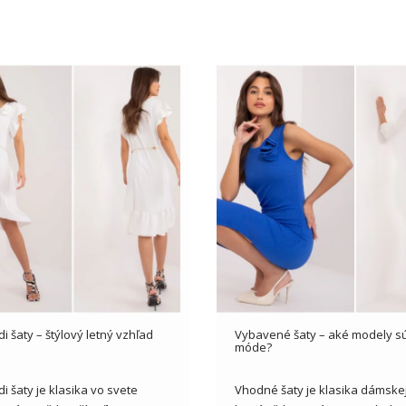
di šaty – štýlový letný vzhľad
Vybavené šaty – aké modely sú
móde?
di šaty je klasika vo svete
Vhodné šaty je klasika dámske