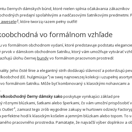
u čiernych dámskych búnd, ktoré nielen splnia očakávania zákazníkov
oobchodných predajní spoľahlivými a nadčasovými šatníkovými predmetmi. P
n awesele
, które tworzą razem pełny outfit!
ľkoobchodná vo formálnom vzhľade
u vo formálnom obchodnom vydaní, ktoré predstavuje podstatu elegancie
ný prvok v dámskom obchodnom šatníku, ktorý vám umožňuje vytvárať vzhľ
razňujú úlohu čiernej
bundy
vo formálnom pracovnom prostredí:
lity. Jeho čisté línie a elegantný strih dodávajú slávnosť a potvrdzujú pe
eľkoobchod
(EE.
hulgimüüja
) w swej najnowszej kolekcji i uzupełnij asorty
ý vo formálnom šatníku. Môže byť kombinovaný s klasickými nohavicami a
.
eľkoobchodný čierny dámsky sako
poskytuje vynikajúci základ pre
ný rôznymi blúzkami, šatkami alebo šperkami, čo vám umožní prispôsobiť 
k Outlet
, zamiast tego zrób wygodnie
zakupy
w hurtowni odzieży Factoryp
sa perfektne hodí k klasickým košelim a jemným blúzkam alebo topom. To 
daného pracovného prostredia. Pamätajte, že najväčší výber doplnkov a o