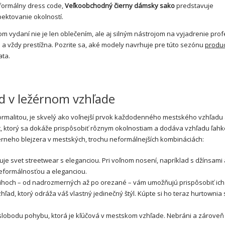
e formálny dress code,
Veľkoobchodný čierny dámsky sako
predstavuje
ektovanie okolností.
ydaní nie je len oblečením, ale aj silným nástrojom na vyjadrenie profe
alá a vždy prestížna. Pozrite sa, aké modely navrhuje pre túto sezónu
produ
ata.
 v ležérnom vzhľade
 formalitou, je skvelý ako voľnejší prvok každodenného mestského vzhľad
et, ktorý sa dokáže prispôsobiť rôznym okolnostiam a dodáva vzhľadu ľahk
ierneho blejzera v mestských, trochu neformálnejších kombináciách:
je svet streetwear s eleganciou. Pri voľnom nosení, napríklad s džínsami
eformálnosťou a eleganciou.
rihoch – od nadrozmerných až po orezané – vám umožňujú prispôsobiť ich
ľad, ktorý odráža váš vlastný jedinečný štýl. Kúpte si ho teraz
hurtownia 
je slobodu pohybu, ktorá je kľúčová v mestskom vzhľade. Nebráni a zárove