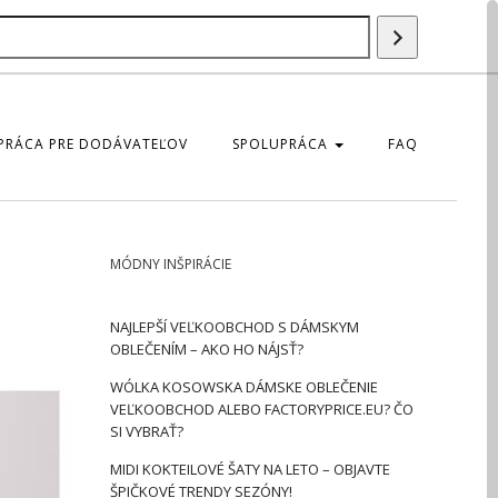
Szukaj
produktu
PRÁCA PRE DODÁVATEĽOV
SPOLUPRÁCA
FAQ
MÓDNY INŠPIRÁCIE
NAJLEPŠÍ VEĽKOOBCHOD S DÁMSKYM
OBLEČENÍM – AKO HO NÁJSŤ?
WÓLKA KOSOWSKA DÁMSKE OBLEČENIE
VEĽKOOBCHOD ALEBO FACTORYPRICE.EU? ČO
SI VYBRAŤ?
MIDI KOKTEILOVÉ ŠATY NA LETO – OBJAVTE
ŠPIČKOVÉ TRENDY SEZÓNY!