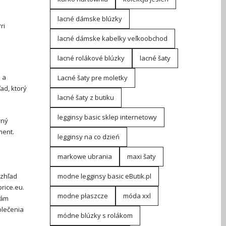
lacné dámske blúzky
ri
lacné dámske kabelky veľkoobchod
lacné rolákové blúzky
lacné šaty
 a
Lacné šaty pre moletky
ad, ktorý
lacné šaty z butiku
legginsy basic sklep internetowy
vný
ment.
legginsy na co dzień
markowe ubrania
maxi šaty
vzhľad
modne legginsy basic eButik.pl
rice.eu.
modne płaszcze
móda xxl
vám
blečenia
módne blúzky s rolákom