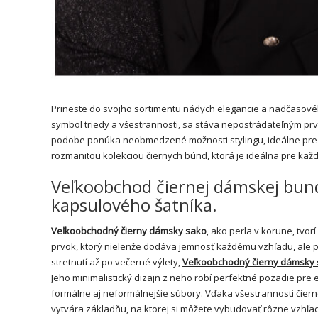
Prineste do svojho sortimentu nádych elegancie a nadčasové
symbol triedy a všestrannosti, sa stáva nepostrádateľným p
podobe ponúka neobmedzené možnosti stylingu, ideálne pre 
rozmanitou kolekciou čiernych búnd, ktorá je ideálna pre každ
Veľkoobchod čiernej dámskej bund
kapsulového šatníka.
Veľkoobchodný čierny dámsky sako
, ako perla v korune, tvo
prvok, ktorý nielenže dodáva jemnosť každému vzhľadu, ale
stretnutí až po večerné výlety,
Veľkoobchodný čierny dámsky
Jeho minimalistický dizajn z neho robí perfektné pozadie pr
formálne aj neformálnejšie súbory. Vďaka všestrannosti čier
vytvára základňu, na ktorej si môžete vybudovať rôzne vzhľa