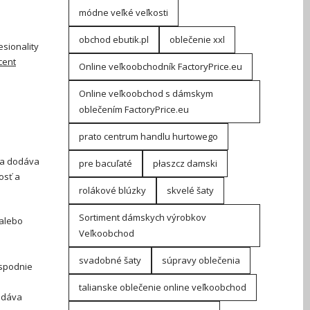
módne veľké veľkosti
obchod ebutik.pl
oblečenie xxl
sionality
cent
Online veľkoobchodník FactoryPrice.eu
Online veľkoobchod s dámskym
oblečením FactoryPrice.eu
prato centrum handlu hurtowego
u a dodáva
pre bacuľaté
płaszcz damski
osť a
rolákové blúzky
skvelé šaty
Sortiment dámskych výrobkov
 alebo
Veľkoobchod
svadobné šaty
súpravy oblečenia
spodnie
talianske oblečenie online veľkoobchod
ň dáva