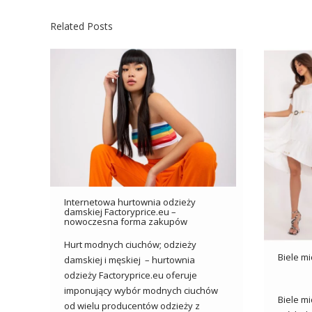
Related Posts
Internetowa hurtownia odzieży
damskiej Factoryprice.eu –
nowoczesna forma zakupów
Hurt modnych ciuchów; odzieży
Biele mi
damskiej i męskiej – hurtownia
odzieży Factoryprice.eu oferuje
imponujący wybór modnych ciuchów
Biele mi
od wielu producentów odzieży z