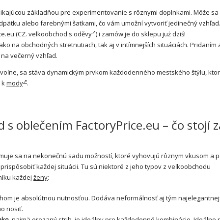
ynikajúcou základňou pre experimentovanie s rôznymi doplnkami. Môže sa 
pätku alebo farebnými šatkami, čo vám umožní vytvoriť jedinečný vzhľad.
e.eu (CZ.
velkoobchod s oděvy
) i zamów je do sklepu już dziś!
ko na obchodných stretnutiach, tak aj v intímnejších situáciách. Pridaním
 na večerný vzhľad.
 voľne, sa stáva dynamickým prvkom každodenného mestského štýlu, kto
e k
mody
.
 oblečením FactoryPrice.eu – čo stojí z
muje sa na nekonečnú sadu možností, ktoré vyhovujú rôznym vkusom a 
 prispôsobiť každej situácii. Tu sú niektoré z jeho typov z veľkoobchodu
tníku každej
ženy
:
ihom je absolútnou nutnosťou. Dodáva neformálnosť aj tým najelegantnej
o nosiť.
ako
, najmä orezaný strih, je ideálny pre každodenné kombinácie. Ideálne 