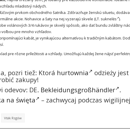
vzhľadu mladistvý nádych.
kľúčovým prvkom obchodného šatníka. Zdôrazňuje ženskú siluetu, dodáva
ormálne akcie.
Nohavice
a
šaty
na nej vyzerajú skvele (LT.
suknelės
).
dobe volánových 3/4 rukávov je skvelý spôsob, ako dať bundu zvláštny ná
u voľbou pre mnoho vzhľadov.
 pripomínajúci kabát, je vynikajúcou alternatívou k tradičným kabátom. Do
sí.
ad pre rôzne príležitosti a vzhľady. Umožňujú každej žene nájsť perfekt
 pozri tiež: Ktorá
hurtownia
odzieży jest
robić zakupy!
vi odevov: DE.
Bekleidungsgroßhändler
.
a na święta
– zachwycaj podczas wigilijne
Vták Rzgów