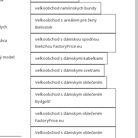
veľkoobchod ramónskych bundy
Veľkoobchod s areálom pre ženy
dych.
Bielostok
veľkoobchod s dámskou spodnou
dáva
bielizňou FactoryPrice.eu
ný model
veľkoobchod s dámskymi kabelkami
veľkoobchod s dámskymi svetrami
Veľkoobchod s dámskym oblečením
Veľkoobchod s dámskym oblečením
Bydgošt'
j
veľkoobchod s dámskym oblečením
FactoryPrice.eu
Veľkoobchod s dámskym oblečením