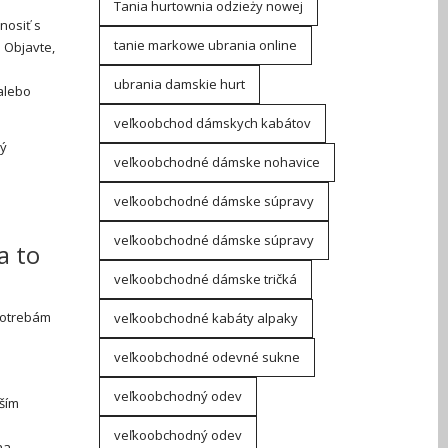
Tania hurtownia odzieży nowej
nosiť s
tanie markowe ubrania online
 Objavte,
ubrania damskie hurt
 alebo
veľkoobchod dámskych kabátov
rý
veľkoobchodné dámske nohavice
veľkoobchodné dámske súpravy
veľkoobchodné dámske súpravy
a to
veľkoobchodné dámske tričká
potrebám
veľkoobchodné kabáty alpaky
veľkoobchodné odevné sukne
veľkoobchodný odev
ším
veľkoobchodný odev
na