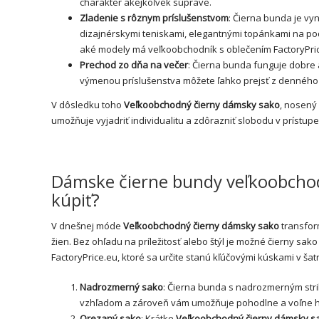
charakter akejkoľvek súprave.
Zladenie s rôznym príslušenstvom
: Čierna bunda je v
dizajnérskymi teniskami, elegantnými topánkami na pod
aké modely má veľkoobchodník s oblečením FactoryPric
Prechod zo dňa na večer
: Čierna bunda funguje dobre a
výmenou príslušenstva môžete ľahko prejsť z denného
V dôsledku toho
Veľkoobchodný čierny dámsky sako
, nosený
umožňuje vyjadriť individualitu a zdôrazniť slobodu v prístup
Dámske čierne bundy veľkoobchod s
kúpiť?
V dnešnej móde
Veľkoobchodný čierny dámsky sako
transfor
žien. Bez ohľadu na príležitosť alebo štýl je možné čierny sako
FactoryPrice.eu, ktoré sa určite stanú kľúčovými kúskami v ša
Nadrozmerný sako
: Čierna bunda s nadrozmerným str
vzhľadom a zároveň vám umožňuje pohodlne a voľne h
Orezaný sako
: Krátke
Veľkoobchodný čierny dámsky s