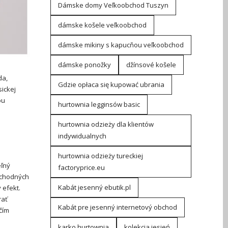
Dámske domy Veľkoobchod Tuszyn
dámske košele veľkoobchod
dámske mikiny s kapucňou veľkoobchod
dámske ponožky
džínsové košele
da,
Gdzie opłaca się kupować ubrania
sickej
ou
hurtownia legginsów basic
hurtownia odzieży dla klientów
indywidualnych
hurtownia odzieży tureckiej
eľný
factoryprice.eu
bchodných
Kabát jesenný ebutik.pl
 efekt.
rať
Kabát pre jesenný internetový obchod
čím
karko hurtownia
kolekcja jesień