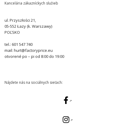
Kancelária zákazníckych služieb
ul. Przyszłości 21,
05-552 Łazy (k. Warszawy)
POĽSKO
tel.: 601 547 740
mail: hurt@factoryprice.eu
otvorené po – pi od 8:00 do 19:00
Nájdete nás na sociálnych sieťach: