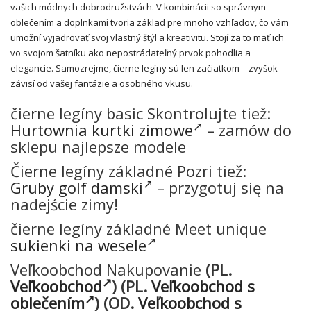
vašich módnych dobrodružstvách. V kombinácii so správnym
oblečením a doplnkami tvoria základ pre mnoho vzhľadov, čo vám
umožní vyjadrovať svoj vlastný štýl a kreativitu. Stojí za to mať ich
vo svojom šatníku ako nepostrádateľný prvok pohodlia a
elegancie. Samozrejme, čierne legíny sú len začiatkom – zvyšok
závisí od vašej fantázie a osobného vkusu.
čierne legíny basic Skontrolujte tiež:
Hurtownia kurtki zimowe
– zamów do
sklepu najlepsze modele
Čierne legíny základné Pozri tiež:
Gruby golf damski
– przygotuj się na
nadejście zimy!
čierne legíny základné Meet unique
sukienki na wesele
Veľkoobchod Nakupovanie
(PL.
Veľkoobchod
)
(PL.
Veľkoobchod s
oblečením
)
(OD.
Veľkoobchod s