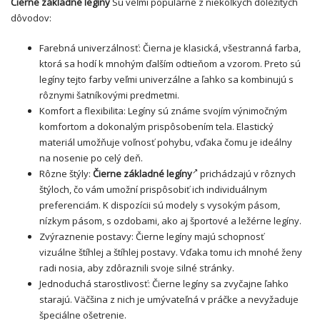
Čierne základné legíny
Sú veľmi populárne z niekoľkých dôležitých
dôvodov:
Farebná univerzálnosť: Čierna je klasická, všestranná farba,
ktorá sa hodí k mnohým ďalším odtieňom a vzorom. Preto sú
legíny tejto farby veľmi univerzálne a ľahko sa kombinujú s
rôznymi šatníkovými predmetmi.
Komfort a flexibilita: Legíny sú známe svojím výnimočným
komfortom a dokonalým prispôsobením tela. Elastický
materiál umožňuje voľnosť pohybu, vďaka čomu je ideálny
na nosenie po celý deň.
Rôzne štýly:
Čierne základné legíny
prichádzajú v rôznych
štýloch, čo vám umožní prispôsobiť ich individuálnym
preferenciám. K dispozícii sú modely s vysokým pásom,
nízkym pásom, s ozdobami, ako aj športové a
ležérne legíny
.
Zvýraznenie postavy: Čierne legíny majú schopnosť
vizuálne štíhlej a štíhlej postavy. Vďaka tomu ich mnohé ženy
radi nosia, aby zdôraznili svoje silné stránky.
Jednoduchá starostlivosť: Čierne legíny sa zvyčajne ľahko
starajú. Väčšina z nich je umývateľná v práčke a nevyžaduje
špeciálne ošetrenie.