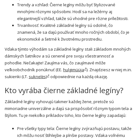
Trendy a vzhľad: Čierne legíny môžu byť štylizované
mnohými rôznymi spôsobmi. Hodí sa na ležérny aj
elegantnejší vzhľad, takže sú vhodné pre rôzne príležitosti.
Trvanlivosť: Kvalitné základné legíny sú odolné, čo
znamená, že sa dajú používať mnoho ročných období, čo je
ekonomické a šetrné k životnému prostrediu.
Vďaka týmto výhodám sa základné legíny stali základom mnohých
dámskych šatníkov a sú cenené pre svoju všestrannosť a
pohodlie. Nečakajte! Zaujíma vás, čo zaujímavé môže
veľkoobchodník ponúknuť (EE.
hulgimüüja
). Znajdziesz w niej m.in.
sukienki (LT.
suknelės)
odpowiednie na każdą okazję.
Kto vyrába čierne základné legíny?
Základné legíny vyhovujú takmer každej žene, pretože sú
mimoriadne univerzálne a dajú sa prispôsobiť rôznym typom tela a
štýlom. Tu je niekoľko príkladov toho, kto čierne legíny zapadajú:
Pre všetky typy tela: Čierne legíny zvýrazňujú postavu, takže
ich môžu nosiť štíhlejšie a plnšie postavy. Vďaka voľnému