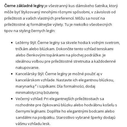
Čierne základné legíny
je všestranný kus dámskeho šatníka, ktorý
môže byť štylizovaný mnohými rôznymi spôsobmi, v závislosti od
príležitosti a vašich vlastných preferencií. Môžu sa nosiť na
príležitostné aj formálnejšie výlety. Tu je niekoľko všeobecných
tipov na styling čiernych legín:
Ležérny štýl: Čierne legíny sa skvele hodia k voľným svetrom,
tričkám alebo blúzkam. Dokončite tento vzhľad teniskami
alebo členkovými topánkami na plochej podrážke. Je
ideálnou voľbou pre príležitostné stretnutia a každodenné
nakupovanie.
Kancelársky štýl: Čierne legíny je možné použiť aj v
kancelárskom vzhľade. Nastavte ich elegantnou blúzkou,
marynarką
i szpilkami. Dla formalności, dodaj
minimalistyczną biżuterię.
Večerný vzhľad: Pri elegantnejších príležitostiach sa
rozhodnite pre čipkovanú blúzku alebo hodvábnu košeľu s
čiernymi legínami. Doplňte ho elegantnými bodcami alebo
sandálmi na podpätku. Starostlivo vybrané šperky dodajú
vášmu vzhľadu lesk.