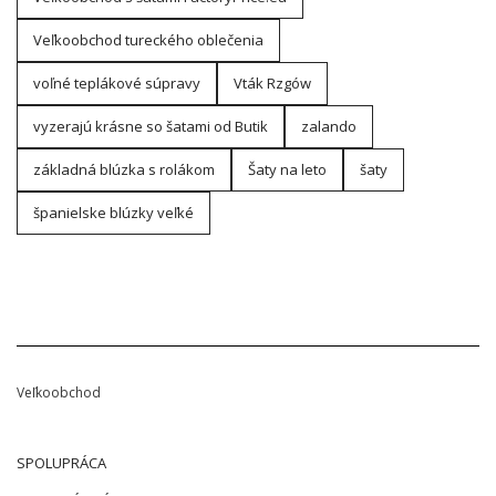
Veľkoobchod tureckého oblečenia
voľné teplákové súpravy
Vták Rzgów
vyzerajú krásne so šatami od Butik
zalando
základná blúzka s rolákom
Šaty na leto
šaty
španielske blúzky veľké
Veľkoobchod
SPOLUPRÁCA