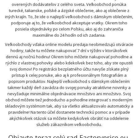
overených dodávateľov z celého sveta. Veľkoobchod ponúka
turecké, talianske, poľské a ázijské oblečenie, ako aj oblečenie z
iných krajín. To, že ide o najlepší veľkoobchod s dámskym oblečením,
podporuje aj to, že veľkoobchod akceptuje vratky. Okrem toho
posiela objednávky po celom Poľsku, ako aj do zahraničia
maximálne do 24 hodín od ich zadania.
Veľkoobchody vďaka online modelu predaja neobmedzujú otváracie
hodiny, takže tu môžete nakupovať 7 dní v týždni v ktorúkoľvek
dennú aj nočnú hodinu! Okrem toho môžete nakupovať pohodlne a
rýchlo z vlastnej pohovky alebo kdekoľvek bez toho, aby ste opustili
svoj domov! Po registrácii bezplatného účtu navyše získate plný
prístup k celej ponuke, ako aj k profesionálnym fotografiám a
popisom produktov. Najlepší veľkoobchod s dámskym oblečením
takmer každý deň zavádza do svojej ponuky atraktívne novinky a
nevyžaduje minimálne objednávacie množstvo ani množstvo. Svoj
obchod môžete tiež jednoducho a pohodlne integrovať s moderným
skladovým systémom tak, aby sa všetko aktualizovalo automaticky a
pravidelne! Na tento účel dostanete technickú pomoc a v prípade
akýchkoľvek otázok sa môžete kedykoľvek obrátiť na oddelenie
služieb zákazníkom veľkoobchodu.
Objavte teraz celý rad Factoryprice.eu,