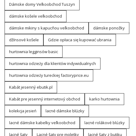
Dámske domy Veľkoobchod Tuszyn
dámske košele veľkoobchod
dámske mikiny s kapucňou veľkoobchod
dámske ponožky
džínsové košele
Gdzie opłaca się kupować ubrania
hurtownia legginsów basic
hurtownia odzieży dla klientów indywidualnych
hurtownia odzieży tureckiej factoryprice.eu
Kabát jesenný ebutik.pl
Kabát pre jesenný internetový obchod
karko hurtownia
kolekcja jesień
lacné dámske blúzky
lacné dámske kabelky veľkoobchod
lacné rolákové blúzky
lacné šaty
Lacné šaty pre moletky
lacné šaty z butiku