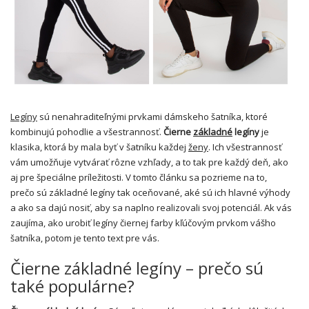
Legíny
sú nenahraditeľnými prvkami dámskeho šatníka, ktoré
kombinujú pohodlie a všestrannosť.
Čierne
základné
legíny
je
klasika, ktorá by mala byť v šatníku každej
ženy
. Ich všestrannosť
vám umožňuje vytvárať rôzne vzhľady, a to tak pre každý deň, ako
aj pre špeciálne príležitosti. V tomto článku sa pozrieme na to,
prečo sú základné legíny tak oceňované, aké sú ich hlavné výhody
a ako sa dajú nosiť, aby sa naplno realizovali svoj potenciál. Ak vás
zaujíma, ako urobiť legíny čiernej farby kľúčovým prvkom vášho
šatníka, potom je tento text pre vás.
Čierne základné legíny – prečo sú
také populárne?