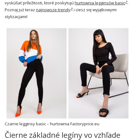
vyskúšať príležitosti, ktoré poskytujú
hurtownia legginsów basic
.
Poznaj już teraz
najnowsze trendy
i ciesz się wyjątkowymi
stylizacjami!
Czarne
legginsy basic
– hurtownia Factoryprice.eu
Čierne základné legíny vo vzhľade