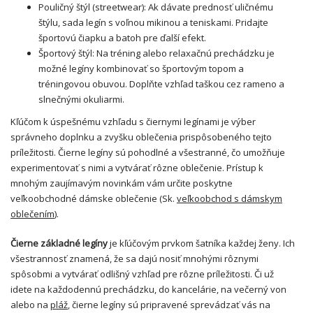
Pouličný štýl (streetwear): Ak dávate prednosť uličnému
štýlu, sada legín s voľnou mikinou a teniskami. Pridajte
športovú čiapku a batoh pre ďalší efekt.
Športový štýl: Na tréning alebo relaxačnú prechádzku je
možné legíny kombinovať so športovým topom a
tréningovou obuvou. Doplňte vzhľad taškou cez rameno a
slnečnými okuliarmi.
Kľúčom k úspešnému vzhľadu s čiernymi legínami je výber
správneho doplnku a zvyšku oblečenia prispôsobeného tejto
príležitosti. Čierne legíny sú pohodlné a všestranné, čo umožňuje
experimentovať s nimi a vytvárať rôzne oblečenie. Prístup k
mnohým zaujímavým novinkám vám určite poskytne
veľkoobchodné dámske oblečenie (Sk.
veľkoobchod s dámskym
oblečením
).
Čierne základné legíny
je kľúčovým prvkom šatníka každej ženy. Ich
všestrannosť znamená, že sa dajú nosiť mnohými rôznymi
spôsobmi a vytvárať odlišný vzhľad pre rôzne príležitosti. Či už
idete na každodennú prechádzku, do kancelárie, na večerný von
alebo na
pláž
, čierne legíny sú pripravené sprevádzať vás na