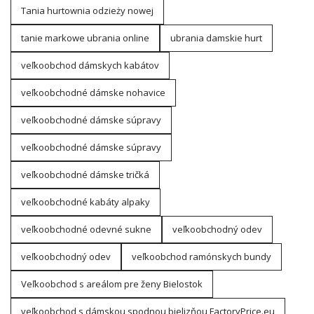
Tania hurtownia odzieży nowej
tanie markowe ubrania online
ubrania damskie hurt
veľkoobchod dámskych kabátov
veľkoobchodné dámske nohavice
veľkoobchodné dámske súpravy
veľkoobchodné dámske súpravy
veľkoobchodné dámske tričká
veľkoobchodné kabáty alpaky
veľkoobchodné odevné sukne
veľkoobchodný odev
veľkoobchodný odev
veľkoobchod ramónskych bundy
Veľkoobchod s areálom pre ženy Bielostok
veľkoobchod s dámskou spodnou bielizňou FactoryPrice.eu