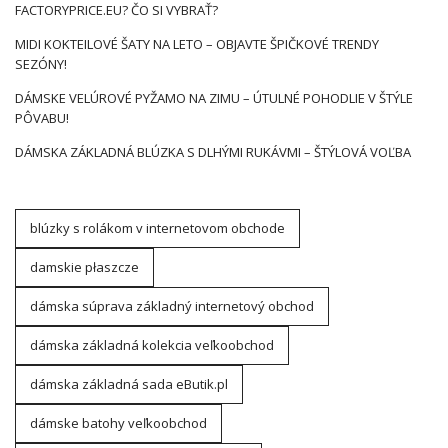
FACTORYPRICE.EU? ČO SI VYBRAŤ?
MIDI KOKTEILOVÉ ŠATY NA LETO – OBJAVTE ŠPIČKOVÉ TRENDY
SEZÓNY!
DÁMSKE VELÚROVÉ PYŽAMO NA ZIMU – ÚTULNÉ POHODLIE V ŠTÝLE
PÔVABU!
DÁMSKA ZÁKLADNÁ BLÚZKA S DLHÝMI RUKÁVMI – ŠTÝLOVÁ VOĽBA
blúzky s rolákom v internetovom obchode
damskie płaszcze
dámska súprava základný internetový obchod
dámska základná kolekcia veľkoobchod
dámska základná sada eButik.pl
dámske batohy veľkoobchod