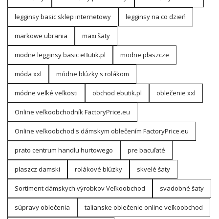
legginsy basic sklep internetowy
legginsy na co dzień
markowe ubrania
maxi šaty
modne legginsy basic eButik.pl
modne płaszcze
móda xxl
módne blúzky s rolákom
módne veľké veľkosti
obchod ebutik.pl
oblečenie xxl
Online veľkoobchodník FactoryPrice.eu
Online veľkoobchod s dámskym oblečením FactoryPrice.eu
prato centrum handlu hurtowego
pre bacuľaté
płaszcz damski
rolákové blúzky
skvelé šaty
Sortiment dámskych výrobkov Veľkoobchod
svadobné šaty
súpravy oblečenia
talianske oblečenie online veľkoobchod