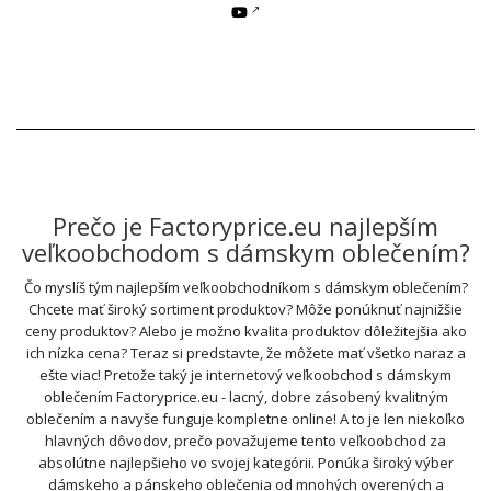
Prečo je Factoryprice.eu najlepším
veľkoobchodom s dámskym oblečením?
Čo myslíš tým najlepším veľkoobchodníkom s dámskym oblečením?
Chcete mať široký sortiment produktov? Môže ponúknuť najnižšie
ceny produktov? Alebo je možno kvalita produktov dôležitejšia ako
ich nízka cena? Teraz si predstavte, že môžete mať všetko naraz a
ešte viac! Pretože taký je internetový veľkoobchod s dámskym
oblečením Factoryprice.eu - lacný, dobre zásobený kvalitným
oblečením a navyše funguje kompletne online! A to je len niekoľko
hlavných dôvodov, prečo považujeme tento veľkoobchod za
absolútne najlepšieho vo svojej kategórii. Ponúka široký výber
dámskeho a pánskeho oblečenia od mnohých overených a