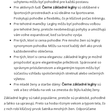
uchyteniu môžu byť pohodlné pre každú postavu.
Pre aktívnych ľudí:
Čierne základné legíny
sú obľúbené v
športových prostrediach a sú ideálne na športovanie.
Poskytujú pohodlie a flexibilitu, čo je kľúčové počas tréningu.
Pre tehotné mamičky: Legíny môžu byť pohodlnou voľbou
pre tehotné ženy, pretože neobmedzujú pohyby a umožňujú
vám voľne expandovať, keď sa brucho vyvíja.
Pre tých, ktorí si cenia pohodlie: Pre mnoho žien sú legíny
synonymom pohodlia. Môžu sa nosiť každý deň ako prvok
každodenného oblečenia.
Pre tých, ktorí si cenia eleganciu: základné legíny je možné
prispôsobiť aj pre elegantnejšie príležitosti. Spárované so
správnym príslušenstvom a elegantným topom môžu byť
súčasťou vzhľadu spoločenských stretnutí alebo večerných
výletov.
Pre mladé ženy a staršie dámy:
Čierne základné legíny
sú
vek a bez ohľadu na vek sa zmestia do štýlu každej ženy.
Základné legíny sú také populárne, pretože sú praktické, pohodlné
a ľahko sa upravujú. Preto sa hodia rôznym vekom a typom tela, čo
z nich robí kľúčový prvok šatníka mnohých žien. Odporúčame