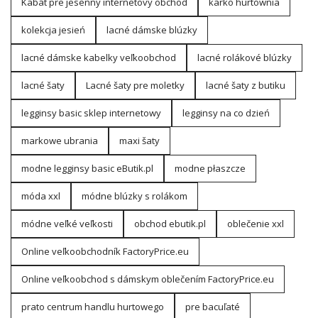
Kabát pre jesenný internetový obchod
karko hurtownia
kolekcja jesień
lacné dámske blúzky
lacné dámske kabelky veľkoobchod
lacné rolákové blúzky
lacné šaty
Lacné šaty pre moletky
lacné šaty z butiku
legginsy basic sklep internetowy
legginsy na co dzień
markowe ubrania
maxi šaty
modne legginsy basic eButik.pl
modne płaszcze
móda xxl
módne blúzky s rolákom
módne veľké veľkosti
obchod ebutik.pl
oblečenie xxl
Online veľkoobchodník FactoryPrice.eu
Online veľkoobchod s dámskym oblečením FactoryPrice.eu
prato centrum handlu hurtowego
pre bacuľaté