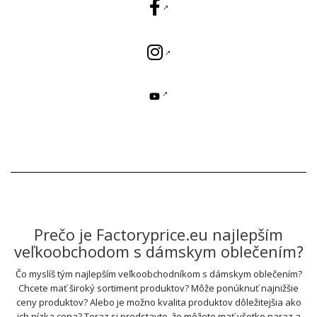
Prečo je Factoryprice.eu najlepším
veľkoobchodom s dámskym oblečením?
Čo myslíš tým najlepším veľkoobchodníkom s dámskym oblečením?
Chcete mať široký sortiment produktov? Môže ponúknuť najnižšie
ceny produktov? Alebo je možno kvalita produktov dôležitejšia ako
ich nízka cena? Teraz si predstavte, že môžete mať všetko naraz a