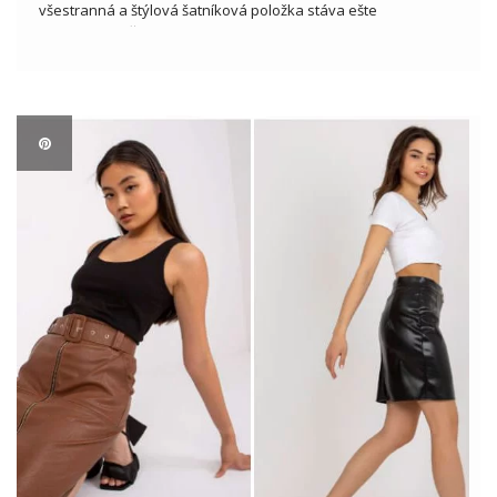
všestranná a štýlová šatníková položka stáva ešte
žiadanejšou. Či už dávate prednosť ležérnemu, mestskému
vzhľadu alebo hľadáte prvok, ktorý dodáva elegantnému
vzhľadu charakter, džínsová košeľa je skvelou voľbou.
Veľkoobchodníci […]