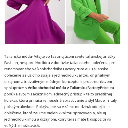
Talianska móda- Vitajte vo fascinujúcom svete talianskej značky
Fashion, nesporného lídra v dodávke talianskeho oblečenia pre
renomovaného veľkoobchodníka FactoryPrice.eu. Talianske
oblečenie sa už dlho spája s jedinečnou kvalitou, originálnym
dizajnom a inovatívnym módnym konceptom. prostredníctvom
spolupráce s
Veľkoobchodná móda v Taliansku
FactoryPrice.eu
ponúka svojim zákazníkom jedinečný prístup k tejto prestížnej
kolekcii, ktorá prináša remeselné spracovanie a štýl Made in Italy
poľským úlovkom. Pokrývame sa v rámci medzinárodnej línie
oblečenia, ktorá zaujme nielen kvalitou spracovania, ale aj
jedinečnou klímou a dizajnom, ktorý teraz máte k dispozícii vo
veľkých množstvách.