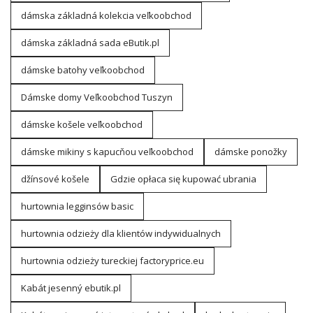
dámska základná kolekcia veľkoobchod
dámska základná sada eButik.pl
dámske batohy veľkoobchod
Dámske domy Veľkoobchod Tuszyn
dámske košele veľkoobchod
dámske mikiny s kapucňou veľkoobchod
dámske ponožky
džínsové košele
Gdzie opłaca się kupować ubrania
hurtownia legginsów basic
hurtownia odzieży dla klientów indywidualnych
hurtownia odzieży tureckiej factoryprice.eu
Kabát jesenný ebutik.pl