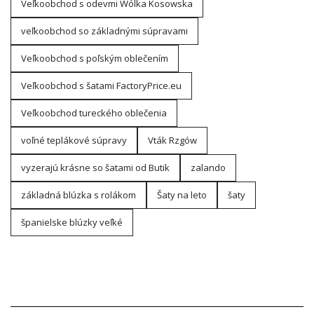
Veľkoobchod s odevmi Wólka Kosowska
veľkoobchod so základnými súpravami
Veľkoobchod s poľským oblečením
Veľkoobchod s šatami FactoryPrice.eu
Veľkoobchod tureckého oblečenia
voľné teplákové súpravy
Vták Rzgów
vyzerajú krásne so šatami od Butik
zalando
základná blúzka s rolákom
Šaty na leto
šaty
španielske blúzky veľké