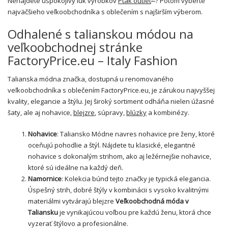
Nenájdete uspokojivý luk výrobkov
Ptak outlet
? Potom vyberte
najväčšieho veľkoobchodníka s oblečením s najširším výberom.
Odhalené s talianskou módou na
veľkoobchodnej stránke
FactoryPrice.eu – Italy Fashion
Talianska módna značka, dostupná u renomovaného
veľkoobchodníka s oblečením FactoryPrice.eu, je zárukou najvyššej
kvality, elegancie a štýlu. Jej široký sortiment odháňa nielen úžasné
šaty, ale aj nohavice,
blejzre
, súpravy,
blúzky
a kombinézy.
Nohavice
: Taliansko Módne navres nohavice pre ženy, ktoré
oceňujú pohodlie a štýl. Nájdete tu klasické,
elegantné
nohavice
s dokonalým strihom, ako aj ležérnejšie nohavice,
ktoré sú ideálne na každý deň.
Namornice
: Kolekcia búnd tejto značky je typická elegancia.
Úspešný strih, dobré štýly v kombinácii s vysoko kvalitnými
materiálmi vytvárajú blejzre
Veľkoobchodná móda v
Taliansku
je vynikajúcou voľbou pre každú ženu, ktorá chce
vyzerať štýlovo a profesionálne.