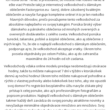
ešte viac! Pretože taký je internetový veľkoobchod s dámskym
oblečením Factoryprice.eu - lacný, dobre zásobený kvalitným
oblečením a navyše funguje kompletne online! A to je len niekoľko
hlavných dôvodov, prečo považujeme tento veľkoobchod za
absolútne najlepšieho vo svojej kategórii. Ponúka široký výber
dámskeho a pánskeho oblečenia od mnohých overených a
overených dodávateľov z celého sveta. Veľkoobchod ponúka
turecké, talianske, poľské a ázijské oblečenie, ako aj oblečenie z
iných krajín. To, že ide o najlepší veľkoobchod s dámskym oblečením,
podporuje aj to, že veľkoobchod akceptuje vratky. Okrem toho
posiela objednávky po celom Poľsku, ako aj do zahraničia
maximálne do 24 hodín od ich zadania.
Veľkoobchody vďaka online modelu predaja neobmedzujú otváracie
hodiny, takže tu môžete nakupovať 7 dní v týždni v ktorúkoľvek
dennú aj nočnú hodinu! Okrem toho môžete nakupovať pohodlne a
rýchlo z vlastnej pohovky alebo kdekoľvek bez toho, aby ste opustili
svoj domov! Po registrácii bezplatného účtu navyše získate plný
prístup k celej ponuke, ako aj k profesionálnym fotografiám a
popisom produktov. Najlepší veľkoobchod s dámskym oblečením
takmer každý deň zavádza do svojej ponuky atraktívne novinky a
nevyžaduje minimálne objednávacie množstvo ani množstvo. Svoj