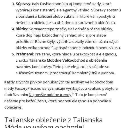
Súpravy
: Italy Fashion ponúka aj kompletné sady, ktoré
vytvárajú konzistentný a elegantný vzhľad. Súpravy zostanú
s bundami a kaliošmi alebo sukňami, ktoré vám poskytnú
riešenie a obliekajte sa úhľadne do správneho oblečenia.
Blúzky
: Sortiment tejto značky tiež odháňa rôzne blúzky,
ktoré dopĺňajú každodenný vzhľad, ako aj pre slabé
príležitosti. Rôzne štýly, výstrih a detaily vám umožnia nájsť
blúzky veľkoobchod
Uprispôsobené individuálnemu vkusu.
Prehnané
: Pre ženy, ktoré hľadajú praktickosť a eleganciu,
značka
Taliansko Mobdne
Veľkoobchod s oblečením
navrhies kombinézy. Tieto plné elegancie, v súlade so
súčasnými trendmi, predstavujú kompletný štýl v jednom.
Každý z týchto prvkov ponúkaných talianskym veľkoobchodom
módy FactoryPrice.eu sa vyznačuje vynikajúcou kvalitou pobytu a
dodržiavaním
Najnovšie módne trendy
. Toto je komplexné
riešenie pre každú ženu, ktoré hodnotí eleganciu a pohodlie v
oblečenie.
Talianske oblečenie z Talianska
Móda vo vašom obchode!