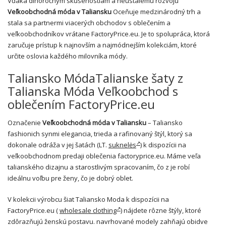
Vďaka dlhoročným skúsenostiam a neustálemu rozvoju
Veľkoobchodná móda v Taliansku
Oceňuje medzinárodný trh a
stala sa partnermi viacerých obchodov s oblečením a
veľkoobchodníkov vrátane FactoryPrice.eu. Je to spolupráca, ktorá
zaručuje prístup k najnovším a najmódnejším kolekciám, ktoré
určite oslovia každého milovníka módy.
Taliansko MódaTalianske šaty z
Talianska Móda Veľkoobchod s
oblečením FactoryPrice.eu
Označenie
Veľkoobchodná móda v Taliansku
– Taliansko
fashionich synmi elegancia, trieda a rafinovaný štýl, ktorý sa
dokonale odráža v jej šatách (LT.
suknelės
) k dispozícii na
veľkoobchodnom predaji oblečenia factoryprice.eu. Máme veľa
talianského dizajnu a starostlivým spracovaním, čo z je robí
ideálnu voľbu pre ženy, čo je dobrý oblet.
V kolekcii výrobcu šiat Taliansko Moda k dispozícii na
FactoryPrice.eu (
wholesale clothing
) nájdete rôzne štýly, ktoré
zdôrazňujú ženskú postavu. navrhované modely zahňajú obidve