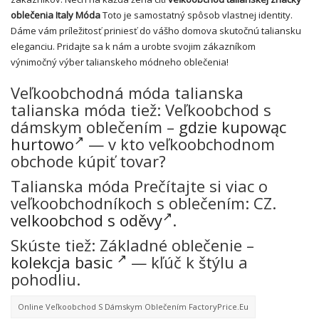
oblečenia Italy Móda
Toto je samostatný spôsob vlastnej identity.
Dáme vám príležitosť priniesť do vášho domova skutočnú taliansku
eleganciu. Pridajte sa k nám a urobte svojim zákazníkom
výnimočný výber talianskeho módneho oblečenia!
Veľkoobchodná móda talianska
talianska móda tiež: Veľkoobchod s
dámskym oblečením –
gdzie kupowąc
hurtowo
— v kto veľkoobchodnom
obchode kúpiť tovar?
Talianska móda Prečítajte si viac o
veľkoobchodníkoch s oblečením: CZ.
velkoobchod s oděvy
.
Skúste tiež: Základné oblečenie –
kolekcja basic
— kľúč k štýlu a
pohodliu.
Online Veľkoobchod S Dámskym Oblečením FactoryPrice.eu