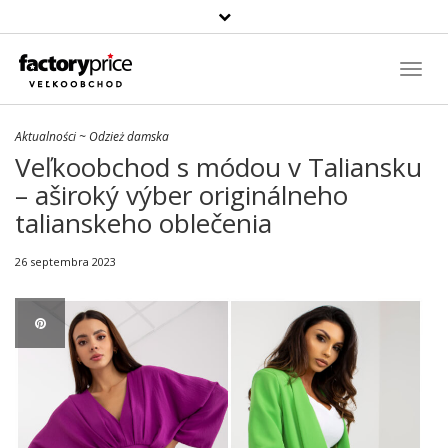
Szukaj
produktu
Toggl
Navig
Aktualności
~
Odzież damska
Veľkoobchod s módou v Taliansku
– aširoký výber originálneho
talianskeho oblečenia
26 septembra 2023