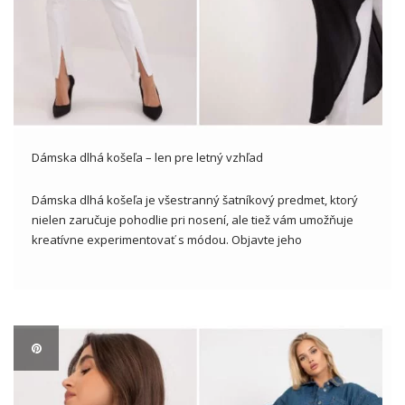
Dámska dlhá košeľa – len pre letný vzhľad
Dámska dlhá košeľa je všestranný šatníkový predmet, ktorý
nielen zaručuje pohodlie pri nosení, ale tiež vám umožňuje
kreatívne experimentovať s módou. Objavte jeho
všestrannosť a štýlové možnosti v ponuke veľkoobchodníkov
s oblečením! Dámska dlhá košeľa- ako sa dostala do
dámskeho šatníka? Dámska dlhá košeľa je […]