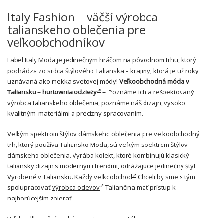
Italy Fashion – väčší výrobca
talianskeho oblečenia pre
veľkoobchodníkov
Label Italy
Moda
je jedinečným hráčom na pôvodnom trhu, ktorý
pochádza zo srdca štýlového Talianska – krajiny, ktorá je už roky
uznávaná ako mekka svetovej módy!
Veľkoobchodná móda v
Taliansku –
hurtownia odzieży
–
Poznáme ich a rešpektovaný
výrobca talianskeho oblečenia, poznáme náš dizajn, vysoko
kvalitnými materiálmi a precízny spracovaním.
Veľkým spektrom štýlov dámskeho oblečenia pre veľkoobchodný
trh, ktorý používa Taliansko Moda, sú veľkým spektrom štýlov
dámskeho oblečenia. Vyrába kolekt, ktoré kombinujú klasický
taliansky dizajn s modernými trendmi, odrážajúce jedinečný štýl
Vyrobené v Taliansku. Každý
veľkoobchod
Chceli by sme s tým
spolupracovať
výrobca odevov
Taliančina mať prístup k
najhorúcejším zbierať.