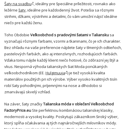
Šaty na svadbu
, ideálny pre špeciálne príležitosti, rovnako ako
ležérne
šaty
, ideálne pre každodenný život. Potešia sa rôznymi
strihmi, džkami, výstrihmi a detailmi, čo vám umožní nájsť ideálne
niečo pre každú ženu.
Toho Obdobie
Veľkoobchod s pradovými šatami v Taliansku
sa
vyznačujú rôznymi farbami, vzormi a tkaninami, čo je ich charakter.
Bez ohľadu na vaše preferencie nájdete šaty v tlmených odtieňoch,
pastelových farbách, ako aj intenzívnych, rozhodujúcich farbách.
Vďaka tomu nájde každý klient niečo hotové, čo zdôrazní jej štýl a
vkus. Nesporná výhoda talianskych šiat Moda ponúkaných
veľkoobchodníkom (EE.
Hulgimuuja
) je tiež vysoká kvalita
materiálov použitých pri ich výrobe. Výber vysoko kvalitných tisín
robí šaty pohodlnými, príjemnými na nose a dlhodobo si
zmarvávajú skvelý vzhľad.
Na záver, šaty značky
Talianska móda v oblečení Veľkoobchod
FactoryPrice.eu
Ste perfektnou kombináciou talianskej klasiky,
modernosti a vysokej kvality. Poskytujú zákazníkom široký výber,
ktorý spĺňa očakávania aj tých najnáročnejších milovníkov módy.