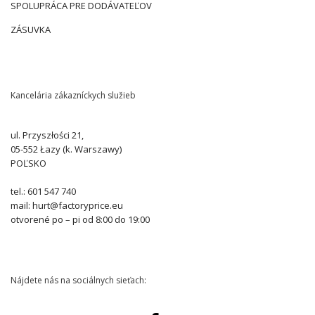
SPOLUPRÁCA PRE DODÁVATEĽOV
ZÁSUVKA
Kancelária zákazníckych služieb
ul. Przyszłości 21,
05-552 Łazy (k. Warszawy)
POĽSKO
tel.: 601 547 740
mail: hurt@factoryprice.eu
otvorené po – pi od 8:00 do 19:00
Nájdete nás na sociálnych sieťach: