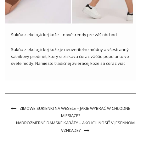
Sukňa z ekologickej kože – nové trendy pre váš obchod
Sukňa z ekologickej kože je neuveriteľne módny a všestranný
šatníkový predmet, ktorý si získava čoraz väčšiu popularitu vo
svete módy. Namiesto tradičnej zvieracej kože sa čoraz viac
ľudí rozhoduje pre ekologické riešenia a vyberá sukne
vyrobené z materiálov, ako je ekologická koža. Tento text je
[…]
ZIMOWE SUKIENKI NA WESELE – JAKIE WYBRAĆ W CHŁODNE
MIESIĄCE?
NADROZMERNÉ DÁMSKE KABÁTY – AKO ICH NOSIŤ V JESENNOM
VZHĽADE?