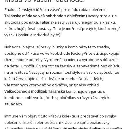
Znalosť ženských túžob a vášeň pre módu robia oblečenie
Talianska móda vo veľkoobchode s oblečením
FactoryPrice.eu je
skutočná pochúťka. Talianske šaty vyžarujú eleganciu a klasiku,
zdôrazňujú pôvab postavy. Toto je možnosť pre tých, ktorí oceňujú
vysokú kvalitu a individuálny štýl.
Nohavice, blejzre, súpravy, blúzky a kombinézy tejto značky,
dostupné od 1 kusu vo veľkoobchode FactoryPrice.eu, uspokojujú
rôzne módne potreby. Vyrobené na mieru a vyrobené s dôrazom
na detail, umožňujú vám cítiť sa žensky a sebavedomé bez ohľadu
na príležitosť. Nezvyčajná rozmanitosť štýlov a vzorov spôsobí, že
každá žena nájde niečo ideálne pre seba. Od klasických,
všestranných vzorov až po odvážny, originálny vzhľad.
Veľkoobchod
s modlitieb Talianska
kombinujú eleganciu s
komfortom, robí vynikajúcich spoločníkov v rôzych životných
situáciách.
Immune vám objaviť túto krížovú kolekciu a predstaviť do svojky
oblečenie, ktoré nielen zdôrazní krásu, ale spňa požiadavky
zákazníkov. Nech na každá žena cíti
veľkoobchod talianskej značky