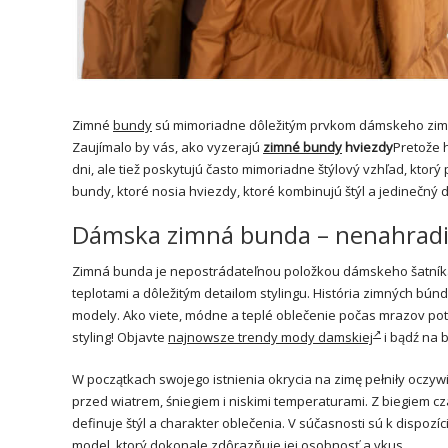
Zimné
bundy
sú mimoriadne dôležitým prvkom dámskeho zimn
Zaujímalo by vás, ako vyzerajú
zimné bundy
hviezdy
Pretože 
dni, ale tiež poskytujú často mimoriadne štýlový vzhľad, kto
bundy, ktoré nosia hviezdy, ktoré kombinujú štýl a jedinečný d
Dámska zimná bunda – nenahradit
Zimná bunda je nepostrádateľnou položkou dámskeho šatníka
teplotami a dôležitým detailom stylingu. História zimných bú
modely. Ako viete, módne a teplé oblečenie počas mrazov pot
styling! Objavte
najnowsze trendy mody damskiej
i bądź na 
W początkach swojego istnienia okrycia na zimę pełniły oczyw
przed wiatrem, śniegiem i niskimi temperaturami. Z biegiem 
definuje štýl a charakter oblečenia. V súčasnosti sú k dispozíc
model, ktorý dokonale zdôrazňuje jej osobnosť a vkus.