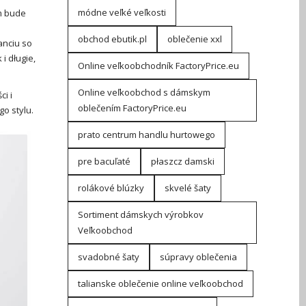
módne veľké veľkosti
ím bude
obchod ebutik.pl
oblečenie xxl
anciu so
i długie,
Online veľkoobchodník FactoryPrice.eu
Online veľkoobchod s dámskym
i i
oblečením FactoryPrice.eu
o stylu.
prato centrum handlu hurtowego
pre bacuľaté
płaszcz damski
rolákové blúzky
skvelé šaty
Sortiment dámskych výrobkov
Veľkoobchod
svadobné šaty
súpravy oblečenia
talianske oblečenie online veľkoobchod