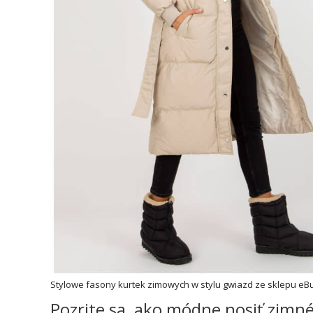
Stylowe fasony kurtek zimowych w stylu gwiazd ze sklepu eBut
Pozrite sa, ako módne nosiť zimné