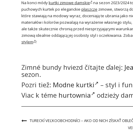
Na konci módy
kurtki zimowe damskie
na sezon 2023/2024 to 
puchowych kurtek po eleganckie
płaszcze
zimowe, stworzą do
które stawiają na modowy wyraz, doceniają te ubrania jako n
materiałów i kolorów pozwalają na wyrażenie własnego stylu, 
ale także skutecznie chronią przed niesprzyjającymi warunkam
zimową idealnie oddającą jej osobisty styl i oczekiwania. Zob
stylem
!
Zimné bundy hviezd čítajte ďalej:
Je
sezon.
Pozri tiež:
Modne kurtki
– styl i fu
Viac k téme
hurtownia
odzieży dam
TURECKÍ VEĽKOOBCHODNÍCI – AKO OD NICH ZÍSKAŤ OBLEČ
VE