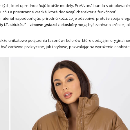
 tých, ktorí uprednostňujú kratšie modely. Prešívaná bunda s otepľovan
pucňu a priestranné
vrecká
, ktoré dodávajú charakter a funkčnosť.
materiál napodobňujúci prírodnú kožu, čo je pôsobivé, pretože spája eleg
y LT.
striukės
– zimowe gwiazd z ekoskóry
mogą być zarówno krótkie, jak 
kże unikatowe połączenia fasonów i kolorów, które dodają im oryginalnośc
być zarówno praktyczne, jak i stylowe, pozwalając na wyrażenie osobisteg