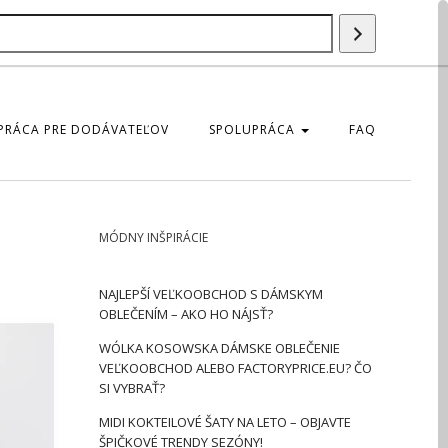
Szukaj
produktu
PRÁCA PRE DODÁVATEĽOV
SPOLUPRÁCA
FAQ
MÓDNY INŠPIRÁCIE
NAJLEPŠÍ VEĽKOOBCHOD S DÁMSKYM
OBLEČENÍM – AKO HO NÁJSŤ?
WÓLKA KOSOWSKA DÁMSKE OBLEČENIE
VEĽKOOBCHOD ALEBO FACTORYPRICE.EU? ČO
SI VYBRAŤ?
MIDI KOKTEILOVÉ ŠATY NA LETO – OBJAVTE
ŠPIČKOVÉ TRENDY SEZÓNY!