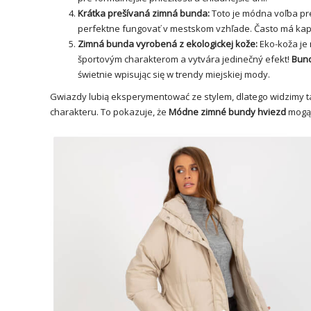
Krátka prešívaná zimná bunda:
Toto je módna voľba pre
perfektne fungovať v mestskom vzhľade. Často má ka
Zimná bunda vyrobená z ekologickej kože:
Eko-koža je 
športovým charakterom a vytvára jedinečný efekt!
Bund
świetnie wpisując się w trendy miejskiej mody.
Gwiazdy lubią eksperymentować ze stylem, dlatego widzimy ta
charakteru. To pokazuje, że
Módne zimné bundy hviezd
mogą 