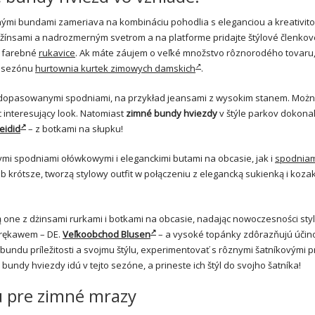
mi bundami zameriava na kombináciu pohodlia s eleganciou a kreativito
ínsami a nadrozmerným svetrom a na platforme pridajte štýlové členkov
o farebné
rukavice
. Ak máte záujem o veľké množstvo rôznorodého tovaru,
u sezónu
hurtownia kurtek zimowych damskich
.
 z dopasowanymi spodniami, na przykład jeansami z wysokim stanem. Możn
c interesujący look. Natomiast
zimné bundy hviezdy
v štýle parkov dokona
eidid
– z botkami na słupku!
nymi spodniami ołówkowymi i eleganckimi butami na obcasie, jak i
spodniam
lub krótsze, tworzą stylowy outfit w połączeniu z elegancką sukienką i koza
one z dżinsami rurkami i botkami na obcasie, nadając nowoczesności styli
 rękawem – DE.
Veľkoobchod Blusen
– a vysoké topánky zdôrazňujú účin
bundu príležitosti a svojmu štýlu, experimentovať s rôznymi šatníkovými 
bundy hviezdy idú v tejto sezóne, a prineste ich štýl do svojho šatníka!
 pre zimné mrazy