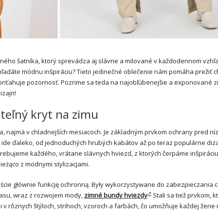
ého šatníka, ktorý sprevádza aj slávne a milované v každodennom vzhľ
hľadáte módnu inšpiráciu? Tieto jedinečné oblečenie nám pomáha prežiť 
rý priťahuje pozornosť. Pozrime sa teda na najobľúbenejšie a exponované 
izajn!
eľný kryt na zimu
, najmä v chladnejších mesiacoch. Je základným prvkom ochrany pred ní
nd ide ďaleko, od jednoduchých hrubých kabátov až po teraz populárne diz
rebujeme každého, vrátane slávnych hviezd, z ktorých čerpáme inšpiráciu
bieżąco z modnymi stylizacjami.
iście głównie funkcję ochronną. Były wykorzystywane do zabezpieczania c
czasu, wraz z rozwojem mody,
zimné bundy hviezdy
Stali sa tiež prvkom, k
ii v rôznych štýloch, strihoch, vzoroch a farbách, čo umožňuje každej žene 