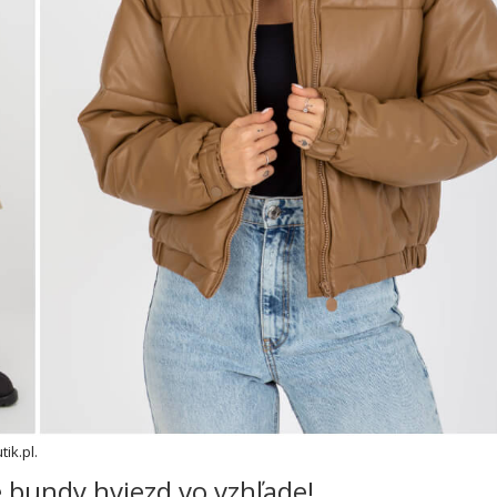
ik.pl.
 bundy hviezd vo vzhľade!