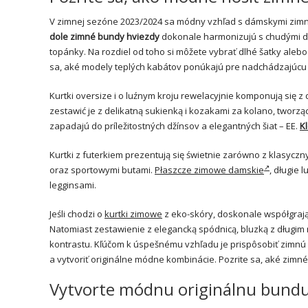
V zimnej sezóne 2023/2024 sa módny vzhľad s dámskymi zimný
dole zimné bundy hviezdy
dokonale harmonizujú s chudými dž
topánky. Na rozdiel od toho si môžete vybrať dlhé šatky aleb
sa, aké modely teplých kabátov ponúkajú pre nadchádzajúc
Kurtki oversize i o luźnym kroju rewelacyjnie komponują się
zestawić je z delikatną sukienką i kozakami za kolano, tworzą
zapadajú do príležitostných džínsov a elegantných šiat – EE.
Kl
Kurtki z futerkiem prezentują się świetnie zarówno z klasycz
oraz sportowymi butami.
Płaszcze zimowe damskie
, długie 
legginsami.
Jeśli chodzi o
kurtki zimowe
z eko-skóry, doskonale współgrają 
Natomiast zestawienie z elegancką spódnicą, bluzką z długim
kontrastu. Kľúčom k úspešnému vzhľadu je prispôsobiť zimnú 
a vytvoriť originálne módne kombinácie. Pozrite sa, aké zimné 
Vytvorte módnu originálnu bundu