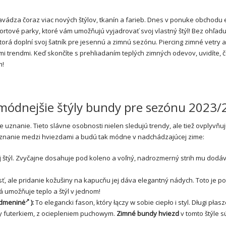
vádza čoraz viac nových štýlov, tkanín a farieb. Dnes v ponuke obchodu e
rtové parky, ktoré vám umožňujú vyjadrovať svoj vlastný štýl! Bez ohľad
rá doplní svoj šatník pre jesennú a zimnú sezónu. Piercing zimné vetry a
 trendmi. Keď skončíte s prehliadaním teplých zimných odevov, uvidíte, 
m!
módnejšie štýly bundy pre sezónu 2023/
e uznanie. Tieto slávne osobnosti nielen sledujú trendy, ale tiež ovplyvňu
i uznanie medzi hviezdami a budú tak módne v nadchádzajúcej zime:
aj štýl. Zvyčajne dosahuje pod koleno a voľný, nadrozmerný strih mu dodá
sť, ale pridanie kožušiny na kapucňu jej dáva elegantný nádych. Toto je p
 umožňuje teplo a štýl v jednom!
idmeninė
):
To elegancki fason, który łączy w sobie ciepło i styl. Długi płasz
ty futerkiem, z ociepleniem puchowym.
Zimné bundy hviezd
v tomto štýle s