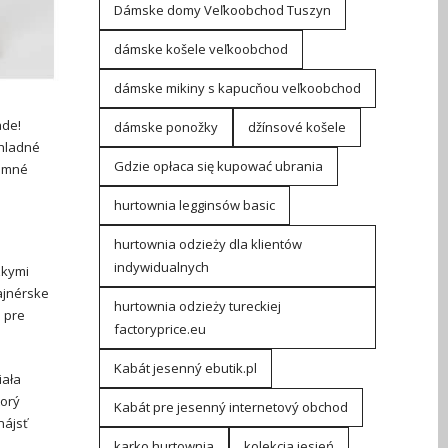
Dámske domy Veľkoobchod Tuszyn
dámske košele veľkoobchod
dámske mikiny s kapucňou veľkoobchod
ade!
dámske ponožky
džínsové košele
chladné
Gdzie opłaca się kupować ubrania
zimné
hurtownia legginsów basic
hurtownia odzieży dla klientów
indywidualnych
zkymi
ajnérske
hurtownia odzieży tureckiej
 pre
factoryprice.eu
Kabát jesenný ebutik.pl
iała
torý
Kabát pre jesenný internetový obchod
nájsť
karko hurtownia
kolekcja jesień