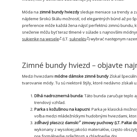
Móda na
zimné bundy hviezdy
sleduje meniace sa trendy a za
nájdeme širokú škálu možností, od elegantných búnd až po špo
preferencie môže každá žena nájsť perfektnú zimnú bundu, kto
sneženie môžu byť teraz tlmené v súlade s najnovšími módnymi
sukienkę na wesele
(LT.
suknelės
) wybrać następnym raze
Zimné bundy hviezd – objavte naj
Medzi hviezdami
módne dámske zimné bundy
Získal špeciáln
tvarovanie módy. Tu sú niektoré štýly, ktoré nedávno získal
Dlhá nadrozmerná bunda
: Táto bunda zaručuje teplo 
trendový vzhľad.
Parka s kožušinou na kapucni
: Parka je klasická možno
voľba medzi mládežníckymi hudobnými hviezdami, ktorá
zdĺhavý
płaszcz damski
zimowy puchowy (LT.
Paltai d
wykonany z wysokiej jakości materiałów, często obszy
pre formálnejšie príležitosti a chladnejšie dni.