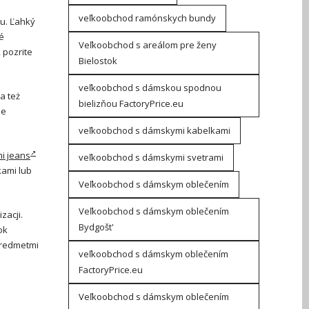
veľkoobchod ramónskych bundy
u. Ľahký
é
Veľkoobchod s areálom pre ženy
 pozrite
Bielostok
veľkoobchod s dámskou spodnou
a też
bielizňou FactoryPrice.eu
le
veľkoobchod s dámskymi kabelkami
i jeans
veľkoobchod s dámskymi svetrami
kami lub
Veľkoobchod s dámskym oblečením
Veľkoobchod s dámskym oblečením
zacji.
Bydgošt'
ok
predmetmi
veľkoobchod s dámskym oblečením
FactoryPrice.eu
Veľkoobchod s dámskym oblečením