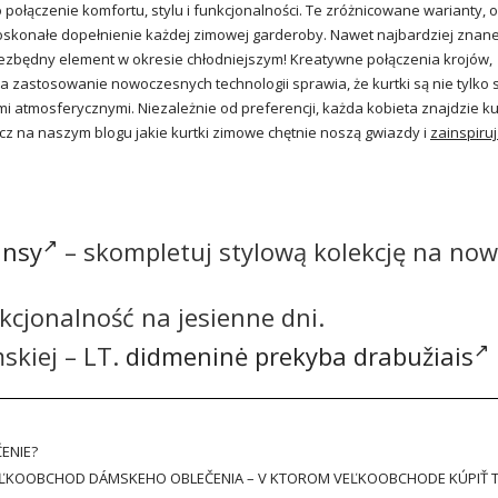
połączenie komfortu, stylu i funkcjonalności. Te zróżnicowane warianty, o
skonałe dopełnienie każdej zimowej garderoby. Nawet najbardziej znane
iezbędny element w okresie chłodniejszym! Kreatywne połączenia krojów,
a zastosowanie nowoczesnych technologii sprawia, że kurtki są nie tylko 
i atmosferycznymi. Niezależnie od preferencji, każda kobieta znajdzie ku
acz na naszym blogu jakie kurtki zimowe chętnie noszą gwiazdy i
zainspiruj
ansy
– skompletuj stylową kolekcję na now
nkcjonalność na jesienne dni.
skiej – LT.
didmeninė prekyba drabužiais
ENIE?
ĽKOOBCHOD DÁMSKEHO OBLEČENIA – V KTOROM VEĽKOOBCHODE KÚPIŤ 