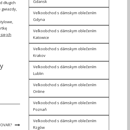
Gdansk
d długich
 gwiazdy,
Veľkoobchod s dámskym oblečením
Gdyna
stylowe,
rtkę
Veľkoobchod s dámskym oblečením
 się ich
Katowice
Veľkoobchod s dámskym oblečením
Krakov
y
Veľkoobchod s dámskym oblečením
Lublin
Veľkoobchod s dámskym oblečením
Online
Veľkoobchod s dámskym oblečením
Poznaň
Veľkoobchod s dámskym oblečením
TOVAR?
Rzgów