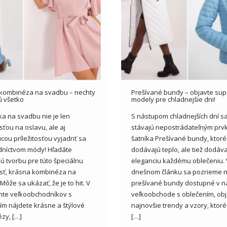
kombinéza na svadbu – nechty
Prešívané bundy – objavte sup
ú všetko
modely pre chladnejšie dni!
a na svadbu nie je len
S nástupom chladnejších dní s
osťou na oslavu, ale aj
stávajú nepostrádateľným pr
cou príležitosťou vyjadriť sa
šatníka Prešívané bundy, ktoré
dníctvom módy! Hľadáte
dodávajú teplo, ale tiež dodávaj
ú tvorbu pre túto špeciálnu
eleganciu každému oblečeniu. 
tosť, krásna kombinéza na
dnešnom článku sa pozrieme 
ôže sa ukázať, že je to hit. V
prešívané bundy dostupné v 
nte veľkoobchodníkov s
veľkoobchode s oblečením, ob
ím nájdete krásne a štýlové
najnovšie trendy a vzory, ktor
zy, […]
[…]