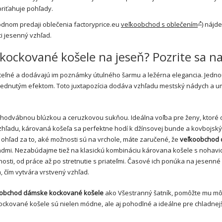
priťahuje pohľady.
odnom predaji oblečenia factoryprice.eu
veľkoobchod s oblečením
) nájde
ci jesenný vzhľad.
ockované košele na jeseň? Pozrite sa na
ľné a dodávajú im poznámky útulného šarmu a ležérna elegancia. Jedno
blednutým efektom. Toto juxtapozícia dodáva vzhľadu mestský nádych a 
 hodvábnou blúzkou a ceruzkovou sukňou. Ideálna voľba pre ženy, ktoré 
vzhľadu, károvaná košeľa sa perfektne hodí k džínsovej bunde a kovbojsk
e ohľad za to, aké možnosti sú na vrchole, máte zaručené, že
veľkoobchod
endmi. Nezabúdajme tiež na klasickú kombináciu károvana košele s nohavi
sti, od práce až po stretnutie s priateľmi. Časové ich ponúka na jesenné 
čím vytvára vrstvený vzhľad.
obchod dámske kockované košele
ako Všestranný šatník, pomôžte mu m
kockované košele sú nielen módne, ale aj pohodlné a ideálne pre chladnej