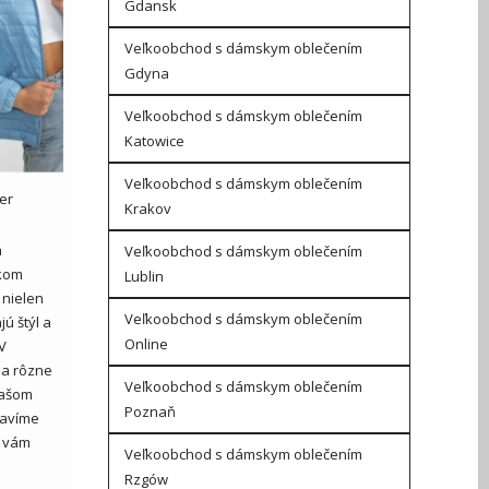
Gdansk
Veľkoobchod s dámskym oblečením
Gdyna
Veľkoobchod s dámskym oblečením
Katowice
Veľkoobchod s dámskym oblečením
er
Krakov
a
Veľkoobchod s dámskym oblečením
vkom
Lublin
 nielen
Veľkoobchod s dámskym oblečením
ú štýl a
Online
V
na rôzne
Veľkoobchod s dámskym oblečením
našom
Poznaň
javíme
é vám
Veľkoobchod s dámskym oblečením
Rzgów