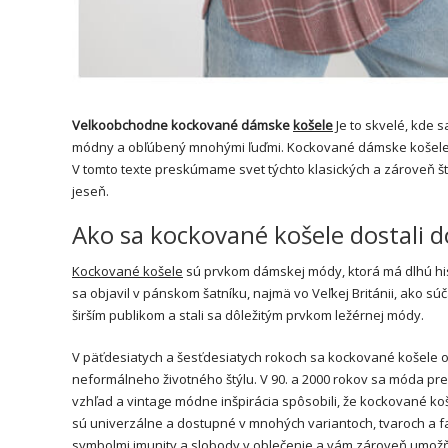
Velkoobchodne kockované dámske
košele
Je to skvelé, kde s
módny a obľúbený mnohými ľuďmi. Kockované dámske košele sú 
V tomto texte preskúmame svet týchto klasických a zároveň 
jeseň.
Ako sa kockované košele dostali 
Kockované košele
sú prvkom dámskej módy, ktorá má dlhú hist
sa objavil v pánskom šatníku, najmä vo Veľkej Británii, ako s
širším publikom a stali sa dôležitým prvkom ležérnej módy.
V päťdesiatych a šesťdesiatych rokoch sa kockované košele oc
neformálneho životného štýlu. V 90. a 2000 rokov sa móda pr
vzhľad a vintage módne inšpirácia spôsobili, že kockované ko
sú univerzálne a dostupné v mnohých variantoch, tvaroch a fa
symbolmi imunity a slobody v oblečenie a vám zároveň umožň