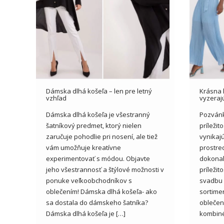
Dámska dlhá košeľa – len pre letný
Krásna 
vzhľad
vyzeraj
Dámska dlhá košeľa je všestranný
Pozvánk
šatníkový predmet, ktorý nielen
príležit
zaručuje pohodlie pri nosení, ale tiež
vynikajú
vám umožňuje kreatívne
prostre
experimentovať s módou. Objavte
dokonal
jeho všestrannosť a štýlové možnosti v
príleži
ponuke veľkoobchodníkov s
svadbu M
oblečením! Dámska dlhá košeľa- ako
sortime
sa dostala do dámskeho šatníka?
oblečen
Dámska dlhá košeľa je […]
kombiné