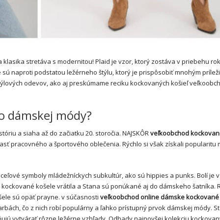
a klasika stretáva s modernitou! Plaid je vzor, ktorý zostáva v priebehu ro
naproti podstatou ležérneho štýlu, ktorý je prispôsobiť mnohým príleži
štýlových odevov, ako aj preskúmame reciku kockovaných košieľ veľkoob
do dámskej módy?
óriu a siaha až do začiatku 20. storočia. NAJSKÔR
veľkoobchod kockovan
účasť pracovného a športového oblečenia. Rýchlo si však získali popularitu
eľové symboly mládežníckych subkultúr, ako sú hippies a punks. Bolí je 
e kockované košele vrátila a Stana sú ponúkané aj do dámskeho šatníka. 
šele sú opäť prayne. v súčasnosti
veľkoobchod online dámske kockované
rbách, čo z nich robí populárny a ľahko prístupný prvok dámskej módy. St
ujú vytvárať rôzne ležérne vzhľady. Odhady najnovšej kolekciu kockova