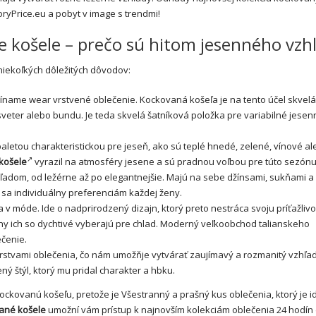
ryPrice.eu a pobyt v image s trendmi!
košele – prečo sú hitom jesenného vzh
iekoľkých dôležitých dôvodov:
číname wear vrstvené oblečenie. Kockovaná košeľa je na tento účel skvelá
 sveter alebo bundu. Je teda skvelá šatníková položka pre variabilné jesen
letou charakteristickou pre jeseň, ako sú teplé hnedé, zelené, vínové a
košele
vyrazil na atmosféry jesene a sú pradnou voľbou pre túto sezónu
ľadom, od ležérne až po elegantnejšie. Majú na sebe džínsami, sukňami a
sa individuálny preferenciám každej
ženy
.
va v móde. Ide o nadprirodzený dizajn, ktorý preto nestráca svoju príťažliv
y ich so dychtivé vyberajú pre chlad. Moderný
veľkoobchod talianskeho
ečenie.
stvami oblečenia, čo nám umožňje vytvárať zaujímavý a rozmanitý vzhľad
 štýl, ktorý mu pridal charakter a hbku.
ckovanú košeľu, pretože je Všestranný a prašný kus oblečenia, ktorý je i
ané košele
umožní vám prístup k najnovším kolekciám oblečenia 24 hodín 