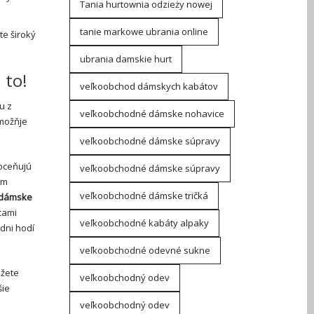
Tania hurtownia odzieży nowej
tanie markowe ubrania online
te široký
ubrania damskie hurt
 to!
veľkoobchod dámskych kabátov
u z
veľkoobchodné dámske nohavice
umožňje
veľkoobchodné dámske súpravy
oceňujú
veľkoobchodné dámske súpravy
ým
veľkoobchodné dámske tričká
 dámske
cami
veľkoobchodné kabáty alpaky
dni hodí
veľkoobchodné odevné sukne
ôžete
veľkoobchodný odev
šie
veľkoobchodný odev