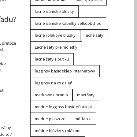
lacné dámske blúzky
ľadu?
lacné dámske kabelky veľkoobchod
lacné rolákové blúzky
lacné šaty
, pretože
Lacné šaty pre moletky
né
lacné šaty z butiku
lebo
!
legginsy basic sklep internetowy
legginsy na co dzień
osť
markowe ubrania
maxi šaty
modne legginsy basic eButik.pl
.
modne płaszcze
móda xxl
deálny
módne blúzky s rolákom
dole, 7