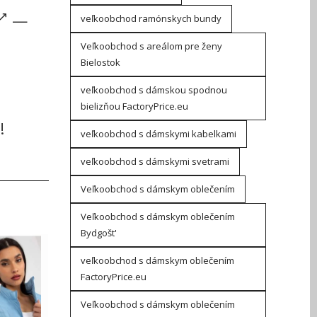
—
veľkoobchod ramónskych bundy
Veľkoobchod s areálom pre ženy
Bielostok
m
veľkoobchod s dámskou spodnou
bielizňou FactoryPrice.eu
!
veľkoobchod s dámskymi kabelkami
veľkoobchod s dámskymi svetrami
Veľkoobchod s dámskym oblečením
Veľkoobchod s dámskym oblečením
Bydgošt'
veľkoobchod s dámskym oblečením
FactoryPrice.eu
Veľkoobchod s dámskym oblečením