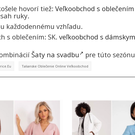
šele hovorí tiež:
Veľkoobchod s oblečením
sah ruky.
mu každodennému vzhľadu.
ch s oblečením: SK.
veľkoobchod s dámsky
 kombinácií
Šaty na svadbu
pre túto sezónu
rice.eu
Talianske Oblečenie Online Veľkoobchod