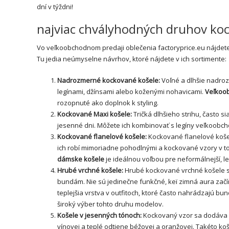
dní v týždni!
najviac chvályhodných druhov koc
Vo veľkoobchodnom predaji oblečenia factoryprice.eu nájdete
Tu jedia neúmyselne návrhov, ktoré nájdete v ich sortimente:
Nadrozmerné kockované košele:
Voľné a dlhšie nadro
legínami, džínsami alebo koženými nohavicami.
Veľkoo
rozopnuté ako doplnok k styling.
Kockované Maxi košele:
Tričká
dlhšieho strihu, často s
jesenné dni. Môžete ich kombinovať s
legíny veľkoobc
Kockované flanelové košele:
Kockované flanelové košel
ich robí mimoriadne pohodlnými a kockované vzory v t
dámske košele
je ideálnou voľbou pre neformálnejší, l
Hrubé vrchné košele:
Hrubé kockované vrchné košele s 
bundám. Nie sú jedinečne funkčné, keï zimná aura zač
teplejšia vrstva v outfitoch, ktoré často nahrádzajú bu
široký výber tohto druhu modelov.
Košele v jesenných tónoch:
Kockovaný vzor sa dodáva v
vínovej a teplé odtiene béžovej a oranžovej. Takéto koš