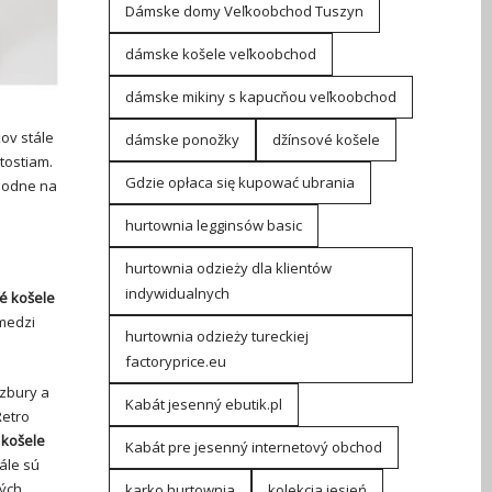
Dámske domy Veľkoobchod Tuszyn
dámske košele veľkoobchod
dámske mikiny s kapucňou veľkoobchod
kov stále
dámske ponožky
džínsové košele
tostiam.
Gdzie opłaca się kupować ubrania
chodne na
hurtownia legginsów basic
hurtownia odzieży dla klientów
indywidualnych
é košele
 medzi
hurtownia odzieży tureckiej
factoryprice.eu
vzbury a
Kabát jesenný ebutik.pl
Retro
 košele
Kabát pre jesenný internetový obchod
ále sú
ných
karko hurtownia
kolekcja jesień