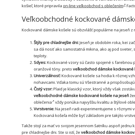
košieľ, ktoré pripravila
on-line veľkoobchod s oblečením
Facto
Veľkoobchodné kockované dámske 
Kockované dámske košele sú obzvlášť populárne na jeseň z n
Štýly pre chladnejšie dni:
Jeseň je obdobím roka, keï za
sa dá nosiť ako samostatná
mikina
, ako aj pod sveter,
teploty.
Sdyes:
Kockované vzory sú často spojené s farebnou pa
oranžové tóny. preto
veľkoobchod dámske kockované 
Univerzálnosť:
Kockované košele sa hodia k rôznej vzh
nohavicami. Vďaka tomu sú Všestranné a prispôsobujú 
Čistý vzor:
Plaid je klasický vzor, ktorý vždy však zostá
veľkoobchodné dámske kockované košele na jeseň
žen
oblečenia
vždy ponúka najvyššiu kvalitu a štýlové obl
Vvrstvenie:
Na jeseň radi experimentujeme s rôznymi vr
Kockovaná košeľa môže byť základom pre takýto vrstvený
Takže stojí za mať vo svojom jesennom šatníku aspoň jednu ko
pre chladnejšie dni. Ste si istí, že
veľkoobchod dámske kockov