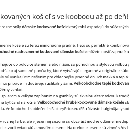
kovaných košieľ s veľkoobodu až po deň!
 rozne stýly
dámske kockované košele
ktorý robil aspadajú do súčasných
zmerné košele sú teraz mimoriadne pradné. Tieto sú perfektné kombinov
bchodné nadrozmerné kockované dámske košele
môžete nosiť zapnuté a
iahajúce do polovice stehien alebo nižšie, sú pohodlnou a štýlovou voľbou 
hod
ako aj samotné
pančuchy
, ktoré vytvárajú elegantné a originálne súbo
e sú vynikajúcim riešením pre chladnejšie jesenné dni. Ich mäkká a teplá
omto prípade im dodávajú rustikálny šarm.
Velkoobchodne teplé kockova
ežérny vzhľad.
golierom a veľkým zapínaním na gombíky sú skvelou alternatívou k trad
ína byť čand náročná.
Veľkoobchodné hrubé kockované dámske košele
sl
ndu. Veľkoobchod s oblečením FactoryPrice.eu (EE.
rõivaste hulgimüjadysp
 rôznej farbe, ale v jesennej sezóne sú obzvlášť módne odtiene hnedej, 
ele tvorili vyjadrujú atmosféru jesene. Na prelome jesene sú zimné vždy h