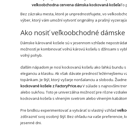
veľkoobchodna cervena dámska kockovaná košeľa
To 
Bez zázraku mesta, ktoré je unprednostňujete, vo veľkoobch
výber, ktorý vám umožní vytvoriť originálny a prašný vyzerajú
Ako nosiť veľkoobchodné dámske k
Dámske kárované košele sú v jesennom vzhľade nepostrádate
možností je kombinovať voľnú károvú košeľu s džínsami s vy
voľný pohyb.
ďalším nápadom je nosí kockovanú košeľu ako ľahkú bundu s
eleganciu a klasiku. Ak však dávate prednosť ležérnejšiemu 
topánkam. Je štýl, ktorý vyžarje nonšalanciu a slobodu. Žiadn
kockované košele z FactoryPrice.eu
V súlade s najnovšími tr
alebo sukňou. Toto je univerzálna možnosť pre rôzne vzdialeno
kockovaná košeľa s vlneným svetrom alebo vlneným kabátom, 
Pre bridlicu experimentovať a vytvárať si vlastný vzhľad
veľko
zdôrazniť svoj osobný štýl. Bez ohľadu na vaše preferencie, 
jesenné dni.