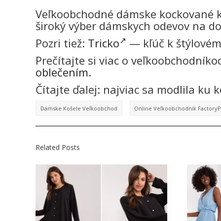
Veľkoobchodné dámske kockované ko
široký výber dámskych odevov na do
Pozri tiež:
Tricko
— kľúč k štýlové
Prečítajte si viac o veľkoobchodníko
oblečením
.
Čítajte ďalej: najviac sa modlila ku
Dámske Košele Veľkoobchod
Online Veľkoobchodník FactoryP
Related Posts