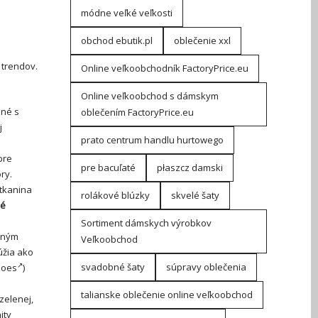
módne veľké veľkosti
obchod ebutik.pl
oblečenie xxl
 trendov.
Online veľkoobchodník FactoryPrice.eu
Online veľkoobchod s dámskym
ané s
oblečením FactoryPrice.eu
j
prato centrum handlu hurtowego
pre
pre bacuľaté
płaszcz damski
ry.
 tkanina
rolákové blúzky
skvelé šaty
né
Sortiment dámskych výrobkov
ičným
Veľkoobchod
úžia ako
svadobné šaty
súpravy oblečenia
does
)
talianske oblečenie online veľkoobchod
zelenej,
ity