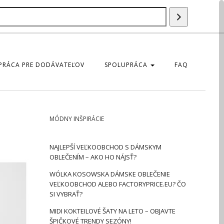
Szukaj
produktu
PRÁCA PRE DODÁVATEĽOV
SPOLUPRÁCA
FAQ
MÓDNY INŠPIRÁCIE
NAJLEPŠÍ VEĽKOOBCHOD S DÁMSKYM
OBLEČENÍM – AKO HO NÁJSŤ?
WÓLKA KOSOWSKA DÁMSKE OBLEČENIE
VEĽKOOBCHOD ALEBO FACTORYPRICE.EU? ČO
SI VYBRAŤ?
MIDI KOKTEILOVÉ ŠATY NA LETO – OBJAVTE
ŠPIČKOVÉ TRENDY SEZÓNY!