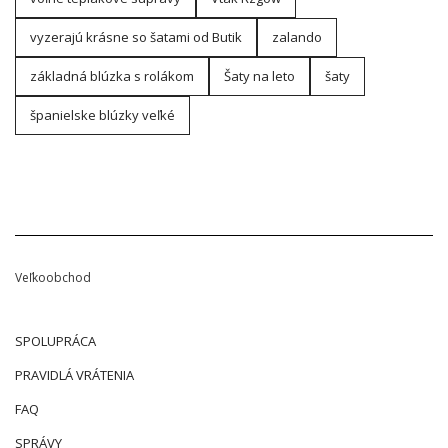
vyzerajú krásne so šatami od Butik
zalando
základná blúzka s rolákom
Šaty na leto
šaty
španielske blúzky veľké
Veľkoobchod
SPOLUPRÁCA
PRAVIDLÁ VRÁTENIA
FAQ
SPRÁVY