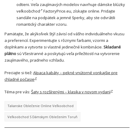
odtieni. Veľa zaujímavých modelov navrhuje
dámske blúzky
veľkoobchod
FactoryPrice.eu, získajte online. Pridajte
sandále na podpätek a jemné šperky, aby ste odvrátili
romantický charakter vzoru.
Pamätajte, že akýkoľvek štýl závisí od vášho individuálneho vkusu
a preferencií. Experimentujte s rôznymi farbami, vzormi a
doplnkami a vytvorte si vlastné jedinečné kombinácie.
Skladané
plátno
sú Všestranné a poskytujú veľa príležitostí na vytvorenie
zaujímavého, pradneho vzhľadu.
Preciajte si tiež:
Alpaca kabáty – pekné vnútorné vonkajšie pre
chladné počasie
Téma pre vás:
Šaty s rozšírenými – klasika v novom vydaní
Talianske Oblečenie Online Veľkoobchod
Veľkoobchod S Dámskym Oblečením Toruň