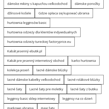
dámske mikiny s kapucňou veľkoobchod
dámske ponožky
džínsové košele
Gdzie opłaca się kupować ubrania
hurtownia legginsów basic
hurtownia odzieży dla klientów indywidualnych
hurtownia odzieży tureckiej factoryprice.eu
Kabát jesenný ebutik.pl
Kabát pre jesenný internetový obchod
karko hurtownia
kolekcja jesień
lacné dámske blúzky
lacné dámske kabelky veľkoobchod
lacné rolákové blúzky
lacné šaty
Lacné šaty pre moletky
lacné šaty z butiku
legginsy basic sklep internetowy
legginsy na co dzień
markowe ubrania
maxi šaty