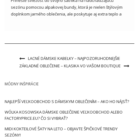
Prineste sviežosť do svojho šatníka na nadchádzajúcu
sezónu pomocou alpakovej bundy, ktorá je nielen štýlovým
doplnkom jarného oblečenia, ale poskytuje aj extra teplo a
pohodlie pri nosení. Objavte v našom článku prečo alpaková
bunda získava čoraz väčšiu popularitu v dámskej móde a aké
výhody prináša […]
LACNÉ DÁMSKE KABELKY – NAJPOZORUHODNEJŠIE
ZÁKLADNÉ OBLEČENIE – KLASIKA VO VAŠOM BOUTIQUE
MÓDNY INŠPIRÁCIE
NAJLEPŠÍ VEĽKOOBCHOD S DÁMSKYM OBLEČENÍM – AKO HO NÁJSŤ?
WÓLKA KOSOWSKA DÁMSKE OBLEČENIE VEĽKOOBCHOD ALEBO
FACTORYPRICE.EU? ČO SI VYBRAŤ?
MIDI KOKTEILOVÉ ŠATY NA LETO – OBJAVTE ŠPIČKOVÉ TRENDY
SEZÓNY!