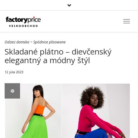
Szukaj
produktu
Toggl
Navig
Odzież damska
~
Spódnice plisowane
Skladané plátno – dievčenský
elegantný a módny štýl
12 júla 2023