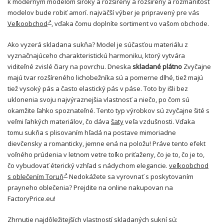
k moderným modelom široký a rozšírený a rozšírený a rozmanitosť
modelov bude robiť amorí. najväčší výber je pripravený pre vás
Veľkoobchod
, vďaka čomu doplníte sortiment vo vašom obchode.
Ako vyzerá skladana sukňa? Model je súčasťou materiálu z
vyznačnajúceho charakteristickú harmoniku, ktorý vytvára
viditeľné zvislé čiary na povrchu. Dneska
skladané plátno
Zvyčajne
majú tvar rozšíreného lichobežníka sú a pomerne dlhé, tiež majú
tiež vysoký pás a často elastický pás v páse. Toto by išli bez
uklonenia svoju najvýraznejšia vlastnosť a niečo, po čom sú
okamžite ľahko spoznateľné. Tento typ výrobkov sú zvyčajne šité s
veľmi ľahkých materiálov, čo dáva
šaty
veľa vzdušnosti. Vďaka
tomu sukňa s plisovaním hľadá na postave mimoriadne
dievčensky a romanticky, jemne ená na položu! Práve tento efekt
voľného prúdenia v letnom vetre toľko priťaženy, čo je to, čo je to,
čo vybudovať éterický vzhľad s nádychom elegancie.
veľkoobchod
s oblečením Toruň
Nedokážete sa vyrovnať s poskytovaním
prayneho oblečenia? Prejdite na online nakupovan na
FactoryPrice.eu!
Zhrnutie najdôležitejších vlastností skladaných sukní sú: