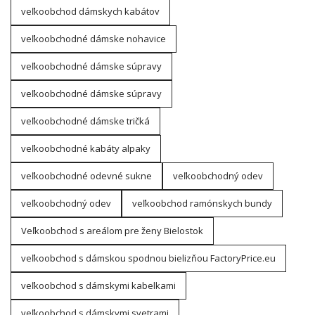
veľkoobchod dámskych kabátov
veľkoobchodné dámske nohavice
veľkoobchodné dámske súpravy
veľkoobchodné dámske súpravy
veľkoobchodné dámske tričká
veľkoobchodné kabáty alpaky
veľkoobchodné odevné sukne
veľkoobchodný odev
veľkoobchodný odev
veľkoobchod ramónskych bundy
Veľkoobchod s areálom pre ženy Bielostok
veľkoobchod s dámskou spodnou bielizňou FactoryPrice.eu
veľkoobchod s dámskymi kabelkami
veľkoobchod s dámskymi svetrami