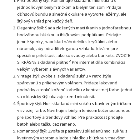
Príchodostný štýl: Kombinujte skladanú midi sukňu s
jednodňovým bielym tričkom a bielym tenisom. Pridajte
džínsovú bundu a slnečné
okuliare
a vytvorte ležérny, ale
štýlový vzhľad pre každý deň.
Elegantný štýl: Sada zložených maxi tkanín s jednofarebnou
hodvábnou blúzkou a ihličkovými podpätkami. Pridajte
jemné šperky, napríklad náhrdelník s kryštálmi alebo
náramok, aby odradili eleganciu vzhľadu. Ideálne pre
špeciálne príležitosti, ako sú svadby alebo bankets. ZVOĽTE
SI KRÁSNE
skladané plátno
Pre internet dňa kombinácia
veľkým výberom slávnych variantov.
Vintage štýl: Zvoľte si skladanú sukňu v retro štýle
spárovanú s priliehavým volánom. Pridajte lakované
podpätky a tenkú koženú kabelku v kontrastnej farbe. Jedná
sa o klasický štýl ukazuje trend minulosti.
Športový štýl: Nos skladanú mini sukňu s bavlneným tričkom
v sviežej farbe. Navrhuje s bielym tenisom koženou bundou
pre športový a trendový vzhľad. Pre praktickosť pridajte
batoh alebo tašku cez rameno.
Romantický štýl: Zvoľte si pastelovú skladanú midi sukňu s
kvetinovým vzorom a ladte s hladkou blúzkou v tmavšom