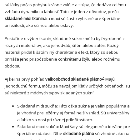
sú látky počas pohybu krásne zvlňje a stúpa, čo dodáva celému
vzhľadu dynamiku a ľahkosť. Toto je jeden z dôvodov, prečo
skladané midi tkanina
a maxi sú často vybrané pre špeciálne
príležitosti, ako sú noci alebo oslavy.
Pokiaľ ide o výber tkanín, skladané sukne môžu byť vyrobené z
rôznych materiálov, ako je hodváb, šifón alebo satén. Každý
materiál pridal k šatám iný charakter a efekt, ktorý so sebou
prináša jeho prispôsobenie conkrétému štýlu alebo ročnému
obdobiu.
Aj keï na prvý pohľad
veľkoobchod
skladané plátno
Majú
jednoduchú formu, môžu sa navzájom líšiť v určitých odtieňoch. Tu
sú niektoré z módnych typov skladaných sukní:
Skladaná midi sukňa: Táto džka sukne je veľmi populárna a
je vhodná pre ležérny aj formálnejší vzhľad. Sú univerzálny
a ľahko sa nosí pri rôznej príležitostiach.
Skladaná maxi sukňa:
Maxi šaty
sú elegantné a ideálne pre
špeciálne udalosti. Dlhe
skladané plátno
sú vhodné ako na