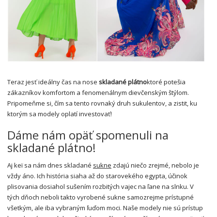
Teraz jesť ideálny čas na nose
skladané plátno
ktoré potešia
zákazníkov komfortom a fenomenálnym dievčenským štýlom.
Pripomeňme si, čím sa tento rovnaký druh sukulentov, a zistit, ku
ktorým sa modely oplatí investovať!
Dáme nám opäť spomenuli na
skladané plátno!
Aj keï sa nám dnes skladané
sukne
zdajú niečo zrejmé, nebolo je
vždy áno. Ich história siaha až do starovekého egypta, účinok
plisovania dosiahol sušením rozbitých vajec na ľane na slnku. V
tých dňoch neboli takto vyrobené sukne samozrejme prístupné
všetkým, ale iba vybraným ľuďom moci. Naše modely nie sú prístup