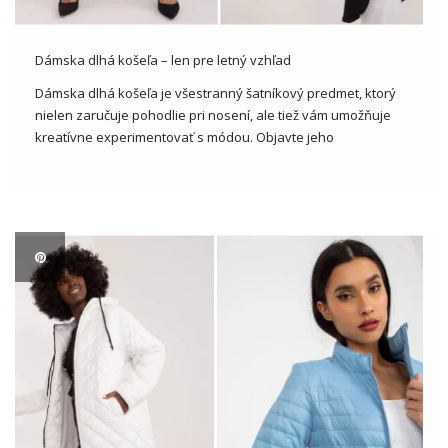
Dámska dlhá košeľa – len pre letný vzhľad
Dámska dlhá košeľa je všestranný šatníkový predmet, ktorý
nielen zaručuje pohodlie pri nosení, ale tiež vám umožňuje
kreatívne experimentovať s módou. Objavte jeho
všestrannosť a štýlové možnosti v ponuke veľkoobchodníkov
s oblečením! Dámska dlhá košeľa- ako sa dostala do
dámskeho šatníka? Dámska dlhá košeľa je […]