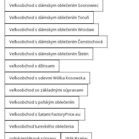
Veľkoobchod s dámskym oblečením Sosnowiec
Veľkoobchod s dámskym oblečením Toruň
Veľkoobchod s dámskym oblečením Wrocław
Veľkoobchod s dámskym oblečením Čenstochová
Veľkoobchod s dámskym oblečením Štetin
veľkoobchod s džínsami
Veľkoobchod s odevmi Wólka Kosowska
veľkoobchod so základnými súpravami
Veľkoobchod s poľským oblečením
Veľkoobchod s šatami FactoryPrice.eu
Veľkoobchod tureckého oblečenia
voľné teplákové súpravy
Vták Rzgów