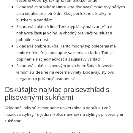
večerné večierky, tak aj na romantické rande.
Skladaná mini sukňa: Minisukne dodávajú mladistvý nádych
a sú ideálne pre letné dni. Ozaj perfektne s krátkymi
blúzkami a sandálmi.
Skladaná sukňa A-line: Tento typ látky má tvar „A“ a v
nohavice
časti je voľný. Je vhodný pre väčšinu siluet a
pohodlne sa nosí.
Skladaná ombre sukňa: Tento módny typ oblečenia má
ombre efekt, čo je postupne sa meniaca farba. Toto je
doplnenie šiat jedinečnosť a zaujímavý vzhľad.
Skladaná sukňa s kovovým povrchom:
Šaty
s kovovým
lemom sú ideálne na večerné výlety. Dodávajú štýlovú
eleganciu a priťahujú ostennosť.
Oskúšajte najviac praisevzhľad s
plisovanými sukňami
Skladané látky sú mimoriadne univerzálne a ponúkajú veľa
možností styling. Tu jedia nikoľko návrhov na styling s plisovanými
sukňami: