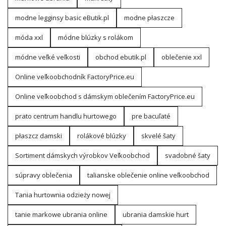
modne legginsy basic eButik.pl
modne płaszcze
móda xxl
módne blúzky s rolákom
módne veľké veľkosti
obchod ebutik.pl
oblečenie xxl
Online veľkoobchodník FactoryPrice.eu
Online veľkoobchod s dámskym oblečením FactoryPrice.eu
prato centrum handlu hurtowego
pre bacuľaté
płaszcz damski
rolákové blúzky
skvelé šaty
Sortiment dámskych výrobkov Veľkoobchod
svadobné šaty
súpravy oblečenia
talianske oblečenie online veľkoobchod
Tania hurtownia odzieży nowej
tanie markowe ubrania online
ubrania damskie hurt