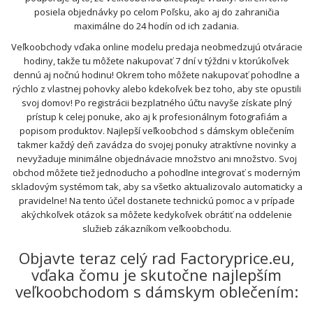
posiela objednávky po celom Poľsku, ako aj do zahraničia
maximálne do 24 hodín od ich zadania.
Veľkoobchody vďaka online modelu predaja neobmedzujú otváracie
hodiny, takže tu môžete nakupovať 7 dní v týždni v ktorúkoľvek
dennú aj nočnú hodinu! Okrem toho môžete nakupovať pohodlne a
rýchlo z vlastnej pohovky alebo kdekoľvek bez toho, aby ste opustili
svoj domov! Po registrácii bezplatného účtu navyše získate plný
prístup k celej ponuke, ako aj k profesionálnym fotografiám a
popisom produktov. Najlepší veľkoobchod s dámskym oblečením
takmer každý deň zavádza do svojej ponuky atraktívne novinky a
nevyžaduje minimálne objednávacie množstvo ani množstvo. Svoj
obchod môžete tiež jednoducho a pohodlne integrovať s moderným
skladovým systémom tak, aby sa všetko aktualizovalo automaticky a
pravidelne! Na tento účel dostanete technickú pomoc a v prípade
akýchkoľvek otázok sa môžete kedykoľvek obrátiť na oddelenie
služieb zákazníkom veľkoobchodu.
Objavte teraz celý rad Factoryprice.eu,
vďaka čomu je skutočne najlepším
veľkoobchodom s dámskym oblečením: