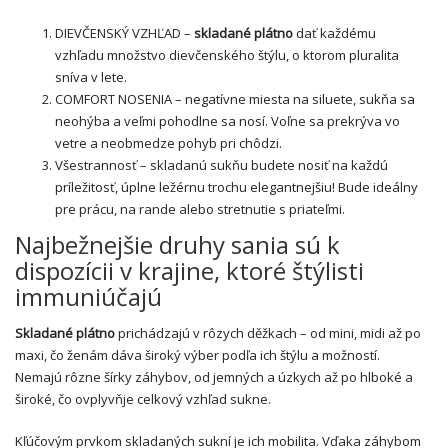
DIEVČENSKÝ VZHĽAD –
skladané plátno
dať každému
vzhľadu množstvo dievčenského štýlu, o ktorom pluralita
sníva v lete.
COMFORT NOSENIA – negatívne miesta na siluete, sukňa sa
neohýba a veľmi pohodlne sa nosí. Voľne sa prekrýva vo
vetre a neobmedze pohyb pri chôdzi.
Všestrannosť – skladanú sukňu budete nosiť na každú
príležitosť, úplne ležérnu trochu elegantnejšiu! Bude ideálny
pre prácu, na rande alebo stretnutie s priateľmi.
Najbežnejšie druhy sania sú k
dispozícii v krajine, ktoré štýlisti
immuniúčajú
Skladané plátno
prichádzajú v rôzych děžkach – od mini, midi až po
maxi, čo ženám dáva široký výber podľa ich štýlu a možností.
Nemajú rôzne šírky záhybov, od jemných a úzkych až po hlboké a
široké, čo ovplyvňje celkový vzhľad sukne.
Kľúčovým prvkom skladaných sukní je ich mobilita. Vďaka záhybom