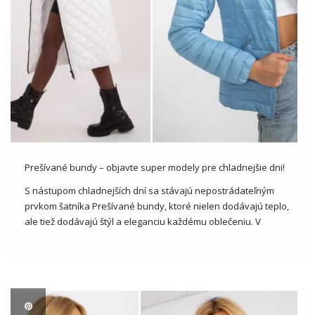
Prešívané bundy – objavte super modely pre chladnejšie dni!
S nástupom chladnejších dní sa stávajú nepostrádateľným
prvkom šatníka Prešívané bundy, ktoré nielen dodávajú teplo,
ale tiež dodávajú štýl a eleganciu každému oblečeniu. V
dnešnom článku sa pozrieme na rôzne prešívané bundy
dostupné v našom veľkoobchode s oblečením, objavíme
najnovšie trendy a vzory, ktoré vám […]