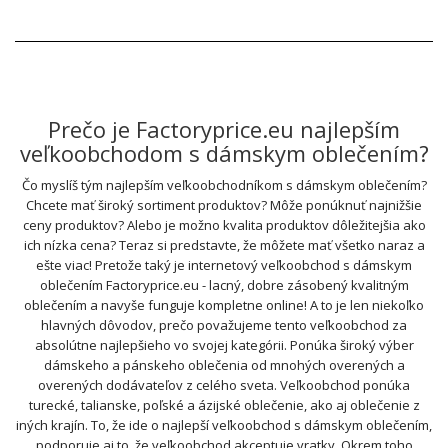
Prečo je Factoryprice.eu najlepším
veľkoobchodom s dámskym oblečením?
Čo myslíš tým najlepším veľkoobchodníkom s dámskym oblečením?
Chcete mať široký sortiment produktov? Môže ponúknuť najnižšie
ceny produktov? Alebo je možno kvalita produktov dôležitejšia ako
ich nízka cena? Teraz si predstavte, že môžete mať všetko naraz a
ešte viac! Pretože taký je internetový veľkoobchod s dámskym
oblečením Factoryprice.eu - lacný, dobre zásobený kvalitným
oblečením a navyše funguje kompletne online! A to je len niekoľko
hlavných dôvodov, prečo považujeme tento veľkoobchod za
absolútne najlepšieho vo svojej kategórii. Ponúka široký výber
dámskeho a pánskeho oblečenia od mnohých overených a
overených dodávateľov z celého sveta. Veľkoobchod ponúka
turecké, talianske, poľské a ázijské oblečenie, ako aj oblečenie z
iných krajín. To, že ide o najlepší veľkoobchod s dámskym oblečením,
podporuje aj to, že veľkoobchod akceptuje vratky. Okrem toho