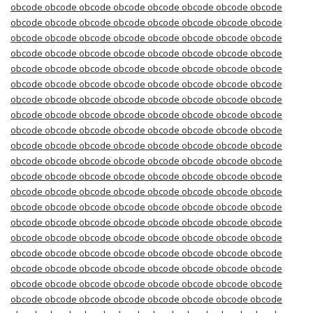
obcode obcode obcode obcode obcode obcode obcode obcode
obcode obcode obcode obcode obcode obcode obcode obcode
obcode obcode obcode obcode obcode obcode obcode obcode
obcode obcode obcode obcode obcode obcode obcode obcode
obcode obcode obcode obcode obcode obcode obcode obcode
obcode obcode obcode obcode obcode obcode obcode obcode
obcode obcode obcode obcode obcode obcode obcode obcode
obcode obcode obcode obcode obcode obcode obcode obcode
obcode obcode obcode obcode obcode obcode obcode obcode
obcode obcode obcode obcode obcode obcode obcode obcode
obcode obcode obcode obcode obcode obcode obcode obcode
obcode obcode obcode obcode obcode obcode obcode obcode
obcode obcode obcode obcode obcode obcode obcode obcode
obcode obcode obcode obcode obcode obcode obcode obcode
obcode obcode obcode obcode obcode obcode obcode obcode
obcode obcode obcode obcode obcode obcode obcode obcode
obcode obcode obcode obcode obcode obcode obcode obcode
obcode obcode obcode obcode obcode obcode obcode obcode
obcode obcode obcode obcode obcode obcode obcode obcode
obcode obcode obcode obcode obcode obcode obcode obcode