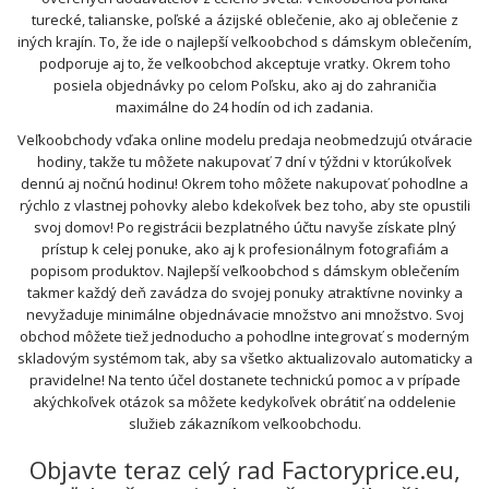
turecké, talianske, poľské a ázijské oblečenie, ako aj oblečenie z
iných krajín. To, že ide o najlepší veľkoobchod s dámskym oblečením,
podporuje aj to, že veľkoobchod akceptuje vratky. Okrem toho
posiela objednávky po celom Poľsku, ako aj do zahraničia
maximálne do 24 hodín od ich zadania.
Veľkoobchody vďaka online modelu predaja neobmedzujú otváracie
hodiny, takže tu môžete nakupovať 7 dní v týždni v ktorúkoľvek
dennú aj nočnú hodinu! Okrem toho môžete nakupovať pohodlne a
rýchlo z vlastnej pohovky alebo kdekoľvek bez toho, aby ste opustili
svoj domov! Po registrácii bezplatného účtu navyše získate plný
prístup k celej ponuke, ako aj k profesionálnym fotografiám a
popisom produktov. Najlepší veľkoobchod s dámskym oblečením
takmer každý deň zavádza do svojej ponuky atraktívne novinky a
nevyžaduje minimálne objednávacie množstvo ani množstvo. Svoj
obchod môžete tiež jednoducho a pohodlne integrovať s moderným
skladovým systémom tak, aby sa všetko aktualizovalo automaticky a
pravidelne! Na tento účel dostanete technickú pomoc a v prípade
akýchkoľvek otázok sa môžete kedykoľvek obrátiť na oddelenie
služieb zákazníkom veľkoobchodu.
Objavte teraz celý rad Factoryprice.eu,