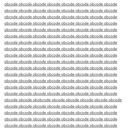
obcode obcode obcode obcode obcode obcode obcode obcode
obcode obcode obcode obcode obcode obcode obcode obcode
obcode obcode obcode obcode obcode obcode obcode obcode
obcode obcode obcode obcode obcode obcode obcode obcode
obcode obcode obcode obcode obcode obcode obcode obcode
obcode obcode obcode obcode obcode obcode obcode obcode
obcode obcode obcode obcode obcode obcode obcode obcode
obcode obcode obcode obcode obcode obcode obcode obcode
obcode obcode obcode obcode obcode obcode obcode obcode
obcode obcode obcode obcode obcode obcode obcode obcode
obcode obcode obcode obcode obcode obcode obcode obcode
obcode obcode obcode obcode obcode obcode obcode obcode
obcode obcode obcode obcode obcode obcode obcode obcode
obcode obcode obcode obcode obcode obcode obcode obcode
obcode obcode obcode obcode obcode obcode obcode obcode
obcode obcode obobcode obcode obcode obcode obcode obcode
obcode obcode obcode obcode obcode obcode obcode obcode
obcode obcode obcode obcode obcode obcode obcode obcode
obcode obcode obcode obcode obcode obcode obcode obcode
obcode obcode obcode obcode obcode obcode obcode obcode