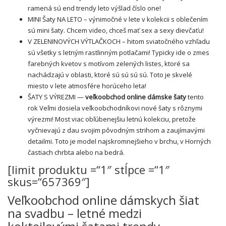
ramená sú end trendy leto výšlad číslo one!
MINI
Šaty NA LETO
– výnimočné v lete v kolekcii s oblečením
sú mini šaty. Chcem video, chceš mať sex a sexy dievčaťu!
V ZELENINOVÝCH VÝTLAČKOCH – hitom sviatočného vzhľadu
sú všetky s letným rastlinným potlačami! Typicky ide o zmes
farebných kvetov s motívom zelených listes, ktoré sa
nachádzajú v oblasti, ktoré sú sú sú sú. Toto je skvelé
miesto v lete atmosfére horúceho leta!
ŠATY S VÝREZMI —
veľkoobchod online dámske šaty
tento
rok Veľmi dosiela veľkoobchodníkovi nové šaty s rôznymi
výrezmi! Most viac obľúbenejšiu letnú kolekciu, pretože
vyčnievajú z dau svojim pôvodným strihom a zaujímavými
detailmi. Toto je model najskromnejšieho v brchu, v Horných
častiach chrbta alebo na bedrá.
[limit produktu =“1″ stĺpce =“1″
skus=“657369″]
Veľkoobchod online dámskych šiat
na svadbu – letné medzi