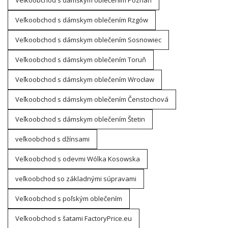
Veľkoobchod s dámskym oblečením Poznaň
Veľkoobchod s dámskym oblečením Rzgów
Veľkoobchod s dámskym oblečením Sosnowiec
Veľkoobchod s dámskym oblečením Toruň
Veľkoobchod s dámskym oblečením Wrocław
Veľkoobchod s dámskym oblečením Čenstochová
Veľkoobchod s dámskym oblečením Štetin
veľkoobchod s džínsami
Veľkoobchod s odevmi Wólka Kosowska
veľkoobchod so základnými súpravami
Veľkoobchod s poľským oblečením
Veľkoobchod s šatami FactoryPrice.eu