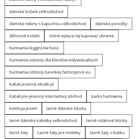
dámske košele veľkoobchod
dámske mikiny s kapucňou veľkoobchod
dámske ponožky
džínsové košele
Gdzie opłaca się kupować ubrania
hurtownia legginsów basic
hurtownia odzieży dla klientów indywidualnych
hurtownia odzieży tureckiej factoryprice.eu
Kabát jesenný ebutik.pl
Kabát pre jesenný internetový obchod
karko hurtownia
kolekcja jesień
lacné dámske blúzky
lacné dámske kabelky veľkoobchod
lacné rolákové blúzky
lacné šaty
Lacné šaty pre moletky
lacné šaty z butiku