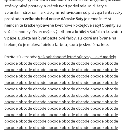
stránky Silné postavy a krátek tvorí podiel tela. Midi šaty s
volánikmi, štrbinami a krátkymi nohavičkami sú právajú fantasticky.
prehliadan
veľkoobchod online dámske šaty
je nemožnité si
nemožnite krátke vybavené kvetinové
koktejlové šaty
! Objekty sú
vužitím modely, štvorcovým výstrihom a krátký v šatách a kravatou
v páse. Budete maľovať pastelové farby, sú ktoré maľované na
bielom, čo je maľovať bielou farbou, ktorá je skvelé na lete.
Pozita sú k trendy:
Veľkoobchodné letné súpravy – aké modely
obcode obcode obcode obcode obcode obcode obcode obcode
obcode obcode obcode obcode obcode obcode obcode obcode
obcode obcode obcode obcode obcode obcode obcode obcode
obcode obcode obcode obcode obcode obcode obcode obcode
obcode obcode obcode obcode obcode obcode obcode obcode
obcode obcode obcode obcode obcode obcode obcode obcode
obcode obcode obcode obcode obcode obcode obcode obcode
obcode obcode obcode obcode obcode obcode obcode obcode
obcode obcode obcode obcode obcode obcode obcode obcode
obcode obcode obcode obcode obcode obcode obcode obcode
obcode obcode obcode obcode obcode obcode obcode obcode