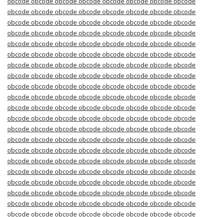
obcode obcode obcode obcode obcode obcode obcode obcode
obcode obcode obcode obcode obcode obcode obcode obcode
obcode obcode obcode obcode obcode obcode obcode obcode
obcode obcode obcode obcode obcode obcode obcode obcode
obcode obcode obcode obcode obcode obcode obcode obcode
obcode obcode obcode obcode obcode obcode obcode obcode
obcode obcode obcode obcode obcode obcode obcode obcode
obcode obcode obcode obcode obcode obcode obcode obcode
obcode obcode obcode obcode obcode obcode obcode obcode
obcode obcode obcode obcode obcode obcode obcode obcode
obcode obcode obcode obcode obcode obcode obcode obcode
obcode obcode obcode obcode obcode obcode obcode obcode
obcode obcode obcode obcode obcode obcode obcode obcode
obcode obcode obcode obcode obcode obcode obcode obcode
obcode obcode obcode obcode obcode obcode obcode obcode
obcode obcode obcode obcode obcode obcode obcode obcode
obcode obcode obcode obcode obcode obcode obcode obcode
obcode obcode obcode obcode obcode obcode obcode obcode
obcode obcode obcode obcode obcode obcode obcode obcode
obcode obcode obcode obcode obcode obcode obcode obcode
obcode obcode obcode obcode obcode obcode obcode obcode