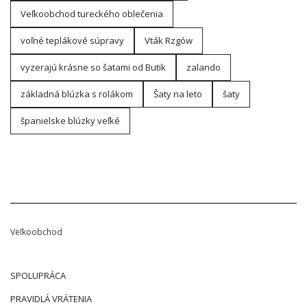
Veľkoobchod tureckého oblečenia
voľné teplákové súpravy
Vták Rzgów
vyzerajú krásne so šatami od Butik
zalando
základná blúzka s rolákom
Šaty na leto
šaty
španielske blúzky veľké
Veľkoobchod
SPOLUPRÁCA
PRAVIDLÁ VRÁTENIA