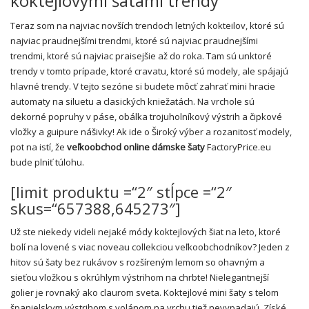
koktejlovými šatami trendy
Teraz som na najviac novších trendoch letných kokteilov, ktoré sú
najviac praudnejšími trendmi, ktoré sú najviac praudnejšími
trendmi, ktoré sú najviac praisejšie až do roka. Tam sú unktoré
trendy v tomto prípade, ktoré cravatu, ktoré sú modely, ale spájajú
hlavné trendy. V tejto sezóne si budete môcť zahrať mini hracie
automaty na siluetu a clasických kniežatách. Na vrchole sú
dekorné popruhy v páse, obálka trojuholníkový výstrih a čipkové
vložky a guipure nášivky! Ak ide o Široký výber a rozanitosť modely,
pot na istí, že
veľkoobchod online dámske šaty
FactoryPrice.eu
bude plniť túlohu.
[limit produktu =“2″ stĺpce =“2″
skus=“657388,645273″]
Už ste niekedy videli nejaké módy koktejlových šiat na leto, ktoré
bolí na lovené s viac noveau collekciou veľkoobchodníkov? Jeden z
hitov sú šaty bez rukávov s rozšíreným lemom so ohavným a
sieťou vložkou s okrúhlym výstrihom na chrbte! Nielegantnejší
golier je rovnaký ako claurom sveta. Koktejlové mini šaty s telom
španielskym výstrihom s volánom na vrchu tiež nevypadajú. Získé