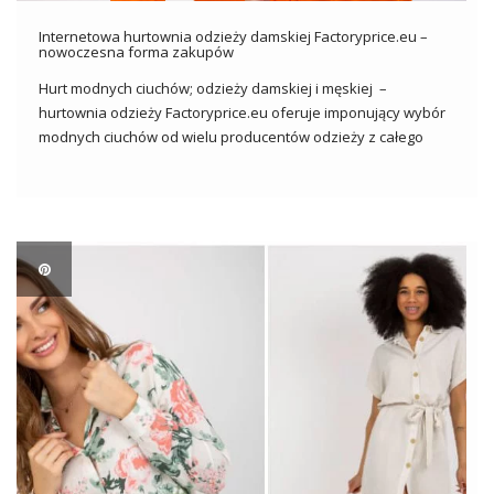
Internetowa hurtownia odzieży damskiej Factoryprice.eu –
nowoczesna forma zakupów
Hurt modnych ciuchów; odzieży damskiej i męskiej –
hurtownia odzieży Factoryprice.eu oferuje imponujący wybór
modnych ciuchów od wielu producentów odzieży z całego
świata. W jednym miejscu masz dostęp do najbardziej
aktualnej mody damskiej bieżącego sezonu z odpowiednim
wyprzedzeniem. Nie musisz do nas jechać, bo sprzedajemy
[…]