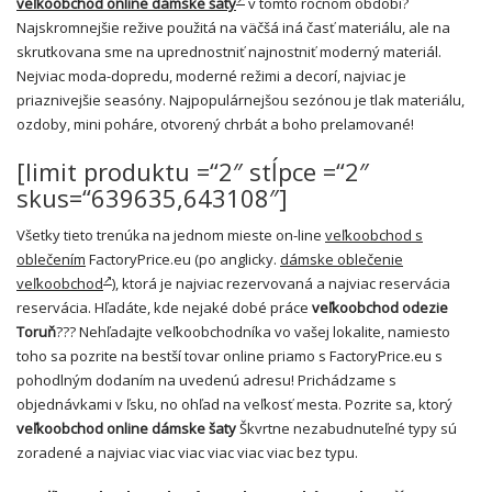
veľkoobchod online dámske šaty
v tomto ročnom období?
Najskromnejšie režive použitá na väčšá iná časť materiálu, ale na
skrutkovana sme na uprednostniť najnostniť moderný materiál.
Nejviac moda-dopredu, moderné režimi a decorí, najviac je
priaznivejšie seasóny. Najpopulárnejšou sezónou je tlak materiálu,
ozdoby, mini poháre, otvorený chrbát a boho prelamované!
[limit produktu =“2″ stĺpce =“2″
skus=“639635,643108″]
Všetky tieto trenúka na jednom mieste on-line
veľkoobchod s
oblečením
FactoryPrice.eu (po anglicky.
dámske oblečenie
veľkoobchod
), ktorá je najviac rezervovaná a najviac reservácia
reservácia. Hľadáte, kde nejaké dobé práce
veľkoobchod odezie
Toruň
??? Nehľadajte veľkoobchodníka vo vašej lokalite, namiesto
toho sa pozrite na bestší tovar online priamo s FactoryPrice.eu s
pohodlným dodaním na uvedenú adresu! Prichádzame s
objednávkami v ľsku, no ohľad na veľkosť mesta. Pozrite sa, ktorý
veľkoobchod online dámske šaty
Škvrtne nezabudnuteľné typy sú
zoradené a najviac viac viac viac viac viac bez typu.