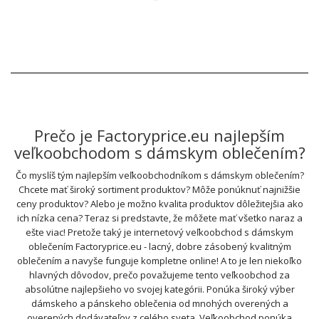
Prečo je Factoryprice.eu najlepším
veľkoobchodom s dámskym oblečením?
Čo myslíš tým najlepším veľkoobchodníkom s dámskym oblečením?
Chcete mať široký sortiment produktov? Môže ponúknuť najnižšie
ceny produktov? Alebo je možno kvalita produktov dôležitejšia ako
ich nízka cena? Teraz si predstavte, že môžete mať všetko naraz a
ešte viac! Pretože taký je internetový veľkoobchod s dámskym
oblečením Factoryprice.eu - lacný, dobre zásobený kvalitným
oblečením a navyše funguje kompletne online! A to je len niekoľko
hlavných dôvodov, prečo považujeme tento veľkoobchod za
absolútne najlepšieho vo svojej kategórii. Ponúka široký výber
dámskeho a pánskeho oblečenia od mnohých overených a
overených dodávateľov z celého sveta. Veľkoobchod ponúka