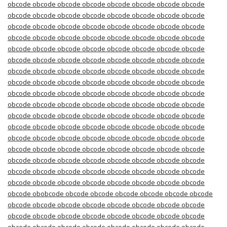
obcode obcode obcode obcode obcode obcode obcode obcode
obcode obcode obcode obcode obcode obcode obcode obcode
obcode obcode obcode obcode obcode obcode obcode obcode
obcode obcode obcode obcode obcode obcode obcode obcode
obcode obcode obcode obcode obcode obcode obcode obcode
obcode obcode obcode obcode obcode obcode obcode obcode
obcode obcode obcode obcode obcode obcode obcode obcode
obcode obcode obcode obcode obcode obcode obcode obcode
obcode obcode obcode obcode obcode obcode obcode obcode
obcode obcode obcode obcode obcode obcode obcode obcode
obcode obcode obcode obcode obcode obcode obcode obcode
obcode obcode obcode obcode obcode obcode obcode obcode
obcode obcode obcode obcode obcode obcode obcode obcode
obcode obcode obcode obcode obcode obcode obcode obcode
obcode obcode obcode obcode obcode obcode obcode obcode
obcode obcode obcode obcode obcode obcode obcode obcode
obcode obcode obcode obcode obcode obcode obcode obcode
obcode obobcode obcode obcode obcode obcode obcode obcode
obcode obcode obcode obcode obcode obcode obcode obcode
obcode obcode obcode obcode obcode obcode obcode obcode