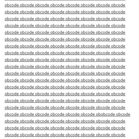
obcode obcode obcode obcode obcode obcode obcode obcode
obcode obcode obcode obcode obcode obcode obcode obcode
obcode obcode obcode obcode obcode obcode obcode obcode
obcode obcode obcode obcode obcode obcode obcode obcode
obcode obcode obcode obcode obcode obcode obcode obcode
obcode obcode obcode obcode obcode obcode obcode obcode
obcode obcode obcode obcode obcode obcode obcode obcode
obcode obcode obcode obcode obcode obcode obcode obcode
obcode obcode obcode obcode obcode obcode obcode obcode
obcode obcode obcode obcode obcode obcode obcode obcode
obcode obcode obcode obcode obcode obcode obcode obcode
obcode obcode obcode obcode obcode obcode obcode obcode
obcode obcode obcode obcode obcode obcode obcode obcode
obcode obcode obcode obcode obcode obcode obcode obcode
obcode obcode obcode obcode obcode obcode obcode obcode
obcode obcode obcode obcode obcode obcode obcode obcode
obcode obcode obcode obcode obcode obcode obobcode obcode
obcode obcode obcode obcode obcode obcode obcode obcode
obcode obcode obcode obcode obcode obcode obcode obcode
obcode obcode obcode obcode obcode obcode obcode obcode