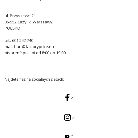
ul. Przyszłości 21,
05-552 Łazy (k. Warszawy)
POĽSKO
tel.: 601 547 740
mail: hurt@factoryprice.eu
otvorené po – pi od 8:00 do 19:00
Nájdete nás na sociálnych sieťach: