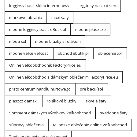
legginsy basic sklep internetowy
legginsy na co dzień
markowe ubrania
maxi šaty
modne legginsy basic eButik.pl
modne płaszcze
móda xxl
módne blúzky s rolákom
módne veľké veľkosti
obchod ebutik.pl
oblečenie xxl
Online veľkoobchodník FactoryPrice.eu
Online veľkoobchod s dámskym oblečením FactoryPrice.eu
prato centrum handlu hurtowego
pre bacuľaté
płaszcz damski
rolákové blúzky
skvelé šaty
Sortiment dámskych výrobkov Veľkoobchod
svadobné šaty
súpravy oblečenia
talianske oblečenie online veľkoobchod
Tania hurtownia odzieży nowej