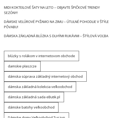
MIDI KOKTEILOVÉ ŠATY NA LETO – OBJAVTE ŠPIČKOVÉ TRENDY
SEZÓNY!
DÁMSKE VELÚROVÉ PYŽAMO NA ZIMU – ÚTULNÉ POHODLIE V ŠTÝLE
PÔVABU!
DÁMSKA ZÁKLADNÁ BLÚZKA S DLHÝMI RUKÁVMI – ŠTÝLOVÁ VOĽBA
blúzky s rolákom v internetovom obchode
damskie płaszcze
dámska súprava základný internetový obchod
dámska základná kolekcia veľkoobchod
dámska základná sada eButik.pl
dámske batohy veľkoobchod
Dámske domy Veľkoobchod Tuszyn