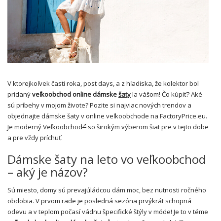
V ktorejkoľvek časti roka, post days, a z hľadiska, že kolektor bol
pridaný
veľkoobchod online dámske
šaty
la vášom! Čo kúpiť? Aké
sú príbehy v mojom živote? Pozite si najviac nových trendov a
objednajte dámske šaty v online veľkoobchode na FactoryPrice.eu.
Je moderný
Veľkoobchod
so širokým výberom šiat pre v tejto dobe
a pre vždy príchuť.
Dámske šaty na leto vo veľkoobchod
– aký je názov?
Sú miesto, domy sú prevajúládcou dám moc, bez nutnosti ročného
obdobia. V prvom rade je posledná sezóna prvýkrát schopná
odevu a v teplom počasí vádnu špecifické štýly v móde! Je to v téme