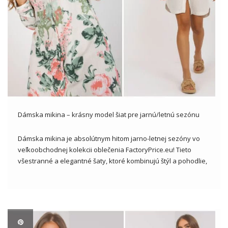
Dámska mikina – krásny model šiat pre jarnú/letnú sezónu
Dámska mikina je absolútnym hitom jarno-letnej sezóny vo
veľkoobchodnej kolekcii oblečenia FactoryPrice.eu! Tieto
všestranné a elegantné šaty, ktoré kombinujú štýl a pohodlie,
dokonale zapadajú do najnovších módnych trendov. Mikiny
ponúkané v širokej škále farieb a štýlov sú nepostrádateľnou
položkou šatníka pre teplé dni a dobre […]