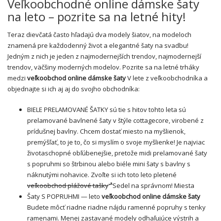
Veľkoobchodné online dámske šaty
na leto – pozrite sa na letné hity!
Teraz dievčatá často hľadajú dva modely šiatov, na modeloch
znamená pre každodenný život a elegantné šaty na svadbu!
Jedným z nich je jeden z najmodernejších trendov, najmodernejší
trendov, väčšiny moderných modelov. Pozrite sa na letné trháky
medzi
veľkoobchod online dámske šaty
V lete z veľkoobchodníka a
objednajte si ich aj aj do svojho obchodníka:
BIELE PRELAMOVANÉ ŠATKY sú tie s hitov tohto leta sú
prelamované bavlnené šaty v štýle cottagecore, virobené z
prídušnej bavlny. Chcem dostať miesto na myšlienok,
premýšľať, to je to, čo si myslím o svoje myšlienke! Je najviac
životaschopné obľúbenejšie, pretože midi prelamované šaty
s popruhmi so štrbinou alebo biéle
mini šaty
s bavlny s
náknutými
nohavice
. Zvoľte si ich toto leto pletené
veľkoobchod plážové tašky
Sedel na správnom! Miesta
Šaty S POPRUHMI — leto
veľkoobchod online dámske šaty
Budete môcť riadne riadne nájdu ramenné popruhy s tenky
ramenami. Menej zastavané modely odhaľujúce výstrih a