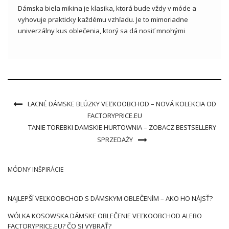
Dámska biela mikina je klasika, ktorá bude vždy v móde a
vyhovuje prakticky každému vzhľadu. Je to mimoriadne
univerzálny kus oblečenia, ktorý sa dá nosiť mnohými
rôznymi spôsobmi, v závislosti od príležitosti a osobného
vkusu. Od veľkoobchodníkov s oblečením nájdeme veľa
módnych variantov bielych dámskych […]
LACNÉ DÁMSKE BLÚZKY VEĽKOOBCHOD – NOVÁ KOLEKCIA OD
FACTORYPRICE.EU
TANIE TOREBKI DAMSKIE HURTOWNIA – ZOBACZ BESTSELLERY
SPRZEDAŻY
MÓDNY INŠPIRÁCIE
NAJLEPŠÍ VEĽKOOBCHOD S DÁMSKYM OBLEČENÍM – AKO HO NÁJSŤ?
WÓLKA KOSOWSKA DÁMSKE OBLEČENIE VEĽKOOBCHOD ALEBO
FACTORYPRICE.EU? ČO SI VYBRAŤ?