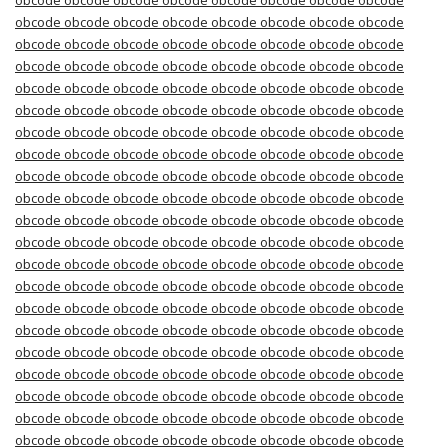
obcode obcode obcode obcode obcode obcode obcode obcode
obcode obcode obcode obcode obcode obcode obcode obcode
obcode obcode obcode obcode obcode obcode obcode obcode
obcode obcode obcode obcode obcode obcode obcode obcode
obcode obcode obcode obcode obcode obcode obcode obcode
obcode obcode obcode obcode obcode obcode obcode obcode
obcode obcode obcode obcode obcode obcode obcode obcode
obcode obcode obcode obcode obcode obcode obcode obcode
obcode obcode obcode obcode obcode obcode obcode obcode
obcode obcode obcode obcode obcode obcode obcode obcode
obcode obcode obcode obcode obcode obcode obcode obcode
obcode obcode obcode obcode obcode obcode obcode obcode
obcode obcode obcode obcode obcode obcode obcode obcode
obcode obcode obcode obcode obcode obcode obcode obcode
obcode obcode obcode obcode obcode obcode obcode obcode
obcode obcode obcode obcode obcode obcode obcode obcode
obcode obcode obcode obcode obcode obcode obcode obcode
obcode obcode obcode obcode obcode obcode obcode obcode
obcode obcode obcode obcode obcode obcode obcode obcode
obcode obcode obcode obcode obcode obcode obcode obcode
obcode obcode obcode obcode obcode obcode obcode obcode