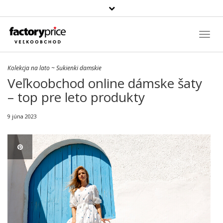
Szukaj
produktu
Toggl
Navig
Kolekcja na lato
~
Sukienki damskie
Veľkoobchod online dámske šaty
– top pre leto produkty
9 júna 2023