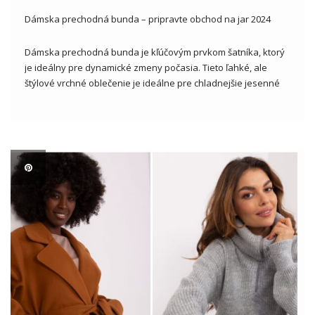
Dámska prechodná bunda – pripravte obchod na jar 2024
Dámska prechodná bunda je kľúčovým prvkom šatníka, ktorý
je ideálny pre dynamické zmeny počasia. Tieto ľahké, ale
štýlové vrchné oblečenie je ideálne pre chladnejšie jesenné
alebo jarné dni, ktoré sú neoddeliteľnou súčasťou sezónnej
módy. Vo veľkoobchodnej ponuke nájdeme rôzne návrhy na
stylingové bundy, ktoré umožňujú […]