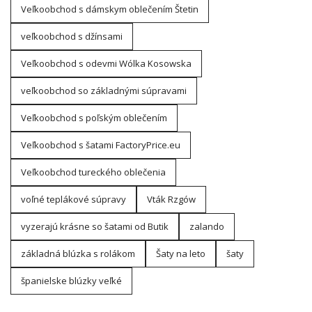
Veľkoobchod s dámskym oblečením Štetin
veľkoobchod s džínsami
Veľkoobchod s odevmi Wólka Kosowska
veľkoobchod so základnými súpravami
Veľkoobchod s poľským oblečením
Veľkoobchod s šatami FactoryPrice.eu
Veľkoobchod tureckého oblečenia
voľné teplákové súpravy
Vták Rzgów
vyzerajú krásne so šatami od Butik
zalando
základná blúzka s rolákom
Šaty na leto
šaty
španielske blúzky veľké