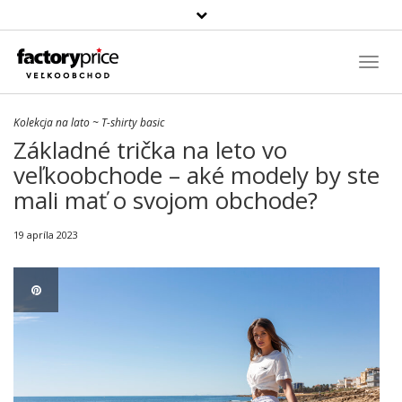
Szukaj
produktu
Toggl
Navig
Kolekcja na lato
~
T-shirty basic
Základné trička na leto vo
veľkoobchode – aké modely by ste
mali mať o svojom obchode?
19 apríla 2023