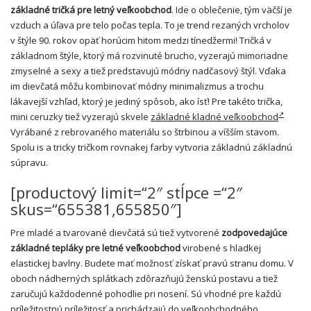
základné tričká pre letný veľkoobchod
. Ide o oblečenie, tým väčší je
vzduch a úľava pre telo počas tepla. To je trend rezaných vrcholov
v štýle 90. rokov opäť horúcim hitom medzi tínedžermi! Tričká v
základnom štýle, ktorý má rozvinuté brucho, vyzerajú mimoriadne
zmyselné a sexy a tiež predstavujú módny nadčasový štýl. Vďaka
im dievčatá môžu kombinovať módny minimalizmus a trochu
lákavejší vzhľad, ktorý je jediný spôsob, ako ísť! Pre takéto trička,
mini ceruzky tiež vyzerajú skvele
základné kladné veľkoobchod
Vyrábané z rebrovaného materiálu so štrbinou a víšším stavom.
Spolu is a tricky tričkom rovnakej farby vytvoria základnú základnú
súpravu.
[productový limit=“2″ stĺpce =“2″
skus=“655381,655850″]
Pre mladé a tvarované dievčatá sú tiež vytvorené
zodpovedajúce
základné tepláky pre letné veľkoobchod
virobené s hladkej
elastickej bavlny. Budete mať možnosť získať pravú stranu domu. V
oboch nádherných splátkach zdôrazňujú ženskú postavu a tiež
zaručujú každodenné pohodlie pri nosení. Sú vhodné pre každú
príležitostnú príležitosť a prichádzajú do veľkoobchodného