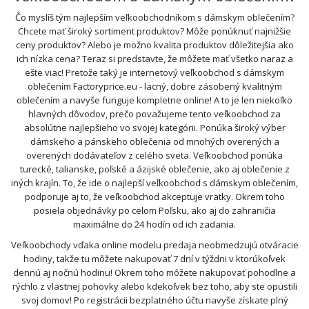
Čo myslíš tým najlepším veľkoobchodníkom s dámskym oblečením?
Chcete mať široký sortiment produktov? Môže ponúknuť najnižšie
ceny produktov? Alebo je možno kvalita produktov dôležitejšia ako
ich nízka cena? Teraz si predstavte, že môžete mať všetko naraz a
ešte viac! Pretože taký je internetový veľkoobchod s dámskym
oblečením Factoryprice.eu - lacný, dobre zásobený kvalitným
oblečením a navyše funguje kompletne online! A to je len niekoľko
hlavných dôvodov, prečo považujeme tento veľkoobchod za
absolútne najlepšieho vo svojej kategórii. Ponúka široký výber
dámskeho a pánskeho oblečenia od mnohých overených a
overených dodávateľov z celého sveta. Veľkoobchod ponúka
turecké, talianske, poľské a ázijské oblečenie, ako aj oblečenie z
iných krajín. To, že ide o najlepší veľkoobchod s dámskym oblečením,
podporuje aj to, že veľkoobchod akceptuje vratky. Okrem toho
posiela objednávky po celom Poľsku, ako aj do zahraničia
maximálne do 24 hodín od ich zadania.
Veľkoobchody vďaka online modelu predaja neobmedzujú otváracie
hodiny, takže tu môžete nakupovať 7 dní v týždni v ktorúkoľvek
dennú aj nočnú hodinu! Okrem toho môžete nakupovať pohodlne a
rýchlo z vlastnej pohovky alebo kdekoľvek bez toho, aby ste opustili
svoj domov! Po registrácii bezplatného účtu navyše získate plný