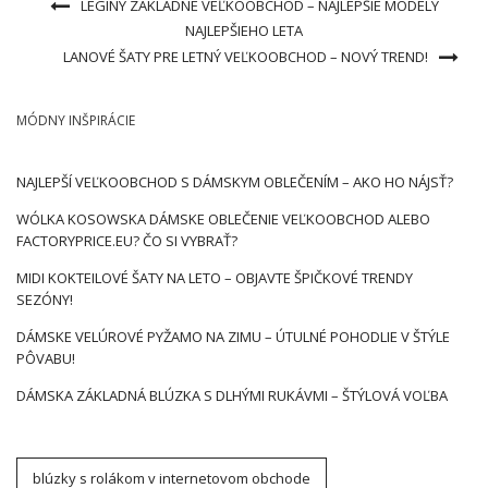
LEGÍNY ZÁKLADNÉ VEĽKOOBCHOD – NAJLEPŠIE MODELY
NAJLEPŠIEHO LETA
LANOVÉ ŠATY PRE LETNÝ VEĽKOOBCHOD – NOVÝ TREND!
MÓDNY INŠPIRÁCIE
NAJLEPŠÍ VEĽKOOBCHOD S DÁMSKYM OBLEČENÍM – AKO HO NÁJSŤ?
WÓLKA KOSOWSKA DÁMSKE OBLEČENIE VEĽKOOBCHOD ALEBO
FACTORYPRICE.EU? ČO SI VYBRAŤ?
MIDI KOKTEILOVÉ ŠATY NA LETO – OBJAVTE ŠPIČKOVÉ TRENDY
SEZÓNY!
DÁMSKE VELÚROVÉ PYŽAMO NA ZIMU – ÚTULNÉ POHODLIE V ŠTÝLE
PÔVABU!
DÁMSKA ZÁKLADNÁ BLÚZKA S DLHÝMI RUKÁVMI – ŠTÝLOVÁ VOĽBA
blúzky s rolákom v internetovom obchode