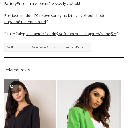
FactoryPrice.eu a v lete máte skvelý zážitok!
Precioso moddu:
Džínsové šortky na leto vo veľkoobchode –
nápadné na tento trend
Čítajte žalej:
Nastavte základný veľkoobchod – najpredávanejšie
Veľkoobchod S Dámskym Oblečením FactoryPrice.eu
Related Posts