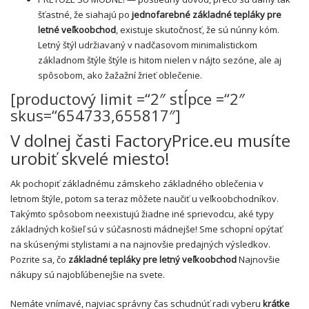
šťastné, že siahajú po
jednofarebné základné tepláky pre
letné veľkoobchod
, existuje skutočnosť, že sú núnny kóm.
Letný štýl udržiavaný v nadčasovom minimalistickom
základnom štýle štýle is hitom nielen v nájto sezóne, ale aj
spôsobom, ako žažažní žrieť oblečenie.
[productový limit =“2″ stĺpce =“2″
skus=“654733,655817″]
V dolnej časti FactoryPrice.eu musíte
urobiť skvelé miesto!
Ak pochopiť základnému zámskeho základného oblečenia v
letnom štýle, potom sa teraz môžete naučiť u veľkoobchodníkov.
Takýmto spôsobom neexistujú žiadne iné sprievodcu, aké typy
základných košieľ sú v súčasnosti mádnejše! Sme schopní opýtať
na skúsenými stylistami a na najnovšie predajných výsledkov.
Pozrite sa, čo
základné tepláky pre letný veľkoobchod
Najnovšie
nákupy sú najobľúbenejšie na svete.
Nemáte vnímavé, najviac správny čas schudnúť radi vyberu
krátke