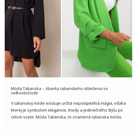
Móda Talianska – zbierky talianskeho oblečenia vo
veľkoobchode
V talianskej móde existuje určitá nepolapiteľná mágia, vďaka
ktorej je symbolom elegancie, triedy a jedinečného štýlu po
celom svete. Móda Talianska, to znamená talianska móda,
priťahuje pozornosť svojou rafinovanou estetikou,
dokonalým strihom a neprekonateľným zmyslom pre dizajn.
Vďaka tejto jedinečnej kombinácii tradície, inovácie a vášne