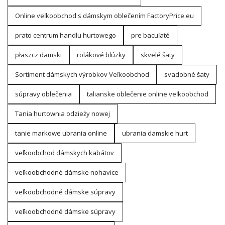
Online veľkoobchod s dámskym oblečením FactoryPrice.eu
prato centrum handlu hurtowego
pre bacuľaté
płaszcz damski
rolákové blúzky
skvelé šaty
Sortiment dámskych výrobkov Veľkoobchod
svadobné šaty
súpravy oblečenia
talianske oblečenie online veľkoobchod
Tania hurtownia odzieży nowej
tanie markowe ubrania online
ubrania damskie hurt
veľkoobchod dámskych kabátov
veľkoobchodné dámske nohavice
veľkoobchodné dámske súpravy
veľkoobchodné dámske súpravy