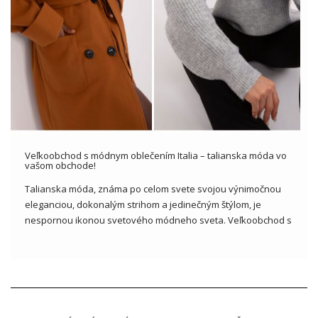
Veľkoobchod s módnym oblečením Italia – talianska móda vo
vašom obchode!
Talianska móda, známa po celom svete svojou výnimočnou
eleganciou, dokonalým strihom a jedinečným štýlom, je
nespornou ikonou svetového módneho sveta. Veľkoobchod s
oblečením Talianska móda Nie je to len kolekcia oblečenia, je
to skutočná cesta cez taliansky rímsky náčrt, ktorá
zákazníkom poskytuje prístup k najnovším […]