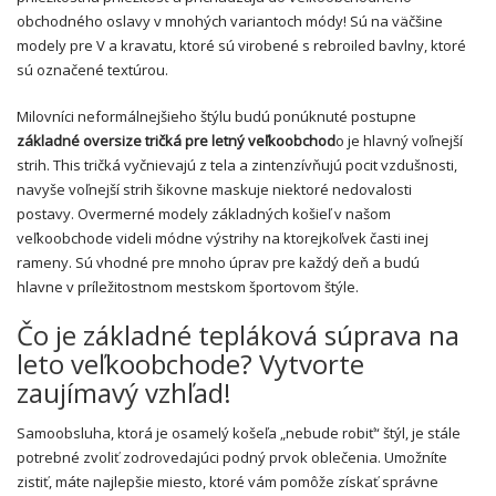
obchodného oslavy v mnohých variantoch módy! Sú na väčšine
modely pre V a kravatu, ktoré sú virobené s rebroiled bavlny, ktoré
sú označené textúrou.
Milovníci neformálnejšieho štýlu budú ponúknuté postupne
základné oversize tričká pre letný veľkoobchod
o je hlavný voľnejší
strih. This tričká vyčnievajú z tela a zintenzívňujú pocit vzdušnosti,
navyše voľnejší strih šikovne maskuje niektoré nedovalosti
postavy. Overmerné modely základných košieľ v našom
veľkoobchode videli módne výstrihy na ktorejkoľvek časti inej
rameny. Sú vhodné pre mnoho úprav pre každý deň a budú
hlavne v príležitostnom mestskom športovom štýle.
Čo je základné tepláková súprava na
leto veľkoobchode? Vytvorte
zaujímavý vzhľad!
Samoobsluha, ktorá je osamelý košeľa „nebude robiť“ štýl, je stále
potrebné zvoliť zodrovedajúci podný prvok oblečenia. Umožníte
zistiť, máte najlepšie miesto, ktoré vám pomôže získať správne