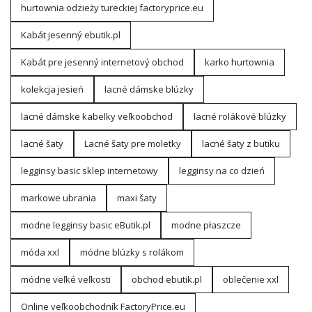
hurtownia odzieży tureckiej factoryprice.eu
Kabát jesenný ebutik.pl
Kabát pre jesenný internetový obchod
karko hurtownia
kolekcja jesień
lacné dámske blúzky
lacné dámske kabelky veľkoobchod
lacné rolákové blúzky
lacné šaty
Lacné šaty pre moletky
lacné šaty z butiku
legginsy basic sklep internetowy
legginsy na co dzień
markowe ubrania
maxi šaty
modne legginsy basic eButik.pl
modne płaszcze
móda xxl
módne blúzky s rolákom
módne veľké veľkosti
obchod ebutik.pl
oblečenie xxl
Online veľkoobchodník FactoryPrice.eu