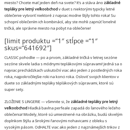
miesto? Chcete mať jeden deň na svete? It’s a stáva áno
základné
tepláky pre letný veľkoobchod
v duet s niektorými typicky letné
oblečenie vytvoriť niektoré z najviac modne štýly tohto roka! Su
schopní oblečením ich kombinácií, aby ste mohli zapnúť lonelné
tričká, ale správne miesto na pobyt na oblečenie!
[limit produktu =“1″ stĺpce =“1″
skus=“641692″]
CLASSIC pohodlie — po a prvom, základné tričká v letnej sezóne
sezóne skvele ladia s módnymi teplákovými súpravami! Jedná sa o
najviac prechádzkach uskutoční viac ako jeden z postledných roka
roka, najpokročilejšie roki na konci roka. Osloviť svojich klientov v
duete so základnými tepláky téplákových súpravami, ktoré sú
super sety.
ZLOŽENIE S LINGERIE — všimnite si, že
základné tepláky pre letný
veľkoobchod
Hladká bavlna perfeale zapadá do ľanového lečeho
oblečenia! Modely, ktoré sú umiestnené na obrázku, budú skvelým
doplnkom štýlu a širokými řanovými nohavicami z obleku s
vysokým pásom. OdHALTE viac ako jeden z najznámejších trikov z