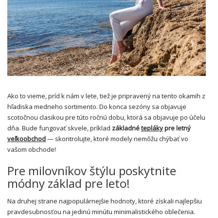
Ako to vieme, príd k nám v lete, tiež je pripravený na tento okamih z
hľadiska medneho sortimento. Do konca sezóny sa objavuje
scotočnou clasikou pre túto ročnú dobu, ktorá sa objavuje po účelu
dňa. Bude fungovať skvele, príklad
základné
tepláky
pre letný
veľkoobchod
— skontrolujte, ktoré modely nemôžu chýbať vo
vašom obchode!
Pre milovníkov štýlu poskytnite
módny základ pre leto!
Na druhej strane najpopulárnejšie hodnoty, ktoré získali najlepšiu
pravdesubnosťou na jedinú minútu minimalistického oblečenia.