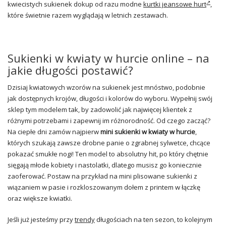
kwiecistych sukienek dokup od razu modne
kurtki jeansowe hurt
,
które świetnie razem wyglądają w letnich zestawach.
Sukienki w kwiaty w hurcie online – na
jakie długości postawić?
Dzisiaj kwiatowych wzorów na sukienek jest mnóstwo, podobnie
jak dostępnych krojów, długości i kolorów do wyboru. Wypełnij swój
sklep tym modelem tak, by zadowolić jak najwięcej klientek z
różnymi potrzebami i zapewnij im różnorodność. Od czego zacząć?
Na ciepłe dni zamów najpierw
mini sukienki w kwiaty w hurcie
,
których szukają zawsze drobne panie o zgrabnej sylwetce, chcące
pokazać smukłe nogi! Ten model to absolutny hit, po który chętnie
sięgają młode kobiety i nastolatki, dlatego musisz go koniecznie
zaoferować. Postaw na przykład na mini plisowane sukienki z
wiązaniem w pasie i rozkloszowanym dołem z printem w łączkę
oraz większe kwiatki.
Jeśli już jesteśmy przy
trendy
długościach na ten sezon, to kolejnym