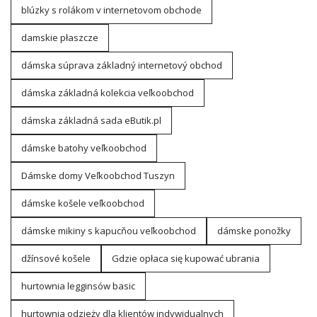
blúzky s rolákom v internetovom obchode
damskie płaszcze
dámska súprava základný internetový obchod
dámska základná kolekcia veľkoobchod
dámska základná sada eButik.pl
dámske batohy veľkoobchod
Dámske domy Veľkoobchod Tuszyn
dámske košele veľkoobchod
dámske mikiny s kapucňou veľkoobchod
dámske ponožky
džínsové košele
Gdzie opłaca się kupować ubrania
hurtownia legginsów basic
hurtownia odzieży dla klientów indywidualnych