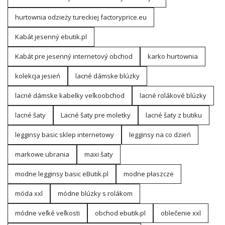
hurtownia odzieży tureckiej factoryprice.eu
Kabát jesenný ebutik.pl
Kabát pre jesenný internetový obchod
karko hurtownia
kolekcja jesień
lacné dámske blúzky
lacné dámske kabelky veľkoobchod
lacné rolákové blúzky
lacné šaty
Lacné šaty pre moletky
lacné šaty z butiku
legginsy basic sklep internetowy
legginsy na co dzień
markowe ubrania
maxi šaty
modne legginsy basic eButik.pl
modne płaszcze
móda xxl
módne blúzky s rolákom
módne veľké veľkosti
obchod ebutik.pl
oblečenie xxl