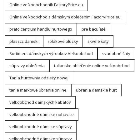
Online veľkoobchodník FactoryPrice.eu
Online veľkoobchod s dámskym oblečením FactoryPrice.eu
prato centrum handlu hurtowego
pre bacuľaté
płaszcz damski
rolákové blúzky
skvelé šaty
Sortiment dámskych výrobkov Veľkoobchod
svadobné šaty
súpravy oblečenia
talianske oblečenie online veľkoobchod
Tania hurtownia odzieży nowej
tanie markowe ubrania online
ubrania damskie hurt
veľkoobchod dámskych kabátov
veľkoobchodné dámske nohavice
veľkoobchodné dámske súpravy
veľkoobchodné dámske súpravy