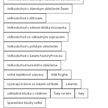
Veľkoobchod s dámskym oblečením Štetin
veľkoobchod s džínsami
Veľkoobchod s odevmi Wólka Kosowska
veľkoobchod so základnými súpravami
Veľkoobchod s poľským oblečením
Veľkoobchod s šatami FactoryPrice.eu
Veľkoobchod tureckého oblečenia
voľné teplákové súpravy
Vták Rzgów
vyzerajú krásne so šatami od Butik
zalando
základná blúzka s rolákom
Šaty na leto
šaty
španielske blúzky veľké