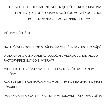
VEĽKOOBCHOD MIKINY 24H – NAJLEPŠIE STRIHY A MAĽOVAŤ
LETNÉ DVOJDIELNE SÚPRAVY S KOŠEĽOU VO VEĽKOOBCHOD –
POZRI NOVINKY AT FACTORYPRICE.EU
MÓDNY INŠPIRÁCIE
NAJLEPŠÍ VEĽKOOBCHOD S DÁMSKYM OBLEČENÍM – AKO HO NÁJSŤ?
WÓLKA KOSOWSKA DÁMSKE OBLEČENIE VEĽKOOBCHOD ALEBO
FACTORYPRICE.EU? ČO SI VYBRAŤ?
MIDI KOKTEILOVÉ ŠATY NA LETO – OBJAVTE ŠPIČKOVÉ TRENDY
SEZÓNY!
DÁMSKE VELÚROVÉ PYŽAMO NA ZIMU – ÚTULNÉ POHODLIE V ŠTÝLE
PÔVABU!
DÁMSKA ZÁKLADNÁ BLÚZKA S DLHÝMI RUKÁVMI – ŠTÝLOVÁ VOĽBA