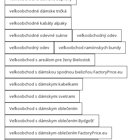
veľkoobchodné dámske tričká
veľkoobchodné kabáty alpaky
veľkoobchodné odevné sukne
veľkoobchodný odev
veľkoobchodný odev
veľkoobchod ramónskych bundy
Veľkoobchod s areálom pre ženy Bielostok
veľkoobchod s dámskou spodnou bielizňou FactoryPrice.eu
veľkoobchod s dámskymi kabelkami
veľkoobchod s dámskymi svetrami
Veľkoobchod s dámskym oblečením
Veľkoobchod s dámskym oblečením Bydgošt'
veľkoobchod s dámskym oblečením FactoryPrice.eu