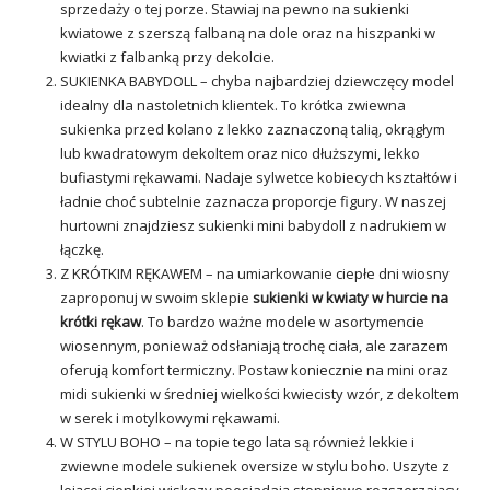
sprzedaży o tej porze. Stawiaj na pewno na sukienki
kwiatowe z szerszą falbaną na dole oraz na hiszpanki w
kwiatki z falbanką przy dekolcie.
SUKIENKA BABYDOLL – chyba najbardziej dziewczęcy model
idealny dla nastoletnich klientek. To krótka zwiewna
sukienka przed kolano z lekko zaznaczoną talią, okrągłym
lub kwadratowym dekoltem oraz nico dłuższymi, lekko
bufiastymi rękawami. Nadaje sylwetce kobiecych kształtów i
ładnie choć subtelnie zaznacza proporcje figury. W naszej
hurtowni znajdziesz sukienki mini babydoll z nadrukiem w
łączkę.
Z KRÓTKIM RĘKAWEM – na umiarkowanie ciepłe dni wiosny
zaproponuj w swoim sklepie
sukienki w kwiaty w hurcie na
krótki rękaw
. To bardzo ważne modele w asortymencie
wiosennym, ponieważ odsłaniają trochę ciała, ale zarazem
oferują komfort termiczny. Postaw koniecznie na mini oraz
midi sukienki w średniej wielkości kwiecisty wzór, z dekoltem
w serek i motylkowymi rękawami.
W STYLU BOHO – na topie tego lata są również lekkie i
zwiewne modele sukienek oversize w stylu boho. Uszyte z