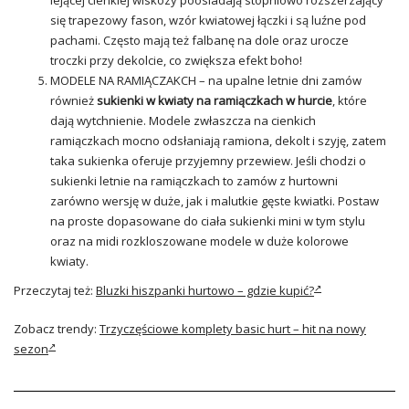
lejącej cienkiej wiskozy poosiadają stopniowo rozszerzający
się trapezowy fason, wzór kwiatowej łączki i są luźne pod
pachami. Często mają też falbanę na dole oraz urocze
troczki przy dekolcie, co zwiększa efekt boho!
MODELE NA RAMIĄCZAKCH – na upalne letnie dni zamów
również
sukienki w kwiaty na ramiączkach w hurcie
, które
dają wytchnienie. Modele zwłaszcza na cienkich
ramiączkach mocno odsłaniają ramiona, dekolt i szyję, zatem
taka sukienka oferuje przyjemny przewiew. Jeśli chodzi o
sukienki letnie na ramiączkach to zamów z hurtowni
zarówno wersję w duże, jak i malutkie gęste kwiatki. Postaw
na proste dopasowane do ciała sukienki mini w tym stylu
oraz na midi rozkloszowane modele w duże kolorowe
kwiaty.
Przeczytaj też:
Bluzki hiszpanki hurtowo – gdzie kupić?
Zobacz trendy:
Trzyczęściowe komplety basic hurt – hit na nowy
sezon