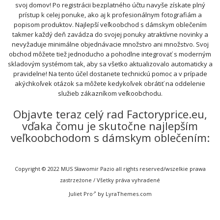
svoj domov! Po registrácii bezplatného účtu navyše získate plný
prístup k celej ponuke, ako aj k profesionálnym fotografiám a
popisom produktov. Najlepší veľkoobchod s dámskym oblečením
takmer každý deň zavádza do svojej ponuky atraktívne novinky a
nevyžaduje minimálne objednávacie množstvo ani množstvo. Svoj
obchod môžete tiež jednoducho a pohodlne integrovať s moderným
skladovým systémom tak, aby sa všetko aktualizovalo automaticky a
pravidelne! Na tento účel dostanete technickú pomoc a v prípade
akýchkoľvek otázok sa môžete kedykoľvek obrátiť na oddelenie
služieb zákazníkom veľkoobchodu.
Objavte teraz celý rad Factoryprice.eu,
vďaka čomu je skutočne najlepším
veľkoobchodom s dámskym oblečením:
Copyright © 2022 MUS Sławomir Pazio all rights reserved/wszelkie prawa
zastrzeżone / Všetky práva vyhradené
Juliet Pro
by LyraThemes.com