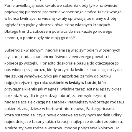
Panie uwielbiają nosić kwiatowe sukienki kiedy tylko na świecie
pojawią się pierwsze promienie wiosennego słońca. Nic dziwnego,
w końcu kwitnące na wiosnę kwiaty sprawiają, że mamy ochotę
oglądać ten piękny obrazek również na własnych kreacjach.
Dlatego trend z sukcesem powraca do nas każdego nowego
sezonu, a panie nigdy nie mają go dość!
Sukienki z kwiatowymi nadrukami są więc symbolem wiosennych
stylizacji, nadają paniom mnóstwo dziewczęcego powabu i
kobiecego wdzięku. Ponadto doskonale pasują do otaczającego
nas wiosną krajobrazu, kiedy przyroda kwitnie i budzi się do życia!
Nie szukaj wymówek, tylko jak najszybciej zamów do butiku
najpiękniejsze tego roku
sukienki w kwiaty w hurcie
, które
przyciągną klientki jak magnes. Właśnie teraz jest najlepszy okres
sprzedażowy dla tego rodzaju ubrań, zatem wykorzystaj
nadarzającą się okazję na zarobek. Największy wybór tego rodzaju
sukienek znajdziesz w hurtowni internetowej Factoryprice.eu,
która ostatnio zaliczyła nową dostawę atrakcyjnych modeli! Odkryj
najmodniejsze fasony takich kreacji i najlepsze detale i zdobienia,
a także stylowe rodzaje wzorów i modne połączenia kolorów. Do