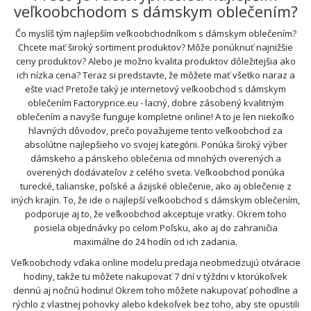
veľkoobchodom s dámskym oblečením?
Čo myslíš tým najlepším veľkoobchodníkom s dámskym oblečením?
Chcete mať široký sortiment produktov? Môže ponúknuť najnižšie
ceny produktov? Alebo je možno kvalita produktov dôležitejšia ako
ich nízka cena? Teraz si predstavte, že môžete mať všetko naraz a
ešte viac! Pretože taký je internetový veľkoobchod s dámskym
oblečením Factoryprice.eu - lacný, dobre zásobený kvalitným
oblečením a navyše funguje kompletne online! A to je len niekoľko
hlavných dôvodov, prečo považujeme tento veľkoobchod za
absolútne najlepšieho vo svojej kategórii. Ponúka široký výber
dámskeho a pánskeho oblečenia od mnohých overených a
overených dodávateľov z celého sveta. Veľkoobchod ponúka
turecké, talianske, poľské a ázijské oblečenie, ako aj oblečenie z
iných krajín. To, že ide o najlepší veľkoobchod s dámskym oblečením,
podporuje aj to, že veľkoobchod akceptuje vratky. Okrem toho
posiela objednávky po celom Poľsku, ako aj do zahraničia
maximálne do 24 hodín od ich zadania.
Veľkoobchody vďaka online modelu predaja neobmedzujú otváracie
hodiny, takže tu môžete nakupovať 7 dní v týždni v ktorúkoľvek
dennú aj nočnú hodinu! Okrem toho môžete nakupovať pohodlne a
rýchlo z vlastnej pohovky alebo kdekoľvek bez toho, aby ste opustili