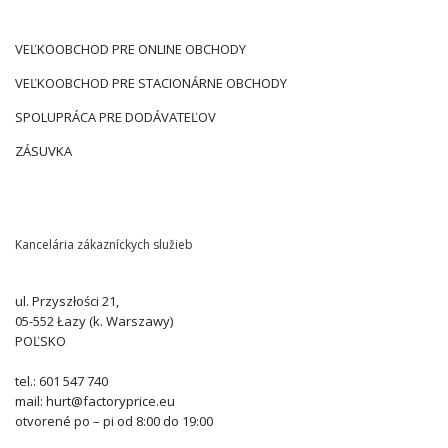
VEĽKOOBCHOD PRE ONLINE OBCHODY
VEĽKOOBCHOD PRE STACIONÁRNE OBCHODY
SPOLUPRÁCA PRE DODÁVATEĽOV
ZÁSUVKA
Kancelária zákazníckych služieb
ul. Przyszłości 21,
05-552 Łazy (k. Warszawy)
POĽSKO
tel.: 601 547 740
mail: hurt@factoryprice.eu
otvorené po – pi od 8:00 do 19:00