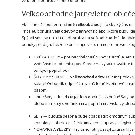
veľkoobchodníkov z tohto obdobia.
Veľkoobchodné jarné/letné oblečen
Ako sme už spomenuli
zimné veľkoobchod
Je to skvelý čas na
Price.eu ponúka veľa odevov z letných kolekcií, ktoré budú i
Spýtali sme sa na tohto odborníka na veľkoobchodné dodávky o
ponuky predaja. Takže skontrolujte v zozname, čo presne stoj
TRIČKÁ A TOPY – pre nadchádzajúcu novú jarnú a letn
vzdušnými modelmi topov. Stavte na vysoko kvalitné tri
tenkých popruhoch.
ŠORTKY A SUKNE —
veľkoobchod odevu
z letnej kolekc
sukne
! Odborník odporúča najmä letné kvetinové sukn
pásom.
Letné
šaty
— kolekcia jar-leto doplní aj vzdušné šaty o
alebo
mini šaty
s volánkami a popruhmi z viskózy alebo
SETY — budúca sezóna bude opäť patriť k módnym súprav
komplety s blúzkou a šortkami alebo súpravy s legínk
NOHAVICE A BLÚZKY – hit jarno-letných štylizácií sú kl