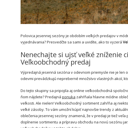
Polovica jesennej sezóny je obdobím veľkých predajov v mód
vyjednávania? Presvedčte sa sami a uvidíte, ako to vyzerá
Ve
Nenechajte si ujsť veľké zníženie 
Veľkoobchodný predaj
Výpredajná jesenná sezóna v odevnom priemysle nie je len 
odevmi prevádzkujú nepreberné množstvo vlastných akcií, kto
Do tejto skupiny sa pripojila aj online veľkoobchodná spoločn
ňom nájdete? Predajná
ponuka
zahŕňala hlavne módne oblečen
veľkosti. Ale nielen! Veľkoobchodný sortiment zahŕňa aj niekt
veľké zásoby. To vám umožní kúpiť najnovšie trendy z aktuál
oblečenia jesennej sezóny znamená, že v predaji je tiež veľa 
doplnenie sortimentu a prípravu obchodu na novú sezónu jar