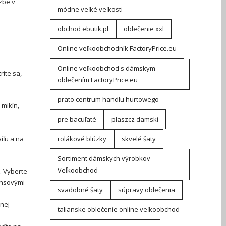
zbe v
módne veľké veľkosti
obchod ebutik.pl
oblečenie xxl
Online veľkoobchodník FactoryPrice.eu
Online veľkoobchod s dámskym
ite sa,
oblečením FactoryPrice.eu
prato centrum handlu hurtowego
mikín,
pre bacuľaté
płaszcz damski
íľu a na
rolákové blúzky
skvelé šaty
Sortiment dámskych výrobkov
Veľkoobchod
. Vyberte
ínsovými
svadobné šaty
súpravy oblečenia
nej
talianske oblečenie online veľkoobchod