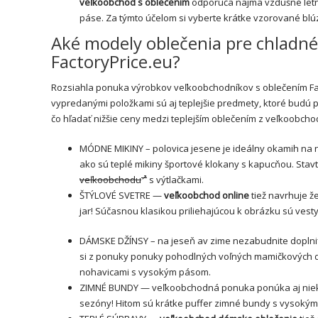
veľkoobchod s oblečením
odporúča najmä vzdušné letné
páse. Za týmto účelom si vyberte krátke vzorované blú
Aké modely oblečenia pre chladn
FactoryPrice.eu?
Rozsiahla ponuka výrobkov veľkoobchodníkov s oblečením Fa
vypredanými položkami sú aj teplejšie predmety, ktoré budú p
čo hľadať nižšie ceny medzi teplejším oblečením z veľkoobchodn
MÓDNE
MIKINY
– polovica jesene je ideálny okamih na
ako sú teplé mikiny športové klokany s kapucňou. Stav
veľkoobchodu
s výtlačkami.
ŠTÝLOVÉ SVETRE —
veľkoobchod online
tiež navrhuje ž
jar! Súčasnou klasikou priliehajúcou k obrázku sú vest
DÁMSKE DŽÍNSY – na jeseň av zime nezabudnite doplni
si z ponuky ponuky pohodlných voľných mamičkových dž
nohavicami s vysokým pásom.
ZIMNÉ BUNDY — veľkoobchodná ponuka ponúka aj niek
sezóny! Hitom sú krátke puffer zimné bundy s vysoký