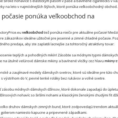
 široké nohavice s elastickým pásom v páse a bavlnené cigarillocks v vä
zky na leto v najmódnejších štýloch, ktoré ponúka veľkoobchodný obchod.
é počasie ponúka veľkoobchod na
ctoryPrice.eu
veľkoobchod
tiež ponúka niečo pre aktuálne počasie! Medzi
re zákazníkov ideálne užitočné pre jesenné a zimné chladné počasie. Pozr
ého predaja, aby ste zaplatili lacnejšie za tohtoročný atraktívny tovar:
 nosenie teplých a pohodlných mikín! Zásobte sa módnymi typmi dámskych 
te na útulné velúrové dámske mikiny a bavlnené vložky cez hlavu
mikiny z
enské a zaujímavé modely dámskych svetrov, ktoré sú ideálne pre túto chv
y s výstrihom do V, pevné tenké roláky bez rukávov a voľné svetre.
ť zásobu módnych dámskych džínsov, ktoré dokonale zapadajú do úpletu
ínsových nohavíc so širšími nohami a klasickými ženskými chudými fit dž
oľko druhov dámskych zimných bund, ktoré zodpovedajú trendom aktuál
m golierom namiesto kapucne a pripevnené západkami.