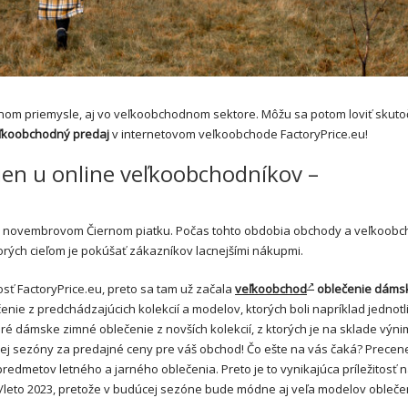
nom priemysle, aj vo veľkoobchodnom sektore. Môžu sa potom loviť skut
ľkoobchodný predaj
v internetovom veľkoobchode FactoryPrice.eu!
cien u online veľkoobchodníkov –
o novembrovom Čiernom piatku. Počas tohto obdobia obchody a veľkoobch
rých cieľom je pokúšať zákazníkov lacnejšími nákupmi.
osť FactoryPrice.eu, preto sa tam už začala
veľkoobchod
oblečenie
dáms
ie z predchádzajúcich kolekcií a modelov, ktorých boli napríklad jednotl
oré dámske zimné oblečenie z novších kolekcií, z ktorých je na sklade výn
nej sezóny za predajné ceny pre váš obchod! Čo ešte na vás čaká? Precen
predmetov letného a jarného oblečenia. Preto je to vynikajúca príležitosť 
/leto 2023, pretože v budúcej sezóne bude módne aj veľa modelov obleče