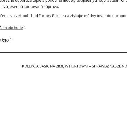
 dôrazne odporúča teplé a pohodlné modely dvojdielnych súprav žien. Ch
týlovú jesennú kockovanú súpravu.
ečenia vo veľkoobchod Factory Price.eu a získajte módny tovar do obchod
ašom obchode
e typy
D
KOLEKCJA BASIC NA ZIMĘ W HURTOWNI – SPRAWDŹ NASZE N