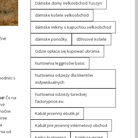
Dámske domy Veľkoobchod Tuszyn
dámske košele veľkoobchod
dámske mikiny s kapucňou veľkoobchod
očné
dámske ponožky
džínsové košele
Gdzie opłaca się kupować ubrania
hurtownia legginsów basic
hurtownia odzieży dla klientów
odníci s
indywidualnych
hurtownia odzieży tureckiej
ke
! Čo na
factoryprice.eu
ivé
imočne
Kabát jesenný ebutik.pl
enie
na
Kabát pre jesenný internetový obchod
nia od
karko hurtownia
kolekcja jesień