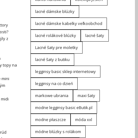
lacné dámske blúzky
lacné dámske kabelky veľkoobchod
ctory
osti?
lacné rolákové blúzky
lacné šaty
ýly z
Lacné šaty pre moletky
a
lacné šaty z butiku
y topy na
legginsy basic sklep internetowy
é
mini
legginsy na co dzień
kým
markowe ubrania
maxi šaty
 midi
modne legginsy basic eButik.pl
modne płaszcze
móda xxl
módne blúzky s rolákom
Prúd