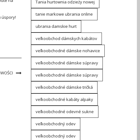
oďte na
Tania hurtownia odzieży nowej
tanie markowe ubrania online
u úspory!
ubrania damskie hurt
veľkoobchod dámskych kabátov
veľkoobchodné dámske nohavice
veľkoobchodné dámske súpravy
OWOŚCI
veľkoobchodné dámske súpravy
veľkoobchodné dámske tričká
veľkoobchodné kabáty alpaky
veľkoobchodné odevné sukne
veľkoobchodný odev
veľkoobchodný odev