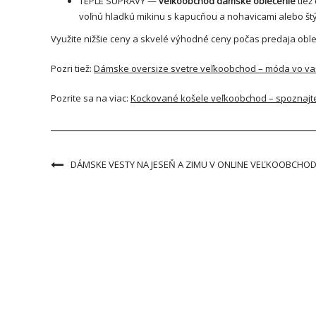
TEPLÉ SÚPRAVY —
veľkoobchod
dámske oblečenie
tiež
voľnú hladkú mikinu s kapucňou a nohavicami alebo š
Využite nižšie ceny a skvelé výhodné ceny počas predaja obl
Pozri tiež:
Dámske oversize svetre veľkoobchod – móda vo v
Pozrite sa na viac:
Kockované košele veľkoobchod – spoznajt
DÁMSKE VESTY NA JESEŇ A ZIMU V ONLINE VEĽKOOBCHO