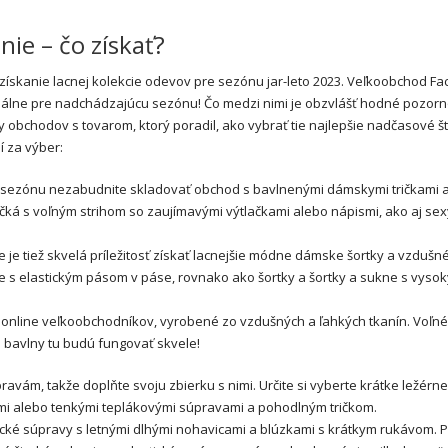
ie – čo získať?
 získanie lacnej kolekcie odevov pre sezónu jar-leto 2023. Veľkoobchod Fa
deálne pre nadchádzajúcu sezónu! Čo medzi nimi je obzvlášť hodné pozorn
bchodov s tovarom, ktorý poradil, ako vybrať tie najlepšie nadčasové št
í za výber:
ú sezónu nezabudnite skladovať obchod s bavlnenými dámskymi tričkami 
čká s voľným strihom so zaujímavými výtlačkami alebo nápismi, ako aj sex
ie je tiež skvelá príležitosť získať lacnejšie módne dámske šortky a vzdušn
e s elastickým pásom v páse, rovnako ako šortky a šortky a sukne s vyso
d online veľkoobchodníkov, vyrobené zo vzdušných a ľahkých tkanín. Voľné
 bavlny tu budú fungovať skvele!
ám, takže doplňte svoju zbierku s nimi. Určite si vyberte krátke ležérne
ami alebo tenkými teplákovými súpravami a pohodlným tričkom.
asické súpravy s letnými dlhými nohavicami a blúzkami s krátkym rukávom. 