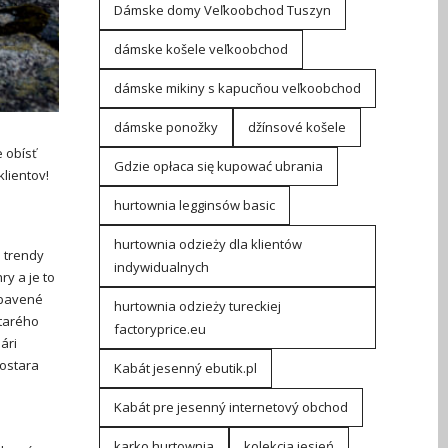
Dámske domy Veľkoobchod Tuszyn
dámske košele veľkoobchod
dámske mikiny s kapucňou veľkoobchod
dámske ponožky
džínsové košele
 obísť
Gdzie opłaca się kupować ubrania
lientov!
hurtownia legginsów basic
hurtownia odzieży dla klientów
e trendy
indywidualnych
ry a je to
ybavené
hurtownia odzieży tureckiej
starého
factoryprice.eu
ári
postara
Kabát jesenný ebutik.pl
Kabát pre jesenný internetový obchod
karko hurtownia
kolekcja jesień