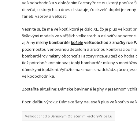
veľkoobchodníka s oblečením FactoryPrice.eu, ktorý ponúka Ši
dievčat, o ktorých sa dnes diskutuje, čo skvelé doplní jesenný
farieb, vzorov a veľkostí.
Vesnite si, že má veľkosť, ktorá je číslo XL, čo je plus veľkos
štýlovými models vo väčšších veľkostach a osloviť viac poten
aj ženy
mikiny bombardér
košele
veľkoobchod z značky rue P
pozornosťou venovanou detailom a zručnou kombináciou fran
bombardérov mikiny obconciť s FactoryPrice.eu tiež do hodia
tiež potrebné kombinovať teplý bombardér mikiny s montážov
dámskymi teplákmi. Vyťažte maximum s nadchádzajúcou jesenn
veľkoobchodníka.
Zostaňte aktuálne:
Dámske bavlnené legíny v jesennom vzhľ
Pozri ďalšiu výroku:
Dámske šaty na jeseň plus veľkosť vo veľ
Veľkoobchod S Dámskym Oblečením FactoryPrice.eu