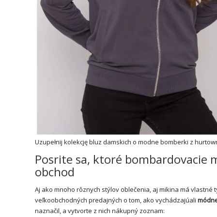
Uzupełnij kolekcję bluz damskich o modne bomberki z hurtown
Posrite sa, ktoré bombardovacie m
obchod
Aj ako mnoho rôznych stýlov oblečenia, aj mikina má vlastné 
veľkoobchodných predajných o tom, ako vychádzajúali
módn
naznačil, a vytvorte z nich nákupný zoznam: