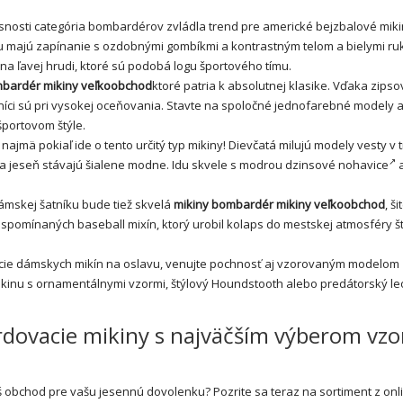
i categória bombardérov zvládla trend pre americké bejzbalové miki
u majú zapínanie s ozdobnými gombíkmi a kontrastným telom a bielymi r
na ľavej hrudi, ktoré sú podobá logu športového tímu.
mbardér mikiny veľkoobchod
ktoré patria k absolutnej klasike. Vďaka zips
azníci sú pri vysokej oceňovania. Stavte na spoločné jednofarebné modely 
portovom štýle.
ajmä pokiaľ ide o tento určitý typ mikiny! Dievčatá milujú modely vesty v 
na jeseň stávajú šialene modne. Idu skvele s modrou
dzinsové nohavice
mskej šatníku bude tiež skvelá
mikiny bombardér mikiny veľkoobchod
, ši
 spomínaných baseball mixín, ktorý urobil kolaps do mestskej atmosféry št
ie dámskych mikín na oslavu, venujte pochnosť aj vzorovaným modelom
ikinu s ornamentálnymi vzormi, štýlový Houndstooth alebo predátorský le
ovacie mikiny s najväčším výberom vzo
obchod pre vašu jesennú dovolenku? Pozrite sa teraz na sortiment z onl