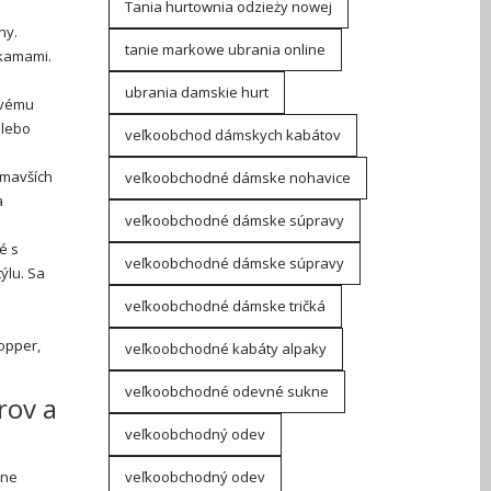
Tania hurtownia odzieży nowej
ny.
tanie markowe ubrania online
ukamami.
ubrania damskie hurt
ovému
alebo
veľkoobchod dámskych kabátov
tmavších
veľkoobchodné dámske nohavice
a
veľkoobchodné dámske súpravy
té s
veľkoobchodné dámske súpravy
ýlu. Sa
veľkoobchodné dámske tričká
opper,
veľkoobchodné kabáty alpaky
veľkoobchodné odevné sukne
rov a
veľkoobchodný odev
ine
veľkoobchodný odev