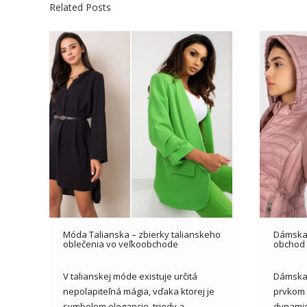
Related Posts
Móda Talianska – zbierky talianskeho
Dámska 
oblečenia vo veľkoobchode
obchod 
V talianskej móde existuje určitá
Dámska
nepolapiteľná mágia, vďaka ktorej je
prvkom š
symbolom elegancie, triedy a
dynamic