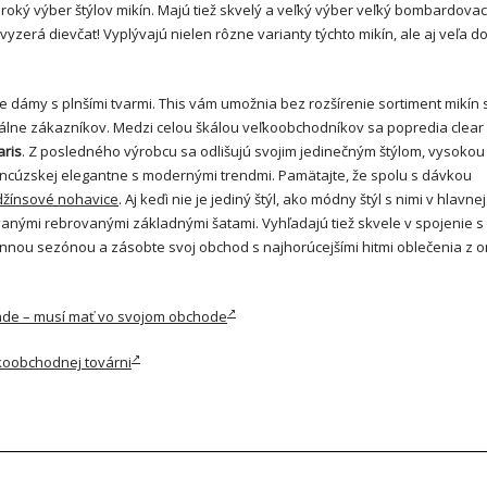
roký výber štýlov mikín. Majú tiež skvelý a veľký výber veľký bombardovac
 vyzerá dievčat! Vyplývajú nielen rôzne varianty týchto mikín, ale aj veľa 
ť pre dámy s plnšími tvarmi. This vám umožnia bez rozšírenie sortiment mikín 
ciálne zákazníkov. Medzi celou škálou veľkoobchodníkov sa popredia clea
aris
. Z posledného výrobcu sa odlišujú svojim jedinečným štýlom, vysokou
cúzskej elegantne s modernými trendmi. Pamätajte, že spolu s dávkou
džínsové nohavice
. Aj keďi nie je jediný štýl, ako módny štýl s nimi v hlavnej
anými rebrovanými základnými šatami. Vyhľadajú tiež skvele v spojenie 
ou sezónou a zásobte svoj obchod s najhorúcejšími hitmi oblečenia z o
ade – musí mať vo svojom obchode
koobchodnej továrni