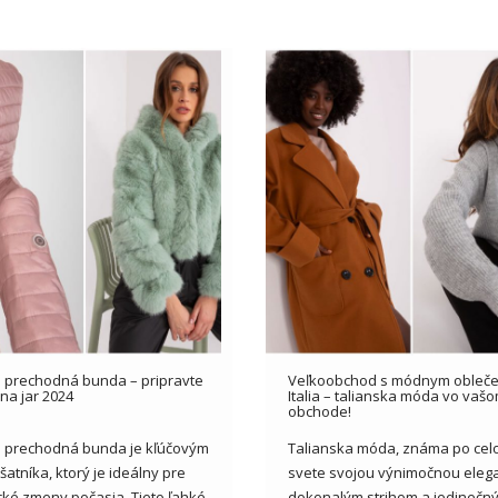
prechodná bunda – pripravte
Veľkoobchod s módnym obleč
na jar 2024
Italia – talianska móda vo vaš
obchode!
 prechodná bunda je kľúčovým
Talianska móda, známa po ce
atníka, ktorý je ideálny pre
svete svojou výnimočnou elega
ké zmeny počasia. Tieto ľahké,
dokonalým strihom a jedinečn