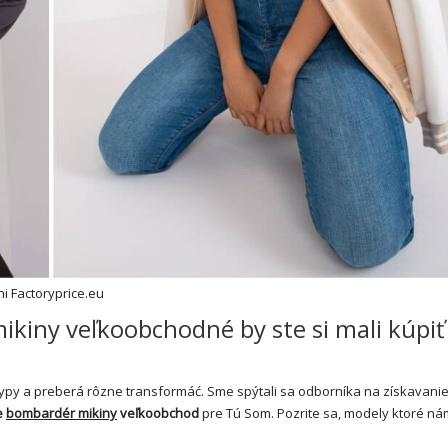
i Factoryprice.eu
ikiny veľkoobchodné by ste si mali kúpiť
typy a preberá rôzne transformáć. Sme spýtali sa odborníka na získavani
e
bombardér mikiny
veľkoobchod
pre Tú Som. Pozrite sa, modely ktoré ná