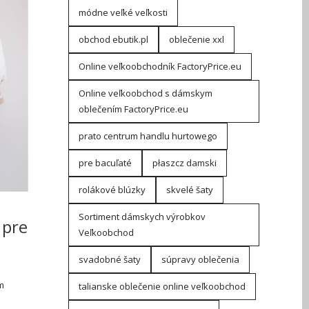
módne veľké veľkosti
obchod ebutik.pl
oblečenie xxl
Online veľkoobchodník FactoryPrice.eu
Online veľkoobchod s dámskym
oblečením FactoryPrice.eu
prato centrum handlu hurtowego
pre bacuľaté
płaszcz damski
rolákové blúzky
skvelé šaty
Sortiment dámskych výrobkov
 pre
Veľkoobchod
svadobné šaty
súpravy oblečenia
e
m
talianske oblečenie online veľkoobchod