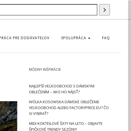
Szukaj
produktu
PRÁCA PRE DODÁVATEĽOV
SPOLUPRÁCA
FAQ
MÓDNY INŠPIRÁCIE
NAJLEPŠÍ VEĽKOOBCHOD S DÁMSKYM
OBLEČENÍM – AKO HO NÁJSŤ?
WÓLKA KOSOWSKA DÁMSKE OBLEČENIE
VEĽKOOBCHOD ALEBO FACTORYPRICE.EU? ČO
SI VYBRAŤ?
MIDI KOKTEILOVÉ ŠATY NA LETO – OBJAVTE
ŠPIČKOVÉ TRENDY SEZÓNY!