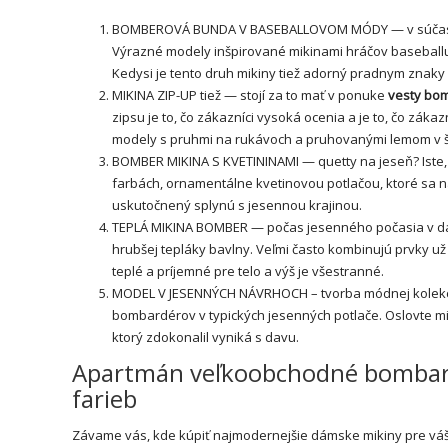
BOMBEROVÁ BUNDA V BASEBALLOVOM MÓDY — v súčasnost
Výrazné modely inšpirované mikinami hráčov baseball
Kedysi je tento druh mikiny tiež adorný pradnym znaky 
MIKINA ZIP-UP tiež — stojí za to mať v ponuke
vesty bo
zipsu je to, čo zákazníci vysoká ocenia a je to, čo zák
modely s pruhmi na rukávoch a pruhovanými lemom v š
BOMBER MIKINA S KVETININAMI — quetty na jeseň? Iste, n
farbách, ornamentálne kvetinovou potlačou, ktoré sa 
uskutočnený splynú s jesennou krajinou.
TEPLÁ MIKINA BOMBER — počas jesenného počasia v dá
hrubšej tepláky bavlny. Veľmi často kombinujú prvky už
teplé a príjemné pre telo a výš je všestranné.
MODEL V JESENNÝCH NÁVRHOCH – tvorba módnej kolekc
bombardérov v typických jesenných potlače. Oslovte m
ktorý zdokonalil vyniká s davu.
Apartmán veľkoobchodné bombard
farieb
Závame vás, kde kúpiť najmodernejšie dámske mikiny pre váš 