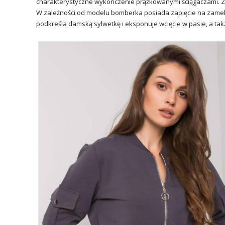
charakterystyczne wykończenie prążkowanymi ściągaczami. Zn
W zależności od modelu bomberka posiada zapięcie na zamek
podkreśla damską sylwetkę i eksponuje wcięcie w pasie, a takż