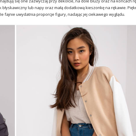
ajdują się one zazwyczaj przy dekolcie, na dole bluzy oraz na końcach 
 błyskawiczny lub napy oraz małą dodatkową kieszonkę na rękawie. Pięk
e fajnie uwydatnia proporcje figury, nadając jej ciekawego wyglądu.