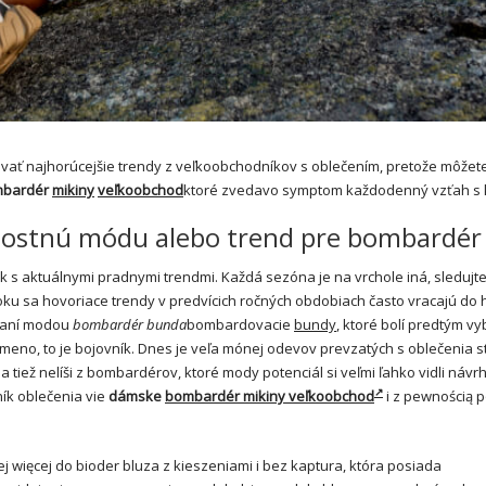
vať najhorúcejšie trendy z veľkoobchodníkov s oblečením, pretože môžete
bardér
mikiny
veľkoobchod
ktoré zvedavo symptom každodenný vzťah s k
žitostnú módu alebo trend pre bombardér
krok s aktuálnymi pradnymi trendmi. Každá sezóna je na vrchole iná, sledujt
oku sa hovoriace trendy v predvícich ročných obdobiach často vracajú do h
ovaní modou
bombardér bunda
bombardovacie
bundy
, ktoré bolí predtým v
eno, to je bojovník. Dnes je veľa mónej odevov prevzatých s oblečenia 
 tiež nelíši z bombardérov, ktoré mody potenciál si veľmi ľahko vidli návrh
ík oblečenia vie
dámske
bombardér mikiny veľkoobchod
i z pewnością 
j więcej do bioder bluza z kieszeniami i bez kaptura, która posiada