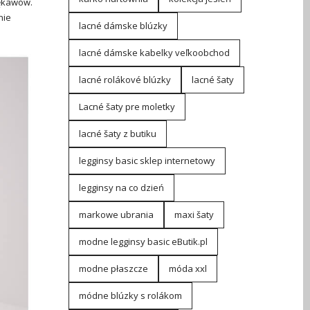
rękawów.
nie
lacné dámske blúzky
lacné dámske kabelky veľkoobchod
lacné rolákové blúzky
lacné šaty
Lacné šaty pre moletky
lacné šaty z butiku
legginsy basic sklep internetowy
legginsy na co dzień
markowe ubrania
maxi šaty
modne legginsy basic eButik.pl
modne płaszcze
móda xxl
módne blúzky s rolákom