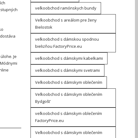
ích
veľkoobchod ramónskych bundy
dostupných
Veľkoobchod s areálom pre ženy
Bielostok
so
r dostáva
veľkoobchod s dámskou spodnou
bielizňou FactoryPrice.eu
 úlohe. Je
veľkoobchod s dámskymi kabelkami
s Módnymi
nline
veľkoobchod s dámskymi svetrami
Veľkoobchod s dámskym oblečením
Veľkoobchod s dámskym oblečením
Bydgošt'
veľkoobchod s dámskym oblečením
FactoryPrice.eu
Veľkoobchod s dámskym oblečením