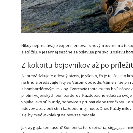
Nikdy neprestávajte experimentovať s novým tovarom a testo
zlatú žilu. V jesennej sezóne sa oslavuje pre svoju oslavu
bom
Z kokpitu bojovníkov až po príle
Ak prevádzkujete odevný biznis, je všetko, čo je to, čo je to 
na trhu a predávajte hity vo Vašom obchode. Všíme si, že pri r
s bombardérovými mikiny. Tvorcovia tohto mikiny bolí inšpir
pilotmi vojenských bombardérov. Každopádne vďačí za svoje m
vojaka, ako sú bundy, nohavice s pruhmi alebo trenčkoty. To sa
odevov a zaviedli strih každodennej móde. Dnes Každý milovn
się, by mieć w kolekcji najnowsze modele.
Jak wygląda ten fason? Bomberka to rozpinana, sięgająca mnie