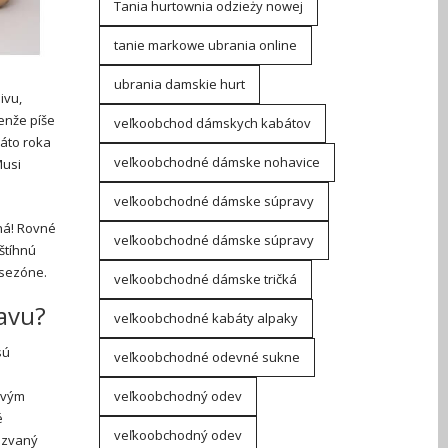
Tania hurtownia odzieży nowej
tanie markowe ubrania online
ubrania damskie hurt
divu,
lenže píše
veľkoobchod dámskych kabátov
Táto roka
veľkoobchodné dámske nohavice
Musi
veľkoobchodné dámske súpravy
ná! Rovné
veľkoobchodné dámske súpravy
 štíhnú
 sezóne.
veľkoobchodné dámske tričká
lavu?
veľkoobchodné kabáty alpaky
sú
veľkoobchodné odevné sukne
h
ovým
veľkoobchodný odev
é
veľkoobchodný odev
, zvaný