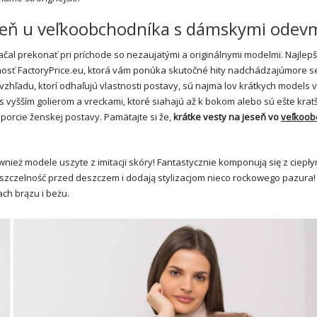
jeseň u veľkoobchodníka s dámskymi odevm
začal prekonať pri príchode so nezaujatými a originálnymi modelmi. Najlepš
nosť FactoryPrice.eu, ktorá vám ponúka skutočné hity nadchádzajúmore 
zhľadu, ktorí odhaľujú vlastnosti postavy, sú najmä lov krátkych models v
s vyšším golierom a vreckami, ktoré siahajú až k bokom alebo sú ešte kratš
orcie ženskej postavy. Pamätajte si že,
krátke vesty na jeseň vo
veľkoob
ież modele uszyte z imitacji skóry! Fantastycznie komponują się z ciepły
 szczelność przed deszczem i dodają stylizacjom nieco rockowego pazura!
ch brązu i beżu.