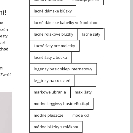
i!
lacné dámske blúzky
lacné dámske kabelky veľkoobchod
ie
sezón
lacné rolákové blúzky
lacné šaty
esty.
ie!
Lacné šaty pre moletky
chod
lacné šaty z butiku
mi
legginsy basic sklep internetowy
 Zwróć
legginsy na co dzień
markowe ubrania
maxi šaty
modne legginsy basic eButik.pl
modne płaszcze
móda xxl
módne blúzky s rolákom