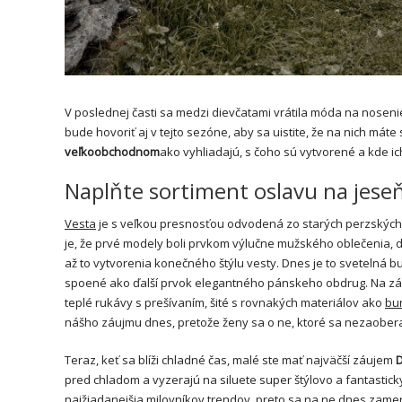
V poslednej časti sa medzi dievčatami vrátila móda na nosen
bude hovoriť aj v tejto sezóne, aby sa uistite, že na nich mát
veľkoobchodnom
ako vyhliadajú, s čoho sú vytvorené a kde ich
Naplňte sortiment oslavu na jese
Vesta
je s veľkou presnosťou odvodená zo starých perzských k
je, že prvé modely boli prvkom výlučne mužského oblečenia, dos
až to vytvorenia konečného štýlu vesty. Dnes je to svetelná b
spoené ako ďalší prvok elegantného pánskeho obdrug. Na zákl
teplé rukávy s prešívaním, šité s rovnakých materiálov ako
bu
nášho záujmu dnes, pretože ženy sa o ne, ktoré sa nezaobera
Teraz, keť sa blíži chladné čas, malé ste mať najväčší záujem
pred chladom a vyzerajú na siluete super štýlovo a fantastic
najžiadanejšia milovníkov trendov, preto sa na ne dnes zame