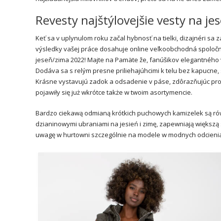
Revesty najštýlovejšie vesty na 
Keť sa v uplynulom roku začal hybnosť na tielki, dizajnéri sa 
výsledky vašej práce dosahuje online veľkoobchodná spoloč
jeseň/zima 2022! Majte na Pamäte že, fanúšikov elegantného v
Dodáva sa s relým presne priliehajúhcimi k telu bez kapucne, 
Krásne vystavujú zadok a odsadenie v páse, zdôrazňujúc prop
pojawiły się już wkrótce także w twoim asortymencie.
Bardzo ciekawą odmianą krótkich puchowych kamizelek są równ
dzianinowymi ubraniami na jesień i zimę, zapewniają większą
uwagę w hurtowni szczególnie na modele w modnych odcienia