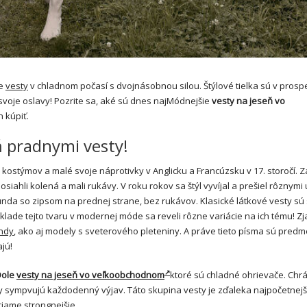
ie
vesty
v chladnom počasí s dvojnásobnou silou. Štýlové tielka sú v prosp
e svoje oslavy! Pozrite sa, aké sú dnes najMódnejšie
vesty na jeseň vo
 kúpiť.
ň pradnymi vesty!
ostýmov a malé svoje náprotivky v Anglicku a Francúzsku v 17. storočí. 
iahli kolená a mali rukávy. V roku rokov sa štýl vyvíjal a prešiel rôznym
unda so zipsom na prednej strane, bez rukávov. Klasické látkové vesty sú 
ade tejto tvaru v modernej móde sa reveli rôzne variácie na ich tému! Zj
ndy
, ako aj modely s sveterového pleteniny. A práve tieto písma sú pred
jú!
Dole
vesty na jeseň vo veľkoobchodnom
ktoré sú chladné ohrievače. Chrá
ky sympvujú každodenný výjav. Táto skupina vesty je zďaleka najpočetnejš
riame strongnejšie.