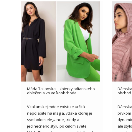
Móda Talianska – zbierky talianskeho
Dámska 
oblečenia vo veľkoobchode
obchod 
V talianskej móde existuje určitá
Dámska
nepolapiteľná mágia, vďaka ktorej je
prvkom š
symbolom elegancie, triedy a
dynamic
jedinečného štýlu po celom svete.
ale štýl