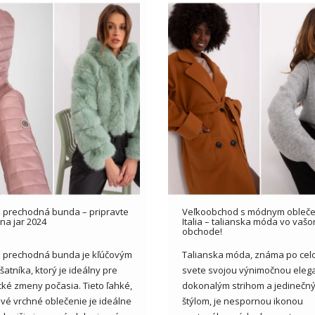
prechodná bunda – pripravte
Veľkoobchod s módnym obleč
na jar 2024
Italia – talianska móda vo vaš
obchode!
 prechodná bunda je kľúčovým
Talianska móda, známa po ce
atníka, ktorý je ideálny pre
svete svojou výnimočnou elega
ké zmeny počasia. Tieto ľahké,
dokonalým strihom a jedinečn
ové vrchné oblečenie je ideálne
štýlom, je nespornou ikonou