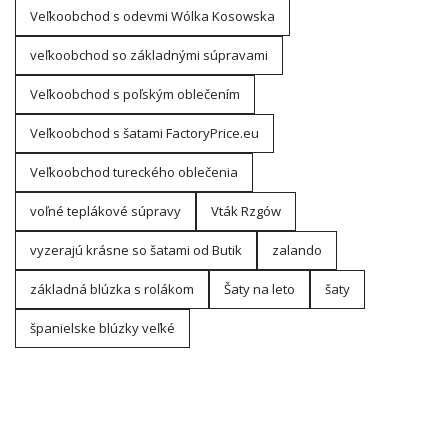
Veľkoobchod s odevmi Wólka Kosowska
veľkoobchod so základnými súpravami
Veľkoobchod s poľským oblečením
Veľkoobchod s šatami FactoryPrice.eu
Veľkoobchod tureckého oblečenia
voľné teplákové súpravy
Vták Rzgów
vyzerajú krásne so šatami od Butik
zalando
základná blúzka s rolákom
Šaty na leto
šaty
španielske blúzky veľké