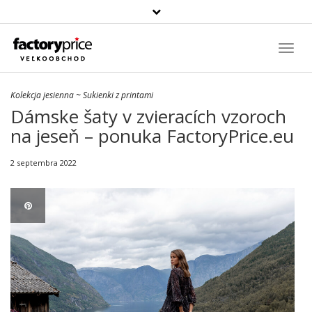
Szukaj
produktu
Toggl
Navig
Kolekcja jesienna
~
Sukienki z printami
Dámske šaty v zvieracích vzoroch
na jeseň – ponuka FactoryPrice.eu
2 septembra 2022