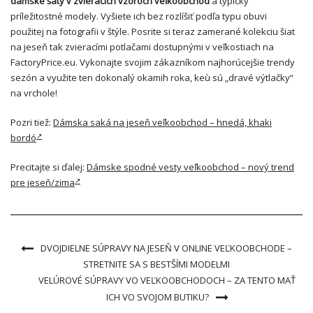
dámske šaty v zvieracích vzoroch veľkoobchod
a typicky
príležitostné modely. Vyšiete ich bez rozlíšiť podľa typu obuvi
použitej na fotografii v štýle. Posrite si teraz zamerané kolekciu šiat
na jeseň tak zvieracími potlačami dostupnými v veľkostiach na
FactoryPrice.eu. Vykonajte svojim zákazníkom najhorúcejšie trendy
sezón a využite ten dokonalý okamih roka, keù sú „dravé výtlačky“
na vrchole!
Pozri tiež:
Dámska saká na jeseň veľkoobchod – hnedá, khaki
bordó
Precitajte si ďalej:
Dámske spodné vesty veľkoobchod – nový trend
pre jeseň/zima
DVOJDIELNE SÚPRAVY NA JESEŇ V ONLINE VEĽKOOBCHODE –
STRETNITE SA S BESTŠÍMI MODELMI
VELÚROVÉ SÚPRAVY VO VEĽKOOBCHODOCH – ZA TENTO MAŤ
ICH VO SVOJOM BUTIKU?