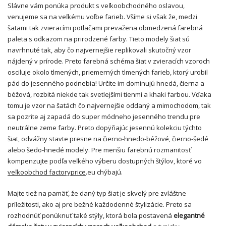
Slávne vám ponúka produkt s veľkoobchodného oslavou,
venujeme sa na veľkému voľbe farieb. Všíme si však že, medzi
šatami tak zvieracími potlačami prevažena obmedzená farebná
paleta s odkazom na prirodzené farby. Tieto modely šiat sú
navrhnuté tak, aby čo najvernejšie replikovali skutočný vzor
nájdený v prírode. Preto farebná schéma šiat v zvieracích vzoroch
osciluje okolo tlmených, priemerných tlmených farieb, ktorý urobil
pád do jesenného podnebia! Určite im dominujú hnedá, čierna a
béžová, rozbitá niekde tak svetlejšími tienmi a khaki farbou. Vďaka
tomu je vzor na šatách čo najvernejšie oddaný a mimochodom, tak
sa pozrite aj zapadá do super módneho jesenného trendu pre
neutrálne zeme farby. Preto dopÿňajúc jesennú kolekciu týchto
šiat, odvážny stavte presne na čierno-hnedo-béžové, čierno-šedé
alebo šedo-hnedé modely. Pre menšiu farebnú rozmanitosť
kompenzujte podľa veľkého výberu dostupných štýlov, ktoré vo
veľkoobchod factoryprice
.eu chýbajú.
Majte tiež na pamäť, že daný typ šiat je skvelý pre zvláštne
príležitosti, ako aj pre bežné každodenné štylizácie. Preto sa
rozhodnúť ponúknuť také stýly, ktorá bola postavená
elegantné