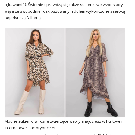
rękawami ¾. Świetnie sprawdzą się także sukienki we wzór skóry
węża ze swobodnie rozkloszowanym dołem wykończone szeroką
pojedynczą falbaną.
Modne sukienki w różne zwierzęce wzory znajdziesz w hurtowni
internetowej Factoryprice.eu