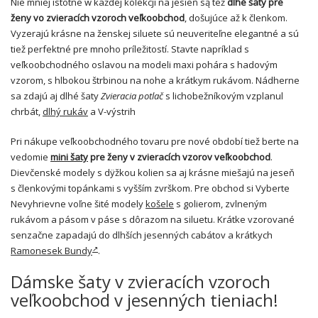
Nie mniej istotne w każdej kolekcji na jesień są też
dlhé šaty pre
ženy vo zvieracích vzoroch veľkoobchod
, došujúce až k členkom.
Vyzerajú krásne na ženskej siluete sú neuveriteľne elegantné a sú
tiež perfektné pre mnoho príležitostí. Stavte napríklad s
veľkoobchodného oslavou na modeli maxi pohára s hadovým
vzorom, s hlbokou štrbinou na nohe a krátkym rukávom. Nádherne
sa zdajú aj dlhé šaty
Zvieracia potlač
s lichobežníkovým vzplanul
chrbát,
dlhý rukáv
a V-výstrih
Pri nákupe veľkoobchodného tovaru pre nové období tiež berte na
vedomie
mini šaty
pre ženy v zvieracích vzorov veľkoobchod
.
Dievčenské modely s dÿžkou kolien sa aj krásne miešajú na jeseň
s členkovými topánkami s vyšším zvrškom. Pre obchod si Vyberte
Nevyhrievne voľne šité modely
košele
s golierom, zvlneným
rukávom a pásom v páse s dôrazom na siluetu. Krátke vzorované
senzačne zapadajú do dlhších jesenných cabátov a krátkych
Ramonesek Bundy
.
Dámske šaty v zvieracích vzoroch
veľkoobchod v jesenných tieniach!