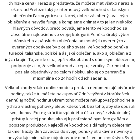
ich nízka cena? Teraz si predstavte, že môžete mať všetko naraz a
ešte viac! Pretože taký je internetový veľkoobchod s dámskym
oblečením Factoryprice.eu - lacný, dobre zásobený kvalitným
oblečením a navyše funguje kompletne online! A to je len niekoľko
hlavných dôvodov, prečo považujeme tento veľkoobchod za
absolútne najlepšieho vo svojej kategórii. Ponúka široký výber
dámskeho a pánskeho oblečenia od mnohých overených a
overených dodávateľov z celého sveta. Veľkoobchod ponúka
turecké, talianske, poľské a ázijské oblečenie, ako aj oblečenie z
iných krajín. To, že ide o najlepší veľkoobchod s dámskym oblečením,
podporuje aj to, že veľkoobchod akceptuje vratky. Okrem toho
posiela objednávky po celom Poľsku, ako aj do zahraničia
maximálne do 24 hodín od ich zadania.
Veľkoobchody vďaka online modelu predaja neobmedzujú otváracie
hodiny, takže tu môžete nakupovať 7 dní v týždni v ktorúkoľvek
dennú aj nočnú hodinu! Okrem toho môžete nakupovať pohodlne a
rýchlo z vlastnej pohovky alebo kdekoľvek bez toho, aby ste opustili
svoj domov! Po registrácii bezplatného účtu navyše získate plný
prístup k celej ponuke, ako aj k profesionálnym fotografiám a
popisom produktov. Najlepší veľkoobchod s dámskym oblečením
takmer každý deň zavádza do svojej ponuky atraktívne novinky a
nevyžaduje minimálne objednávacie množstvo ani množstvo. Svoj