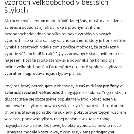
vzoroch veľkoobchod v bestších
štýloch
Ak chcete byť klientom mohol kúpiť danej šaty, musí to atraktívna
zvieracia potlač ísť aj ruka v ruke s pradnym strihom.
Mnohoobchodov dnes ponúka rovnaké výrobky vo svojich
výberoch, ale snažte sa, aby sa váš sortiment, ktorý je horizontálne
vyniká z ostatných. Vďaka tomu zvýšite možnosť, že si zákazník
vyberie váš obchod! Na aké štýly vzorovaných šiat staviť tento rok
na jeseň? Posrite si toto stanoviská odborníka na komodity s
online veľkoobchodníka FactoryPrice.eu, ktoré spolu so stylistami
vybral len najpredávanejších typov písma.
Prvý rez, ktorý potrebujete v obchode, je istý
midi šaty pre ženy v
zvieracích vzoroch veľkoobchod
, sięgające za kolana. Tego rodzaju
długość staje się szczególnie popularna wśród kobiet jesienią,
ponieważ nie tylko zapewnia szyk, ale także bardziej chroni przed
chłodem. Stawiaj ponadto na sukienki pokryte zwierzęcym wzorem
w całości, ponieważ tylko w takiej odsłonie wizualnie robią
największe wrażenie! Do nowej kolekcji wybierz na pewno nieco
luźniejsze modele koszulowe, z kołnierzykiem i podwijanymi