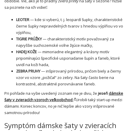
obdobie. Vie, ako je to pradný
zviera printy
na šaty v sezóne? nižšie
sa pozriete na ich vidieť:
LEOTER
— kde si vyberú, t. j. leopardí šupky, charakteristické
čierne šupky nepravidelných tvarov s hnedou výplňou vo vo
výplňou,
TIGRIE PRÚŽKY
— charakteristický motív považovaný za
najvyššie suchozemské voľne žijúce mačky,
HADEJ KOŽE
— mimoriadne elegantný a krásny motív
pripomínajúci špecifické usporiadanie šupín a farieb, ktoré
uvidí na koži hada,
ZEBRA PRUHY
— inšpirovaný prírodou, pričom biely a čierny
vzor vo vzore „požičal“ zo zebry. Na šaty často berie na
kontrastné, abstraktné porovnávanie farieb.
Pri pohľade na vyšie uvedený zoznam nie je divu, že
jeseň
dámske
šaty v zvieracích vzoroch veľkoobchod
Urobili taký start-up medzi
dámami. Koniec koncov, no je nič lepšie ako vzory inšpirované
samotnou prírodou!
Symptóm dámske šaty v zvieracích