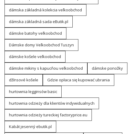
dámska základná kolekcia veľkoobchod
dámska základná sada eButik.pl
dámske batohy veľkoobchod
Dámske domy Veľkoobchod Tuszyn
dámske košele veľkoobchod
dámske mikiny s kapucňou veľkoobchod
dámske ponožky
džínsové košele
Gdzie opłaca się kupować ubrania
hurtownia legginsów basic
hurtownia odzieży dla klientów indywidualnych
hurtownia odzieży tureckiej factoryprice.eu
Kabát jesenný ebutik.pl