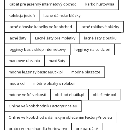
Kabát pre jesenný internetový obchod
karko hurtownia
kolekcja jesień
lacné dámske blúzky
lacné dámske kabelky veľkoobchod
lacné rolákové blúzky
lacné šaty
Lacné šaty pre moletky
lacné šaty z butiku
legginsy basic sklep internetowy
legginsy na co dzień
markowe ubrania
maxi šaty
modne legginsy basic eButik.pl
modne płaszcze
móda xxl
módne blúzky s rolákom
módne veľké veľkosti
obchod ebutik.pl
oblečenie xxl
Online veľkoobchodník FactoryPrice.eu
Online veľkoobchod s dámskym oblečením FactoryPrice.eu
prato centrum handlu hurtowego
pre bacuľaté