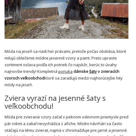
Móda na jeseň sa riadi her právami, pretože počas obdobia, ktoré
milujú oblečenie módne jesenné vzory a paint. Preto upravte
sortiment oslava podľa ich potrieb čo najskôr, berúc to úvahy
najnovšie trendy! Kompletná
ponuka
dámske
šaty
v zvieracích
vzoroch veľkoobchod
ktoré sa zaraďujú medzi najhorúcejšie hity
módy na jeseň.
Zviera vyrazí na jesenné šaty s
veľkoobchodu!
Móda pre zvieracie vzory začal v peknom odevnom priemysle pred
pár rokmi a zatiaľ nevychádza z afiche. Módni návrhári sa často
otáčajú na tému zvierat, najmä v zhromažďuje pre jarné a jesenné