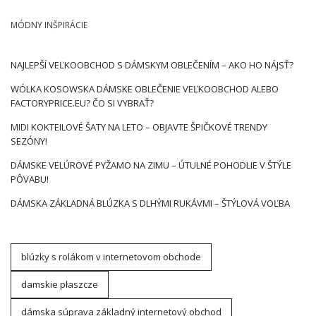
MÓDNY INŠPIRÁCIE
NAJLEPŠÍ VEĽKOOBCHOD S DÁMSKYM OBLEČENÍM – AKO HO NÁJSŤ?
WÓLKA KOSOWSKA DÁMSKE OBLEČENIE VEĽKOOBCHOD ALEBO
FACTORYPRICE.EU? ČO SI VYBRAŤ?
MIDI KOKTEILOVÉ ŠATY NA LETO – OBJAVTE ŠPIČKOVÉ TRENDY
SEZÓNY!
DÁMSKE VELÚROVÉ PYŽAMO NA ZIMU – ÚTULNÉ POHODLIE V ŠTÝLE
PÔVABU!
DÁMSKA ZÁKLADNÁ BLÚZKA S DLHÝMI RUKÁVMI – ŠTÝLOVÁ VOĽBA
blúzky s rolákom v internetovom obchode
damskie płaszcze
dámska súprava základný internetový obchod