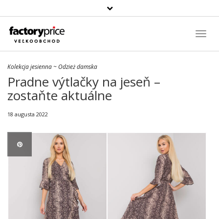
Szukaj
produktu
Toggl
Navig
Kolekcja jesienna
~
Odzież damska
Pradne výtlačky na jeseň –
zostaňte aktuálne
18 augusta 2022