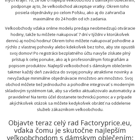
iných krajín. To, že ide o najlepší veľkoobchod s dámskym oblečením,
podporuje aj to, že veľkoobchod akceptuje vratky. Okrem toho
posiela objednávky po celom Poľsku, ako aj do zahraničia
maximálne do 24 hodín od ich zadania.
Veľkoobchody vďaka online modelu predaja neobmedzujú otváracie
hodiny, takže tu môžete nakupovať 7 dní v týždni v ktorúkoľvek
dennú aj nočnú hodinu! Okrem toho môžete nakupovať pohodlne a
rýchlo z vlastnej pohovky alebo kdekoľvek bez toho, aby ste opustili
svoj domov! Po registrácii bezplatného účtu navyše získate plný
prístup k celej ponuke, ako aj k profesionálnym fotografiám a
popisom produktov. Najlepší veľkoobchod s dámskym oblečením
takmer každý deň zavádza do svojej ponuky atraktívne novinky a
nevyžaduje minimálne objednávacie množstvo ani množstvo. Svoj
obchod môžete tiež jednoducho a pohodlne integrovať s moderným
skladovým systémom tak, aby sa všetko aktualizovalo automaticky a
pravidelne! Na tento účel dostanete technickú pomoc a v prípade
akýchkoľvek otázok sa môžete kedykoľvek obrátiť na oddelenie
služieb zákazníkom veľkoobchodu.
Objavte teraz celý rad Factoryprice.eu,
vďaka čomu je skutočne najlepším
veľkoobchodom s dámskym oblečením: