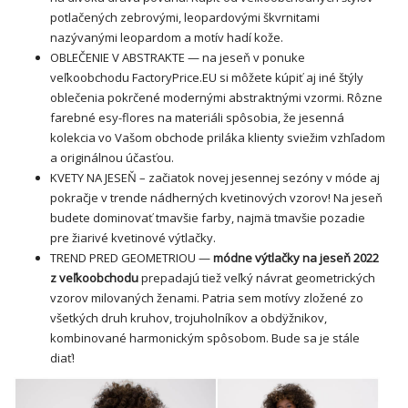
potlačených zebrovými, leopardovými škvrnitami
nazývanými leopardom a motív hadí kože.
OBLEČENIE V ABSTRAKTE — na jeseň v ponuke
veľkoobchodu FactoryPrice.EU si môžete kúpiť aj iné štýly
oblečenia pokrčené modernými abstraktnými vzormi. Rôzne
farebné esy-flores na materiáli spôsobia, že jesenná
kolekcia vo Vašom obchode priláka klienty sviežim vzhľadom
a originálnou účasťou.
KVETY NA JESEŇ – začiatok novej jesennej sezóny v móde aj
pokračje v trende nádherných kvetinových vzorov! Na jeseň
budete dominovať tmavšie farby, najmä tmavšie pozadie
pre žiarivé kvetinové výtlačky.
TREND PRED GEOMETRIOU —
módne výtlačky na jeseň 2022
z veľkoobchodu
prepadajú tiež veľký návrat geometrických
vzorov milovaných ženami. Patria sem motívy zložené zo
všetkých druh kruhov, trojuholníkov a obdÿžnikov,
kombinované harmonickým spôsobom. Bude sa je stále
diať!