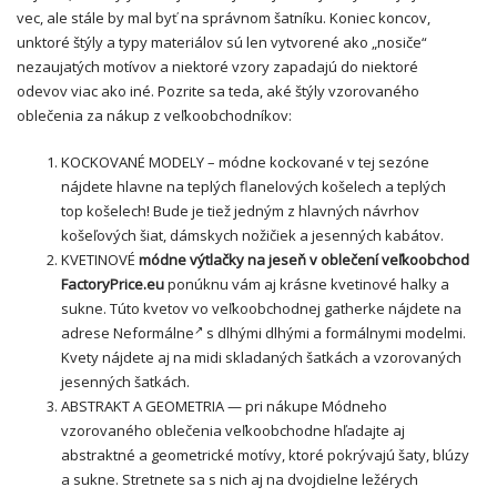
vec, ale stále by mal byť na správnom šatníku. Koniec koncov,
unktoré štýly a typy materiálov sú len vytvorené ako „nosiče“
nezaujatých motívov a niektoré vzory zapadajú do niektoré
odevov viac ako iné. Pozrite sa teda, aké štýly vzorovaného
oblečenia za nákup z veľkoobchodníkov:
KOCKOVANÉ MODELY – módne kockované v tej sezóne
nájdete hlavne na teplých flanelových košelech a teplých
top košelech! Bude je tiež jedným z hlavných návrhov
košeľových šiat, dámskych nožičiek a jesenných kabátov.
KVETINOVÉ
módne výtlačky na jeseň v oblečení
veľkoobchod
FactoryPrice
.eu
ponúknu vám aj krásne kvetinové halky a
sukne. Túto kvetov vo veľkoobchodnej gatherke nájdete na
adrese
Neformálne
s dlhými dlhými a formálnymi modelmi.
Kvety nájdete aj na midi skladaných šatkách a vzorovaných
jesenných šatkách.
ABSTRAKT A GEOMETRIA — pri nákupe Módneho
vzorovaného oblečenia veľkoobchodne hľadajte aj
abstraktné a geometrické motívy, ktoré pokrývajú
šaty
, blúzy
a sukne. Stretnete sa s nich aj na dvojdielne ležérych