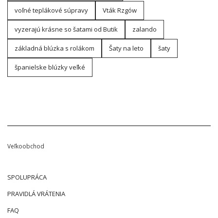
voľné teplákové súpravy
Vták Rzgów
vyzerajú krásne so šatami od Butik
zalando
základná blúzka s rolákom
Šaty na leto
šaty
španielske blúzky veľké
Veľkoobchod
SPOLUPRÁCA
PRAVIDLÁ VRÁTENIA
FAQ