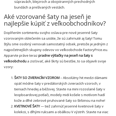
súpravách, blejzroch a obojstranných prechodných
bundách a prešívaných vestách.
Aké vzorované šaty na jeseň je
najlepšie kúpiť z veľkoobchodníkov?
Doplňením sortimentu svojho oslava pre nové jesenné šaty
vzorovaným oblečením sa uistite, že sú zahrnuté aj šaty! Tomu
štýlu sme osobný venovali samostatný odsek, pretože je jedným z
najpočetnejších skupiny odevov vo veľkoobchode FactoryPrice.eu.
Apparvte práve teraz
pradne výtlačky na jeseň na šaty s
veľkoobchodu
a zisťovať, aké škrty sú bestšie, to sa objavili svoje
vzory:
ŠATY SO ZVIERACÍM VZOROM
– Absolútny hit medzi dámami
opäť
módne šaty
v predátorských zvieracích vzoroch, v
tieniach hnedej a béžovej. Stavte na mini rozoslané šaty v
leopboardovej potlači, modely midi
košele
s motívom hadí
kože a dlhé zebrové
pruhované
šaty so štrbinou na nohe!
KVETINOVÉ ŠATY
— tiež zahrnúť jesenné kvetinové šaty v
kolekcii, s dlhými ruksami a obálkou V výstrih. Stavte na viac