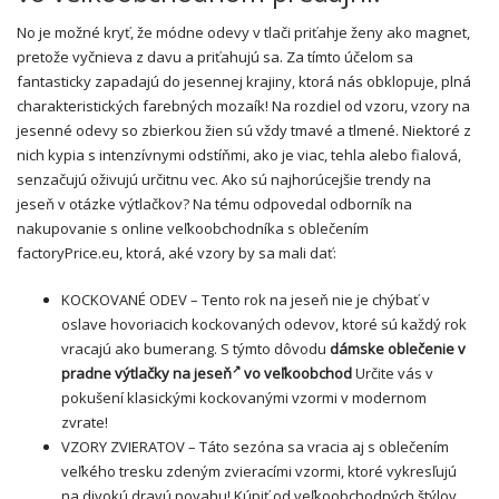
No je možné kryť, že módne odevy v tlači priťahje ženy ako magnet,
pretože vyčnieva z davu a priťahujú sa. Za tímto účelom sa
fantasticky zapadajú do jesennej krajiny, ktorá nás obklopuje, plná
charakteristických farebných mozaík! Na rozdiel od vzoru, vzory na
jesenné odevy so zbierkou žien sú vždy tmavé a tlmené. Niektoré z
nich kypia s intenzívnymi odstíňmi, ako je viac, tehla alebo fialová,
senzačujú oživujú určitnu vec. Ako sú najhorúcejšie trendy na
jeseň v otázke výtlačkov? Na tému odpovedal odborník na
nakupovanie s online veľkoobchodníka s oblečením
factoryPrice.eu, ktorá, aké vzory by sa mali dať:
KOCKOVANÉ ODEV – Tento rok na jeseň nie je chýbať v
oslave hovoriacich kockovaných odevov, ktoré sú každý rok
vracajú ako bumerang. S týmto dôvodu
dámske oblečenie v
pradne výtlačky na jeseň
vo veľkoobchod
Určite vás v
pokušení klasickými kockovanými vzormi v modernom
zvrate!
VZORY ZVIERATOV – Táto sezóna sa vracia aj s oblečením
veľkého tresku zdeným zvieracími vzormi, ktoré vykresľujú
na divokú dravú povahu! Kúpiť od veľkoobchodných štýlov