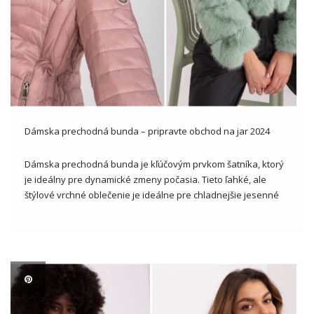
Dámska prechodná bunda – pripravte obchod na jar 2024
Dámska prechodná bunda je kľúčovým prvkom šatníka, ktorý
je ideálny pre dynamické zmeny počasia. Tieto ľahké, ale
štýlové vrchné oblečenie je ideálne pre chladnejšie jesenné
alebo jarné dni, ktoré sú neoddeliteľnou súčasťou sezónnej
módy. Vo veľkoobchodnej ponuke nájdeme rôzne návrhy na
stylingové bundy, ktoré umožňujú […]