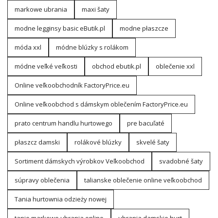
markowe ubrania
maxi šaty
modne legginsy basic eButik.pl
modne płaszcze
móda xxl
módne blúzky s rolákom
módne veľké veľkosti
obchod ebutik.pl
oblečenie xxl
Online veľkoobchodník FactoryPrice.eu
Online veľkoobchod s dámskym oblečením FactoryPrice.eu
prato centrum handlu hurtowego
pre bacuľaté
płaszcz damski
rolákové blúzky
skvelé šaty
Sortiment dámskych výrobkov Veľkoobchod
svadobné šaty
súpravy oblečenia
talianske oblečenie online veľkoobchod
Tania hurtownia odzieży nowej