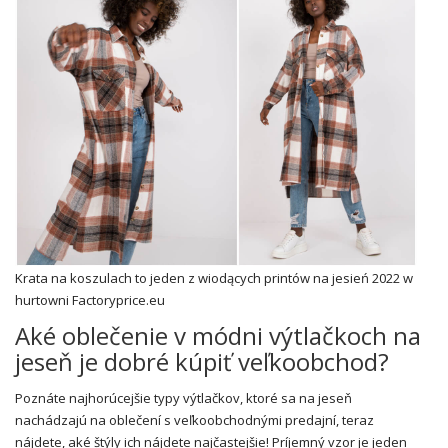
Krata na koszulach to jeden z wiodących printów na jesień 2022 w
hurtowni Factoryprice.eu
Aké oblečenie v módni výtlačkoch na
jeseň je dobré kúpiť veľkoobchod?
Poznáte najhorúcejšie typy výtlačkov, ktoré sa na jeseň
nachádzajú na oblečení s veľkoobchodnými predajní, teraz
nájdete, aké štýly ich nájdete najčastejšie! Príjemný vzor je jeden