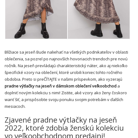
Blížiace sa jeseň Bude naliehať na všetkých podnikateľov v oblasti
oblečenia, sa pozrel po najnovších hovoriacich trendoch pre novú
ročník. Na jeseň prevládajú charakteristický náter, ako aj niekoľko
špecifické vzory na oblečení, ktoré urobili koniec tohto ročného
obdobia. Preto si preČÍTAJTE v našimi príspevkom, ako vyzerajú
pradne výtlačky na jeseň v dámskom oblečení veľkoobchod
a
doplniť novým kolekciu s nimi! Zistite, aké vzory ako ženy čoskoro
wanť šiť, a prispôsobte svoju ponuku svojim potrebám v ďalších
mesiacoch.
Zjavené pradne výtlačky na jeseň
2022, ktoré zdobia ženskú kolekciu
vo veľkoobchodnom predajni!