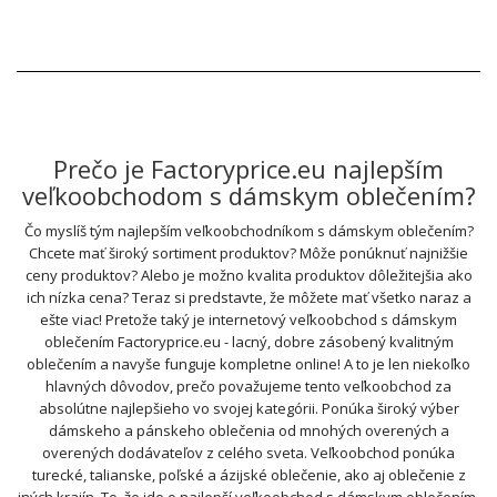
Prečo je Factoryprice.eu najlepším
veľkoobchodom s dámskym oblečením?
Čo myslíš tým najlepším veľkoobchodníkom s dámskym oblečením?
Chcete mať široký sortiment produktov? Môže ponúknuť najnižšie
ceny produktov? Alebo je možno kvalita produktov dôležitejšia ako
ich nízka cena? Teraz si predstavte, že môžete mať všetko naraz a
ešte viac! Pretože taký je internetový veľkoobchod s dámskym
oblečením Factoryprice.eu - lacný, dobre zásobený kvalitným
oblečením a navyše funguje kompletne online! A to je len niekoľko
hlavných dôvodov, prečo považujeme tento veľkoobchod za
absolútne najlepšieho vo svojej kategórii. Ponúka široký výber
dámskeho a pánskeho oblečenia od mnohých overených a
overených dodávateľov z celého sveta. Veľkoobchod ponúka
turecké, talianske, poľské a ázijské oblečenie, ako aj oblečenie z