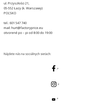
ul. Przyszłości 21,
05-552 Łazy (k. Warszawy)
POĽSKO
tel.: 601 547 740
mail: hurt@factoryprice.eu
otvorené po – pi od 8:00 do 19:00
Nájdete nás na sociálnych sieťach: