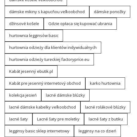
dámske mikiny s kapucňou veľkoobchod
dámske ponožky
džínsové košele
Gdzie opłaca się kupować ubrania
hurtownia legginsów basic
hurtownia odzieży dla klientów indywidualnych
hurtownia odzieży tureckiej factoryprice.eu
Kabát jesenný ebutik.pl
Kabát pre jesenný internetový obchod
karko hurtownia
kolekcja jesień
lacné dámske blúzky
lacné dámske kabelky veľkoobchod
lacné rolákové blúzky
lacné šaty
Lacné šaty pre moletky
lacné šaty z butiku
legginsy basic sklep internetowy
legginsy na co dzień