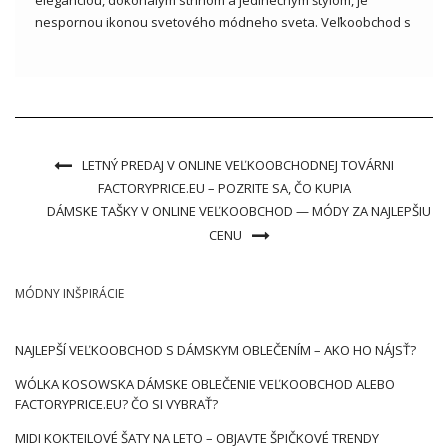
eleganciou, dokonalým strihom a jedinečným štýlom, je
nespornou ikonou svetového módneho sveta. Veľkoobchod s
oblečením Talianska móda Nie je to len kolekcia oblečenia, je
to skutočná cesta cez taliansky rímsky náčrt, ktorá
zákazníkom poskytuje prístup k najnovším […]
LETNÝ PREDAJ V ONLINE VEĽKOOBCHODNEJ TOVÁRNI
FACTORYPRICE.EU – POZRITE SA, ČO KUPIA
DÁMSKE TAŠKY V ONLINE VEĽKOOBCHOD — MÓDY ZA NAJLEPŠIU
CENU
MÓDNY INŠPIRÁCIE
NAJLEPŠÍ VEĽKOOBCHOD S DÁMSKYM OBLEČENÍM – AKO HO NÁJSŤ?
WÓLKA KOSOWSKA DÁMSKE OBLEČENIE VEĽKOOBCHOD ALEBO
FACTORYPRICE.EU? ČO SI VYBRAŤ?
MIDI KOKTEILOVÉ ŠATY NA LETO – OBJAVTE ŠPIČKOVÉ TRENDY