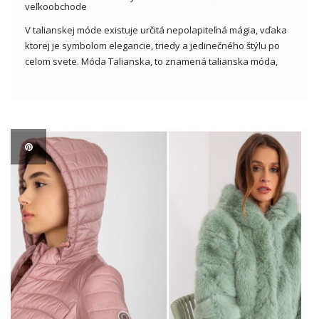
veľkoobchode
V talianskej móde existuje určitá nepolapiteľná mágia, vďaka
ktorej je symbolom elegancie, triedy a jedinečného štýlu po
celom svete. Móda Talianska, to znamená talianska móda,
priťahuje pozornosť svojou rafinovanou estetikou,
dokonalým strihom a neprekonateľným zmyslom pre dizajn.
Vďaka tejto jedinečnej kombinácii tradície, inovácie a vášne
[…]