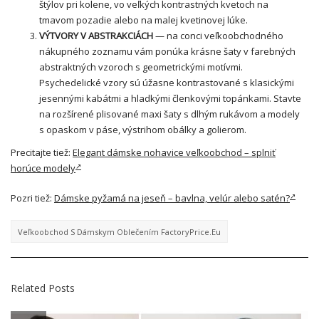
štýlov pri kolene, vo veľkých kontrastných kvetoch na
tmavom pozadie alebo na malej kvetinovej lúke.
VÝTVORY V ABSTRAKCIÁCH
— na conci veľkoobchodného
nákupného zoznamu vám ponúka krásne šaty v farebných
abstraktných vzoroch s geometrickými motívmi.
Psychedelické vzory sú úžasne kontrastované s klasickými
jesennými kabátmi a hladkými členkovými topánkami. Stavte
na rozšírené plisované
maxi šaty
s dlhým rukávom a modely
s opaskom v páse, výstrihom obálky a golierom.
Precitajte tiež:
Elegant dámske nohavice veľkoobchod – splniť
horúce modely
Pozri tiež:
Dámske pyžamá na jeseň – bavlna, velúr alebo satén?
Veľkoobchod S Dámskym Oblečením FactoryPrice.eu
Related Posts