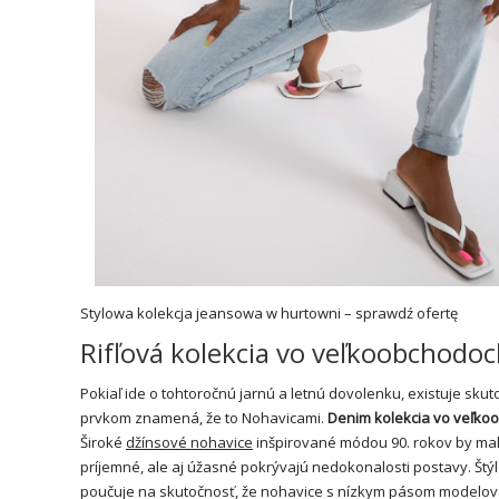
Stylowa kolekcja jeansowa w hurtowni – sprawdź ofertę
Rifľová kolekcia vo veľkoobchodoc
Pokiaľ ide o tohtoročnú jarnú a letnú dovolenku, existuje skut
prvkom znamená, že to Nohavicami.
Denim kolekcia vo veľkoo
Široké
džínsové nohavice
inšpirované módou 90. rokov by mali 
príjemné, ale aj úžasné pokrývajú nedokonalosti postavy. Štýl
poučuje na skutočnosť, že nohavice s nízkym pásom modelované 