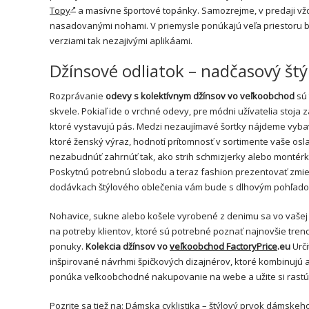
Topy
a masívne športové topánky. Samozrejme, v predaji vždy 
nasadovanými nohami. V priemysle ponúkajú veľa priestoru by
verziami tak nezajivými aplikáami.
Džínsové odliatok – nadčasový št
Rozprávanie
odevy s kolektívnym džínsov vo veľkoobchod
sú 
skvele. Pokiaľ ide o vrchné odevy, pre módni užívatelia stoja
ktoré vystavujú pás. Medzi nezaujímavé šortky nájdeme vybave
ktoré ženský výraz, hodnotí prítomnosť v sortimente vaše os
nezabudnúť zahrnúť tak, ako strih schmizjerky alebo montérk
Poskytnú potrebnú slobodu a teraz fashion prezentovať zmieš
dodávkach štýlového oblečenia vám bude s dlhovým pohľadom
Nohavice, sukne alebo košele vyrobené z denimu sa vo vašej 
na potreby klientov, ktoré sú potrebné poznať najnovšie trend
ponuky.
Kolekcia džínsov vo
veľkoobchod FactoryPrice
.eu
Urči
inšpirované návrhmi špičkových dizajnérov, ktoré kombinujú a 
ponúka veľkoobchodné nakupovanie na webe a užite si rastúc
Pozrite sa tiež na:
Dámska cyklistika – štýlový prvok dámskeho