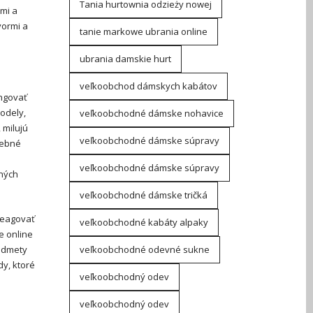
Tania hurtownia odzieży nowej
ými a
vormi a
tanie markowe ubrania online
ubrania damskie hurt
veľkoobchod dámskych kabátov
ngovať
modely,
veľkoobchodné dámske nohavice
 milujú
veľkoobchodné dámske súpravy
rebné
veľkoobchodné dámske súpravy
lných
veľkoobchodné dámske tričká
reagovať
veľkoobchodné kabáty alpaky
e online
veľkoobchodné odevné sukne
redmety
dy, ktoré
veľkoobchodný odev
veľkoobchodný odev