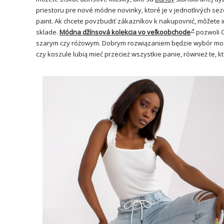
priestoru pre nové módne novinky, ktoré je v jednotlivých sez
paint. Ak chcete povzbudiť zákazníkov k nakupovnić, môžete 
sklade.
Módna džínsová kolekcia vo veľkoobchode
pozwoli C
szarym czy różowym. Dobrym rozwiązaniem będzie wybór mod
czy koszule lubią mieć przecież wszystkie panie, również te, 