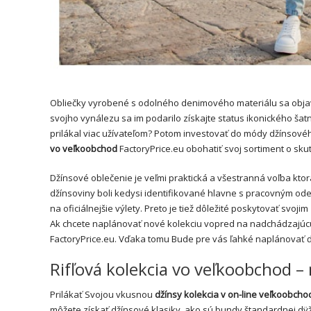
Obliečky vyrobené s odolného denimového materiálu sa objavi
svojho vynálezu sa im podarilo získajte status ikonického šatn
prilákal viac užívateľom? Potom investovať do módy džínsové
vo veľkoobchod
FactoryPrice.eu obohatiť svoj sortiment o sku
Džínsové oblečenie je veľmi praktická a všestranná voľba kt
džínsoviny boli kedysi identifikované hlavne s pracovným odev
na oficiálnejšie výlety. Preto je tiež dôležité poskytovať svo
Ak chcete naplánovať nové kolekciu vopred na nadchádzajúcu 
FactoryPrice.eu. Vďaka tomu Bude pre vás ľahké naplánovať ď
Rifľová kolekcia vo veľkoobchod 
Prilákať Svojou vkusnou
džínsy kolekcia v on-line veľkoobcho
môžete získať džínsové klasiky, ako sú
bundy
štandardnej dÿž