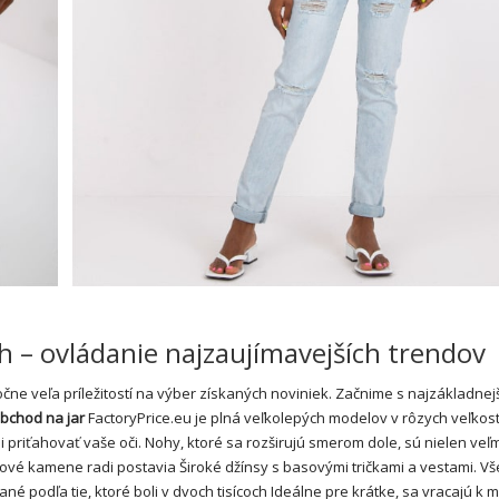
h – ovládanie najzaujímavejších trendov
očne veľa príležitostí na výber získaných noviniek. Začnime s najzákladnej
bchod na jar
FactoryPrice.eu je plná veľkolepých modelov v rôzych veľkost
priťahovať vaše oči. Nohy, ktoré sa rozširujú smerom dole, sú nielen veľm
ové kamene radi postavia Široké džínsy s basovými tričkami a vestami. Vše
podľa tie, ktoré boli v dvoch tisícoch Ideálne pre krátke, sa vracajú k mi