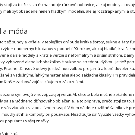
stojí za to, že si za ňu nasaduje rúrkové nohavice, ale aj modely s rovn
 mali byť obsadené nielen hladkými modelmi, ale aj rozstrapkanými a ot
ýl a móda
to tiež bundy a
košele
. V teplejších dní bude krátke šortky, sukne a
šaty
fu
 za výber nadmerných katanov v podnebí 90. rokov, ako aj hladké, kratšie 
né ďalšie modely a kratšie verzie s neformálnym a širším strihom. Dámy,
lavy vybavené alebo lichobežníkové sukne so strednou dÿžkou. Je tiež pot
y. Pradne džínsové odevy je ideálnou voľbou pre jarnú a letnú dovolenku.
ané s vzdušnými, ľahkými materiálmi alebo základmi klasiky. Pri pravide
 ľahšie zachovávajú si záujem o zákazníkmi.
sezóne sympvujú v novej, zaujej verzii. Ak chcete bolo možné zeštíhlené 
y sa sa Módneho džínsového oblečenia. Je to príprava, prečo stojí za to, ž
te vás viac ako raz pozitívnom kvapí! V ňom nájdete rozličné šatníkové p
mouthy strih a kompoty pri používate. Nezdržujte sa! Využite všetky výho
u popularitu Vašej značky.
 šatníka