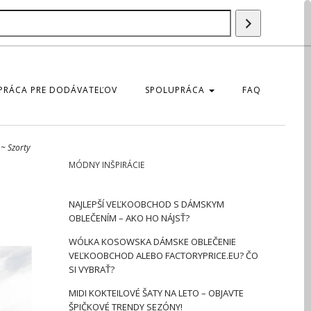
Szukaj
produktu
PRÁCA PRE DODÁVATEĽOV
SPOLUPRÁCA
FAQ
~
Szorty
MÓDNY INŠPIRÁCIE
NAJLEPŠÍ VEĽKOOBCHOD S DÁMSKYM
OBLEČENÍM – AKO HO NÁJSŤ?
WÓLKA KOSOWSKA DÁMSKE OBLEČENIE
VEĽKOOBCHOD ALEBO FACTORYPRICE.EU? ČO
SI VYBRAŤ?
MIDI KOKTEILOVÉ ŠATY NA LETO – OBJAVTE
ŠPIČKOVÉ TRENDY SEZÓNY!