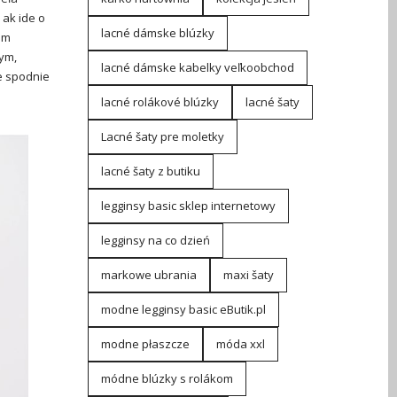
 ak ide o
lacné dámske blúzky
om
ym,
lacné dámske kabelky veľkoobchod
e spodnie
lacné rolákové blúzky
lacné šaty
Lacné šaty pre moletky
lacné šaty z butiku
legginsy basic sklep internetowy
legginsy na co dzień
markowe ubrania
maxi šaty
modne legginsy basic eButik.pl
modne płaszcze
móda xxl
módne blúzky s rolákom