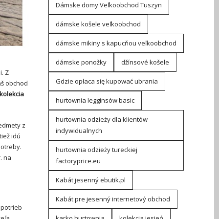
Dámske domy Veľkoobchod Tuszyn
dámske košele veľkoobchod
dámske mikiny s kapucňou veľkoobchod
dámske ponožky
džínsové košele
. Z
Gdzie opłaca się kupować ubrania
váš obchod
kolekcia
hurtownia legginsów basic
hurtownia odzieży dla klientów
redmety z
indywidualnych
iež idú
potreby.
hurtownia odzieży tureckiej
r. na
factoryprice.eu
Kabát jesenný ebutik.pl
Kabát pre jesenný internetový obchod
 potrieb
veľa
karko hurtownia
kolekcja jesień