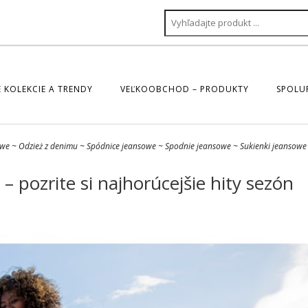
 KOLEKCIE A TRENDY
VEĽKOOBCHOD – PRODUKTY
SPOLU
owe
~
Odzież z denimu
~
Spódnice jeansowe
~
Spodnie jeansowe
~
Sukienki jeansowe
 pozrite si najhorúcejšie hity sezón