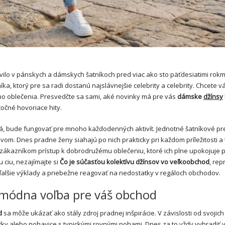
lo v pánskych a dámskych šatníkoch pred viac ako sto päťdesiatimi rokmi
íka, ktorý pre sa radi dostanú najslávnejšie celebrity a celebrity. Chcete 
ho oblečenia. Presvedčte sa sami, aké novinky má pre vás
dámske
džínsy
točné hovoriace hity.
orá, bude fungovať pre mnoho každodenných aktivít. Jednotné šatníkové p
om. Dnes pradne ženy siahajú po nich prakticky pri každom príležitosti a t
jim zákazníkom prístup k dobrodružému oblečeniu, ktoré ich plne upokojuje 
ciu, nezajímajte si
Čo je súčasťou kolektívu džínsov vo veľkoobchod
, rep
alšie výklady a priebežne reagovať na nedostatky v regáloch obchodov.
– módna voľba pre váš obchod
d
sa môže ukázať ako stály zdroj pradnej inšpirácie. V závislosti od svojich
ky alebo nohavice s typickými rovnými nohami. Dnes za to vždy vyhradiť 