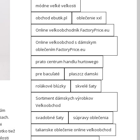
módne veľké veľkosti
obchod ebutik.pl
oblečenie xxl
Online veľkoobchodník FactoryPrice.eu
Online veľkoobchod s dámskym
oblečením FactoryPrice.eu
prato centrum handlu hurtowego
pre bacuľaté
płaszcz damski
rolákové blúzky
skvelé šaty
Sortiment dámskych výrobkov
Veľkoobchod
ším
iach.
svadobné šaty
súpravy oblečenia
i
talianske oblečenie online veľkoobchod
tko tiež
losti