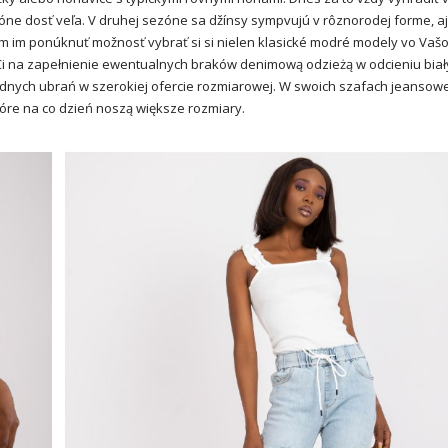
óne dosť veľa. V druhej sezóne sa džínsy sympvujú v rôznorodej forme, aj
im im ponúknuť možnosť vybrať si si nielen klasické modré modely vo Vaš
i na zapełnienie ewentualnych braków denimową odzieżą w odcieniu biał
nych ubrań w szerokiej ofercie rozmiarowej. W swoich szafach jeansow
które na co dzień noszą większe rozmiary.